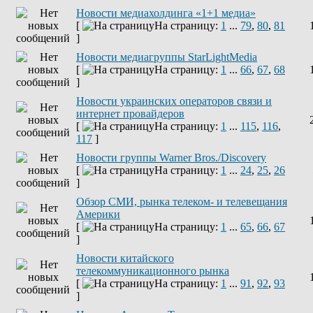
Новости медиахолдинга «1+1 медиа»
[
На страницу:
1
...
79
,
80
,
81
]
Новости медиагруппы StarLightMedia
[
На страницу:
1
...
66
,
67
,
68
]
Новости украинских операторов связи и
интернет провайдеров
[
На страницу:
1
...
115
,
116
,
117
]
Новости группы Warner Bros./Discovery
[
На страницу:
1
...
24
,
25
,
26
]
Обзор СМИ, рынка телеком- и телевещания
Америки
[
На страницу:
1
...
65
,
66
,
67
]
Новости китайского
телекоммуникационного рынка
[
На страницу:
1
...
91
,
92
,
93
]