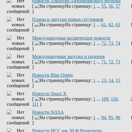
Новости Азиатско-Тихоокеанского региона
[
На страницу:
1
...
55
,
56
,
57
]
Планы и запуски новых спутников
[
На страницу:
1
...
61
,
62
,
63
]
Международные космические новости
[
На страницу:
1
...
72
,
73
,
74
]
Международные запуски и падения
[
На страницу:
1
...
71
,
72
,
73
]
Новости Blue Origin
[
На страницу:
1
...
13
,
14
,
15
]
Новости Space X
[
На страницу:
1
...
109
,
110
,
111
]
Новости NASA
[
На страницу:
1
...
94
,
95
,
96
]
Новости ИСС им. М.Ф.Решетнева