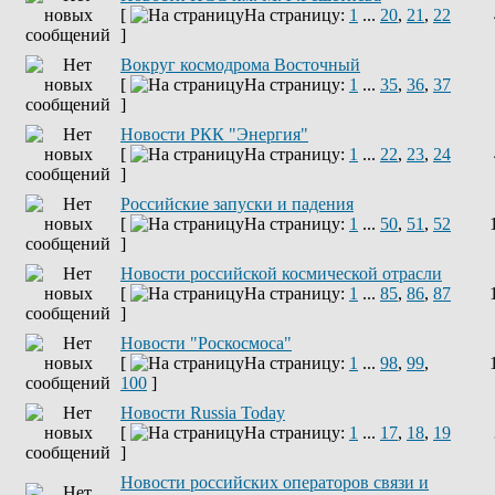
[
На страницу:
1
...
20
,
21
,
22
]
Вокруг космодрома Восточный
[
На страницу:
1
...
35
,
36
,
37
]
Новости РКК "Энергия"
[
На страницу:
1
...
22
,
23
,
24
]
Российские запуски и падения
[
На страницу:
1
...
50
,
51
,
52
]
Новости российской космической отрасли
[
На страницу:
1
...
85
,
86
,
87
]
Новости "Роскосмоса"
[
На страницу:
1
...
98
,
99
,
100
]
Новости Russia Today
[
На страницу:
1
...
17
,
18
,
19
]
Новости российских операторов связи и