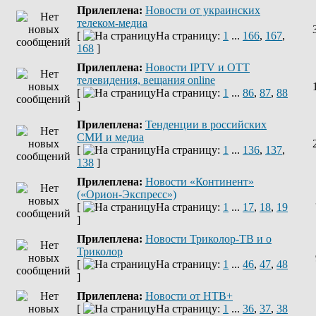
Прилеплена:
Новости от украинских
телеком-медиа
[
На страницу:
1
...
166
,
167
,
168
]
Прилеплена:
Новости IPTV и OTT
телевидения, вещания online
[
На страницу:
1
...
86
,
87
,
88
]
Прилеплена:
Тенденции в российских
СМИ и медиа
[
На страницу:
1
...
136
,
137
,
138
]
Прилеплена:
Новости «Континент»
(«Орион-Экспресс»)
[
На страницу:
1
...
17
,
18
,
19
]
Прилеплена:
Новости Триколор-ТВ и о
Триколор
[
На страницу:
1
...
46
,
47
,
48
]
Прилеплена:
Новости от НТВ+
[
На страницу:
1
...
36
,
37
,
38