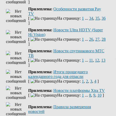
]
Прилеплена:
Оcобенности развития Pay
TV
[
На страницу:
1
...
34
,
35
,
36
]
Прилеплена:
Новости Ultra HDTV (Super
Hi Vision)
[
На страницу:
1
...
26
,
27
,
28
]
Прилеплена:
Новости спутникового МТС
ТВ
[
На страницу:
1
...
11
,
12
,
13
]
Прилеплена:
Итоги прошедшего
календарного года для отрасли
[
На страницу:
1
,
2
,
3
,
4
]
Прилеплена:
Новости платформы Xtra TV
[
На страницу:
1
...
8
,
9
,
10
]
Прилеплена:
Правила размещения
новостей