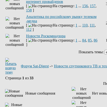
интернет провайдеров
[
На страницу:
1
...
156
,
157
,
158
]
Аналитика по российскому рынку телеком
-медиа
[
На страницу:
1
...
110
,
111
,
112
]
Новости Роскомнадзора
[
На страницу:
1
...
84
,
85
,
86
]
Показать темы:
Форум Sat-Digest
->
Новости спутникового ТВ и те
Страница
1
из
33
П
Новые сообщения
Нет нов