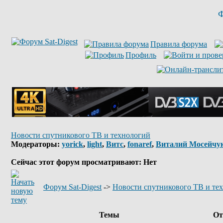
Ф
Правила форума
Профиль
Новости спутникового ТВ и технологий
Модераторы:
yorick
,
light
,
Витс
,
fonaref
,
Виталий Мосейчу
Сейчас этот форум просматривают: Нет
Форум Sat-Digest
->
Новости спутникового ТВ и те
Темы
От