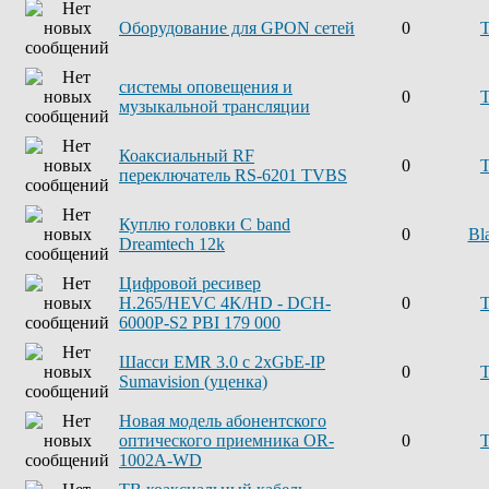
Оборудование для GPON сетей
0
системы оповещения и
0
музыкальной трансляции
Коаксиальный RF
0
переключатель RS-6201 TVBS
Куплю головки C band
0
Bl
Dreamtech 12k
Цифровой ресивер
H.265/HEVC 4K/HD - DCH-
0
6000P-S2 PBI 179 000
Шасси EMR 3.0 с 2xGbE-IP
0
Sumavision (уценка)
Новая модель абонентского
оптического приемника OR-
0
1002A-WD