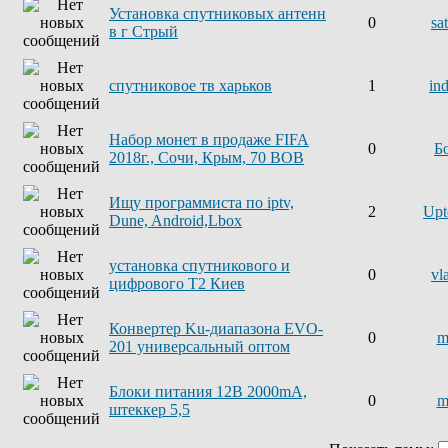
Установка спутниковых антенн
0
sa
в г Стрый
спутниковое тв харьков
1
in
Набор монет в продаже FIFA
0
Б
2018г., Сочи, Крым, 70 ВОВ
Ищу программиста по iptv,
2
Upt
Dune, Android,Lbox
установка спутникового и
0
vl
цифрового Т2 Киев
Конвертер Ku-диапазона EVO-
0
m
201 универсальный оптом
Блоки питания 12В 2000mA,
0
m
штеккер 5,5