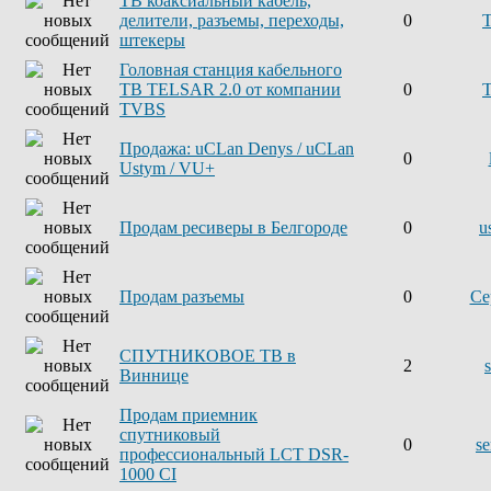
ТВ коаксиальный кабель,
делители, разъемы, переходы,
0
штекеры
Головная станция кабельного
ТВ TELSAR 2.0 от компании
0
TVBS
Продажа: uCLan Denys / uCLan
0
Ustym / VU+
Продам ресиверы в Белгороде
0
u
Продам разъемы
0
Се
СПУТНИКОВОЕ ТВ в
2
Виннице
Продам приемник
спутниковый
0
se
профессиональный LCT DSR-
1000 CI