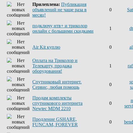
Прилеплена:
Публикация
объявлений не чаще раза в
0
Sat
месяц!
подключу нтв+ и триколор
1
d
онлайн с большими скидками
Air Kit куплю
0
a
Оплата на Триколор и
Телекарту, продажа
1
ra
оборудования!
Спутниковый интернет.
s
0
Сервис, любая помощь
sa
Продам комплекты
m
спутникового интернета
0
serv
Newtec MDM 2210
Продление GSHARE,
0
ben
FUNCAM, FOREVER