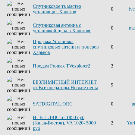
Спутниковое тв мастер
0
iv
установщик Харьков
Спутниковая антенна с
0
ma
установкой цена в Харькове
Продажа Установка
спутниковых антенн и тюнеров
0
Харьков
Продам Promax TVexplorer2
3
БЕЗЛИМИТНЫЙ ИНТЕРНЕТ
9
от Все операторы Низкие цены
SATDIGITAL.ORG
0
p
НТВ-ПЛЮС от 1850 руб
(Запад-Восток), VA 1020- 5000
2
Yur
руб