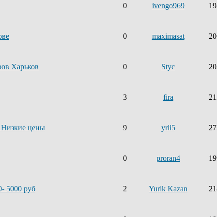
0
ivengo969
19
ове
0
maximasat
20
ров Харьков
0
Styc
20
3
fira
21
Низкие цены
9
yrii5
27
0
proran4
19
- 5000 руб
2
Yurik Kazan
21