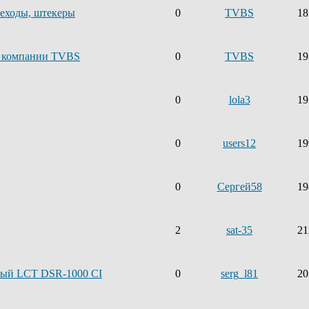
реходы, штекеры
0
TVBS
18
т компании TVBS
0
TVBS
19
0
lola3
19
0
users12
19
0
Сергей58
19
2
sat-35
21
ный LCT DSR-1000 CI
0
serg_l81
20