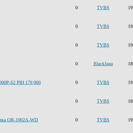
0
TVBS
19
0
TVBS
19
0
TVBS
19
0
BlackJaga
18
00P-S2 PBI 179 000
0
TVBS
19
0
TVBS
18
мника OR-1002A-WD
0
TVBS
19