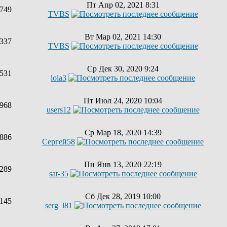
Пт Апр 02, 2021 8:31
749
TVBS
Вт Мар 02, 2021 14:30
337
TVBS
Ср Дек 30, 2020 9:24
531
lola3
Пт Июл 24, 2020 10:04
968
users12
Ср Мар 18, 2020 14:39
886
Сергей58
Пн Янв 13, 2020 22:19
289
sat-35
Сб Дек 28, 2019 10:00
145
serg_l81