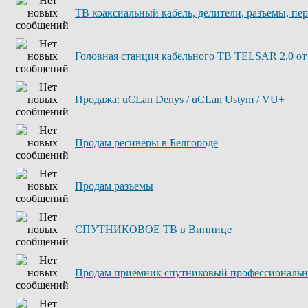
ТВ коаксиальный кабель, делители, разъемы, пе
Головная станция кабельного ТВ TELSAR 2.0 о
Продажа: uCLan Denys / uCLan Ustym / VU+
Продам ресиверы в Белгороде
Продам разъемы
СПУТНИКОВОЕ ТВ в Виннице
Продам приемник спутниковый профессиональ