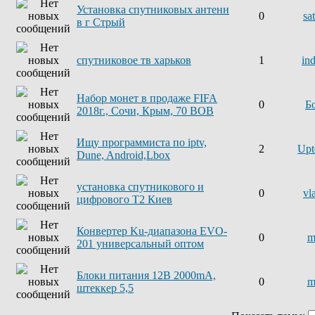
Установка спутниковых антенн
0
sa
в г Стрый
спутниковое тв харьков
1
in
Набор монет в продаже FIFA
0
Б
2018г., Сочи, Крым, 70 ВОВ
Ищу программиста по iptv,
2
Upt
Dune, Android,Lbox
установка спутникового и
0
vl
цифрового Т2 Киев
Конвертер Ku-диапазона EVO-
0
m
201 универсальный оптом
Блоки питания 12В 2000mA,
0
m
штеккер 5,5