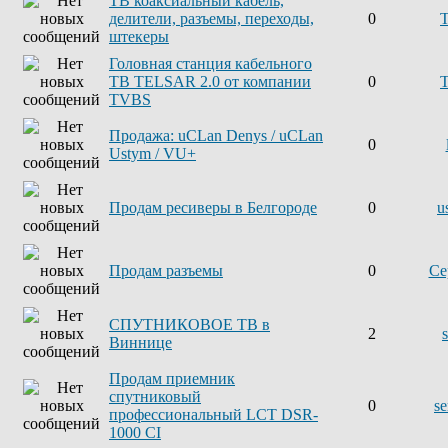
ТВ коаксиальный кабель,
делители, разъемы, переходы,
0
штекеры
Головная станция кабельного
ТВ TELSAR 2.0 от компании
0
TVBS
Продажа: uCLan Denys / uCLan
0
Ustym / VU+
Продам ресиверы в Белгороде
0
u
Продам разъемы
0
Се
СПУТНИКОВОЕ ТВ в
2
Виннице
Продам приемник
спутниковый
0
se
профессиональный LCT DSR-
1000 CI