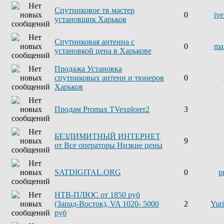
Спутниковое тв мастер
0
iv
установщик Харьков
Спутниковая антенна с
0
ma
установкой цена в Харькове
Продажа Установка
спутниковых антенн и тюнеров
0
Харьков
Продам Promax TVexplorer2
3
БЕЗЛИМИТНЫЙ ИНТЕРНЕТ
9
от Все операторы Низкие цены
SATDIGITAL.ORG
0
p
НТВ-ПЛЮС от 1850 руб
(Запад-Восток), VA 1020- 5000
2
Yur
руб