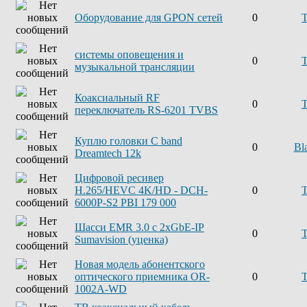
Оборудование для GPON сетей
0
системы оповещения и
0
музыкальной трансляции
Коаксиальный RF
0
переключатель RS-6201 TVBS
Куплю головки C band
0
Bl
Dreamtech 12k
Цифровой ресивер
H.265/HEVC 4K/HD - DCH-
0
6000P-S2 PBI 179 000
Шасси EMR 3.0 с 2xGbE-IP
0
Sumavision (уценка)
Новая модель абонентского
оптического приемника OR-
0
1002A-WD