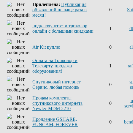
Прилеплена:
Публикация
объявлений не чаще раза в
0
Sat
месяц!
подключу нтв+ и триколор
1
d
онлайн с большими скидками
Air Kit куплю
0
a
Оплата на Триколор и
Телекарту, продажа
1
ra
оборудования!
Спутниковый интернет.
s
0
Сервис, любая помощь
sa
Продам комплекты
m
спутникового интернета
0
serv
Newtec MDM 2210
Продление GSHARE,
0
ben
FUNCAM, FOREVER