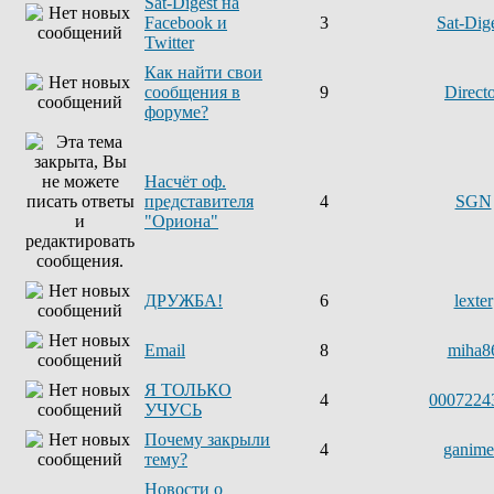
Sat-Digest на
Facebook и
3
Sat-Dig
Twitter
Как найти свои
сообщения в
9
Direct
форуме?
Насчёт оф.
представителя
4
SGN
"Ориона"
ДРУЖБА!
6
lexter
Email
8
miha8
Я ТОЛЬКО
4
0007224
УЧУСЬ
Почему закрыли
4
ganim
тему?
Новости о