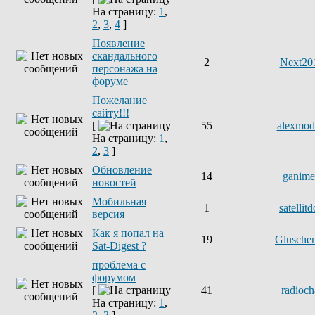
На страницу:
1
,
2
,
3
,
4
]
Появление
скандального
2
Next20
персонажа на
форуме
Пожелание
сайту!!!
[
55
alexmod
На страницу:
1
,
2
,
3
]
Обновление
14
ganim
новостей
Мобильная
1
satellit
версия
Как я попал на
19
Glusche
Sat-Digest ?
проблема с
форумом
[
41
radioch
На страницу:
1
,