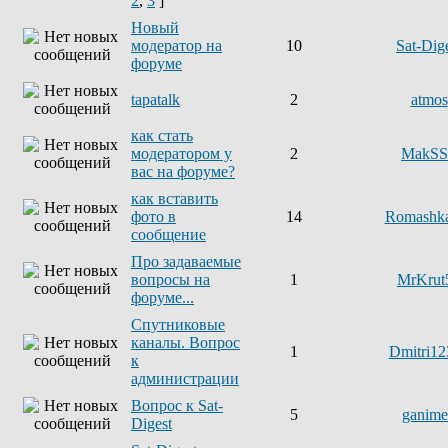
2
,
3
]
Новый
модератор на
10
Sat-Dig
форуме
tapatalk
2
atmos
как стать
модератором у
2
MakSS
вас на форуме?
как вставить
фото в
14
Romashk
сообщение
Про задаваемые
вопросы на
1
MrKrut
форуме...
Спутниковые
каналы. Вопрос
1
Dmitri12
к
администрации
Вопрос к Sat-
5
ganim
Digest