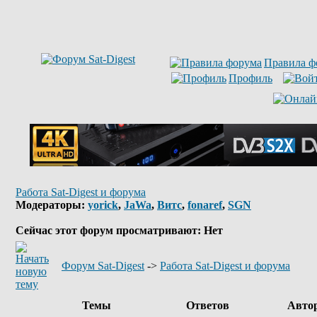
Правила ф
Профиль
Работа Sat-Digest и форума
Модераторы:
yorick
,
JaWa
,
Витс
,
fonaref
,
SGN
Сейчас этот форум просматривают: Нет
Форум Sat-Digest
->
Работа Sat-Digest и форума
Темы
Ответов
Авто