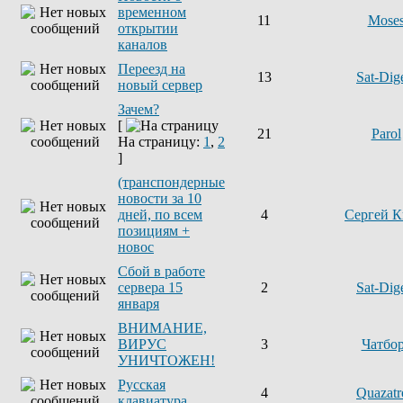
временном
11
Mose
открытии
каналов
Переезд на
13
Sat-Dig
новый сервер
Зачем?
[
21
Parol
На страницу:
1
,
2
]
(транспондерные
новости за 10
дней, по всем
4
Сергей К
позициям +
новос
Сбой в работе
сервера 15
2
Sat-Dig
января
ВНИМАНИЕ,
ВИРУС
3
Чатбо
УНИЧТОЖЕН!
Русская
4
Quazatr
клавиатура