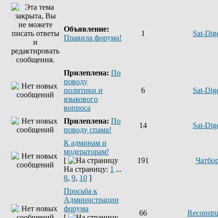
Объявление:
1
Sat-Dig
Правила форума!
Прилеплена:
По
поводу
политики и
6
Sat-Dig
языкового
вопроса
Прилеплена:
По
14
Sat-Dig
поводу спама!
К админам и
модераторам!
[
191
Чатбо
На страницу:
1
...
8
,
9
,
10
]
Просьба к
Администрации
форума
66
Reconstru
[