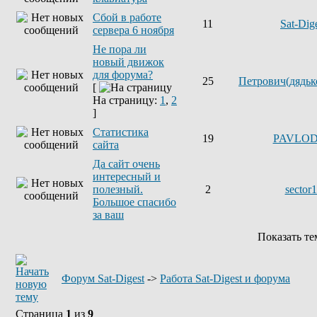
Сбой в работе
11
Sat-Dig
сервера 6 ноября
Не пора ли
новый движок
для форума?
25
Петрович(дядьк
[
На страницу:
1
,
2
]
Статистика
19
PAVLO
сайта
Да сайт очень
интересный и
полезный.
2
sector
Большое спасибо
за ваш
Показать т
Форум Sat-Digest
->
Работа Sat-Digest и форума
Страница
1
из
9