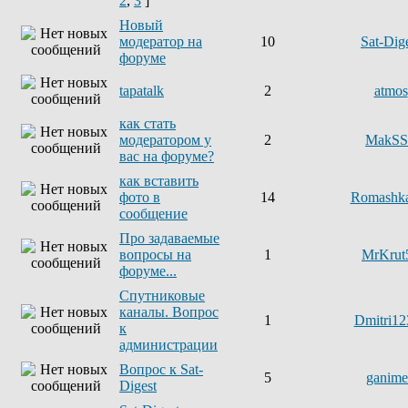
2
,
3
]
Новый
модератор на
10
Sat-Dig
форуме
tapatalk
2
atmos
как стать
модератором у
2
MakSS
вас на форуме?
как вставить
фото в
14
Romashk
сообщение
Про задаваемые
вопросы на
1
MrKrut
форуме...
Спутниковые
каналы. Вопрос
1
Dmitri12
к
администрации
Вопрос к Sat-
5
ganim
Digest