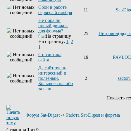
Сбой в работе
11
Sat-Dig
сервера 6 ноября
Не пора ли
новый движок
для форума?
25
Петрович(дядьк
[
На страницу:
1
,
2
]
Статистика
19
PAVLO
сайта
Да сайт очень
интересный и
полезный.
2
sector
Большое спасибо
за ваш
Показать т
Форум Sat-Digest
->
Работа Sat-Digest и форума
Страница
1
из
9