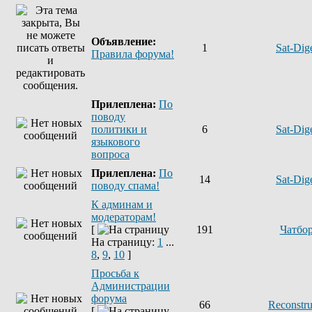
Объявление:
1
Sat-Dig
Правила форума!
Прилеплена:
По
поводу
политики и
6
Sat-Dig
языкового
вопроса
Прилеплена:
По
14
Sat-Dig
поводу спама!
К админам и
модераторам!
[
191
Чатбо
На страницу:
1
...
8
,
9
,
10
]
Просьба к
Администрации
форума
66
Reconstru
[