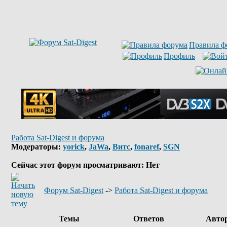
Правила ф
Профиль
Работа Sat-Digest и форума
Модераторы:
yorick
,
JaWa
,
Витс
,
fonaref
,
SGN
Сейчас этот форум просматривают: Нет
Форум Sat-Digest
->
Работа Sat-Digest и форума
Темы
Ответов
Авто