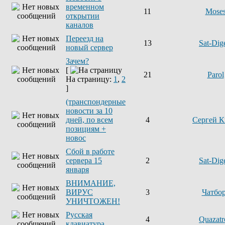
временном
11
Mose
открытии
каналов
Переезд на
13
Sat-Dig
новый сервер
Зачем?
[
21
Parol
На страницу:
1
,
2
]
(транспондерные
новости за 10
дней, по всем
4
Сергей К
позициям +
новос
Сбой в работе
сервера 15
2
Sat-Dig
января
ВНИМАНИЕ,
ВИРУС
3
Чатбо
УНИЧТОЖЕН!
Русская
4
Quazatr
клавиатура