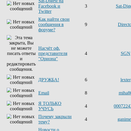
Sat-Digest на
Facebook и
3
Sat-Dig
Twitter
Как найти свои
сообщения в
9
Direct
форуме?
Насчёт оф.
представителя
4
SGN
"Ориона"
ДРУЖБА!
6
lexter
Email
8
miha8
Я ТОЛЬКО
4
0007224
УЧУСЬ
Почему закрыли
4
ganim
тему?
Новости о