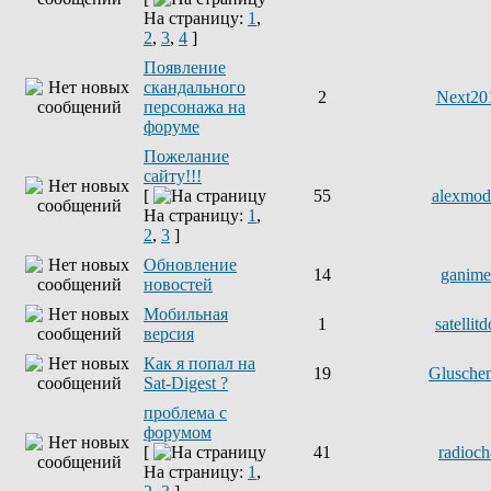
На страницу:
1
,
2
,
3
,
4
]
Появление
скандального
2
Next20
персонажа на
форуме
Пожелание
сайту!!!
[
55
alexmod
На страницу:
1
,
2
,
3
]
Обновление
14
ganim
новостей
Мобильная
1
satellit
версия
Как я попал на
19
Glusche
Sat-Digest ?
проблема с
форумом
[
41
radioch
На страницу:
1
,