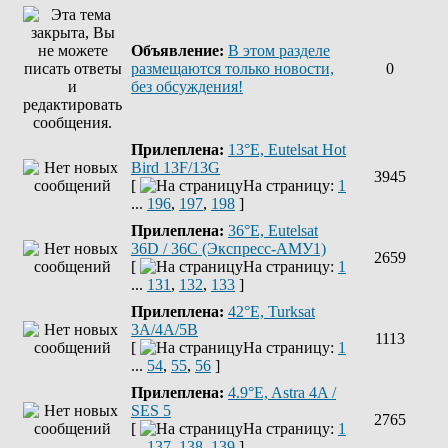
Объявление:
В этом разделе
размещаются только новости,
0
без обсуждения!
Прилеплена:
13°E, Eutelsat Hot
Bird 13F/13G
3945
[
На страницу:
1
...
196
,
197
,
198
]
Прилеплена:
36°E, Eutelsat
36D / 36C (Экспресс-АМУ1)
2659
[
На страницу:
1
...
131
,
132
,
133
]
Прилеплена:
42°E, Turksat
3A/4A/5B
1113
[
На страницу:
1
...
54
,
55
,
56
]
Прилеплена:
4.9°E, Astra 4A /
SES 5
2765
[
На страницу:
1
...
137
,
138
,
139
]