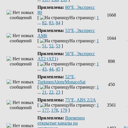
Прилеплена:
80°E, Экспресс
80
1668
[
На страницу:
1
...
82
,
83
,
84
]
Прилеплена:
53°E, Экспресс
AM6
1044
[
На страницу:
1
...
51
,
52
,
53
]
Прилеплена:
56°E, Экспресс
АТ2 (АТ1)
898
[
На страницу:
1
...
43
,
44
,
45
]
Прилеплена:
52°E,
TurkmenAlem/MonacoSat
450
[
На страницу:
1
...
21
,
22
,
23
]
Прилеплена:
75°Е, ABS 2/2A
[
На страницу:
1
3561
...
177
,
178
,
179
]
Прилеплена:
Временно
открытые каналы на