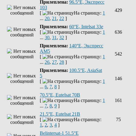
Прилеплена:
96.5°E, Экспресс
103
429
[
На страницу:
1
...
20
,
21
,
22
]
Прилеплена:
60°E, Intelsat 33e
[
На страницу:
1
636
...
30
,
31
,
32
]
Прилеплена:
140°E, Экспресс
AM5
542
[
На страницу:
1
...
26
,
27
,
28
]
Прилеплена:
100.5°E, AsiaSat
5
146
[
На страницу:
1
...
6
,
7
,
8
]
70.5°E, Eutelsat 70B
[
На страницу:
1
161
...
7
,
8
,
9
]
21.5°E, Eutelsat 21B
[
На страницу:
75
1
,
2
,
3
,
4
]
Belintersat-1 51.5°E