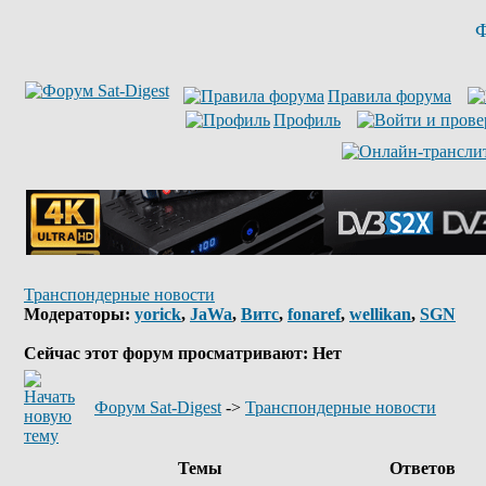
Ф
Правила форума
Профиль
Транспондерные новости
Модераторы:
yorick
,
JaWa
,
Витс
,
fonaref
,
wellikan
,
SGN
Сейчас этот форум просматривают: Нет
Форум Sat-Digest
->
Транспондерные новости
Темы
Ответов