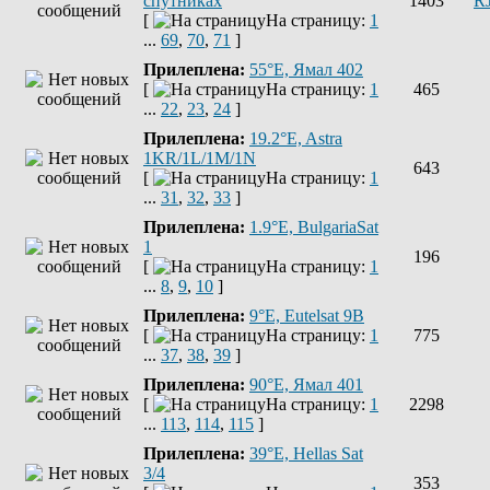
спутниках
1403
R
[
На страницу:
1
...
69
,
70
,
71
]
Прилеплена:
55°E, Ямал 402
[
На страницу:
1
465
...
22
,
23
,
24
]
Прилеплена:
19.2°E, Astra
1KR/1L/1M/1N
643
[
На страницу:
1
...
31
,
32
,
33
]
Прилеплена:
1.9°E, BulgariaSat
1
196
[
На страницу:
1
...
8
,
9
,
10
]
Прилеплена:
9°E, Eutelsat 9B
[
На страницу:
1
775
...
37
,
38
,
39
]
Прилеплена:
90°E, Ямал 401
[
На страницу:
1
2298
...
113
,
114
,
115
]
Прилеплена:
39°E, Hellas Sat
3/4
353