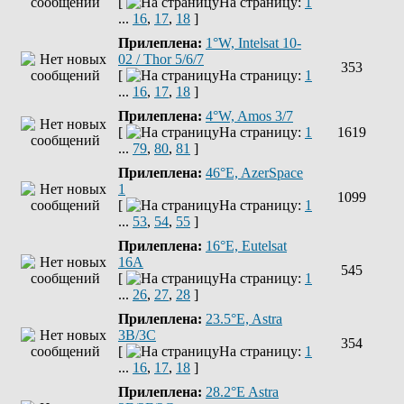
[
На страницу:
1
...
16
,
17
,
18
]
Прилеплена:
1°W, Intelsat 10-
02 / Thor 5/6/7
353
[
На страницу:
1
...
16
,
17
,
18
]
Прилеплена:
4°W, Amos 3/7
[
На страницу:
1
1619
...
79
,
80
,
81
]
Прилеплена:
46°E, AzerSpace
1
1099
[
На страницу:
1
...
53
,
54
,
55
]
Прилеплена:
16°E, Eutelsat
16A
545
[
На страницу:
1
...
26
,
27
,
28
]
Прилеплена:
23.5°E, Astra
3B/3C
354
[
На страницу:
1
...
16
,
17
,
18
]
Прилеплена:
28.2°E Astra