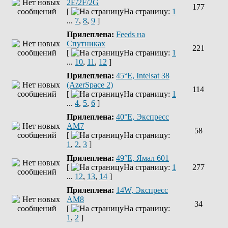
2E/2F/2G
177
[
На страницу:
1
...
7
,
8
,
9
]
Прилеплена:
Feeds на
Спутниках
221
[
На страницу:
1
...
10
,
11
,
12
]
Прилеплена:
45°E, Intelsat 38
(AzerSpace 2)
114
[
На страницу:
1
...
4
,
5
,
6
]
Прилеплена:
40°E, Экспресс
AM7
58
[
На страницу:
1
,
2
,
3
]
Прилеплена:
49°E, Ямал 601
[
На страницу:
1
277
...
12
,
13
,
14
]
Прилеплена:
14W, Экспресс
АМ8
34
[
На страницу:
1
,
2
]