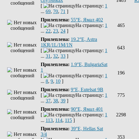
спутниках
1403
R
[
На страницу:
1
...
69
,
70
,
71
]
Прилеплена:
55°E, Ямал 402
[
На страницу:
1
465
...
22
,
23
,
24
]
Прилеплена:
19.2°E, Astra
1KR/1L/1M/1N
643
[
На страницу:
1
...
31
,
32
,
33
]
Прилеплена:
1.9°E, BulgariaSat
1
196
[
На страницу:
1
...
8
,
9
,
10
]
Прилеплена:
9°E, Eutelsat 9B
[
На страницу:
1
775
...
37
,
38
,
39
]
Прилеплена:
90°E, Ямал 401
[
На страницу:
1
2298
...
113
,
114
,
115
]
Прилеплена:
39°E, Hellas Sat
3/4
353