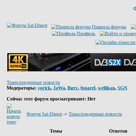
Ф
Правила форума
Профиль
Транспондерные новости
Модераторы:
yorick
,
JaWa
,
Витс
,
fonaref
,
wellikan
,
SGN
Сейчас этот форум просматривают: Нет
Форум Sat-Digest
->
Транспондерные новости
Темы
Ответов