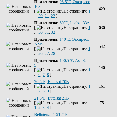
Прилеплена:
96.5°E, Экспресс
103
429
[
На страницу:
1
...
20
,
21
,
22
]
Прилеплена:
60°E, Intelsat 33e
[
На страницу:
1
636
...
30
,
31
,
32
]
Прилеплена:
140°E, Экспресс
AM5
542
[
На страницу:
1
...
26
,
27
,
28
]
Прилеплена:
100.5°E, AsiaSat
5
146
[
На страницу:
1
...
6
,
7
,
8
]
70.5°E, Eutelsat 70B
[
На страницу:
1
161
...
7
,
8
,
9
]
21.5°E, Eutelsat 21B
[
На страницу:
75
1
,
2
,
3
,
4
]
Belintersat-1 51.5°E