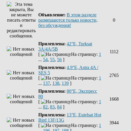
Объявление:
В этом разделе
размещаются только новости,
0
без обсуждения!
Прилеплена:
42°E, Turksat
3A/4A/5B
1112
[
На страницу:
1
...
54
,
55
,
56
]
Прилеплена:
4.9°E, Astra 4A /
SES 5
2765
[
На страницу:
1
...
137
,
138
,
139
]
Прилеплена:
80°E, Экспресс
80
1668
[
На страницу:
1
...
82
,
83
,
84
]
Прилеплена:
13°E, Eutelsat Hot
Bird 13F/13G
3944
[
На страницу:
1
...
196
,
197
,
198
]