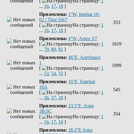
[
На страницу:
1
...
16
,
17
,
18
]
Прилеплена:
1°W, Intelsat 10-
02 / Thor 5/6/7
353
[
На страницу:
1
...
16
,
17
,
18
]
Прилеплена:
4°W, Amos 3/7
[
На страницу:
1
1619
...
79
,
80
,
81
]
Прилеплена:
46°E, AzerSpace
1
1099
[
На страницу:
1
...
53
,
54
,
55
]
Прилеплена:
16°E, Eutelsat
16A
545
[
На страницу:
1
...
26
,
27
,
28
]
Прилеплена:
23.5°E, Astra
3B/3C
354
[
На страницу:
1
...
16
,
17
,
18
]
Прилеплена:
28.2°E Astra