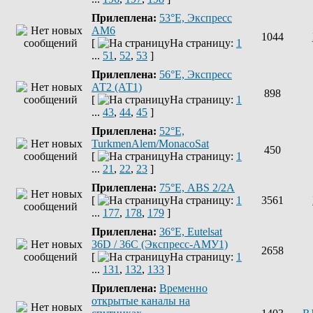
Прилеплена:
53°E, Экспресс
AM6
1044
[
На страницу:
1
...
51
,
52
,
53
]
Прилеплена:
56°E, Экспресс
АТ2 (АТ1)
898
[
На страницу:
1
...
43
,
44
,
45
]
Прилеплена:
52°E,
TurkmenAlem/MonacoSat
450
[
На страницу:
1
...
21
,
22
,
23
]
Прилеплена:
75°Е, ABS 2/2A
[
На страницу:
1
3561
...
177
,
178
,
179
]
Прилеплена:
36°E, Eutelsat
36D / 36C (Экспресс-АМУ1)
2658
[
На страницу:
1
...
131
,
132
,
133
]
Прилеплена:
Временно
открытые каналы на