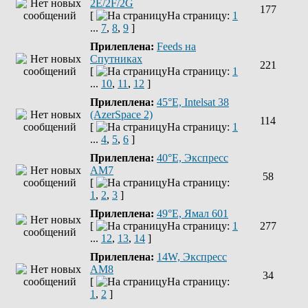
2E/2F/2G
177
[
На страницу:
1
...
7
,
8
,
9
]
Прилеплена:
Feeds на
Спутниках
221
[
На страницу:
1
...
10
,
11
,
12
]
Прилеплена:
45°E, Intelsat 38
(AzerSpace 2)
114
[
На страницу:
1
...
4
,
5
,
6
]
Прилеплена:
40°E, Экспресс
AM7
58
[
На страницу:
1
,
2
,
3
]
Прилеплена:
49°E, Ямал 601
[
На страницу:
1
277
...
12
,
13
,
14
]
Прилеплена:
14W, Экспресс
АМ8
34
[
На страницу:
1
,
2
]