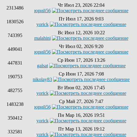
Чт Июл 23, 2026 22:04
2313486
юрий56
Пт Июл 17, 2026 9:03
1830526
yorick
Вс Июл 12, 2026 10:22
743395
malahini
Чт Июл 02, 2026 9:20
449041
юрий56
Ср Июн 17, 2026 13:26
447831
galsat
Ср Июн 17, 2026 7:08
190753
nikolay83
Вт Июн 02, 2026 17:45
482755
yorick
Ср Май 27, 2026 7:47
1483238
юрий56
Пн Мар 16, 2026 19:51
350412
yorick
Пт Мар 13, 2026 19:12
332581
yorick