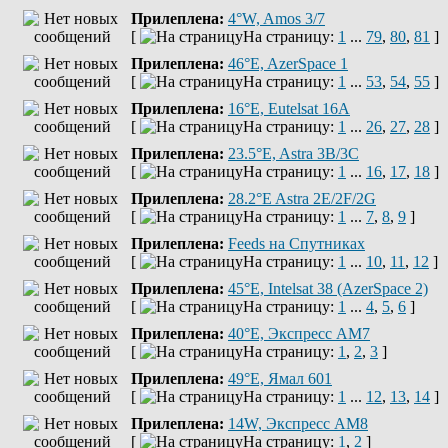
Прилеплена:
4°W, Amos 3/7
[
На страницу:
1
...
79
,
80
,
81
]
Прилеплена:
46°E, AzerSpace 1
[
На страницу:
1
...
53
,
54
,
55
]
Прилеплена:
16°E, Eutelsat 16A
[
На страницу:
1
...
26
,
27
,
28
]
Прилеплена:
23.5°E, Astra 3B/3C
[
На страницу:
1
...
16
,
17
,
18
]
Прилеплена:
28.2°E Astra 2E/2F/2G
[
На страницу:
1
...
7
,
8
,
9
]
Прилеплена:
Feeds на Спутниках
[
На страницу:
1
...
10
,
11
,
12
]
Прилеплена:
45°E, Intelsat 38 (AzerSpace 2)
[
На страницу:
1
...
4
,
5
,
6
]
Прилеплена:
40°E, Экспресс AM7
[
На страницу:
1
,
2
,
3
]
Прилеплена:
49°E, Ямал 601
[
На страницу:
1
...
12
,
13
,
14
]
Прилеплена:
14W, Экспресс АМ8
[
На страницу:
1
,
2
]