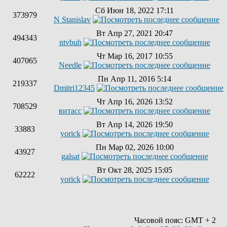
Сб Июн 18, 2022 17:11
373979
N Stanislav
Вт Апр 27, 2021 20:47
494343
ntvbuh
Чт Мар 16, 2017 10:55
407065
Needle
Пн Апр 11, 2016 5:14
219337
Dmitri12345
Чт Апр 16, 2026 13:52
708529
витасс
Вт Апр 14, 2026 19:50
33883
yorick
Пн Мар 02, 2026 10:00
43927
galsat
Вт Окт 28, 2025 15:05
62222
yorick
Часовой пояс: GMT + 2