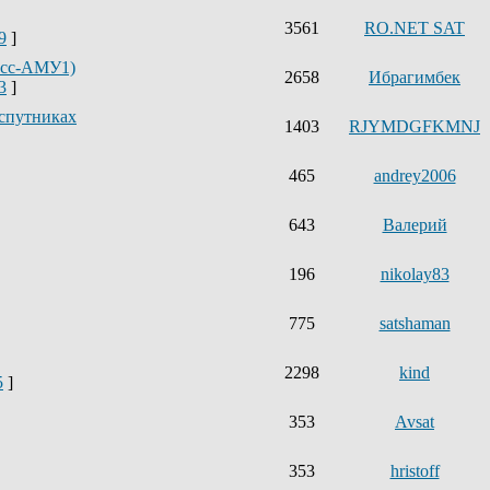
3561
RO.NET SAT
9
]
ресс-АМУ1)
2658
Ибрагимбек
3
]
спутниках
1403
RJYMDGFKMNJ
465
andrey2006
643
Валерий
196
nikolay83
775
satshaman
2298
kind
5
]
353
Avsat
353
hristoff