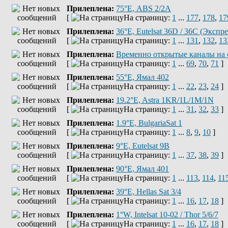
Прилеплена:
75°Е, ABS 2/2A
[
На страницу:
1
...
177
,
178
,
17
Прилеплена:
36°E, Eutelsat 36D / 36C (Эксп
[
На страницу:
1
...
131
,
132
,
13
Прилеплена:
Временно открытые каналы на 
[
На страницу:
1
...
69
,
70
,
71
]
Прилеплена:
55°E, Ямал 402
[
На страницу:
1
...
22
,
23
,
24
]
Прилеплена:
19.2°E, Astra 1KR/1L/1M/1N
[
На страницу:
1
...
31
,
32
,
33
]
Прилеплена:
1.9°E, BulgariaSat 1
[
На страницу:
1
...
8
,
9
,
10
]
Прилеплена:
9°E, Eutelsat 9B
[
На страницу:
1
...
37
,
38
,
39
]
Прилеплена:
90°E, Ямал 401
[
На страницу:
1
...
113
,
114
,
11
Прилеплена:
39°E, Hellas Sat 3/4
[
На страницу:
1
...
16
,
17
,
18
]
Прилеплена:
1°W, Intelsat 10-02 / Thor 5/6/7
[
На страницу:
1
...
16
,
17
,
18
]