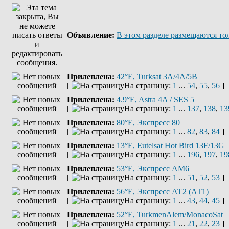
Объявление:
В этом разделе размещаются тол
Прилеплена:
42°E, Turksat 3A/4A/5B
[
На страницу:
1
...
54
,
55
,
56
]
Прилеплена:
4.9°E, Astra 4A / SES 5
[
На страницу:
1
...
137
,
138
,
13
Прилеплена:
80°E, Экспресс 80
[
На страницу:
1
...
82
,
83
,
84
]
Прилеплена:
13°E, Eutelsat Hot Bird 13F/13G
[
На страницу:
1
...
196
,
197
,
19
Прилеплена:
53°E, Экспресс AM6
[
На страницу:
1
...
51
,
52
,
53
]
Прилеплена:
56°E, Экспресс АТ2 (АТ1)
[
На страницу:
1
...
43
,
44
,
45
]
Прилеплена:
52°E, TurkmenAlem/MonacoSat
[
На страницу:
1
...
21
,
22
,
23
]