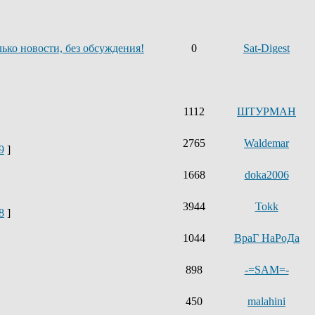
ько новости, без обсуждения!
0
Sat-Digest
1112
ШТУРМАН
2765
Waldemar
9
]
1668
doka2006
3944
Tokk
8
]
1044
ВраГ НаРоДа
898
-=SAM=-
450
malahini