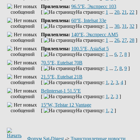
Прилеплена:
96.5°E, Экспресс 103
[
На страницу:
1
...
20
,
21
,
22
]
Прилеплена:
60°E, Intelsat 33e
[
На страницу:
1
...
30
,
31
,
32
]
Прилеплена:
140°E, Экспресс AM5
[
На страницу:
1
...
26
,
27
,
28
]
Прилеплена:
100.5°E, AsiaSat 5
[
На страницу:
1
...
6
,
7
,
8
]
70.5°E, Eutelsat 70B
[
На страницу:
1
...
7
,
8
,
9
]
21.5°E, Eutelsat 21B
[
На страницу:
1
,
2
,
3
,
4
]
Belintersat-1 51.5°E
[
На страницу:
1
,
2
,
3
]
15°W, Telstar 12 Vantage
[
На страницу:
1
,
2
]
Форум Sat-Digest
->
Транспондерные новости