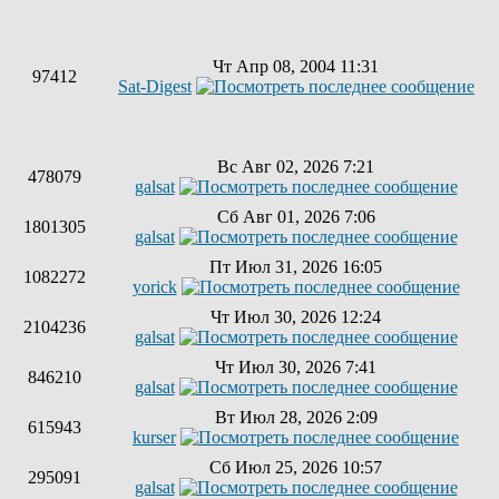
Чт Апр 08, 2004 11:31
97412
Sat-Digest
Вс Авг 02, 2026 7:21
478079
galsat
Сб Авг 01, 2026 7:06
1801305
galsat
Пт Июл 31, 2026 16:05
1082272
yorick
Чт Июл 30, 2026 12:24
2104236
galsat
Чт Июл 30, 2026 7:41
846210
galsat
Вт Июл 28, 2026 2:09
615943
kurser
Сб Июл 25, 2026 10:57
295091
galsat