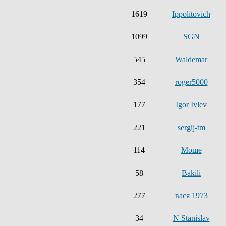
1619
Ippolitovich
1099
SGN
545
Waldemar
354
roger5000
177
Igor Ivlev
221
sergij-tm
114
Моше
58
Bakili
277
вася 1973
34
N Stanislav