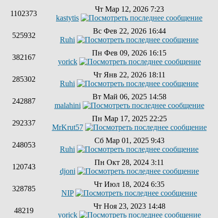
Чт Мар 12, 2026 7:23
1102373
kastytis
Вс Фев 22, 2026 16:44
525932
Ruhi
Пн Фев 09, 2026 16:15
382167
yorick
Чт Янв 22, 2026 18:11
285302
Ruhi
Вт Май 06, 2025 14:58
242887
malahini
Пн Мар 17, 2025 22:25
292337
MrKrut57
Сб Мар 01, 2025 9:43
248053
Ruhi
Пн Окт 28, 2024 3:11
120743
djoni
Чт Июл 18, 2024 6:35
328785
NIP
Чт Ноя 23, 2023 14:48
48219
yorick