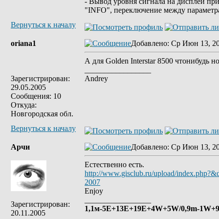
- Вывод уровня сигнала на дисплей при
"INFO", переключение между параметр
Вернуться к началу
oriana1
Добавлено
: Ср Июн 13, 2
А для Golden Interstar 8500 чтонибудь н
_________________
Зарегистрирован:
Andrey
29.05.2005
Сообщения: 10
Откуда:
Новгородская обл.
Вернуться к началу
Арчи
Добавлено
: Ср Июн 13, 2
Естественно есть.
http://www.gisclub.ru/upload/index.php?
2007
Enjoy
_________________
Зарегистрирован:
1,1м-5E+13E+19Е+4W+5W/0,9m-1W+9E
20.11.2005