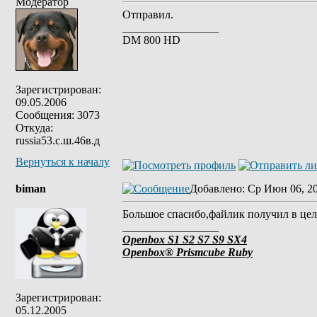
Модератор
Отправил.
_________________
DM 800 HD
Зарегистрирован:
09.05.2006
Сообщения: 3073
Откуда:
russia53.с.ш.46в.д
Вернуться к началу
biman
Добавлено
: Ср Июн 06, 2
Большое спасибо,файлик получил в це
_________________
Openbox S1 S2 S7 S9 SX4
Openbox® Prismcube Ruby
Зарегистрирован:
05.12.2005