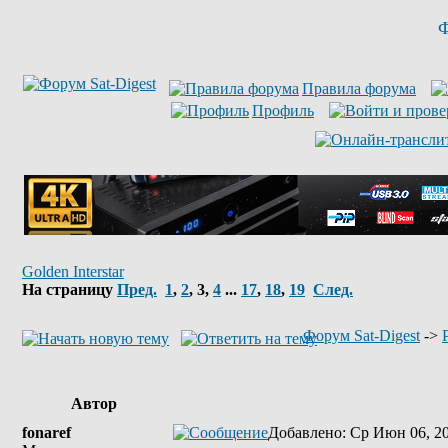
Ф
Правила форума
Профиль
Golden Interstar
На страницу
Пред.
1
,
2
,
3
,
4
...
17
,
18
,
19
След.
Форум Sat-Digest
->
Автор
fonaref
Добавлено
: Ср Июн 06, 2