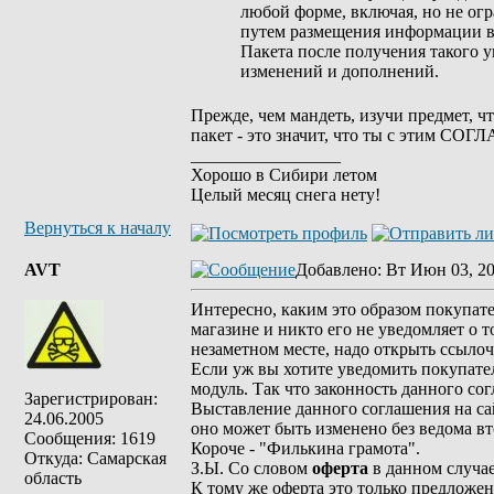
любой форме, включая, но не ог
путем размещения информации в
Пакета после получения такого 
изменений и дополнений.
Прежде, чем мандеть, изучи предмет, чт
пакет - это значит, что ты с этим СОГ
_________________
Хорошо в Сибири летом
Целый месяц снега нету!
Вернуться к началу
AVT
Добавлено
: Вт Июн 03, 2
Интересно, каким это образом покупате
магазине и никто его не уведомляет о то
незаметном месте, надо открыть ссыло
Если уж вы хотите уведомить покупател
модуль. Так что законность данного сог
Зарегистрирован:
Выставление данного соглашения на са
24.06.2005
оно может быть изменено без ведома в
Сообщения: 1619
Короче - "Филькина грамота".
Откуда: Самарская
З.Ы. Со словом
оферта
в данном случае
область
К тому же оферта это только предложен