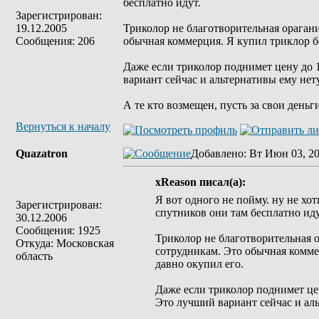
бесплатно идут.
Зарегистрирован:
19.12.2005
Триколор не благотворительная ораганиз
Сообщения: 206
обычная коммерция. Я купил триклор бол
Даже если триколор поднимет цену до 10
вариант сейчас и альтернативы ему нету
А те кто возмещен, пусть за свои деньг
Вернуться к началу
Quazatron
Добавлено
: Вт Июн 03, 20
xReason писал(а):
Я вот одного не пойму. ну не хо
Зарегистрирован:
спутников они там бесплатно иду
30.12.2006
Сообщения: 1925
Триколор не благотворительная ор
Откуда: Московская
сотрудникам. Это обычная коммер
область
давно окупил его.
Даже если триколор поднимет цену
Это лучший вариант сейчас и аль