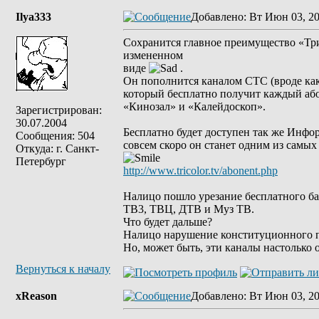
Ilya333
Добавлено
: Вт Июн 03, 2
Сохранится главное преимущество «Тр
измененном
виде
.
Он пополнится каналом СТС (вроде ка
который бесплатно получит каждый аб
«Кинозал» и «Калейдоскоп».
Зарегистрирован:
30.07.2004
Бесплатно будет доступен так же Инф
Сообщения: 504
совсем скоро он станет одним из самых
Откуда: г. Санкт-
Петербург
http://www.tricolor.tv/abonent.php
Налицо пошло урезание бесплатного ба
ТВ3, ТВЦ, ДТВ и Муз ТВ.
Что будет дальше?
Налицо нарушение конституционного п
Но, может быть, эти каналы настолько 
Вернуться к началу
xReason
Добавлено
: Вт Июн 03, 2