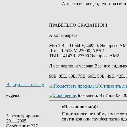
А те кто возмещен, пусть за сво
ПРАВЕЛЬНО СКАЗАННО!!!
А вот и адреса:
Муз-ТВ = 11044 V, 44950, Экспресс АМ
Дтв = 12518 V, 22000, ABS-1
ТВЦ = 4147R, 27500 Экспресс АМ2
Я все ловлю, и уверяю Вас, что видимо
_________________
90E, 85Е, 80E, 75E, 60E, 53E, 49E, 42E,
Вернуться к началу
evgen2
Добавлено
: Вт Июн 03, 20
xReason писал(а):
Я вот одного не пойму. ну не хо
Зарегистрирован:
спутников они там бесплатно иду
29.11.2005
Сообщения: 227