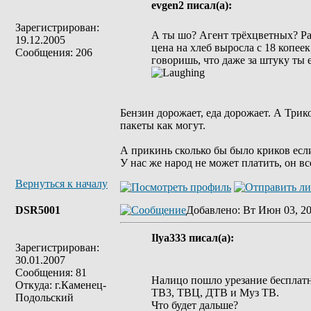
evgen2 писал(а):
Зарегистрирован:
А ты шо? Агент трёхцветных? Р
19.12.2005
цена на хлеб выросла с 18 копеек
Сообщения: 206
говоришь, что даже за штуку ты 
Бензин дорожает, еда дорожает. А Трико
пакеты как могут.
А прикинь сколько бы было криков если
У нас же народ не может платить, он вс
Вернуться к началу
DSR5001
Добавлено
: Вт Июн 03, 20
Ilya333 писал(а):
Зарегистрирован:
30.01.2007
Сообщения: 81
Налицо пошло урезание бесплатн
Откуда: г.Каменец-
ТВ3, ТВЦ, ДТВ и Муз ТВ.
Подольский
Что будет дальше?