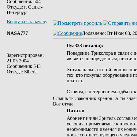
Сообщения: 504
Откуда: г. Санкт-
Петербург
Вернуться к началу
NASA777
Добавлено
: Вт Июн 03, 2
Ilya333 писал(а):
Поведение Триколора в связи с
Зарегистрирован:
является непорядочным, неэтич
21.05.2004
Сообщения: 543
Хотя каналы - отстой, вопрос пр
Откуда: Siberia
тех, кто покупал оборудование п
платить.
Словом, с нетерпением ждём откл
Слышь ты, законник хренов! А ты знаеш
Вот отуда:
Цитата:
Абонент и/или Зритель соглашае
условия, применяемые к просмотр
необходимости изменяя их колич
после соответствующего уведомл