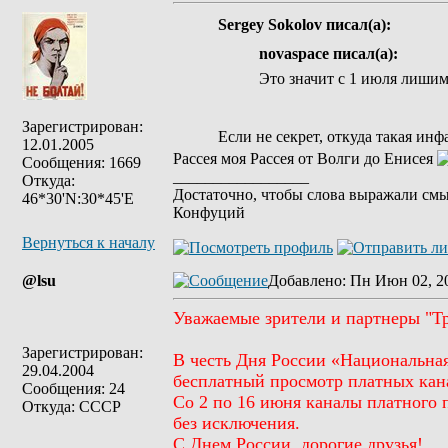
Sergey Sokolov писал(а):
novaspace писал(а):
Это значит с 1 июля лиши
Зарегистрирован:
Если не секрет, откуда такая ин
12.01.2005
Рассея моя Рассея от Волги до Енисея
Сообщения: 1669
_________________
Откуда:
Достаточно, чтобы слова выражали смы
46*30'N:30*45'E
Конфуций
Вернуться к началу
@lsu
Добавлено
: Пн Июн 02, 2
Уважаемые зрители и партнеры "Т
Зарегистрирован:
В честь Дня России «Национальна
29.04.2004
бесплатный просмотр платных кан
Сообщения: 24
Со 2 по 16 июня каналы платного 
Откуда: СССР
без исключения.
С Днем России, дорогие друзья!