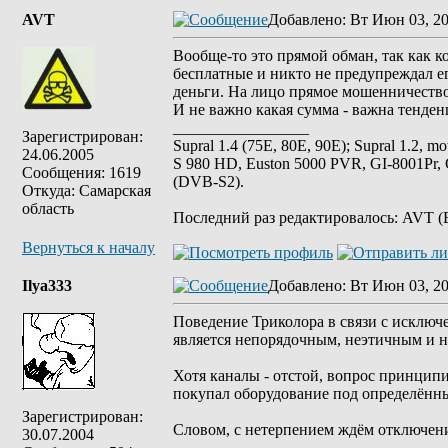
AVT
Добавлено
: Вт Июн 03, 20
Вообще-то это прямой обман, так как к
бесплатные и никто не предупреждал его
деньги. На лицо прямое мошенничество
И не важно какая сумма - важна тенденц
_________________
Зарегистрирован:
Supral 1.4 (75E, 80E, 90E); Supral 1.2, m
24.06.2005
S 980 HD, Euston 5000 PVR, GI-8001Pr,
Сообщения: 1619
(DVB-S2).
Откуда: Самарская
область
Последний раз редактировалось: AVT (В
Вернуться к началу
Ilya333
Добавлено
: Вт Июн 03, 2
Поведение Триколора в связи с исклю
является непорядочным, неэтичным и 
Хотя каналы - отстой, вопрос принципи
покупал оборудование под определённый
Зарегистрирован:
Словом, с нетерпением ждём отключения
30.07.2004