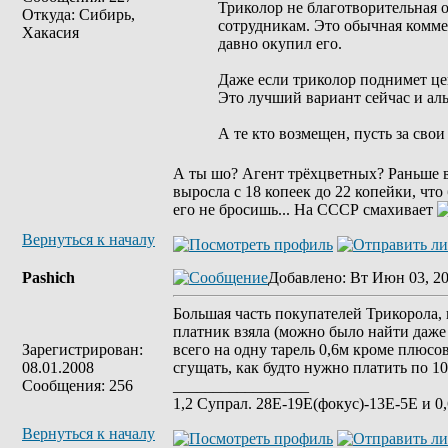
Триколор не благотворительная ор
Откуда: Сибирь,
сотрудникам. Это обычная коммер
Хакасия
давно окупил его.
Даже если триколор поднимет цену
Это лучший вариант сейчас и аль
А те кто возмещен, пусть за сво
А ты шо? Агент трёхцветных? Раньше 
выросла с 18 копеек до 22 копейки, что
его не бросишь... На СССР смахивает
Вернуться к началу
Pashich
Добавлено
: Вт Июн 03, 20
Большая часть покупателей Трикорола, 
платник взяла (можно было найти даже 
Зарегистрирован:
всего на одну тарель 0,6м кроме плюсо
08.01.2008
сгущать, как будто нужно платить по 10
Сообщения: 256
_________________
1,2 Супрал. 28E-19E(фокус)-13E-5E и 
Вернуться к началу