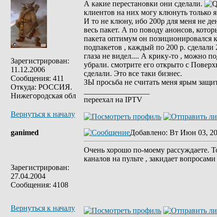
А какие перестановки они сделали.
клиентов на них могу клюнуть только я
И то не клюну, ибо 200р для меня не де
весь пакет. А по поводу анонсов, котор
пакета оптимум он позиционировался ка
подпакетов , каждый по 200 р. сделали 
глаза не видел.... А крику-то , можно п
Зарегистрирован:
убрали. смотрите его открыто с Поверх
11.12.2006
сделали. Это все таки бизнес.
Сообщения: 411
ЗЫ просьба не считать меня ярым защи
Откуда: РОССИЯ.
_________________
Нижегородская обл
переехал на IPTV
Вернуться к началу
ganimed
Добавлено
: Вт Июн 03, 20
Очень хорошо по-моему рассуждаете. То
каналов на пульте , закидает вопросами 
Зарегистрирован:
27.04.2004
Сообщения: 4108
Вернуться к началу