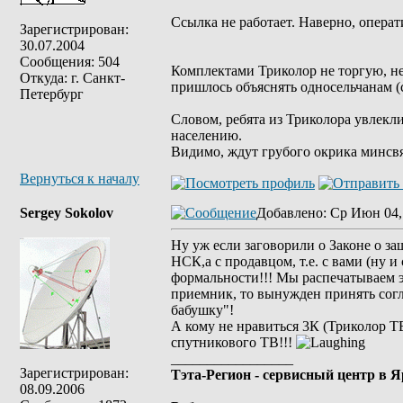
Ссылка не работает. Наверно, операт
Зарегистрирован:
30.07.2004
Сообщения: 504
Комплектами Триколор не торгую, не 
Откуда: г. Санкт-
пришлось объяснять односельчанам (с
Петербург
Словом, ребята из Триколора увлекли
населению.
Видимо, ждут грубого окрика минсвя
Вернуться к началу
Sergey Sokolov
Добавлено
: Ср Июн 04,
Ну уж если заговорили о Законе о за
НСК,а с продавцом, т.е. с вами (ну 
формальности!!! Мы распечатываем э
приемник, то вынужден принять согла
бабушку"!
А кому не нравиться 3К (Триколор ТВ
спутникового ТВ!!!
_________________
Зарегистрирован:
Тэта-Регион - сервисный центр в 
08.09.2006