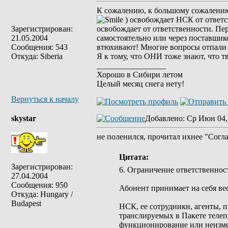
К сожалению, к большому сожалению
) освобождает НСК от ответс
Зарегистрирован:
освобождает от ответственности. Пе
21.05.2004
самостоятельно или через поставшик
Сообщения: 543
втюхивают! Многие вопросы отпали 
Откуда: Siberia
Я к тому, что ОНИ тоже знают, что тв
_________________
Хорошо в Сибири летом
Целый месяц снега нету!
Вернуться к началу
skystar
Добавлено
: Ср Июн 04,
не поленился, прочитал ихнее "Согл
Цитата:
Зарегистрирован:
6. Ограничение ответственнос
27.04.2004
Сообщения: 950
Абонент принимает на себя ве
Откуда: Hungary /
Budapest
НСК, ее сотрудники, агенты, 
транслируемых в Пакете телеп
функционирование или неизме