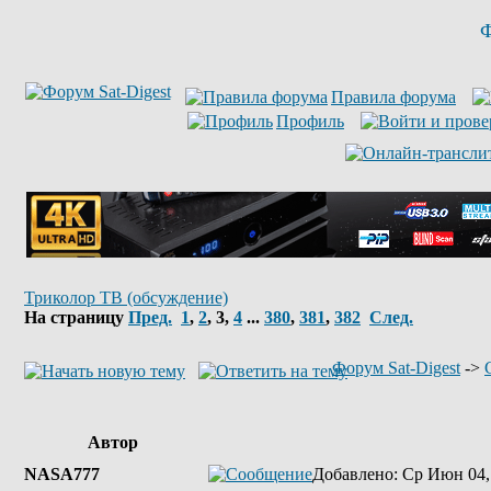
Ф
Правила форума
Профиль
Триколор ТВ (обсуждение)
На страницу
Пред.
1
,
2
,
3
,
4
...
380
,
381
,
382
След.
Форум Sat-Digest
->
Автор
NASA777
Добавлено
: Ср Июн 04,