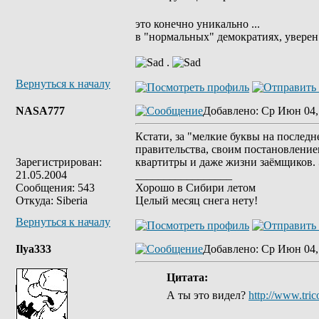
это конечно уникально ...
в "нормальных" демократиях, уверен 
.
Вернуться к началу
NASA777
Добавлено
: Ср Июн 04,
Кстати, за "мелкие буквы на послед
правительства, своим постановление
Зарегистрирован:
квартитры и даже жизни заёмщиков.
21.05.2004
_________________
Сообщения: 543
Хорошо в Сибири летом
Откуда: Siberia
Целый месяц снега нету!
Вернуться к началу
Ilya333
Добавлено
: Ср Июн 04,
Цитата:
А ты это видел?
http://www.tric