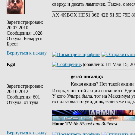
сверху, и десять лампочек. Также, с ме
_________________
АХ 4KBOX HD51 36E 42Е 51.5Е 75Е 8
Зарегистрирован:
20.07.2010
Сообщения: 1028
Откуда: Беларусь г
Брест
Вернуться к началу
Kgd
Добавлено
: Пт Май 15, 20
gera5 писал(а):
Какая акция? Нет такой акции
Зарегистрирован:
Игорь, я по этой акции соскочил с Един
20.10.2012
У кого Ультра была, тот на Максимум уе
Сообщения: 601
использовал то увидишь, если уже подк
Откуда: от туда
_________________
Home TV
:
68,5*east and 30*west
Вернуться к началу