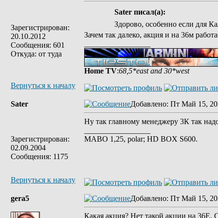
Sater писал(а):
Здорово, особенно если для Ка
Зарегистрирован:
Зачем так далеко, акция и на 36м работ
20.10.2012
_________________
Сообщения: 601
Откуда: от туда
Home TV
:
68,5*east and 30*west
Вернуться к началу
Sater
Добавлено
: Пт Май 15, 20
Ну так главному менеджеру 3К так надо 
_________________
Зарегистрирован:
MABO 1,25, polar; HD BOX S600.
02.09.2004
Сообщения: 1175
Вернуться к началу
gera5
Добавлено
: Пт Май 15, 20
Какая акция? Нет такой акции на 36Е. С