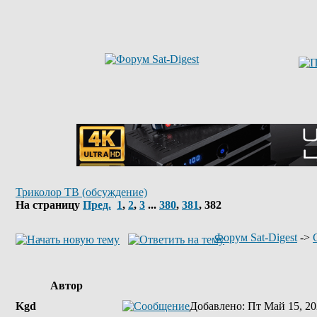
Триколор ТВ (обсуждение)
На страницу
Пред.
1
,
2
,
3
...
380
,
381
,
382
Форум Sat-Digest
->
Автор
Kgd
Добавлено
: Пт Май 15, 20