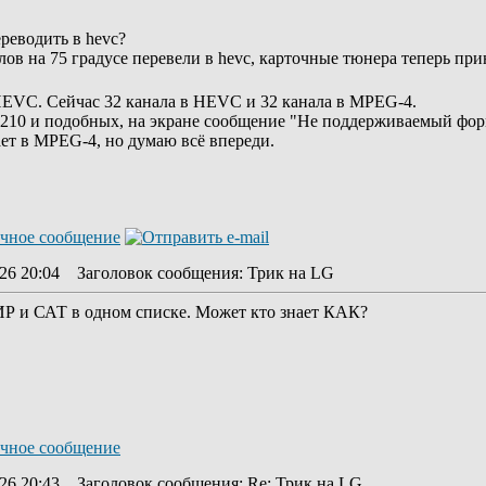
реводить в hevc?
налов на 75 градусе перевели в hevc, карточные тюнера теперь пр
HEVC. Сейчас 32 канала в HEVC и 32 канала в MPEG-4.
В210 и подобных, на экране сообщение "Не поддерживаемый фор
ает в MPEG-4, но думаю всё впереди.
26 20:04
Заголовок сообщения
: Трик на LG
Р и САТ в одном списке. Может кто знает КАК?
26 20:43
Заголовок сообщения
: Re: Трик на LG