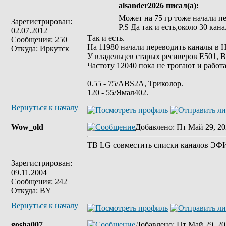
alsander2026 писал(а):
Может на 75 гр тоже начали пе
Зарегистрирован:
P.S Да так и есть,около 30 ка
02.07.2012
Так и есть.
Сообщения: 250
На 11980 начали переводить каналы в 
Откуда: Иркутск
У владельцев старых ресиверов Е501, 
Частоту 12040 пока не трогают и работ
_________________
0.55 - 75/ABS2A, Триколор.
120 - 55/Ямал402.
Вернуться к началу
Wow_old
Добавлено
: Пт Май 29, 20
ТВ LG совместить списки каналов ЭФИ
Зарегистрирован:
09.11.2004
Сообщения: 242
Откуда: BY
Вернуться к началу
gosha007
Добавлено
: Пт Май 29, 20