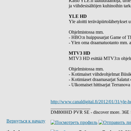
Katso YLE:n laatudraamoja, urhei
ja viihdesisältöjen kuhinoihin ta
YLE HD
Yle aloitti teräväpiirtolähetyks
Ohjelmistossa mm.
- HBO:n huippusarjat Game of T
- Ylen oma draamatuotanto mm. a
MTV3 HD
MTV3 HD esittää MTV3:n ohjelmist
Ohjelmistossa mm.
- Kotimaiset viihdeohjelmat Biisik
- Kotimiaset draamasarjat Salatut 
- Ulkomaiset hittisarjat Terranova
http://www.canaldigital.fi/2012/01/31/yle-h
_________________
DM800HD PVR SE - discover more. 36E > 
Вернуться к началу