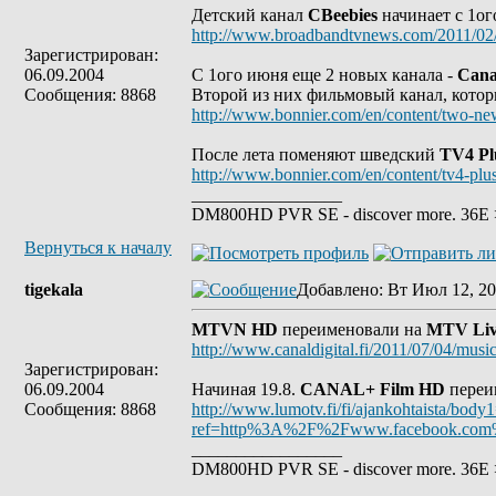
Детский канал
CBeebies
начинает с 1ог
http://www.broadbandtvnews.com/2011/02/2
Зарегистрирован:
06.09.2004
C 1ого июня еще 2 новых канала -
Cana
Сообщения: 8868
Второй из них фильмовый канал, котор
http://www.bonnier.com/en/content/two-ne
После лета поменяют шведский
TV4 Pl
http://www.bonnier.com/en/content/tv4-plu
_________________
DM800HD PVR SE - discover more. 36E > 
Вернуться к началу
tigekala
Добавлено
: Вт Июл 12, 20
MTVN HD
переименовали на
MTV Li
http://www.canaldigital.fi/2011/07/04/musi
Зарегистрирован:
06.09.2004
Начиная 19.8.
CANAL+ Film HD
переи
Сообщения: 8868
http://www.lumotv.fi/fi/ajankohtaista/bod
ref=http%3A%2F%2Fwww.facebook.com
_________________
DM800HD PVR SE - discover more. 36E > 