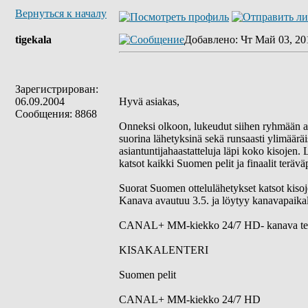
Вернуться к началу
tigekala
Добавлено
: Чт Май 03, 20
Зарегистрирован:
06.09.2004
Hyvä asiakas,
Сообщения: 8868
Onneksi olkoon, lukeudut siihen ryhmään a
suorina lähetyksinä sekä runsaasti ylimäärä
asiantuntijahaastatteluja läpi koko kisojen.
katsot kaikki Suomen pelit ja finaalit terävä
Suorat Suomen ottelulähetykset katsot ki
Kanava avautuu 3.5. ja löytyy kanavapaikal
CANAL+ MM-kiekko 24/7 HD- kanava televis
KISAKALENTERI
Suomen pelit
CANAL+ MM-kiekko 24/7 HD