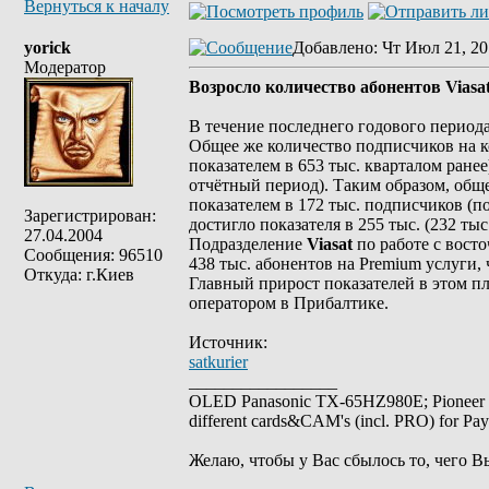
Вернуться к началу
yorick
Добавлено
: Чт Июл 21, 20
Модератор
Возросло количество абонентов Viasa
В течение последнего годового периода
Общее же количество подписчиков на ко
показателем в 653 тыс. кварталом ранее
отчётный период). Таким образом, общ
показателем в 172 тыс. подписчиков (п
Зарегистрирован:
достигло показателя в 255 тыс. (232 тыс.
27.04.2004
Подразделение
Viasat
по работе с вост
Сообщения: 96510
438 тыс. абонентов на Рremium услуги,
Откуда: г.Киев
Главный прирост показателей в этом пл
оператором в Прибалтике.
Источник:
satkurier
_________________
OLED Panasonic TX-65HZ980E; Pioneer
different cards&CAM's (incl. PRO) for Pa
Желаю, чтобы у Вас сбылось то, чего В