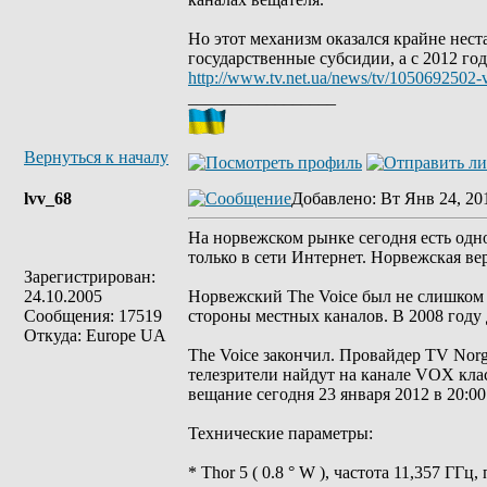
Но этот механизм оказался крайне нест
государственные субсидии, а с 2012 го
http://www.tv.net.ua/news/tv/1050692502-v
_________________
Вернуться к началу
lvv_68
Добавлено
: Вт Янв 24, 20
На норвежском рынке сегодня есть одн
только в сети Интернет. Норвежская ве
Зарегистрирован:
24.10.2005
Норвежский The Voice был не слишком 
Сообщения: 17519
стороны местных каналов. В 2008 году 
Откуда: Europe UA
The Voice закончил. Провайдер TV Nor
телезрители найдут на канале VOX кла
вещание сегодня 23 января 2012 в 20:00
Технические параметры:
* Thor 5 ( 0.8 ° W ), частота 11,357 ГГ