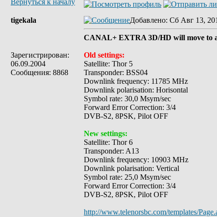
Вернуться к началу
tigekala
Добавлено
: Сб Авг 13, 20
CANAL+ EXTRA 3D/HD will move to a n
Зарегистрирован:
Old settings:
06.09.2004
Satellite: Thor 5
Сообщения: 8868
Transponder: BSS04
Downlink frequency: 11785 MHz
Downlink polarisation: Horisontal
Symbol rate: 30,0 Msym/sec
Forward Error Correction: 3/4
DVB-S2, 8PSK, Pilot OFF
New settings:
Satellite: Thor 6
Transponder: A13
Downlink frequency: 10903 MHz
Downlink polarisation: Vertical
Symbol rate: 25,0 Msym/sec
Forward Error Correction: 3/4
DVB-S2, 8PSK, Pilot OFF
http://www.telenorsbc.com/templates/Page