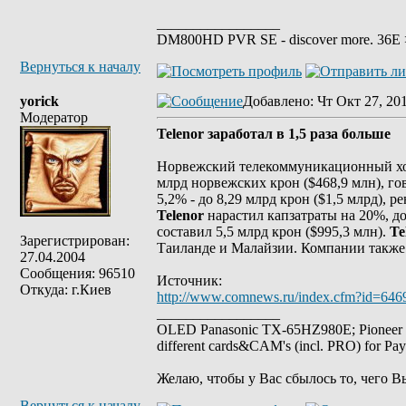
_________________
DM800HD PVR SE - discover more. 36E > 
Вернуться к началу
yorick
Добавлено
: Чт Окт 27, 20
Модератор
Telenor заработал в 1,5 раза больше
Норвежский телекоммуникационный х
млрд норвежских крон ($468,9 млн), г
5,2% - до 8,29 млрд крон ($1,5 млрд), р
Telenor
нарастил капзатраты на 20%, до
составил 5,5 млрд крон ($995,3 млн).
Te
Зарегистрирован:
Таиланде и Малайзии. Компании также
27.04.2004
Сообщения: 96510
Источник:
Откуда: г.Киев
http://www.comnews.ru/index.cfm?id=646
_________________
OLED Panasonic TX-65HZ980E; Pioneer
different cards&CAM's (incl. PRO) for Pa
Желаю, чтобы у Вас сбылось то, чего В
Вернуться к началу