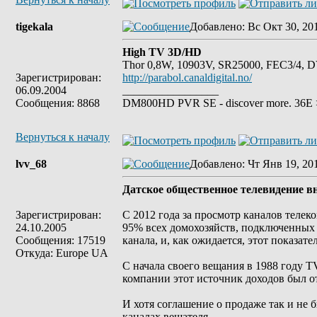
tigekala
Добавлено
: Вс Окт 30, 20
High TV 3D/HD
Thor 0,8W, 10903V, SR25000, FEC3/4, 
Зарегистрирован:
http://parabol.canaldigital.no/
06.09.2004
_________________
Сообщения: 8868
DM800HD PVR SE - discover more. 36E > 
Вернуться к началу
lvv_68
Добавлено
: Чт Янв 19, 20
Датское общественное телевидение вн
Зарегистрирован:
С 2012 года за просмотр каналов телек
24.10.2005
95% всех домохозяйств, подключенных к
Сообщения: 17519
канала, и, как ожидается, этот показател
Откуда: Europe UA
С начала своего вещания в 1988 году T
компании этот источник доходов был о
И хотя соглашение о продаже так и не 
каналах вещателя.