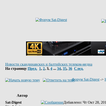
Новости скандинавских и балтийских телеком-медиа
На страницу
Пред.
1
,
2
,
3
,
4
...
34
,
35
,
36
След.
Форум Sat-Digest
->
Автор
Sat-Digest
Добавлено
: Чт Окт 28, 20