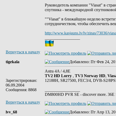
Руководитель компании "Viasat" в стра
спутника - международной спутниковой 
""Viasat" в ближайшую неделю встрети
сотрудничеством, чтобы обеспечить вещ
http://www.kasjauns.lv/lv/zinas/73036/viasat-
_________________
Вернуться к началу
tigekala
Добавлено
: Пт Фев 24, 20
Astra 4A / 4,8E
TV2 HD Lorry
,
TV3 Norway HD
,
Vias
Зарегистрирован:
12188H, SR27500, FEC3/4, DVB-S2/8P
06.09.2004
Сообщения: 8868
_________________
DM800HD PVR SE - discover more. 36E > 
Вернуться к началу
lvv_68
Добавлено
: Пт Апр 13, 20