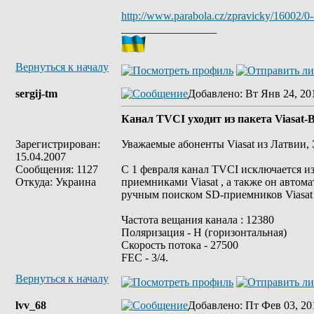
http://www.parabola.cz/zpravicky/16002/0-
_________________
Вернуться к началу
sergij-tm
Добавлено
: Вт Янв 24, 20
Канал TVCI уходит из пакета Viasat-B
Зарегистрирован:
Уважаемые абоненты Viasat из Латвии,
15.04.2007
Сообщения: 1127
С 1 февраля канал TVCI исключается из 
Откуда: Украина
приемниками Viasat , а также он автом
ручным поиском SD-приемников Viasat
Частота вещания канала : 12380
Поляризация - Н (горизонтальная)
Скорость потока - 27500
FEC - 3/4.
Вернуться к началу
lvv_68
Добавлено
: Пт Фев 03, 20