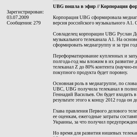
UBG пошла в эфир // Корпорация фо
Зарегистрирован:
03.07.2009
Корпорация UBG сформировала медиагр
Сообщения: 279
версия российского музыкального А1. 
Совладелец корпорации UBG Руслан Дем
музыкального телеканала А1. На основе
сформировать медиагруппу и за три год
Переформатирование купленных и запус
полгода-год мы вложим в их развитие д
телеканал Z до 80% контента (научно-по
покупного продукта будет поровну.
Основная роль в медиагруппе, по слов
UBC, UBG получила телеканал в полное
Геннадий Васильев. Он будет входить 
результате этого к концу 2012 года он
Глава правления Первого делового теле
ее оценкам, ежегодные затраты состав
Украины, за что получил предупрежде
Но время для развития нишевых телекан