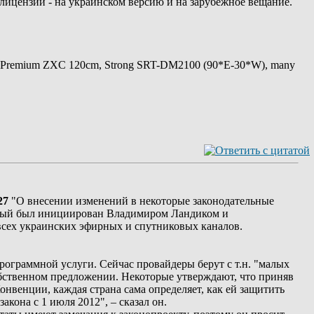
лицензии - на украинском версию и на зарубежное вещание.
 Premium ZXC 120cm, Strong SRT-DM2100 (90*E-30*W), many
27
"О внесении изменений в некоторые законодательные
орый был инициирован Владимиром Ландиком и
сех украинских эфирных и спутниковых каналов.
ограммной услуги. Сейчас провайдеры берут с т.н. "малых
собственном предложении. Некоторые утверждают, что приняв
нвенции, каждая страна сама определяет, как ей защитить
кона с 1 июля 2012", – сказал он.