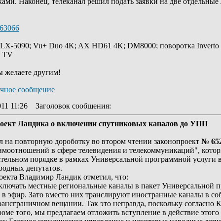
ами. Наконец, телеканал решил подать заявки на две отдельные 
/63066
 LX-5090; Vu+ Duo 4K; AX HD61 4K; DM8000; поворотка Inverto
y TV
ы желаете другим!
11 11:26
Заголовок сообщения
:
роект Ландика о включении спутниковых каналов до УПП
л на повторную дороботку во втором чтении законопроект
№ 65
аимоотношений в сфере телевидения и телекоммуникаций", кот
тельном порядке в рамках Универсальной программной услуги в
родных депутатов.
оекта Владимир Ландик отметил, что:
ключать местные региональные каналы в пакет Универсальной пр
ли в эфир. Зато вместо них транслируют иностранные каналы в 
нсграничном вещании. Так это неправда, поскольку согласно Ко
ме того, мы предлагаем отложить вступление в действие этого за