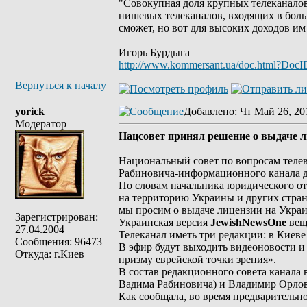
"Совокупная доля крупных телеканалов
нишевых телеканалов, входящих в боль
сможет, но вот для высоких доходов им
Игорь Бурдыга
http://www.kommersant.ua/doc.html?Doc
Вернуться к началу
yorick
Добавлено
: Чт Май 26, 20
Модератор
Нацсовет принял решение о выдаче 
Национальный совет по вопросам телев
Рабиновича-информационного канала д
По словам начальника юридического о
на территорию Украины и других стран
мы просим о выдаче лицензии на Украин
Зарегистрирован:
Украинская версия
JewishNewsOne
веща
27.04.2004
Телеканал иметь три редакции: в Киеве 
Сообщения: 96473
В эфир будут выходить видеоновости и
Откуда: г.Киев
призму еврейской точки зрения».
В состав редакционного совета канала
Вадима Рабиновича) и Владимир Орлов
Как сообщала, во время предварительн