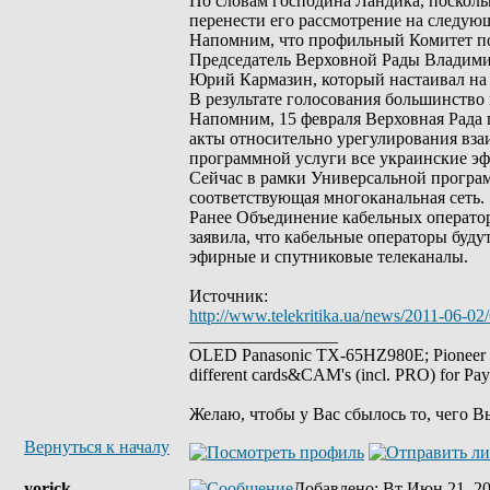
По словам господина Ландика, посколь
перенести его рассмотрение на следую
Напомним, что профильный Комитет по
Председатель Верховной Рады Владими
Юрий Кармазин, который настаивал на 
В результате голосования большинств
Напомним, 15 февраля Верховная Рада
акты относительно урегулирования вза
программной услуги все украинские э
Сейчас в рамки Универсальной програм
соответствующая многоканальная сеть.
Ранее Объединение кабельных операто
заявила, что кабельные операторы буду
эфирные и спутниковые телеканалы.
Источник:
http://www.telekritika.ua/news/2011-06-02
_________________
OLED Panasonic TX-65HZ980E; Pioneer
different cards&CAM's (incl. PRO) for Pa
Желаю, чтобы у Вас сбылось то, чего В
Вернуться к началу
yorick
Добавлено
: Вт Июн 21, 20