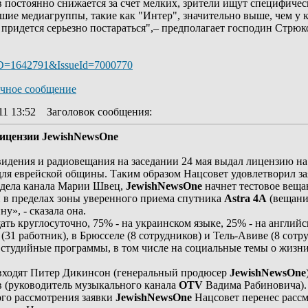
 постоянно снижается за счет мелких, зрители ищут специфичес
шие медиагруппы, такие как "Интер", значительно выше, чем у
 придется серьезно постараться",– предполагает господин Стрюк
ID=1642791&IssueId=7000770
11 13:52
Заголовок сообщения
:
лицензии JewishNewsOne
идения и радиовещания на заседании 24 мая выдал лицензию н
ля еврейской общины. Таким образом Нацсовет удовлетворил з
тдела канала Марии Швец,
JewishNewsOne
начнет тестовое веща
 в пределах зоны уверенного приема спутника
Astra 4A
(вещание
у», - сказала она.
ть круглосуточно, 75% - на украинском языке, 25% - на английс
(31 работник), в Брюсселе (8 сотрудников) и Тель-Авиве (8 сотр
 студийные программы, в том числе на социальные темы о жизн
 входят Питер Дикинсон (генеральный продюсер
JewishNewsOne
 (руководитель музыкального канала
OTV
Вадима Рабиновича).
ого рассмотрения заявки
JewishNewsOne
Нацсовет перенес рассм