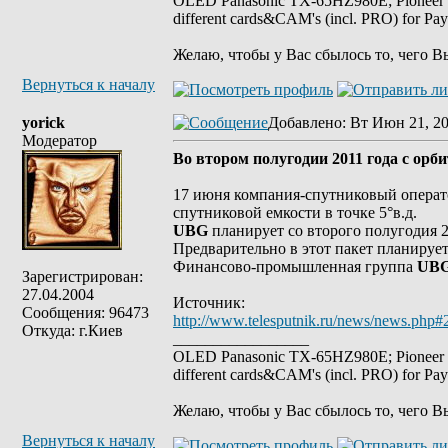
OLED Panasonic TX-65HZ980E; Pioneer
different cards&CAM's (incl. PRO) for Pa
Желаю, чтобы у Вас сбылось то, чего В
Вернуться к началу
yorick
Добавлено
: Вт Июн 21, 20
Модератор
Во втором полугодии 2011 года с орб
17 июня компания-спутниковый опера
спутниковой емкости в точке 5°в.д.
UBG
планирует со второго полугодия 2
Предварительно в этот пакет планируе
Финансово-промышленная группа
UB
Зарегистрирован:
27.04.2004
Источник:
Сообщения: 96473
http://www.telesputnik.ru/news/news.php#
Откуда: г.Киев
_________________
OLED Panasonic TX-65HZ980E; Pioneer
different cards&CAM's (incl. PRO) for Pa
Желаю, чтобы у Вас сбылось то, чего В
Вернуться к началу