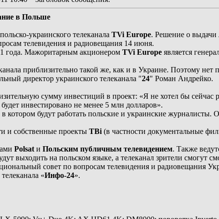
ание в Польше
 польско-украинского телеканала
TVi Europe
. Решение о выдачи
просам телевидения и радиовещания 14 июня.
11 года. Мажоритарным акционером
TVi Europe
является генера
канала приблизительно такой же, как и в Украине. Поэтому нет
льный директор украинского телеканала "
24
" Роман Андрейко.
тельную сумму инвестиций в проект: «Я не хотел бы сейчас рас
будет инвестировано не менее 5 млн долларов».
, в котором будут работать польские и украинские журналисты.
ти и собственные проекты
ТВі
(в частности документальные фил
лами
Polsat
и
Польским публичным телевидением
. Также веду
дут выходить на польском языке, а телеканал зрители смогут смо
ациональный совет по вопросам телевидения и радиовещания Ук
телеканала «
Инфо-24
».