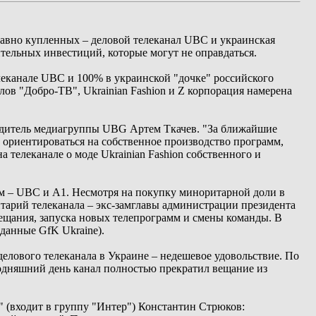
авно купленных – деловой телеканал UBC и украинская
тельных инвестиций, которые могут не оправдаться.
еканале UBC и 100% в украинской "дочке" российского
лов "Добро-ТВ", Ukrainian Fashion и Z корпорация намерена
водитель медиагруппы UBG Артем Ткачев. "За ближайшие
т ориентироваться на собственное производство программ,
а телеканале о моде Ukrainian Fashion собственного и
ам – UBC и А1. Несмотря на покупку миноритарной доли в
тарий телеканала – экс-замглавы администрации президента
вещания, запуска новых телепрограмм и смены команды. В
(данные GfK Ukraine).
делового телеканала в Украине – недешевое удовольствие. По
годняшний день канал полностью прекратил вещание из
" (входит в группу "Интер") Константин Стрюков: