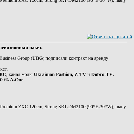
 Premium ZXC 120cm, Strong SRT-DM2100 (90*E-30*W), many
елевизионный пакет.
usiness Group (
UBG
) подписали контракт на аренду
кет.
BC
, канал моды
Ukrainian Fashion, Z-TV
и
Dobro-TV
.
 100%
A-One
.
 Premium ZXC 120cm, Strong SRT-DM2100 (90*E-30*W), many