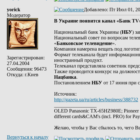
yorick
Добавлено
: Пт Июл 01, 20
Модератор
В Украине появится канал «Банк TV
Национальный банк Украины (
НБУ
) з
Национальный совет по вопросам теле
«
Банковское телевидение
».
Компания намерена вещать под логоти
Формат телеканала будет информационно
Зарегистрирован:
иностранный продукт.
27.04.2004
Телеканал представляла советник пред
Сообщения: 96473
Также проводится конкурс на должност
Откуда: г.Киев
Нацбанка
.
Постановлением
НБУ
от 17 июня при 
Источник:
http://gazeta.ua/ru/articles/business/388732
_________________
OLED Panasonic TX-65HZ980E; Pioneer
different cards&CAM's (incl. PRO) for Pa
Желаю, чтобы у Вас сбылось то, чего В
Вернуться к началу