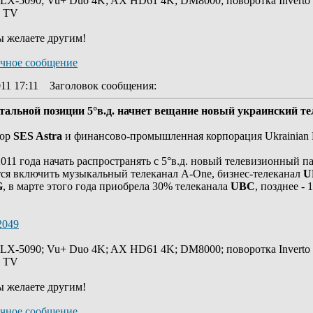
 LX-5090; Vu+ Duo 4K; AX HD61 4K; DM8000; поворотка Inverto
y TV
ы желаете другим!
11 17:11
Заголовок сообщения
:
итальной позиции 5°в.д. начнет вещание новый украинский т
тор
SES Astra
и финансово-промышленная корпорация Ukrainian B
011 года начать распространять с 5°в.д. новый телевизионный па
тся включить музыкальный телеканал A-One, бизнес-телеканал
U
G
, в марте этого года приобрела 30% телеканала
UBC
, позднее -
2049
 LX-5090; Vu+ Duo 4K; AX HD61 4K; DM8000; поворотка Inverto
y TV
ы желаете другим!