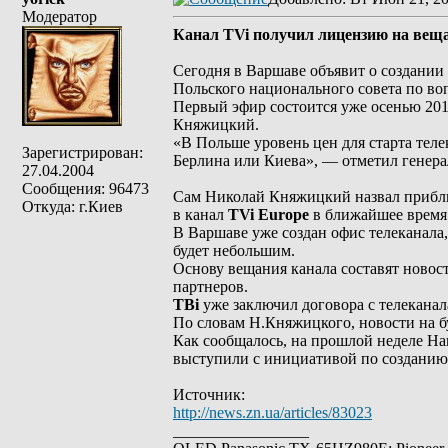
Модератор
Канал TVi получил лицензию на вещ
Сегодня в Варшаве объявит о создании
Польского национального совета по во
Первый эфир состоится уже осенью 20
Княжицкий.
«В Польше уровень цен для старта теле
Зарегистрирован:
Берлина или Киева», — отметил генера
27.04.2004
Сообщения: 96473
Сам Николай Княжицкий назвал приблизи
Откуда: г.Киев
в канал
TVi Europe
в ближайшее время 
В Варшаве уже создан офис телеканала
будет небольшим.
Основу вещания канала составят новос
партнеров.
ТВі
уже заключил договора с телекана
По словам Н.Княжицкого, новости на бу
Как сообщалось, на прошлой неделе Н
выступили с инициативой по созданию 
Источник:
http://news.zn.ua/articles/83023
_________________