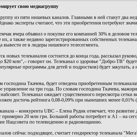
рмирует свою медиагруппу
уппу из пяти нишевых каналов. Главными в ней станут два нед
Однако эксперты считают, что эти приобретения потребуют значи
чак вчера объявил о покупке его компанией 30% в деловом тел
 их, а также недавно зарегистрированных собственных телекана
а вывести ее в лидеры нишевого телесегмента.
к новых телеканалов состоится до конца года, рассказал руко
о $20 млн",– говорит он. Телеканал о здоровье "Добро-ТВ" буде
пулярные программы для детей и подростков) будет закупать, а н
ам господина Ткачева, будет отведена приобретенным телеканал
 управление на три года. По словам господина Ткачева, мажори
в набсовет. Телеканал ожидает существенного пересмотра сетки 
 должен достичь рейтинга 0,08-0,09% при нынешних менее 0,01% 
канала – конкурента UBC – Елена Рудик отмечает, что развитие 
ят примерно 20 млн грн. Большой работы потребует и A1 – на се
ние Нацсовета по телевидению и радиовещанию.
алов сейчас подходящее, считает гендиректор телеканала "Мега