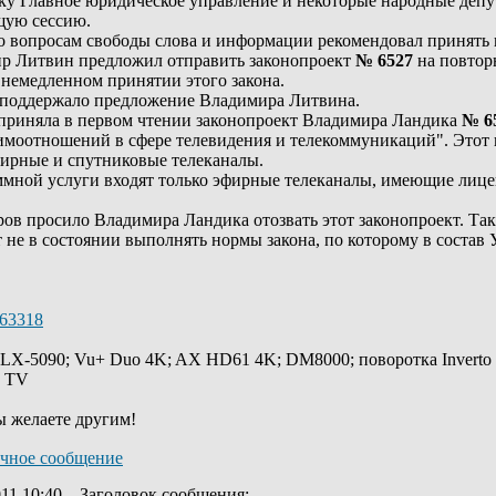
ку Главное юридическое управление и некоторые народные депут
щую сессию.
 вопросам свободы слова и информации рекомендовал принять
р Литвин предложил отправить законопроект
№ 6527
на повтор
немедленном принятии этого закона.
о поддержало предложение Владимира Литвина.
 приняла в первом чтении законопроект Владимира Ландика
№ 6
имоотношений в сфере телевидения и телекоммуникаций". Этот 
фирные и спутниковые телеканалы.
мной услуги входят только эфирные телеканалы, имеющие лице
ров просило Владимира Ландика отозвать этот законопроект. Т
т не в состоянии выполнять нормы закона, по которому в соста
/63318
 LX-5090; Vu+ Duo 4K; AX HD61 4K; DM8000; поворотка Inverto
y TV
ы желаете другим!
11 10:40
Заголовок сообщения
: