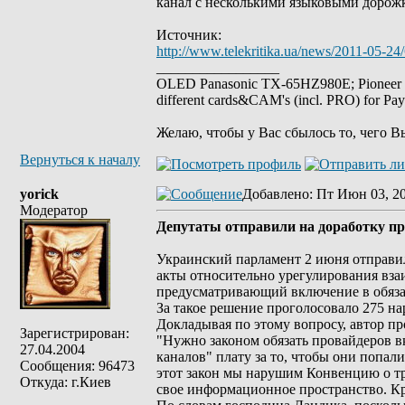
канал с несколькими языковыми дорожк
Источник:
http://www.telekritika.ua/news/2011-05-24
_________________
OLED Panasonic TX-65HZ980E; Pioneer
different cards&CAM's (incl. PRO) for Pa
Желаю, чтобы у Вас сбылось то, чего В
Вернуться к началу
yorick
Добавлено
: Пт Июн 03, 20
Модератор
Депутаты отправили на доработку п
Украинский парламент 2 июня отправи
акты относительно урегулирования вз
предусматривающий включение в обяза
За такое решение проголосовало 275 на
Докладывая по этому вопросу, автор пр
Зарегистрирован:
"Нужно законом обязать провайдеров в
27.04.2004
каналов" плату за то, чтобы они попа
Сообщения: 96473
этот закон мы нарушим Конвенцию о тра
Откуда: г.Киев
свое информационное пространство. Кро