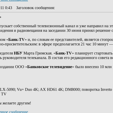
11 0:43
Заголовок сообщения
:
»
апускает собственный телевизионный канал и уже направил на эт
видения и радиовещания на заседании 30 июня принял решение 
пом «
Банк-TV
» и, по словам ее представителей, является стоп
-просветительским: в эфире предполагается 21 час 10 минут — 
седателя
НБУ
Марта Гримская. «
Банк-TV
» планирует стартовать
ь руководителя телеканала. В состав его редакционного совета
создании ООО «
Банковское телевидение
» было внесено 10 млн 
 LX-5090; Vu+ Duo 4K; AX HD61 4K; DM8000; поворотка Inverto
y TV
ы желаете другим!