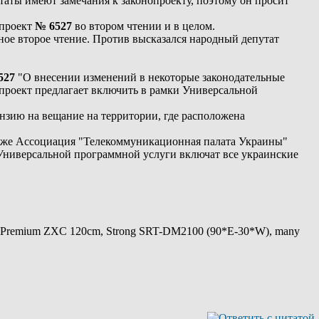
аты имеют замечания к законопроекту, поэтому он просит
 проект
№ 6527
во втором чтении и в целом.
ное второе чтение. Против высказался народный депутат
527
"О внесении изменений в некоторые законодательные
проект предлагает включить в рамки Универсальной
нзию на вещание на территории, где расположена
акже Ассоциация "Телекоммуникационная палата Украины"
в Универсальной программной услуги включат все украинские
 Premium ZXC 120cm, Strong SRT-DM2100 (90*E-30*W), many