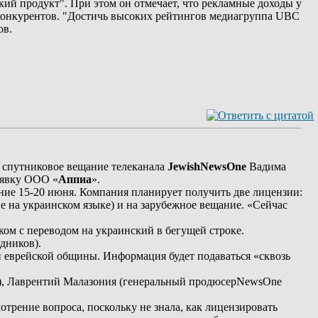
кий продукт". При этом он отмечает, что рекламные доходы у
 конкурентов. "Достичь высоких рейтингов медиагруппа UBC
ов.
а спутниковое вещание телеканала
JewishNewsOne
Вадима
аявку ООО «
Аппиа
».
ние 15-20 июня. Компания планирует получить две лицензии:
 на украинском языке) и на зарубежное вещание. «Сейчас
ком с переводом на украинский в бегущей строке.
удников).
и еврейской общины. Информация будет подаваться «сквозь
), Лаврентий Малазония (генеральный продюсерNewsOne
отрение вопроса, поскольку не знала, как лицензировать