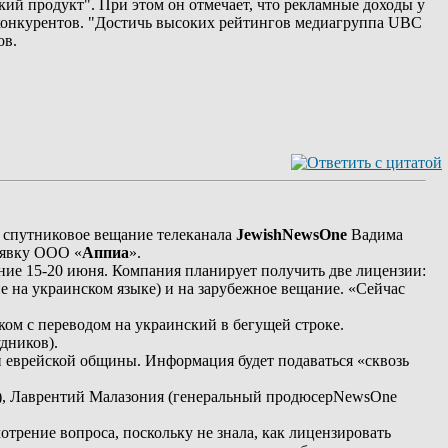
кий продукт". При этом он отмечает, что рекламные доходы у
 конкурентов. "Достичь высоких рейтингов медиагруппа UBC
ов.
а спутниковое вещание телеканала
JewishNewsOne
Вадима
аявку ООО «
Аппиа
».
ние 15-20 июня. Компания планирует получить две лицензии:
 на украинском языке) и на зарубежное вещание. «Сейчас
ком с переводом на украинский в бегущей строке.
удников).
и еврейской общины. Информация будет подаваться «сквозь
), Лаврентий Малазония (генеральный продюсерNewsOne
отрение вопроса, поскольку не знала, как лицензировать