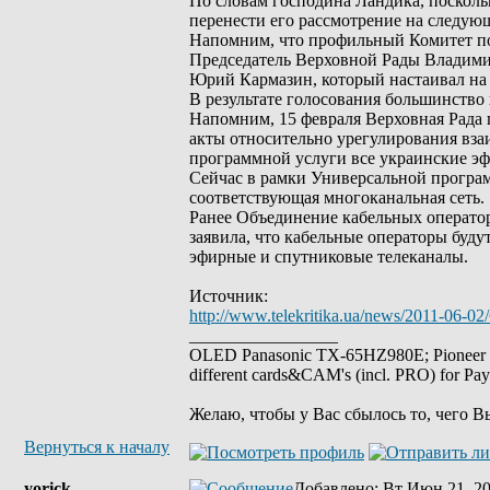
По словам господина Ландика, посколь
перенести его рассмотрение на следую
Напомним, что профильный Комитет по
Председатель Верховной Рады Владими
Юрий Кармазин, который настаивал на 
В результате голосования большинств
Напомним, 15 февраля Верховная Рада
акты относительно урегулирования вза
программной услуги все украинские э
Сейчас в рамки Универсальной програм
соответствующая многоканальная сеть.
Ранее Объединение кабельных операто
заявила, что кабельные операторы буду
эфирные и спутниковые телеканалы.
Источник:
http://www.telekritika.ua/news/2011-06-02
_________________
OLED Panasonic TX-65HZ980E; Pioneer
different cards&CAM's (incl. PRO) for Pa
Желаю, чтобы у Вас сбылось то, чего В
Вернуться к началу
yorick
Добавлено
: Вт Июн 21, 20