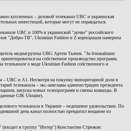
авно купленных – деловой телеканал UBC и украинская
тельных инвестиций, которые могут не оправдаться.
еканале UBC и 100% в украинской "дочке" российского
лов "Добро-ТВ", Ukrainian Fashion и Z корпорация намерена
водитель медиагруппы UBG Артем Ткачев. "За ближайшие
т ориентироваться на собственное производство программ,
а телеканале о моде Ukrainian Fashion собственного и
ам – UBC и А1. Несмотря на покупку миноритарной доли в
тарий телеканала – экс-замглавы администрации президента
вещания, запуска новых телепрограмм и смены команды. В
(данные GfK Ukraine).
делового телеканала в Украине – недешевое удовольствие. По
годняшний день канал полностью прекратил вещание из
" (входит в группу "Интер") Константин Стрюков: