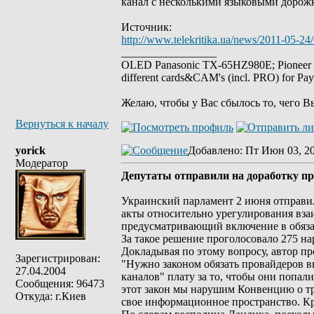
канал с несколькими языковыми дорожк
Источник:
http://www.telekritika.ua/news/2011-05-24
_________________
OLED Panasonic TX-65HZ980E; Pioneer
different cards&CAM's (incl. PRO) for Pa
Желаю, чтобы у Вас сбылось то, чего В
Вернуться к началу
yorick
Добавлено
: Пт Июн 03, 20
Модератор
Депутаты отправили на доработку п
Украинский парламент 2 июня отправи
акты относительно урегулирования вз
предусматривающий включение в обяза
За такое решение проголосовало 275 на
Докладывая по этому вопросу, автор пр
Зарегистрирован:
"Нужно законом обязать провайдеров в
27.04.2004
каналов" плату за то, чтобы они попа
Сообщения: 96473
этот закон мы нарушим Конвенцию о тра
Откуда: г.Киев
свое информационное пространство. Кро