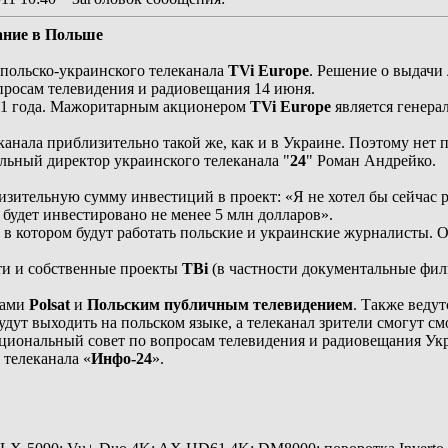
ание в Польше
 польско-украинского телеканала
TVi Europe
. Решение о выдачи
просам телевидения и радиовещания 14 июня.
11 года. Мажоритарным акционером
TVi Europe
является генера
канала приблизительно такой же, как и в Украине. Поэтому нет
льный директор украинского телеканала "
24
" Роман Андрейко.
тельную сумму инвестиций в проект: «Я не хотел бы сейчас рас
будет инвестировано не менее 5 млн долларов».
, в котором будут работать польские и украинские журналисты.
ти и собственные проекты
ТВі
(в частности документальные фил
лами
Polsat
и
Польским публичным телевидением
. Также веду
дут выходить на польском языке, а телеканал зрители смогут смо
ациональный совет по вопросам телевидения и радиовещания Ук
телеканала «
Инфо-24
».