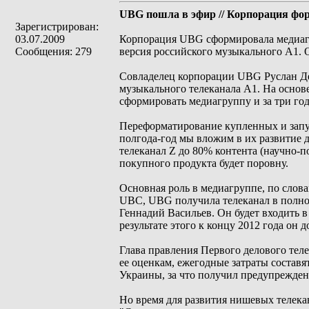
UBG пошла в эфир // Корпорация фо
Зарегистрирован:
03.07.2009
Корпорация UBG сформировала медиагр
Сообщения: 279
версия российского музыкального А1. 
Совладелец корпорации UBG Руслан Дем
музыкального телеканала А1. На основе
сформировать медиагруппу и за три год
Переформатирование купленных и запус
полгода-год мы вложим в их развитие д
телеканал Z до 80% контента (научно-по
покупного продукта будет поровну.
Основная роль в медиагруппе, по слов
UBC, UBG получила телеканал в полное
Геннадий Васильев. Он будет входить 
результате этого к концу 2012 года он
Глава правления Первого делового теле
ее оценкам, ежегодные затраты состав
Украины, за что получил предупрежде
Но время для развития нишевых телекан