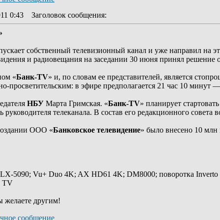
11 0:43
Заголовок сообщения
:
»
апускает собственный телевизионный канал и уже направил на эт
видения и радиовещания на заседании 30 июня принял решение 
пом «
Банк-TV
» и, по словам ее представителей, является стоп
-просветительским: в эфире предполагается 21 час 10 минут — 
седателя
НБУ
Марта Гримская. «
Банк-TV
» планирует стартовать
ь руководителя телеканала. В состав его редакционного совета
создании ООО «
Банковское телевидение
» было внесено 10 млн 
 LX-5090; Vu+ Duo 4K; AX HD61 4K; DM8000; поворотка Inverto
y TV
ы желаете другим!