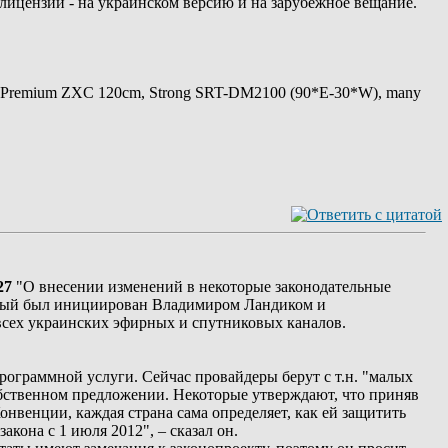
лицензии - на украинском версию и на зарубежное вещание.
 Premium ZXC 120cm, Strong SRT-DM2100 (90*E-30*W), many
27
"О внесении изменений в некоторые законодательные
орый был инициирован Владимиром Ландиком и
сех украинских эфирных и спутниковых каналов.
ограммной услуги. Сейчас провайдеры берут с т.н. "малых
собственном предложении. Некоторые утверждают, что приняв
нвенции, каждая страна сама определяет, как ей защитить
кона с 1 июля 2012", – сказал он.