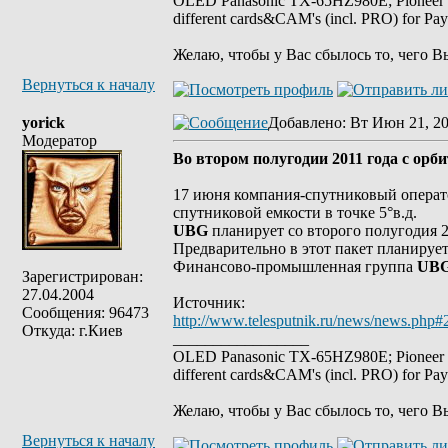
OLED Panasonic TX-65HZ980E; Pioneer
different cards&CAM's (incl. PRO) for Pa
Желаю, чтобы у Вас сбылось то, чего В
Вернуться к началу
yorick
Добавлено
: Вт Июн 21, 20
Модератор
Во втором полугодии 2011 года с орб
17 июня компания-спутниковый опера
спутниковой емкости в точке 5°в.д.
UBG
планирует со второго полугодия 2
Предварительно в этот пакет планируе
Финансово-промышленная группа
UB
Зарегистрирован:
27.04.2004
Источник:
Сообщения: 96473
http://www.telesputnik.ru/news/news.php#
Откуда: г.Киев
_________________
OLED Panasonic TX-65HZ980E; Pioneer
different cards&CAM's (incl. PRO) for Pa
Желаю, чтобы у Вас сбылось то, чего В
Вернуться к началу