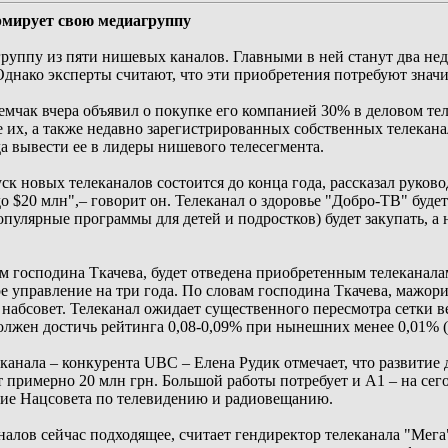
рмирует свою медиагруппу
уппу из пяти нишевых каналов. Главными в ней станут два нед
Однако эксперты считают, что эти приобретения потребуют значи
чак вчера объявил о покупке его компанией 30% в деловом тел
 их, а также недавно зарегистрированных собственных телекана
а вывести ее в лидеры нишевого телесегмента.
к новых телеканалов состоится до конца года, рассказал руко
о $20 млн",– говорит он. Телеканал о здоровье "Добро-ТВ" буде
пулярные программы для детей и подростков) будет закупать, а н
ам господина Ткачева, будет отведена приобретенным телеканал
 управление на три года. По словам господина Ткачева, мажори
в набсовет. Телеканал ожидает существенного пересмотра сетки 
 должен достичь рейтинга 0,08-0,09% при нынешних менее 0,01% 
канала – конкурента UBC – Елена Рудик отмечает, что развитие 
ят примерно 20 млн грн. Большой работы потребует и A1 – на се
ние Нацсовета по телевидению и радиовещанию.
алов сейчас подходящее, считает гендиректор телеканала "Мега