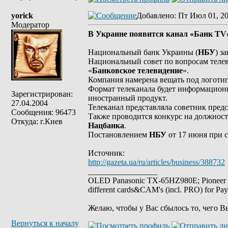
yorick
Добавлено
: Пт Июл 01, 20
Модератор
В Украине появится канал «Банк TV
Национальный банк Украины (
НБУ
) з
Национальный совет по вопросам теле
«
Банковское телевидение
».
Компания намерена вещать под логоти
Формат телеканала будет информационно
Зарегистрирован:
иностранный продукт.
27.04.2004
Телеканал представляла советник пред
Сообщения: 96473
Также проводится конкурс на должност
Откуда: г.Киев
Нацбанка
.
Постановлением
НБУ
от 17 июня при 
Источник:
http://gazeta.ua/ru/articles/business/388732
_________________
OLED Panasonic TX-65HZ980E; Pioneer
different cards&CAM's (incl. PRO) for Pa
Желаю, чтобы у Вас сбылось то, чего В
Вернуться к началу