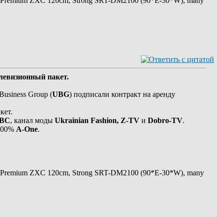
 Premium ZXC 120cm, Strong SRT-DM2100 (90*E-30*W), many
елевизионный пакет.
usiness Group (
UBG
) подписали контракт на аренду
кет.
BC
, канал моды
Ukrainian Fashion, Z-TV
и
Dobro-TV
.
 100%
A-One
.
 Premium ZXC 120cm, Strong SRT-DM2100 (90*E-30*W), many