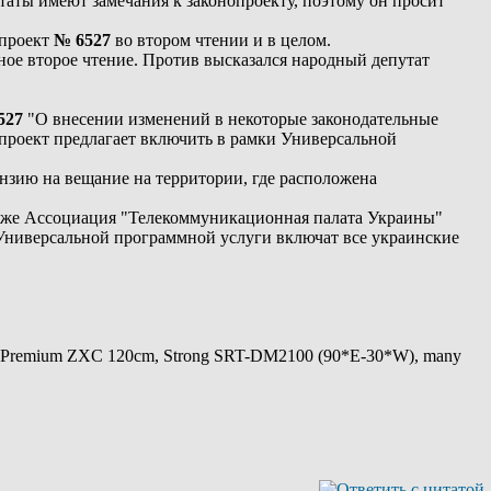
аты имеют замечания к законопроекту, поэтому он просит
 проект
№ 6527
во втором чтении и в целом.
ное второе чтение. Против высказался народный депутат
527
"О внесении изменений в некоторые законодательные
проект предлагает включить в рамки Универсальной
нзию на вещание на территории, где расположена
акже Ассоциация "Телекоммуникационная палата Украины"
в Универсальной программной услуги включат все украинские
 Premium ZXC 120cm, Strong SRT-DM2100 (90*E-30*W), many