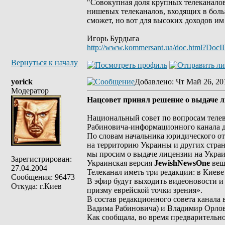
"Совокупная доля крупных телеканалов
нишевых телеканалов, входящих в боль
сможет, но вот для высоких доходов им
Игорь Бурдыга
http://www.kommersant.ua/doc.html?Doc
Вернуться к началу
yorick
Добавлено
: Чт Май 26, 20
Модератор
Нацсовет принял решение о выдаче 
Национальный совет по вопросам телев
Рабиновича-информационного канала д
По словам начальника юридического о
на территорию Украины и других стран
мы просим о выдаче лицензии на Украин
Зарегистрирован:
Украинская версия
JewishNewsOne
веща
27.04.2004
Телеканал иметь три редакции: в Киеве 
Сообщения: 96473
В эфир будут выходить видеоновости и
Откуда: г.Киев
призму еврейской точки зрения».
В состав редакционного совета канала
Вадима Рабиновича) и Владимир Орлов
Как сообщала, во время предварительн