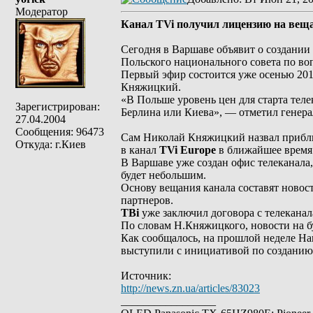
Модератор
Канал TVi получил лицензию на вещ
Сегодня в Варшаве объявит о создании
Польского национального совета по во
Первый эфир состоится уже осенью 20
Княжицкий.
«В Польше уровень цен для старта теле
Зарегистрирован:
Берлина или Киева», — отметил генера
27.04.2004
Сообщения: 96473
Сам Николай Княжицкий назвал приблизи
Откуда: г.Киев
в канал
TVi Europe
в ближайшее время 
В Варшаве уже создан офис телеканала
будет небольшим.
Основу вещания канала составят новос
партнеров.
ТВі
уже заключил договора с телекана
По словам Н.Княжицкого, новости на бу
Как сообщалось, на прошлой неделе Н
выступили с инициативой по созданию 
Источник:
http://news.zn.ua/articles/83023
_________________