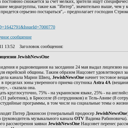
 постоянно снижается за счет мелких, зрители ищут специфичес
шие медиагруппы, такие как "Интер", значительно выше, чем у
 придется серьезно постараться",– предполагает господин Стрюк
ID=1642791&IssueId=7000770
11 13:52
Заголовок сообщения
:
лицензии JewishNewsOne
идения и радиовещания на заседании 24 мая выдал лицензию н
ля еврейской общины. Таким образом Нацсовет удовлетворил з
тдела канала Марии Швец,
JewishNewsOne
начнет тестовое веща
 в пределах зоны уверенного приема спутника
Astra 4A
(вещание
у», - сказала она.
ть круглосуточно, 75% - на украинском языке, 25% - на английс
(31 работник), в Брюсселе (8 сотрудников) и Тель-Авиве (8 сотр
 студийные программы, в том числе на социальные темы о жизн
 входят Питер Дикинсон (генеральный продюсер
JewishNewsOne
 (руководитель музыкального канала
OTV
Вадима Рабиновича).
ого рассмотрения заявки
JewishNewsOne
Нацсовет перенес рассм