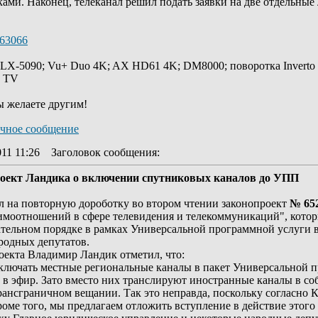
ами. Наконец, телеканал решил подать заявки на две отдельные 
/63066
 LX-5090; Vu+ Duo 4K; AX HD61 4K; DM8000; поворотка Inverto
y TV
ы желаете другим!
11 11:26
Заголовок сообщения
:
роект Ландика о включении спутниковых каналов до УПП
л на повторную дороботку во втором чтении законопроект
№ 65
аимоотношений в сфере телевидения и телекоммуникаций", кот
тельном порядке в рамках Универсальной программной услуги в
родных депутатов.
оекта Владимир Ландик отметил, что:
ключать местные региональные каналы в пакет Универсальной пр
ли в эфир. Зато вместо них транслируют иностранные каналы в 
нсграничном вещании. Так это неправда, поскольку согласно Ко
ме того, мы предлагаем отложить вступление в действие этого за