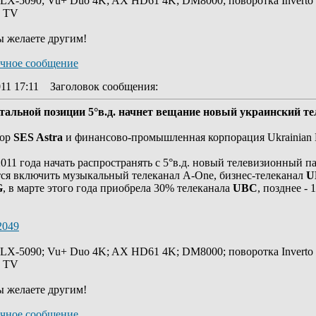
 LX-5090; Vu+ Duo 4K; AX HD61 4K; DM8000; поворотка Inverto
y TV
ы желаете другим!
11 17:11
Заголовок сообщения
:
итальной позиции 5°в.д. начнет вещание новый украинский т
тор
SES Astra
и финансово-промышленная корпорация Ukrainian B
011 года начать распространять с 5°в.д. новый телевизионный па
тся включить музыкальный телеканал A-One, бизнес-телеканал
U
G
, в марте этого года приобрела 30% телеканала
UBC
, позднее -
2049
 LX-5090; Vu+ Duo 4K; AX HD61 4K; DM8000; поворотка Inverto
y TV
ы желаете другим!