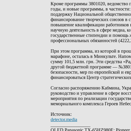
Кроме программы 3801020, ведомство 
годы, и новые программы, в частности:
поддержку Национальной общественной
финансирование творческих союзов в сф
повышение квалификации работников в 
научную деятельность в сфере медиа, 
государственные стипендии и помощь ж
профессиональных обязанностей (4222,3
При этом программа, из которой в прош
марафоне, осталась в Минкульте. Напом
сумму 101,5 млн. грн. Эти средства «
другой бюджетной программе — №3801
безопасности, мер по европейской и ев
финансироваться Центр стратегически
Согласно распоряжению Кабмина, Укра
руководство и управление в сфере восс
мероприятия по реализации государств
мемориального комплекса Героев Небес
Источник:
detector.media
_________________
OLED Panasonic TX-65HZ980E; Pioneer