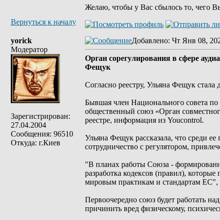
Желаю, чтобы у Вас сбылось то, чего В
Вернуться к началу
yorick
Добавлено
: Чт Янв 08, 20
Модератор
Орган сорегулирования в сфере ауди
Фещук
Согласно реестру, Ульяна Фещук стала 
Бывшая член Национального совета по 
общественный союз «Орган совместного
Зарегистрирован:
реестре, информация из Youcontrol.
27.04.2004
Сообщения: 96510
Ульяна Фещук рассказала, что среди ее
Откуда: г.Киев
сотрудничество с регулятором, привле
"В планах работы Союза - формировани
разработка кодексов (правил), которы
мировым практикам и стандартам ЕС", 
Первоочередно союз будет работать на
причинить вред физическому, психичес