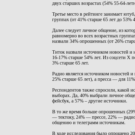
двух старших возрастах (54% 55-64-летн
Третье место в рейтинге занимает ютуб
группах (от 41% старше 65 лет до 53% 4
Далее следует личное общение, из ко
равномерно во всех возрастных группах 
назвали 34% опрошенных (от 26% старш
Титок назвали источником новостей и 
16-17% старше 54% лет. Из соцсети Х п
3% старше 65 лет.
Радио является источником новостей 
25% старше 65 лет), а пресса — для 11%
Респондентов также спросили, какой 
выборах. Да, 40% выбрали личное обще
фейсбук, а 57% – другие источники.
В то же время больше опрошенных (29
— тектоку, 24% — прессе, 22% — ради
общению и телеграмм источникам.
В ходе исследования было опрошено 20