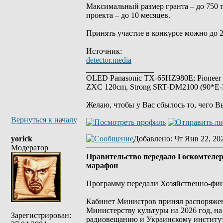
Максимальный размер гранта – до 750 
проекта – до 10 месяцев.
Принять участие в конкурсе можно до 2
Источник:
detector.media
_________________
OLED Panasonic TX-65HZ980E; Pioneer
ZXC 120cm, Strong SRT-DM2100 (90*E-30
Желаю, чтобы у Вас сбылось то, чего В
Вернуться к началу
yorick
Добавлено
: Чт Янв 22, 20
Модератор
Правительство передало Госкомтеле
марафон
Программу передали Хозяйственно-фин
Кабинет Министров принял распоряжен
Министерству культуры на 2026 год, н
Зарегистрирован:
радиовещанию и Украинскому институту