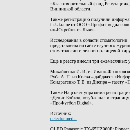
«Благотворительный фонд Репутации», 
Винницкой области.
Также регистрацию получили информац
in-Ukraine от ООО «Профит медиа сол
ин-Юкрейн» из Львова.
Исследования в области стоматологии,
представлены на сайте научного журна
стоматологии и челюстно-лицевой хир
Еще в реестр внесли три ежемесячных
Михайленко И. И. из Ивано-Франковско
Руба А. П. из Киева – дайджест «Инф
Кондратенко Т. Е. из Днепра – газету
Также Нацсовет упразднил регистрацию
«Денис Бойко», ютуб-канал и страницу
«ПроФутбол Digital».
Источник:
detector.media
_________________
OLED Panasonic TX-65HZ980E; Pioneer