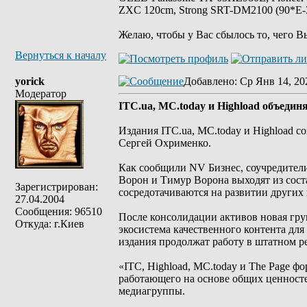
ZXC 120cm, Strong SRT-DM2100 (90*E-30
Желаю, чтобы у Вас сбылось то, чего В
Вернуться к началу
yorick
Добавлено
: Ср Янв 14, 20
Модератор
ITC.ua, MC.today и Highload объеди
Издания ITC.ua, MC.today и Highload 
Сергей Охрименко.
Как сообщили NV Бизнес, соучредители I
Ворон и Тимур Ворона выходят из сост
Зарегистрирован:
сосредотачиваются на развитии других 
27.04.2004
Сообщения: 96510
После консолидации активов новая гру
Откуда: г.Киев
экосистема качественного контента для
издания продолжат работу в штатном р
«ITC, Highload, MC.today и The Page 
работающего на основе общих ценност
медиагруппы.