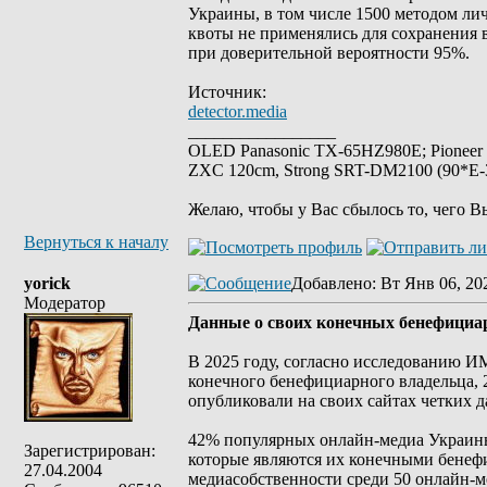
Украины, в том числе 1500 методом ли
квоты не применялись для сохранения 
при доверительной вероятности 95%.
Источник:
detector.media
_________________
OLED Panasonic TX-65HZ980E; Pioneer
ZXC 120cm, Strong SRT-DM2100 (90*E-30
Желаю, чтобы у Вас сбылось то, чего В
Вернуться к началу
yorick
Добавлено
: Вт Янв 06, 20
Модератор
Данные о своих конечных бенефициа
В 2025 году, согласно исследованию И
конечного бенефициарного владельца, 2
опубликовали на своих сайтах четких д
42% популярных онлайн-медиа Украины 
Зарегистрирован:
которые являются их конечными бенеф
27.04.2004
медиасобственности среди 50 онлайн-