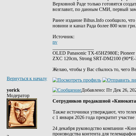
Верховной Раде только готовятся созда
возглавит, по данным СМИ, первый зам
Ранее издание Bihus.Info сообщило, чт
новини и канал Рада более 800 млн грн
Источник:
nv
_________________
OLED Panasonic TX-65HZ980E; Pioneer
ZXC 120cm, Strong SRT-DM2100 (90*E-30
Желаю, чтобы у Вас сбылось то, чего В
Вернуться к началу
yorick
Добавлено
: Пт Дек 26, 20
Модератор
Сотрудников продакшной «Кинокита»
Также источники утверждают, что теле
с 1 января 2026 года прекратит участи
24 декабря руководство компании «Ки
производства контента для телемарафон