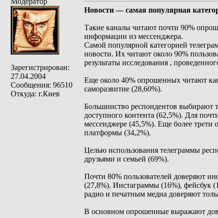
Модератор
Новости — самая популярная категор
Такие каналы читают почти 90% опрош
информации из мессенджера.
Самой популярной категорией телеграм
новости. Их читают около 90% пользова
результаты исследования , проведенног
Зарегистрирован:
27.04.2004
Еще около 40% опрошенных читают кана
Сообщения: 96510
саморазвитие (28,60%).
Откуда: г.Киев
Большинство респондентов выбирают т
доступного контента (62,5%). Для поч
мессенджере (45,5%). Еще более трети
платформы (34,2%).
Целью использования телеграммы респ
друзьями и семьей (69%).
Почти 80% пользователей доверяют инф
(27,8%). Инстаграммы (16%), фейсбук (
радио и печатным медиа доверяют толь
В основном опрошенные выражают дове