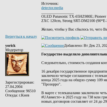
Источник:
detector.media
_________________
OLED Panasonic TX-65HZ980E; Pioneer
ZXC 120cm, Strong SRT-DM2100 (90*E-30
Желаю, чтобы у Вас сбылось то, чего В
Вернуться к началу
yorick
Добавлено
: Вт Дек 23, 20
Модератор
Государство выделило дополнительн
Следовательно, стоимость создания кон
16 декабря государственное предпри
заключило четыре соглашения с телека
конца 2025 года на общую сумму 109 м
Зарегистрирован:
"Прозорро".
27.04.2004
Сообщения: 96510
В марте с телеканалами заключили чет
Откуда: г.Киев
#UAвместе» в 2025 году на 738 млн грн
новых договоров составляет от 24 до 29