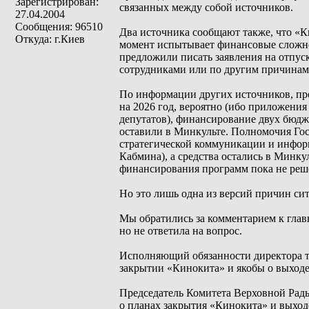
Зарегистрирован:
связанных между собой источников.
27.04.2004
Сообщения: 96510
Два источника сообщают также, что «К
Откуда: г.Киев
момент испытывает финансовые сложнос
предложили писать заявления на отпуска
сотрудниками или по другим причинам
По информации других источников, про
на 2026 год, вероятно (ибо приложения
депутатов), финансирование двух бюдж
оставили в Минкульте. Полномочия Го
стратегической коммуникации и инфор
Кабмина), а средства остались в Минк
финансирования программ пока не реш
Но это лишь одна из версий причин си
Мы обратились за комментарием к гла
но не ответила на вопрос.
Исполняющий обязанности директора те
закрытии «Кинокита» и якобы о выходе
Председатель Комитета Верховной Рад
о планах закрытия «Кинокита» и выход