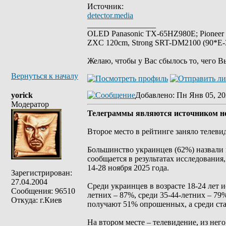
Источник:
detector.media
_________________
OLED Panasonic TX-65HZ980E; Pioneer
ZXC 120cm, Strong SRT-DM2100 (90*E-30
Желаю, чтобы у Вас сбылось то, чего В
Вернуться к началу
yorick
Добавлено
: Пн Янв 05, 20
Модератор
Телеграммы являются источником но
Второе место в рейтинге заняло телеви
Большинство украинцев (62%) назвали 
сообщается в результатах исследования
14-28 ноября 2025 года.
Зарегистрирован:
27.04.2004
Среди украинцев в возрасте 18-24 лет 
Сообщения: 96510
летних – 87%, среди 35-44-летних – 79
Откуда: г.Киев
получают 51% опрошенных, а среди стар
На втором месте – телевидение, из не