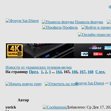
Ф
Правила форума
Профиль
Новости от украинских телеком-медиа
На страницу
Пред.
1
,
2
,
3
...
164
,
165
,
166
,
167
,
168
След.
Форум Sat-Digest
->
Автор
yorick
Добавлено
: Ср Дек 17, 20