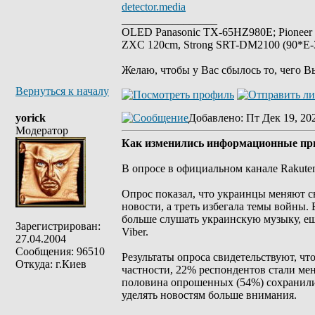
detector.media
_________________
OLED Panasonic TX-65HZ980E; Pioneer
ZXC 120cm, Strong SRT-DM2100 (90*E-30
Желаю, чтобы у Вас сбылось то, чего В
Вернуться к началу
yorick
Добавлено
: Пт Дек 19, 20
Модератор
Как изменились информационные прив
В опросе в официальном канале Rakuten
Опрос показал, что украинцы меняют 
новости, а треть избегала темы войны.
больше слушать украинскую музыку, е
Зарегистрирован:
Viber.
27.04.2004
Сообщения: 96510
Результаты опроса свидетельствуют, ч
Откуда: г.Киев
частности, 22% респондентов стали мен
половина опрошенных (54%) сохранили 
уделять новостям больше внимания.