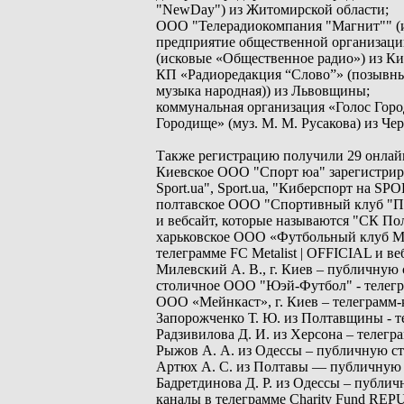
"NewDay") из Житомирской области;
ООО "Телерадиокомпания "Магнит"" (и
предприятие общественной организаци
(исковые «Общественное радио») из Ки
КП «Радиоредакция “Слово”» (позывные
музыка народная)) из Львовщины;
коммунальная организация «Голос Горо
Городище» (муз. М. М. Русакова) из Чер
Также регистрацию получили 29 онлай
Киевское ООО "Спорт юа" зарегистрир
Sport.ua", Sport.ua, "Киберспорт на SP
полтавское ООО "Спортивный клуб "Пол
и вебсайт, которые называются "СК Пол
харьковское ООО «Футбольный клуб Мет
телеграмме FC Metalist | OFFICIAL и
Милевский А. В., г. Киев – публичную
столичное ООО "Юэй-Футбол" - телегра
ООО «Мейнкаст», г. Киев – телеграмм-к
Запорожченко Т. Ю. из Полтавщины - т
Радзивилова Д. И. из Херсона – телегр
Рыжов А. А. из Одессы – публичную с
Артюх А. С. из Полтавы — публичную 
Бадретдинова Д. Р. из Одессы – публичн
каналы в телеграмме Charity Fund RE