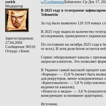
yorick
Добавлено
: Ср Дек 17, 20
Модератор
В 2025 году в телеграмме зафиксиро
Telemetrio
За год было выявлено 120 319 новых сл
В 2025 году выросло количество телегр
исследования, проведенного украинским
Зарегистрирован:
27.04.2004
По состоянию на октябрь 2025 года в б
Сообщения: 96510
от всех). И хотя доля ботов остается н
Откуда: г.Киев
Сервис обнаруживает каналы с призна
запросам клиентов. Это позволяет фор
В Украине самый высокий процент кана
«Карьера» — 15,8 % (может быть вызва
для рекрутеров, менее осведомленных 
«Криптовалюта» — 5,8 % (обусловлено
видимости каналов);
«Новости и медиа» — 3,6 % (показател
конкуренции за внимание аудитории).
Источник: