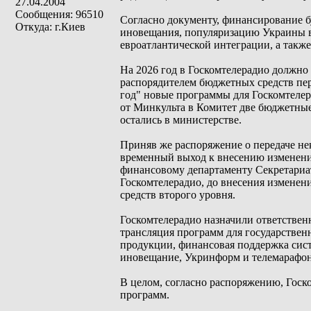
27.04.2004
Сообщения: 96510
Согласно документу, финансирование б
Откуда: г.Киев
иновещания, популяризацию Украины в
евроатлантической интеграции, а такж
На 2026 год в Госкомтелерадио должно
распорядителем бюджетных средств пер
год" новые программы для Госкомтелер
от Минкульта в Комитет две бюджетные
остались в министерстве.
Приняв же распоряжение о передаче не
временный выход к внесению изменений
финансовому департаменту Секретариат
Госкомтелерадио, до внесения изменени
средств второго уровня.
Госкомтелерадио назначили ответстве
трансляция программ для государстве
продукции, финансовая поддержка сис
иновещание, Укринформ и телемарафон.
В целом, согласно распоряжению, Гос
программ.