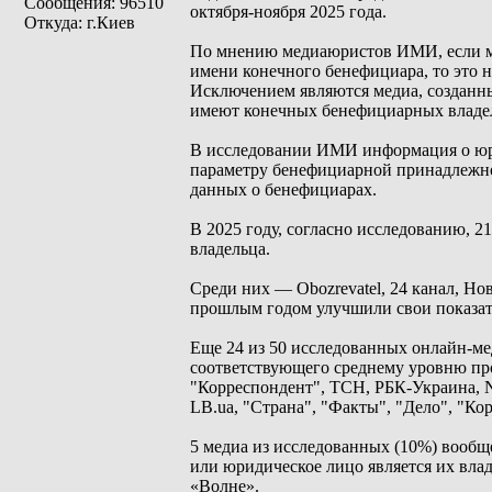
Сообщения: 96510
октября-ноября 2025 года.
Откуда: г.Киев
По мнению медиаюристов ИМИ, если ме
имени конечного бенефициара, то это 
Исключением являются медиа, созданны
имеют конечных бенефициарных владе
В исследовании ИМИ информация о юри
параметру бенефициарной принадлежно
данных о бенефициарах.
В 2025 году, согласно исследованию, 2
владельца.
Среди них — Obozrevatel, 24 канал, Но
прошлым годом улучшили свои показат
Еще 24 из 50 исследованных онлайн-мед
соответствующего среднему уровню пр
"Корреспондент", ТСН, РБК-Украина, NV
LB.ua, "Страна", "Факты", "Дело", "Кор
5 медиа из исследованных (10%) вообще
или юридическое лицо является их влад
«Волне».