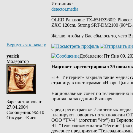
Источник:
detector.media
_________________
OLED Panasonic TX-65HZ980E; Pioneer
ZXC 120cm, Strong SRT-DM2100 (90*E-30
Желаю, чтобы у Вас сбылось то, чего В
Вернуться к началу
yorick
Добавлено
: Пт Янв 09, 20
Модератор
Нацсовет зарегистрировал 39 новых 
«1+1 Интернет» закрыла такие медиа: с
страницу в инстаграмме «Игорь Цыгани
Национальный совет по телевидению и
принял на заседании 8 января.
Зарегистрирован:
27.04.2004
Среди регистрантов 7 линейных медиа -
Сообщения: 96510
планируют говорить по технологии ОТ
Откуда: г.Киев
ООО "TV-4" (логотип "4tv") из Тернопо
ЧП "Телерадиокомпания "Регион" (лого
дочернее предприятие "Телерадиокомп