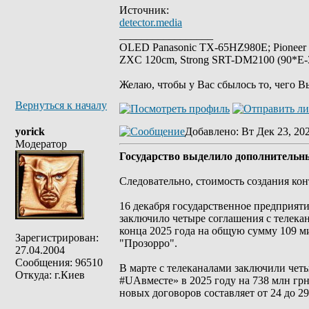
Источник:
detector.media
_________________
OLED Panasonic TX-65HZ980E; Pioneer
ZXC 120cm, Strong SRT-DM2100 (90*E-30
Желаю, чтобы у Вас сбылось то, чего В
Вернуться к началу
yorick
Добавлено
: Вт Дек 23, 20
Модератор
Государство выделило дополнительн
Следовательно, стоимость создания кон
16 декабря государственное предпри
заключило четыре соглашения с телека
конца 2025 года на общую сумму 109 м
Зарегистрирован:
"Прозорро".
27.04.2004
Сообщения: 96510
В марте с телеканалами заключили чет
Откуда: г.Киев
#UAвместе» в 2025 году на 738 млн грн
новых договоров составляет от 24 до 29