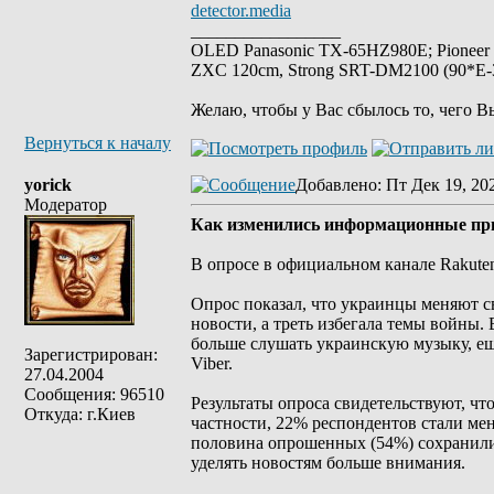
detector.media
_________________
OLED Panasonic TX-65HZ980E; Pioneer
ZXC 120cm, Strong SRT-DM2100 (90*E-30
Желаю, чтобы у Вас сбылось то, чего В
Вернуться к началу
yorick
Добавлено
: Пт Дек 19, 20
Модератор
Как изменились информационные прив
В опросе в официальном канале Rakuten
Опрос показал, что украинцы меняют 
новости, а треть избегала темы войны.
больше слушать украинскую музыку, е
Зарегистрирован:
Viber.
27.04.2004
Сообщения: 96510
Результаты опроса свидетельствуют, ч
Откуда: г.Киев
частности, 22% респондентов стали мен
половина опрошенных (54%) сохранили 
уделять новостям больше внимания.