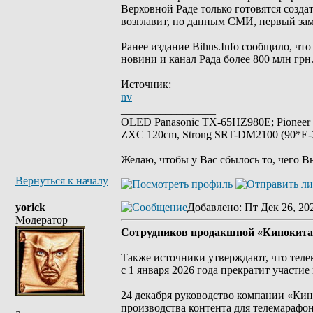
Верховной Раде только готовятся созда
возглавит, по данным СМИ, первый зам
Ранее издание Bihus.Info сообщило, чт
новини и канал Рада более 800 млн грн
Источник:
nv
_________________
OLED Panasonic TX-65HZ980E; Pioneer
ZXC 120cm, Strong SRT-DM2100 (90*E-30
Желаю, чтобы у Вас сбылось то, чего В
Вернуться к началу
yorick
Добавлено
: Пт Дек 26, 20
Модератор
Сотрудников продакшной «Кинокита»
Также источники утверждают, что теле
с 1 января 2026 года прекратит участи
24 декабря руководство компании «Ки
производства контента для телемарафон