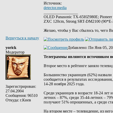
Источник:
detector.media
_________________
OLED Panasonic TX-65HZ980E; Pioneer
ZXC 120cm, Strong SRT-DM2100 (90*E-30
Желаю, чтобы у Вас сбылось то, чего В
Вернуться к началу
yorick
Добавлено
: Пн Янв 05, 20
Модератор
Телеграммы являются источником но
Второе место в рейтинге заняло телеви
Большинство украинцев (62%) назвали 
сообщается в результатах исследования
14-28 ноября 2025 года.
Зарегистрирован:
27.04.2004
Среди украинцев в возрасте 18-24 лет 
Сообщения: 96510
летних – 87%, среди 35-44-летних – 79
Откуда: г.Киев
получают 51% опрошенных, а среди стар
На втором месте – телевидение, из не