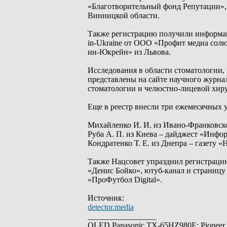
«Благотворительный фонд Репутации», 
Винницкой области.
Также регистрацию получили информац
in-Ukraine от ООО «Профит медиа сол
ин-Юкрейн» из Львова.
Исследования в области стоматологии,
представлены на сайте научного журна
стоматологии и челюстно-лицевой хир
Еще в реестр внесли три ежемесячных
Михайленко И. И. из Ивано-Франковско
Руба А. П. из Киева – дайджест «Инф
Кондратенко Т. Е. из Днепра – газету
Также Нацсовет упразднил регистрацию
«Денис Бойко», ютуб-канал и страницу
«ПроФутбол Digital».
Источник:
detector.media
_________________
OLED Panasonic TX-65HZ980E; Pioneer