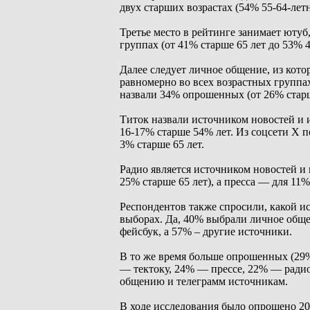
двух старших возрастах (54% 55-64-летн
Третье место в рейтинге занимает ютуб
группах (от 41% старше 65 лет до 53% 4
Далее следует личное общение, из ко
равномерно во всех возрастных группах 
назвали 34% опрошенных (от 26% старш
Титок назвали источником новостей и 
16-17% старше 54% лет. Из соцсети Х п
3% старше 65 лет.
Радио является источником новостей 
25% старше 65 лет), а пресса — для 11%
Респондентов также спросили, какой 
выборах. Да, 40% выбрали личное обще
фейсбук, а 57% – другие источники.
В то же время больше опрошенных (29
— тектоку, 24% — прессе, 22% — ради
общению и телеграмм источникам.
В ходе исследования было опрошено 20