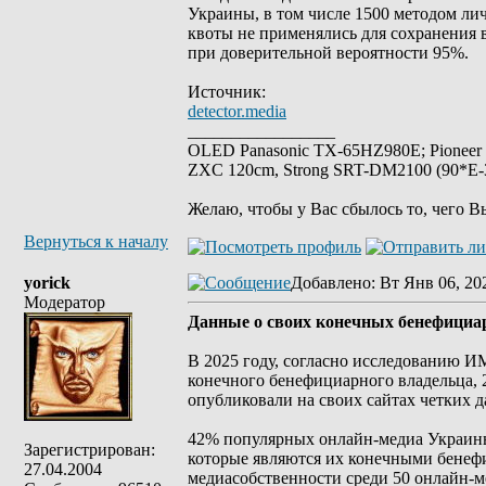
Украины, в том числе 1500 методом ли
квоты не применялись для сохранения 
при доверительной вероятности 95%.
Источник:
detector.media
_________________
OLED Panasonic TX-65HZ980E; Pioneer
ZXC 120cm, Strong SRT-DM2100 (90*E-30
Желаю, чтобы у Вас сбылось то, чего В
Вернуться к началу
yorick
Добавлено
: Вт Янв 06, 20
Модератор
Данные о своих конечных бенефициа
В 2025 году, согласно исследованию И
конечного бенефициарного владельца, 2
опубликовали на своих сайтах четких д
42% популярных онлайн-медиа Украины 
Зарегистрирован:
которые являются их конечными бенеф
27.04.2004
медиасобственности среди 50 онлайн-