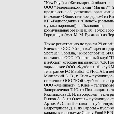
"NewDay") из Житомирской области;
ООО "Телерадиокомпания "Магнит"" (и
предприятие общественной организаци
(исковые «Общественное радио») из Ки
КП «Радиоредакция “Слово”» (позывные
музыка народная)) из Львовщины;
коммунальная организация «Голос Горо
Городище» (муз. М. М. Русакова) из Чер
Также регистрацию получили 29 онлай
Киевское ООО "Спорт юа" зарегистрир
Sport.ua", Sport.ua, "Киберспорт на SP
полтавское ООО "Спортивный клуб "Пол
и вебсайт, которые называются "СК Пол
харьковское ООО «Футбольный клуб Мет
телеграмме FC Metalist | OFFICIAL и
Милевский А. В., г. Киев – публичную
столичное ООО "Юэй-Футбол" - телегра
ООО «Мейнкаст», г. Киев – телеграмм-к
Запорожченко Т. Ю. из Полтавщины - т
Радзивилова Д. И. из Херсона – телегр
Рыжов А. А. из Одессы – публичную с
Артюх А. С. из Полтавы — публичную 
Бадретдинова Д. Р. из Одессы – публичн
каналы в телеграмме Charity Fund RE