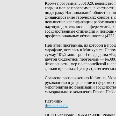
Кроме программы 3801020, ведомство 
годы, и новые программы, в частности:
поддержку Национальной общественной
финансирование творческих союзов в сф
повышение квалификации работников в 
научную деятельность в сфере медиа, 
государственные стипендии и помощь ж
профессиональных обязанностей (4222,3
При этом программа, из которой в прош
марафоне, осталась в Минкульте. Напом
сумму 101,5 млн. грн. Эти средства «
другой бюджетной программе — №3801
безопасности, мер по европейской и ев
финансироваться Центр стратегически
Согласно распоряжению Кабмина, Укра
руководство и управление в сфере восс
мероприятия по реализации государств
мемориального комплекса Героев Небес
Источник:
detector.media
_________________
OLED Panasonic TX-65HZ980E; Pioneer