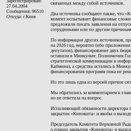
Зарегистрирован:
связанных между собой источников.
27.04.2004
Сообщения: 96510
Два источника сообщают также, что «К
Откуда: г.Киев
момент испытывает финансовые сложнос
предложили писать заявления на отпуска
сотрудниками или по другим причинам
По информации других источников, про
на 2026 год, вероятно (ибо приложения
депутатов), финансирование двух бюдж
оставили в Минкульте. Полномочия Го
стратегической коммуникации и инфор
Кабмина), а средства остались в Минк
финансирования программ пока не реш
Но это лишь одна из версий причин си
Мы обратились за комментарием к гла
но не ответила на вопрос.
Исполняющий обязанности директора те
закрытии «Кинокита» и якобы о выходе
Председатель Комитета Верховной Рад
о планах закрытия «Кинокита» и выход