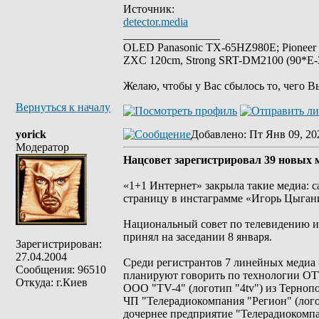
Источник:
detector.media
_________________
OLED Panasonic TX-65HZ980E; Pioneer
ZXC 120cm, Strong SRT-DM2100 (90*E-30
Желаю, чтобы у Вас сбылось то, чего В
Вернуться к началу
yorick
Добавлено
: Пт Янв 09, 20
Модератор
Нацсовет зарегистрировал 39 новых 
«1+1 Интернет» закрыла такие медиа: с
страницу в инстаграмме «Игорь Цыгани
Национальный совет по телевидению и
принял на заседании 8 января.
Зарегистрирован:
27.04.2004
Среди регистрантов 7 линейных медиа -
Сообщения: 96510
планируют говорить по технологии ОТ
Откуда: г.Киев
ООО "TV-4" (логотип "4tv") из Тернопо
ЧП "Телерадиокомпания "Регион" (лого
дочернее предприятие "Телерадиокомп