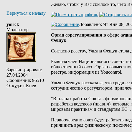
Желаю, чтобы у Вас сбылось то, чего В
Вернуться к началу
yorick
Добавлено
: Чт Янв 08, 20
Модератор
Орган сорегулирования в сфере ауди
Фещук
Согласно реестру, Ульяна Фещук стала 
Бывшая член Национального совета по 
общественный союз «Орган совместного
Зарегистрирован:
реестре, информация из Youcontrol.
27.04.2004
Сообщения: 96510
Ульяна Фещук рассказала, что среди ее
Откуда: г.Киев
сотрудничество с регулятором, привле
"В планах работы Союза - формировани
разработка кодексов (правил), которы
мировым практикам и стандартам ЕС", 
Первоочередно союз будет работать на
причинить вред физическому, психичес