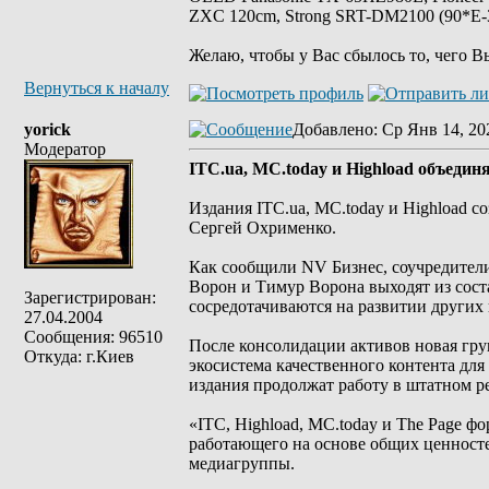
ZXC 120cm, Strong SRT-DM2100 (90*E-30
Желаю, чтобы у Вас сбылось то, чего В
Вернуться к началу
yorick
Добавлено
: Ср Янв 14, 20
Модератор
ITC.ua, MC.today и Highload объеди
Издания ITC.ua, MC.today и Highload 
Сергей Охрименко.
Как сообщили NV Бизнес, соучредители I
Ворон и Тимур Ворона выходят из сост
Зарегистрирован:
сосредотачиваются на развитии других 
27.04.2004
Сообщения: 96510
После консолидации активов новая гру
Откуда: г.Киев
экосистема качественного контента для
издания продолжат работу в штатном р
«ITC, Highload, MC.today и The Page 
работающего на основе общих ценност
медиагруппы.