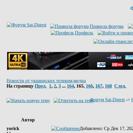
Ф
Правила форума
Профиль
Новости от украинских телеком-медиа
На страницу
Пред.
1
,
2
,
3
...
164
,
165
,
166
,
167
,
168
След.
Форум Sat-Digest
->
Автор
yorick
Добавлено
: Ср Дек 17, 20