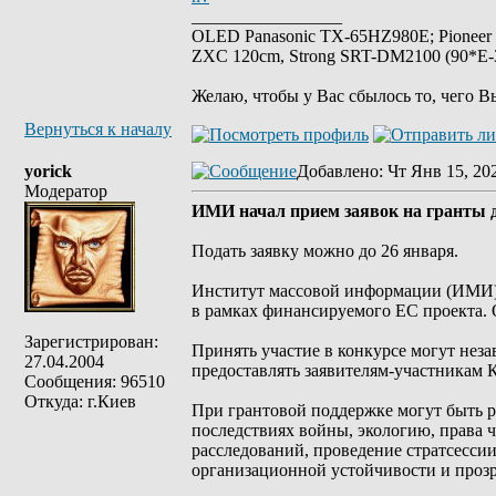
_________________
OLED Panasonic TX-65HZ980E; Pioneer
ZXC 120cm, Strong SRT-DM2100 (90*E-30
Желаю, чтобы у Вас сбылось то, чего В
Вернуться к началу
yorick
Добавлено
: Чт Янв 15, 20
Модератор
ИМИ начал прием заявок на гранты 
Подать заявку можно до 26 января.
Институт массовой информации (ИМИ) 
в рамках финансируемого ЕС проекта. 
Зарегистрирован:
Принять участие в конкурсе могут нез
27.04.2004
предоставлять заявителям-участникам 
Сообщения: 96510
Откуда: г.Киев
При грантовой поддержке могут быть ре
последствиях войны, экологию, права 
расследований, проведение стратсессии
организационной устойчивости и прозра