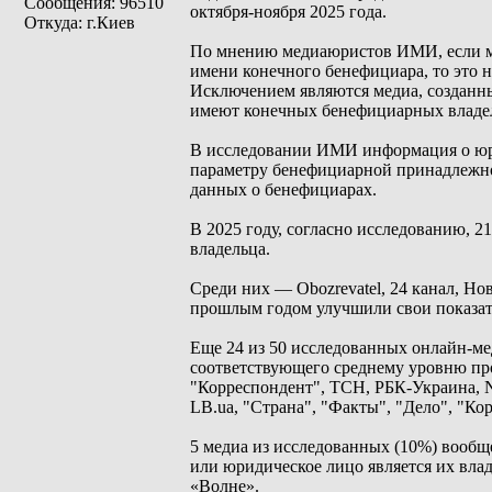
Сообщения: 96510
октября-ноября 2025 года.
Откуда: г.Киев
По мнению медиаюристов ИМИ, если ме
имени конечного бенефициара, то это 
Исключением являются медиа, созданны
имеют конечных бенефициарных владе
В исследовании ИМИ информация о юри
параметру бенефициарной принадлежно
данных о бенефициарах.
В 2025 году, согласно исследованию, 2
владельца.
Среди них — Obozrevatel, 24 канал, Но
прошлым годом улучшили свои показат
Еще 24 из 50 исследованных онлайн-мед
соответствующего среднему уровню пр
"Корреспондент", ТСН, РБК-Украина, NV
LB.ua, "Страна", "Факты", "Дело", "Кор
5 медиа из исследованных (10%) вообще
или юридическое лицо является их влад
«Волне».