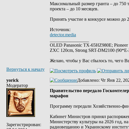
Максимальный размер гранта – до 750 
проекта – до 10 месяцев.
Принять участие в конкурсе можно до 2
Источник:
detector.media
_________________
OLED Panasonic TX-65HZ980E; Pioneer
ZXC 120cm, Strong SRT-DM2100 (90*E-30
Желаю, чтобы у Вас сбылось то, чего В
Вернуться к началу
yorick
Добавлено
: Чт Янв 22, 20
Модератор
Правительство передало Госкомтеле
марафон
Программу передали Хозяйственно-фин
Кабинет Министров принял распоряжен
Министерству культуры на 2026 год, н
Зарегистрирован:
радиовещанию и Украинскому институту