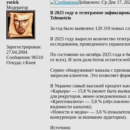
yorick
Добавлено
: Ср Дек 17, 20
Модератор
В 2025 году в телеграмме зафиксиро
Telemetrio
За год было выявлено 120 319 новых сл
В 2025 году выросло количество телегр
исследования, проведенного украинским
Зарегистрирован:
27.04.2004
По состоянию на октябрь 2025 года в б
Сообщения: 96510
от всех). И хотя доля ботов остается н
Откуда: г.Киев
Сервис обнаруживает каналы с призна
запросам клиентов. Это позволяет фор
В Украине самый высокий процент кана
«Карьера» — 15,8 % (может быть вызва
для рекрутеров, менее осведомленных 
«Криптовалюта» — 5,8 % (обусловлено
видимости каналов);
«Новости и медиа» — 3,6 % (показател
конкуренции за внимание аудитории).
Источник: