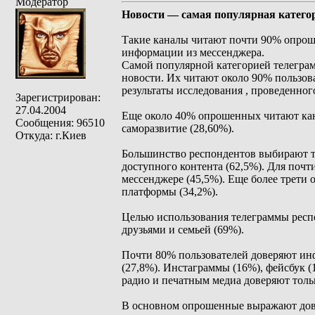
Модератор
Новости — самая популярная категор
Такие каналы читают почти 90% опрош
информации из мессенджера.
Самой популярной категорией телеграм
новости. Их читают около 90% пользова
результаты исследования , проведенног
Зарегистрирован:
27.04.2004
Еще около 40% опрошенных читают кана
Сообщения: 96510
саморазвитие (28,60%).
Откуда: г.Киев
Большинство респондентов выбирают т
доступного контента (62,5%). Для поч
мессенджере (45,5%). Еще более трети
платформы (34,2%).
Целью использования телеграммы респ
друзьями и семьей (69%).
Почти 80% пользователей доверяют инф
(27,8%). Инстаграммы (16%), фейсбук (
радио и печатным медиа доверяют толь
В основном опрошенные выражают дове