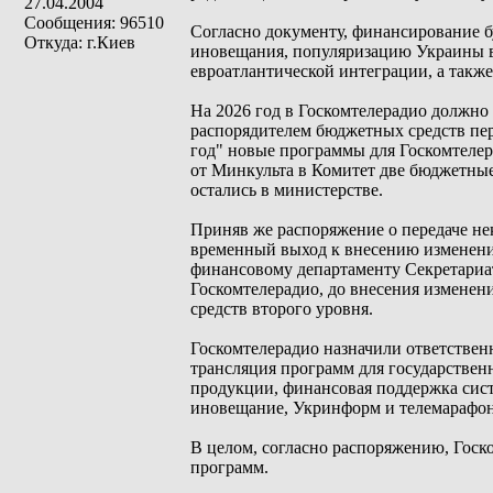
27.04.2004
Сообщения: 96510
Согласно документу, финансирование б
Откуда: г.Киев
иновещания, популяризацию Украины в
евроатлантической интеграции, а такж
На 2026 год в Госкомтелерадио должно
распорядителем бюджетных средств пер
год" новые программы для Госкомтелер
от Минкульта в Комитет две бюджетные
остались в министерстве.
Приняв же распоряжение о передаче не
временный выход к внесению изменений
финансовому департаменту Секретариат
Госкомтелерадио, до внесения изменени
средств второго уровня.
Госкомтелерадио назначили ответстве
трансляция программ для государстве
продукции, финансовая поддержка сис
иновещание, Укринформ и телемарафон.
В целом, согласно распоряжению, Гос
программ.