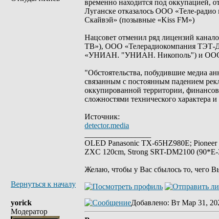
временно находится под оккупацией, о
Луганске отказалось ООО «Теле-радио
Скайвэй» (позывные «Kiss FM»)
Нацсовет отменил ряд лицензий кана
ТВ»), ООО «Телерадиокомпания ТЭТ-Д
«УНИАН. "УНИАН. Никополь") и ООО 
"Обстоятельства, побудившие медиа ан
связанным с постоянным падением рекл
оккупированной территории, финансов
сложностями технического характера и 
Источник:
detector.media
_________________
OLED Panasonic TX-65HZ980E; Pioneer
ZXC 120cm, Strong SRT-DM2100 (90*E-30
Желаю, чтобы у Вас сбылось то, чего В
Вернуться к началу
yorick
Добавлено
: Вт Мар 31, 20
Модератор