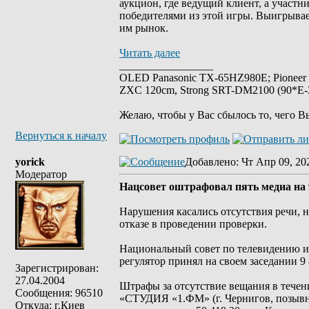
аукцион, где ведущий клиент, а участн
победителями из этой игры. Выигрывае
им рынок.
Читать далее
_________________
OLED Panasonic TX-65HZ980E; Pioneer
ZXC 120cm, Strong SRT-DM2100 (90*E-30
Желаю, чтобы у Вас сбылось то, чего В
Вернуться к началу
yorick
Добавлено
: Чт Апр 09, 20
Модератор
Нацсовет оштрафовал пять медиа на 
Нарушения касались отсутствия речи, 
отказе в проведении проверки.
Национальный совет по телевидению и
регулятор принял на своем заседании 9 
Зарегистрирован:
27.04.2004
Штрафы за отсутствие вещания в течен
Сообщения: 96510
«СТУДИЯ «1.ФМ» (г. Чернигов, позывны
Откуда: г.Киев