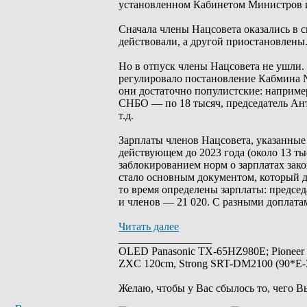
установленном Кабинетом Министров 
Сначала члены Нацсовета оказались в 
действовали, а другой приостановлены.
Но в отпуск члены Нацсовета не ушли.
регулировало постановление Кабмина №
они достаточно популистские: например,
СНБО — по 18 тысяч, председатель Ан
т.д.
Зарплаты членов Нацсовета, указанные 
действующем до 2023 года (около 13 тыс
заблокированием норм о зарплатах зак
стало основным документом, который да
то время определены зарплаты: предсе
и членов — 21 020. С разными доплата
Читать далее
_________________
OLED Panasonic TX-65HZ980E; Pioneer
ZXC 120cm, Strong SRT-DM2100 (90*E-30
Желаю, чтобы у Вас сбылось то, чего В