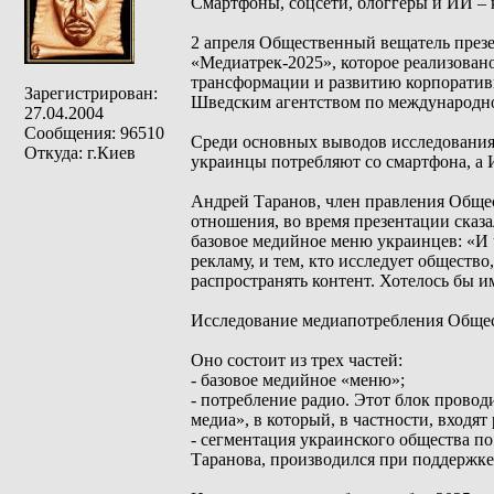
Смартфоны, соцсети, блоггеры и ИИ –
2 апреля Общественный вещатель през
«Медиатрек-2025», которое реализован
трансформации и развитию корпоратив
Зарегистрирован:
Шведским агентством по международно
27.04.2004
Сообщения: 96510
Среди основных выводов исследования:
Откуда: г.Киев
украинцы потребляют со смартфона, а 
Андрей Таранов, член правления Общес
отношения, во время презентации сказа
базовое медийное меню украинцев: «И ч
рекламу, и тем, кто исследует общество
распространять контент. Хотелось бы и
Исследование медиапотребления Общес
Оно состоит из трех частей:
- базовое медийное «меню»;
- потребление радио. Этот блок прово
медиа», в который, в частности, входя
- сегментация украинского общества по
Таранова, производился при поддержке