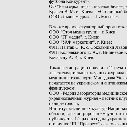
футбола Конкурент»;
ОО "Белозерка инфо", поселок Белозерка
Кравец В. М. из Киева – «Столичный б
ООО «Львов.медиа» - «Lviv.media».
В то же время регуляторный орган отка
ООО "Стол медиа групп", г. Киев;
ООО "ГГ медиа", г. Киев;
ООО "УАФ маркетинг", г. Киев;
ФЛП Пайтак С. Р., с. Сокольники Львов
ФЛП Колодяжного Е. А., г. Вишневое К
Кочаряну А. Р., г. Киев.
Также регистрацию получило 11 печатн
два ежеквартальных научных журнала в
медицины транспорта Минздрава Укра
печатается на украинском и английско
французском;
ООО «Редбиз лаборатория медицинского
украиноязычный журнал «Вестник клуба
панкреатологи;
Институт масличных культур Национал
области, зарегистрировал «Научно-те
публикуется 1-2 раза в год на украинск
столичное ЧП "Прогресс" - ежемесячны