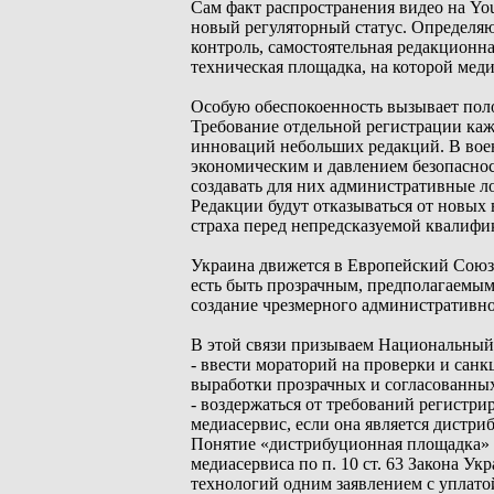
Сам факт распространения видео на Yo
новый регуляторный статус. Определя
контроль, самостоятельная редакционна
техническая площадка, на которой мед
Особую обеспокоенность вызывает пол
Требование отдельной регистрации каж
инноваций небольших редакций. В воен
экономическим и давлением безопаснос
создавать для них административные л
Редакции будут отказываться от новых 
страха перед непредсказуемой квалифи
Украина движется в Европейский Союз,
есть быть прозрачным, предполагаемы
создание чрезмерного административно
В этой связи призываем Национальный 
- ввести мораторий на проверки и санк
выработки прозрачных и согласованных
- воздержаться от требований регистр
медиасервис, если она является дист
Понятие «дистрибуционная площадка» 
медиасервиса по п. 10 ст. 63 Закона У
технологий одним заявлением с уплатой