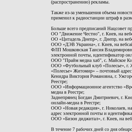
(распространению) рекламы.
Также из-за уменьшения объема новост
применил к радиостанции штраф в разме
Больше всего предписаний Нацсовет пр
ОО "Движение Честно", г. Киев, на ве
ОО «Цитадель Днепр», г. Днепр, на веб
ООО «ДЭВ Украина», г. Киев, на вебсай
ФЛП Мошковская Таисия Владимировна, 
электронной почты, идентификатор онл
ООО "Прайм медиа хаб", с. Майское Кир
ООО «Футбольный клуб «Полесье», г. Ж
«Полесье» Житомир» – почтовый адрес,
Кенидра Виктория Романовна, г. Ужгор
Реестре;
ООО «Информационное агентство «Врем
медиа в Реестре;
Заднепрянец Богдан Дмитриевич, г. Кие
онлайн-медиа в Реестре;
ООО «Новая редакция», г. Николаев, на
адрес электронной почты и идентифика
ООО «Бизон диджитал», г. Киев, на веб
В течение 7 рабочих дней со дня обнар