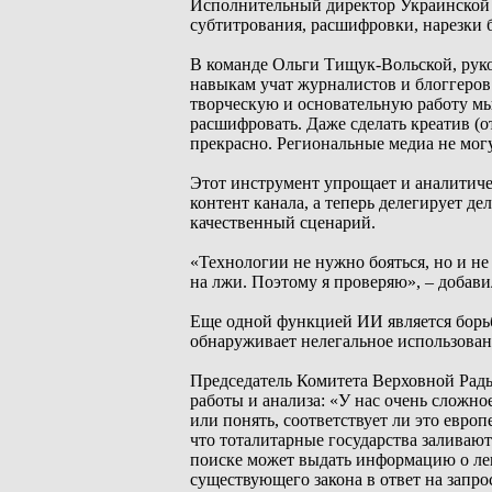
Исполнительный директор Украинской 
субтитрования, расшифровки, нарезки 
В команде Ольги Тищук-Вольской, руко
навыкам учат журналистов и блоггеров
творческую и основательную работу мы
расшифровать. Даже сделать креатив (о
прекрасно. Региональные медиа не могу
Этот инструмент упрощает и аналитичес
контент канала, а теперь делегирует д
качественный сценарий.
«Технологии не нужно бояться, но и н
на лжи. Поэтому я проверяю», – добави
Еще одной функцией ИИ является борьб
обнаруживает нелегальное использован
Председатель Комитета Верховной Рад
работы и анализа: «У нас очень сложно
или понять, соответствует ли это евро
что тоталитарные государства заливаю
поиске может выдать информацию о лег
существующего закона в ответ на запро