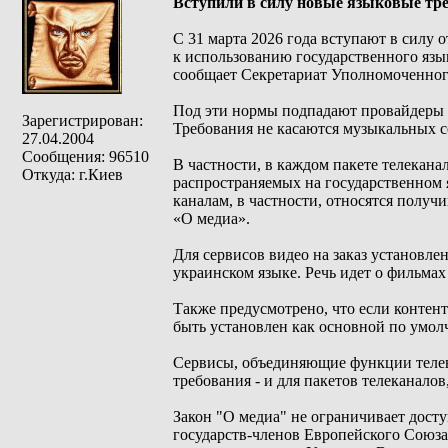
Вступили в силу новые языковые тр
С 31 марта 2026 года вступают в силу
к использованию государственного языка
сообщает Секретариат Уполномоченного
Под эти нормы подпадают провайдеры а
Зарегистрирован:
Требования не касаются музыкальных с
27.04.2004
Сообщения: 96510
В частности, в каждом пакете телеканал
Откуда: г.Киев
распространяемых на государственном я
каналам, в частности, относятся полу
«О медиа».
Для сервисов видео на заказ установлен
украинском языке. Речь идет о фильма
Также предусмотрено, что если контент
быть установлен как основной по умол
Сервисы, объединяющие функции телев
требования - и для пакетов телеканалов,
Закон "О медиа" не ограничивает дост
государств-членов Европейского Союза,