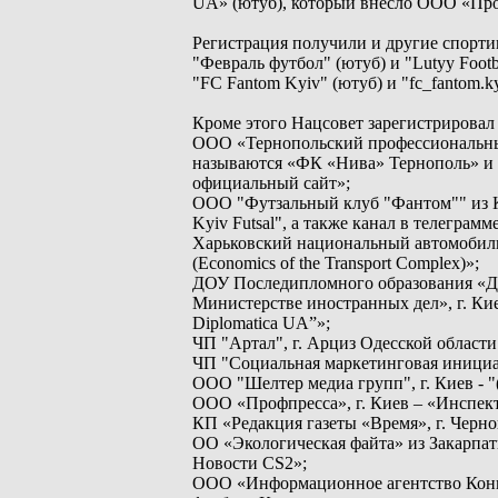
UA» (ютуб), который внесло ООО «Про
Регистрация получили и другие спорт
"Февраль футбол" (ютуб) и "Lutyy Footb
"FC Fantom Kyiv" (ютуб) и "fc_fantom.
Кроме этого Нацсовет зарегистрировал
ООО «Тернопольский профессиональны
называются «ФК «Нива» Тернополь» и 
официальный сайт»;
ООО "Футзальный клуб "Фантом"" из Кие
Kyiv Futsal", а также канал в телеграм
Харьковский национальный автомобиль
(Eсonomics of the Transport Complex)»;
ДОУ Последипломного образования «Д
Министерстве иностранных дел», г. К
Diplomatica UA”»;
ЧП "Артал", г. Арциз Одесской области 
ЧП "Социальная маркетинговая инициатив
ООО "Шелтер медиа групп", г. Киев - "
ООО «Профпресса», г. Киев – «Инспект
КП «Редакция газеты «Время», г. Черн
ОО «Экологическая файта» из Закарпат
Новости CS2»;
ООО «Информационное агентство Конку