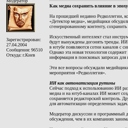
Модератор
Как медиа сохранить влияние в эпох
На прошедшей недавно Редколлегии, кот
«Детектор медиа», медийщики обсудили,
сгенерированному контенту, сохранить
Искусственный интеллект стал инструм
Зарегистрирован:
будут вынуждены догонять тренды. ИИ с
27.04.2004
в ютубе появляются сотни каналов с с
Сообщения: 96510
Однако эта новая технология содержит
Откуда: г.Киев
информация в поисковых запросах для 
Эти все вопросы обсуждали медийщики
мероприятия «Редколлегия».
ИИ как автоматизация рутины
Сейчас подход к использованию ИИ раз
медиа и на ютуб-каналах ИИ может созд
сохраняется редакторский контроль. Др
для автоматизации определенных задач
Модератор дискуссии и программный д
обсуждения, чем в их компаниях заним