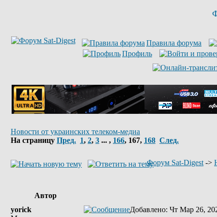
Ф
Правила форума
Профиль
Новости от украинских телеком-медиа
На страницу
Пред.
1
,
2
,
3
... ,
166
,
167
,
168
След.
Форум Sat-Digest
->
Автор
yorick
Добавлено
: Чт Мар 26, 20