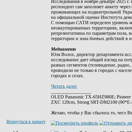
Исследования в ноябре-декабре 2025 г.
респондент сам заполняет анкету через 
проживающих на подконтрольной Украи
на официальной оценке Института дем
С помощью САТИ определен уровень ми
неоккупированных территориях, включа
репрезентативна по параметрам пола, 
территории и зона боевых действий в 
Медиаменю
Юля Волох, директор департамента исс
исследование дает общий взгляд на пот
разных сегментов (телевидение, радио, 
проводили не только в городах с насел
городах и селах.
Читать далее
_________________
OLED Panasonic TX-65HZ980E; Pioneer
ZXC 120cm, Strong SRT-DM2100 (90*E-30
Желаю, чтобы у Вас сбылось то, чего В
Вернуться к началу