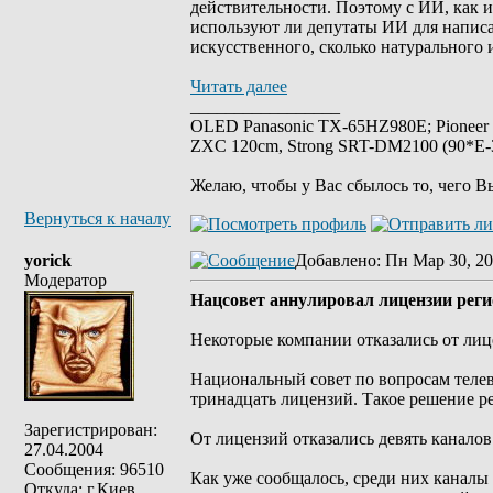
действительности. Поэтому с ИИ, как и
используют ли депутаты ИИ для написан
искусственного, сколько натурального 
Читать далее
_________________
OLED Panasonic TX-65HZ980E; Pioneer
ZXC 120cm, Strong SRT-DM2100 (90*E-30
Желаю, чтобы у Вас сбылось то, чего В
Вернуться к началу
yorick
Добавлено
: Пн Мар 30, 20
Модератор
Нацсовет аннулировал лицензии рег
Некоторые компании отказались от ли
Национальный совет по вопросам теле
тринадцать лицензий. Такое решение ре
Зарегистрирован:
От лицензий отказались девять каналов
27.04.2004
Сообщения: 96510
Как уже сообщалось, среди них каналы 
Откуда: г.Киев