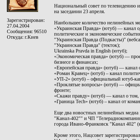
Национальный совет по телевидению и 
на заседании 23 апреля.
Зарегистрирован:
Наибольшее количество нелинейных ме
27.04.2004
«Украинская Правда» (ютуб) — канал 
Сообщения: 96510
политические и экономические события
Откуда: г.Киев
"Украинская Правда (Подкасты)" (вебса
"Украинская Правда" (текток);
Ukrainska Pravda in English (ютуб);
«Экономическая правда» (ютуб) — прое
бизнесе и финансах;
«Европейская правда» (ютуб) — канал 
«Роман Кравец» (ютуб) – канал полити
«УП-2» (ютуб) – официальный ютуб-кан
«Проклятые вопросы» (ютуб) — официа
фронте;
«Скажи правду» (ютуб) — канал о том, 
«Граница Tech» (ютуб) – канал от ком
Еще два новостных нелинейных медиа
"Канал-402"" и ЧП "Телерадиокомпани
города Ивано-Франковск "Канал 402" (
Кроме этого, Нацсовет зарегистрировал