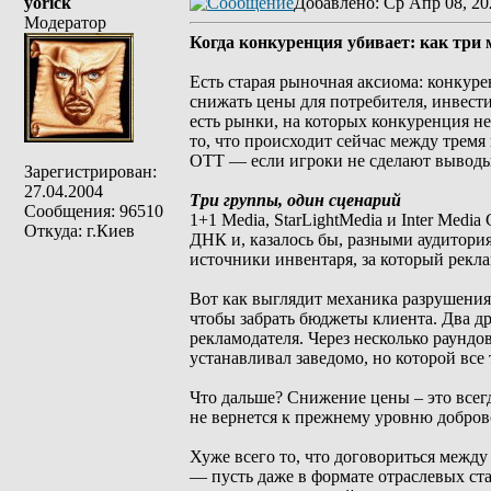
yorick
Добавлено
: Ср Апр 08, 20
Модератор
Когда конкуренция убивает: как тр
Есть старая рыночная аксиома: конкуре
снижать цены для потребителя, инвести
есть рынки, на которых конкуренция не
то, что происходит сейчас между трем
OTT — если игроки не сделают выводы
Зарегистрирован:
27.04.2004
Три группы, один сценарий
Сообщения: 96510
1+1 Media, StarLightMedia и Inter Med
Откуда: г.Киев
ДНК и, казалось бы, разными аудитория
источники инвентаря, за который рекла
Вот как выглядит механика разрушени
чтобы забрать бюджеты клиента. Два др
рекламодателя. Через несколько раундо
устанавливал заведомо, но которой все
Что дальше? Снижение цены – это всегд
не вернется к прежнему уровню добров
Хуже всего то, что договориться между
— пусть даже в формате отраслевых ст