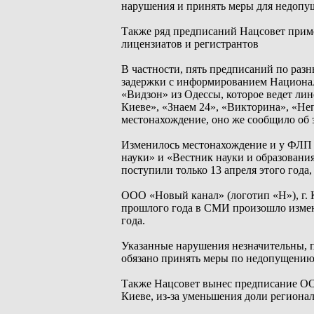
нарушения и принять меры для недопу
Также ряд предписаний Нацсовет прим
лицензиатов и регистрантов
В частности, пять предписаний по раз
задержки с информированием Национал
«Видзон» из Одессы, которое ведет ли
Киеве», «Знаем 24», «Викторина», «Н
местонахождение, оно же сообщило об 
Изменилось местонахождение и у ФЛП
науки» и «Вестник науки и образовани
поступили только 13 апреля этого год
ООО «Новый канал» (логотип «Н»), г. К
прошлого года в СМИ произошло измене
года.
Указанные нарушения незначительны, 
обязано принять меры по недопущению
Также Нацсовет вынес предписание ОО
Киеве, из-за уменьшения доли региона