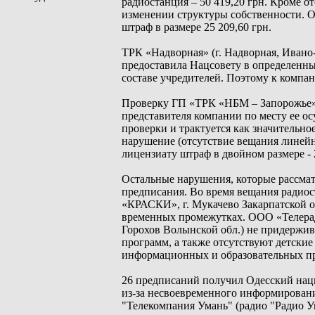
радиостанция – 50 419,20 грн. Кроме о
изменении структуры собственности. О
штраф в размере 25 209,60 грн.
ТРК «Надворная» (г. Надворная, Ивано
предоставила Нацсовету в определенны
составе учредителей. Поэтому к компан
Проверку ГП «ТРК «НБМ – Запорожье» (
представителя компании по месту ее ос
проверки и трактуется как значительно
нарушение (отсутствие вещания линейн
лицензиату штраф в двойном размере - 2
Остальные нарушения, которые рассмат
предписания. Во время вещания радио
«КРАСКИ», г. Мукачево Закарпатской о
временных промежутках. ООО «Телеради
Горохов Волынской обл.) не придержи
программ, а также отсутствуют детск
информационных и образовательных п
26 предписаний получил Одесский нац
из-за несвоевременного информировани
"Телекомпания Умань" (радио "Радио Ум