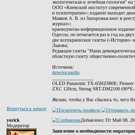
экологическая и лечебная геология" на
ООО «Киевский институт современной 
и психотерапии»; издание выходит два
Маяков А. В. из Запорожья внес в рее
журнал»;
краеведческо-информационное издание -
Одессы; он печатается раз в год на дву
две всеукраинские газеты («Истории» и
Львова;
Редакция газеты "Наша демократическ
областную газету общественно-полити
Источник:
detector.media
_________________
OLED Panasonic TX-65HZ980E; Pioneer
ZXC 120cm, Strong SRT-DM2100 (90*E-30
Желаю, чтобы у Вас сбылось то, чего В
Вернуться к началу
yorick
Добавлено
: Пт Май 08, 20
Модератор
Заявление о необходимости моратория