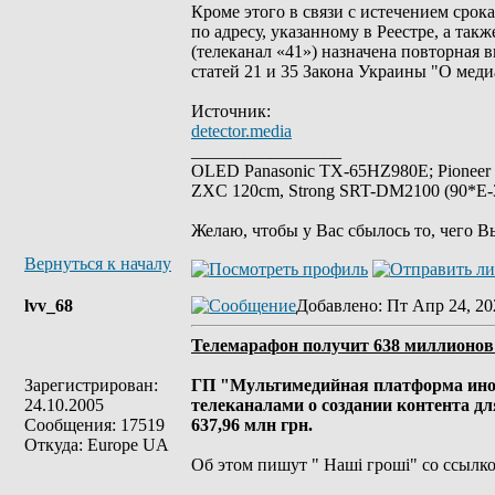
Кроме этого в связи с истечением срок
по адресу, указанному в Реестре, а т
(телеканал «41») назначена повторная 
статей 21 и 35 Закона Украины "О меди
Источник:
detector.media
_________________
OLED Panasonic TX-65HZ980E; Pioneer
ZXC 120cm, Strong SRT-DM2100 (90*E-30
Желаю, чтобы у Вас сбылось то, чего В
Вернуться к началу
lvv_68
Добавлено
: Пт Апр 24, 20
Телемарафон получит 638 миллионов 
Зарегистрирован:
ГП "Мультимедийная платформа ино
24.10.2005
телеканалами о создании контента д
Сообщения: 17519
637,96 млн грн.
Откуда: Europe UA
Об этом пишут " Наші гроші" со ссылко