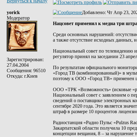
Вернуться к началу
yorick
Добавлено
: Чт Апр 23, 20
Модератор
Нацсовет применил к медиа три штра
Среди основных нарушений: отсутствие
а также отсутствие исходных данных, н
Национальный совет по телевидению и
регулятор принял на заседании 23 апрел
Зарегистрирован:
27.04.2004
По результатам официального монитор
Сообщения: 96510
«Город ТВ (комбинированный)» в мульт
Откуда: г.Киев
поэтому к ООО «Город ТВ» применен шт
ООО «ТРК «Возможность» (исковые «рад
Национальный совет с заявлением о пе
сведений о поставщике электронных ко
сентябре 2020 года. Это является знач
штраф в размере 10 процентов лицензио
Радиостанция «Радио Пульс «Pulzus Ra
Закарпатской области получила 10 пре
концепции вещания, 8 – за нарушение 