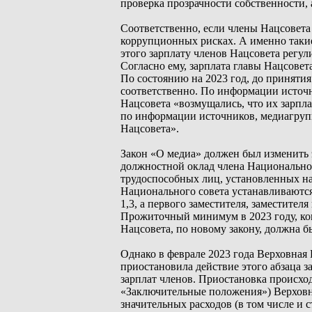
проверка прозрачности собственности, 
Соответственно, если члены Нацсовета
коррупционных рисках. А именно такие
этого зарплату членов Нацсовета регу
Согласно ему, зарплата главы Нацсовет
По состоянию на 2023 год, до принятия
соответственно. По информации источн
Нацсовета «возмущались, что их зарпла
по информации источников, медиагруп
Нацсовета».
Закон «О медиа» должен был изменить э
должностной оклад члена Национальног
трудоспособных лиц, установленных на
Национального совета устанавливаютс
1,3, а первого заместителя, заместител
Прожиточный минимум в 2023 году, когд
Нацсовета, по новому закону, должна бы
Однако в феврале 2023 года Верховная 
приостановила действие этого абзаца з
зарплат членов. Приостановка происход
«Заключительные положения») Верховн
значительных расходов (в том числе и 