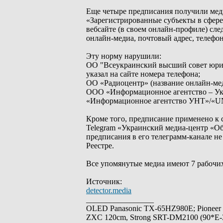
Еще четыре предписания получили мед
«Зарегистрированные субъекты в сфере
вебсайте (в своем онлайн-профиле) сл
онлайн-медиа, почтовый адрес, телефон
Эту норму нарушили:
ОО "Всеукраинский высший совет юрист
указал на сайте номера телефона;
ОО «Радиоцентр» (название онлайн-меди
ООО «Информационное агентство – Укр
«Информационное агентство УНТ»/«UN
Кроме того, предписание применено к 
Telegram «Украинский медиа-центр «Об
предписания в его телеграмм-канале н
Реестре.
Все упомянутые медиа имеют 7 рабочих
Источник:
detector.media
_________________
OLED Panasonic TX-65HZ980E; Pioneer
ZXC 120cm, Strong SRT-DM2100 (90*E-30