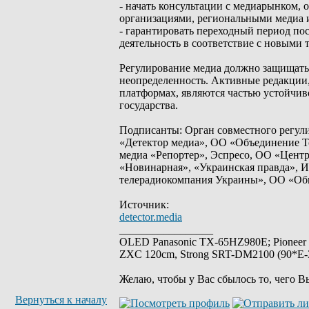
- начать консультации с медиарынком
организациями, региональными медиа и
- гарантировать переходный период по
деятельность в соответствие с новыми
Регулирование медиа должно защищать о
неопределенность. Активные редакции
платформах, являются частью устойчив
государства.
Подписанты: Орган совместного регул
«Детектор медиа», ОО «Объединение Т
медиа «Репортер», Эспресо, ОО «Цент
«Новинарная», «Украинская правда», 
телерадиокомпания Украины», ОО «Общ
Источник:
detector.media
_________________
OLED Panasonic TX-65HZ980E; Pioneer
ZXC 120cm, Strong SRT-DM2100 (90*E-30
Желаю, чтобы у Вас сбылось то, чего В
Вернуться к началу