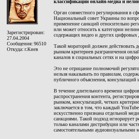
классификации онлайн-медиа и нели
Орган совместного регулирования в сф
Национальный совет Украины по вопро
применение санкций относительно реги
или может относить к категории нелин
Зарегистрирован:
содержащих видео и других цифровых
27.04.2004
Сообщения: 96510
Такой мораторий должен действовать д
Откуда: г.Киев
рынком критериев разграничения онла
каналов в социальных сетях и на цифр
Это не отрицание полномочий регулято
нельзя наказывать по правилам, содер
публичного объяснения, консультаций 
В течение длительного времени цифров
распространения контента, регистриров
рынком, консультаций, четких критери
заключается в том, что каждый YouTube
искусственно признана отдельной медиа
санкциями. Такой подход игнорирует р
только каналами дистрибуции или част
самостоятельными аудиовизуальными м