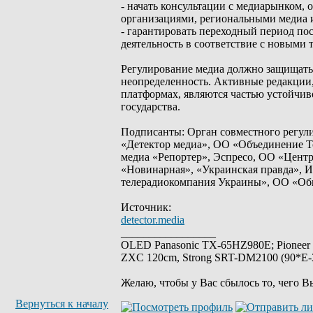
- начать консультации с медиарынком
организациями, региональными медиа и
- гарантировать переходный период по
деятельность в соответствие с новыми
Регулирование медиа должно защищать о
неопределенность. Активные редакции
платформах, являются частью устойчив
государства.
Подписанты: Орган совместного регул
«Детектор медиа», ОО «Объединение Т
медиа «Репортер», Эспресо, ОО «Цент
«Новинарная», «Украинская правда», 
телерадиокомпания Украины», ОО «Общ
Источник:
detector.media
_________________
OLED Panasonic TX-65HZ980E; Pioneer
ZXC 120cm, Strong SRT-DM2100 (90*E-30
Желаю, чтобы у Вас сбылось то, чего В
Вернуться к началу