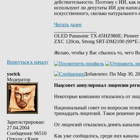
действительности. Поэтому с ИИ, как и
используют ли депутаты ИИ для написан
искусственного, сколько натурального 
Читать далее
_________________
OLED Panasonic TX-65HZ980E; Pioneer
ZXC 120cm, Strong SRT-DM2100 (90*E-30
Желаю, чтобы у Вас сбылось то, чего В
Вернуться к началу
yorick
Добавлено
: Пн Мар 30, 20
Модератор
Нацсовет аннулировал лицензии рег
Некоторые компании отказались от ли
Национальный совет по вопросам теле
тринадцать лицензий. Такое решение ре
Зарегистрирован:
От лицензий отказались девять каналов
27.04.2004
Сообщения: 96510
Как уже сообщалось, среди них каналы 
Откуда: г.Киев