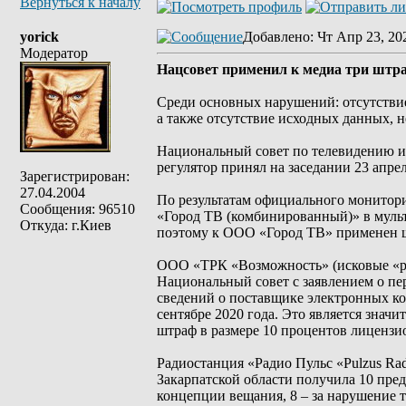
Вернуться к началу
yorick
Добавлено
: Чт Апр 23, 20
Модератор
Нацсовет применил к медиа три штра
Среди основных нарушений: отсутствие
а также отсутствие исходных данных, н
Национальный совет по телевидению и
регулятор принял на заседании 23 апрел
Зарегистрирован:
27.04.2004
По результатам официального монитор
Сообщения: 96510
«Город ТВ (комбинированный)» в мульт
Откуда: г.Киев
поэтому к ООО «Город ТВ» применен шт
ООО «ТРК «Возможность» (исковые «рад
Национальный совет с заявлением о пе
сведений о поставщике электронных ко
сентябре 2020 года. Это является знач
штраф в размере 10 процентов лицензио
Радиостанция «Радио Пульс «Pulzus Ra
Закарпатской области получила 10 пре
концепции вещания, 8 – за нарушение 