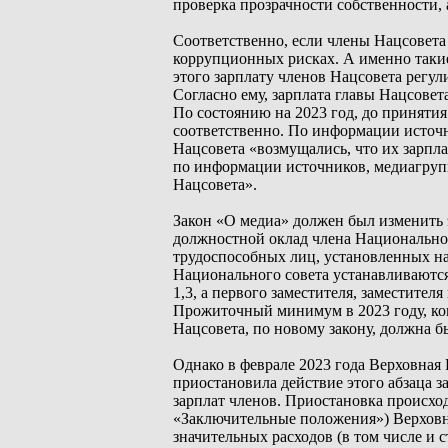
проверка прозрачности собственности, 
Соответственно, если члены Нацсовета
коррупционных рисках. А именно такие
этого зарплату членов Нацсовета регу
Согласно ему, зарплата главы Нацсовет
По состоянию на 2023 год, до принятия
соответственно. По информации источн
Нацсовета «возмущались, что их зарпла
по информации источников, медиагруп
Нацсовета».
Закон «О медиа» должен был изменить э
должностной оклад члена Национальног
трудоспособных лиц, установленных на
Национального совета устанавливаютс
1,3, а первого заместителя, заместител
Прожиточный минимум в 2023 году, когд
Нацсовета, по новому закону, должна бы
Однако в феврале 2023 года Верховная 
приостановила действие этого абзаца з
зарплат членов. Приостановка происход
«Заключительные положения») Верховн
значительных расходов (в том числе и 