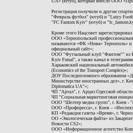
UA» (ютуб), который внесло ООО «Про
Регистрация получили и другие спорт
"Февраль футбол" (ютуб) и "Lutyy Footb
"FC Fantom Kyiv" (ютуб) и "fc_fantom.
Кроме этого Нацсовет зарегистрировал
ООО «Тернопольский профессиональны
называются «ФК «Нива» Тернополь» и 
официальный сайт»;
ООО "Футзальный клуб "Фантом"" из Кие
Kyiv Futsal", а также канал в телеграм
Харьковский национальный автомобиль
(Eсonomics of the Transport Complex)»;
ДОУ Последипломного образования «Д
Министерстве иностранных дел», г. К
Diplomatica UA”»;
ЧП "Артал", г. Арциз Одесской области 
ЧП "Социальная маркетинговая инициатив
ООО "Шелтер медиа групп", г. Киев - "
ООО «Профпресса», г. Киев – «Инспект
КП «Редакция газеты «Время», г. Черн
ОО «Экологическая файта» из Закарпат
Новости CS2»;
ООО «Информационное агентство Конку