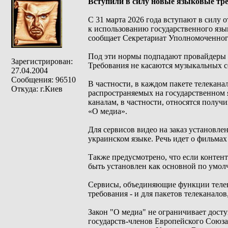
Вступили в силу новые языковые тр
С 31 марта 2026 года вступают в силу
к использованию государственного языка
сообщает Секретариат Уполномоченного
Под эти нормы подпадают провайдеры а
Зарегистрирован:
Требования не касаются музыкальных с
27.04.2004
Сообщения: 96510
В частности, в каждом пакете телеканал
Откуда: г.Киев
распространяемых на государственном я
каналам, в частности, относятся полу
«О медиа».
Для сервисов видео на заказ установлен
украинском языке. Речь идет о фильма
Также предусмотрено, что если контент
быть установлен как основной по умол
Сервисы, объединяющие функции телев
требования - и для пакетов телеканалов,
Закон "О медиа" не ограничивает дост
государств-членов Европейского Союза,