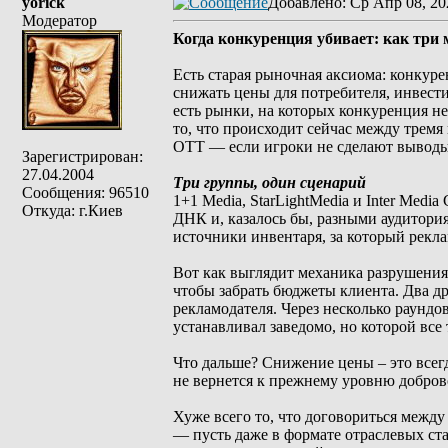
yorick
Добавлено
: Ср Апр 08, 20
Модератор
Когда конкуренция убивает: как тр
Есть старая рыночная аксиома: конкуре
снижать цены для потребителя, инвести
есть рынки, на которых конкуренция не
то, что происходит сейчас между трем
OTT — если игроки не сделают выводы
Зарегистрирован:
27.04.2004
Три группы, один сценарий
Сообщения: 96510
1+1 Media, StarLightMedia и Inter Med
Откуда: г.Киев
ДНК и, казалось бы, разными аудитория
источники инвентаря, за который рекла
Вот как выглядит механика разрушени
чтобы забрать бюджеты клиента. Два др
рекламодателя. Через несколько раундо
устанавливал заведомо, но которой все
Что дальше? Снижение цены – это всегд
не вернется к прежнему уровню добров
Хуже всего то, что договориться между
— пусть даже в формате отраслевых ст