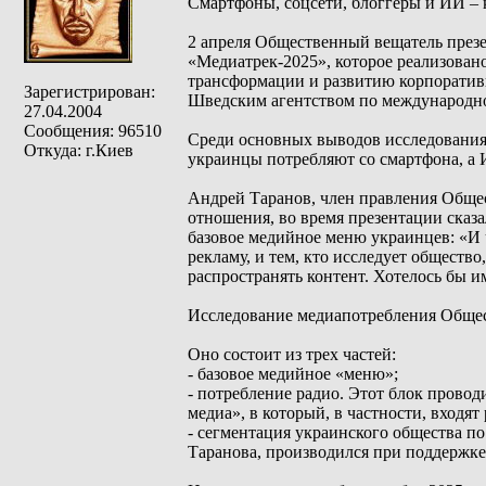
Смартфоны, соцсети, блоггеры и ИИ –
2 апреля Общественный вещатель през
«Медиатрек-2025», которое реализован
трансформации и развитию корпоратив
Зарегистрирован:
Шведским агентством по международно
27.04.2004
Сообщения: 96510
Среди основных выводов исследования:
Откуда: г.Киев
украинцы потребляют со смартфона, а 
Андрей Таранов, член правления Общес
отношения, во время презентации сказа
базовое медийное меню украинцев: «И ч
рекламу, и тем, кто исследует общество
распространять контент. Хотелось бы и
Исследование медиапотребления Общес
Оно состоит из трех частей:
- базовое медийное «меню»;
- потребление радио. Этот блок прово
медиа», в который, в частности, входя
- сегментация украинского общества по
Таранова, производился при поддержке