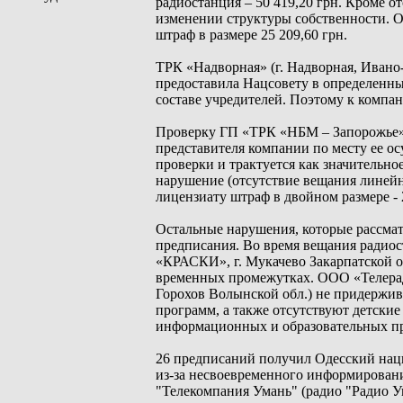
радиостанция – 50 419,20 грн. Кроме о
изменении структуры собственности. О
штраф в размере 25 209,60 грн.
ТРК «Надворная» (г. Надворная, Ивано
предоставила Нацсовету в определенны
составе учредителей. Поэтому к компан
Проверку ГП «ТРК «НБМ – Запорожье» (
представителя компании по месту ее ос
проверки и трактуется как значительно
нарушение (отсутствие вещания линейн
лицензиату штраф в двойном размере - 2
Остальные нарушения, которые рассмат
предписания. Во время вещания радио
«КРАСКИ», г. Мукачево Закарпатской о
временных промежутках. ООО «Телеради
Горохов Волынской обл.) не придержи
программ, а также отсутствуют детск
информационных и образовательных п
26 предписаний получил Одесский нац
из-за несвоевременного информировани
"Телекомпания Умань" (радио "Радио Ум