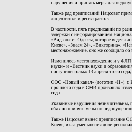
нарушения и принять меры для недопу
Также ряд предписаний Нацсовет прим
лицензиатов и регистрантов
В частности, пять предписаний по раз
задержки с информированием Национал
«Видзон» из Одессы, которое ведет ли
Киеве», «Знаем 24», «Викторина», «Н
местонахождение, оно же сообщило об 
Изменилось местонахождение и у ФЛП
науки» и «Вестник науки и образовани
поступили только 13 апреля этого год
ООО «Новый канал» (логотип «Н»), г. К
прошлого года в СМИ произошло измене
года.
Указанные нарушения незначительны, 
обязано принять меры по недопущению
Также Нацсовет вынес предписание ОО
Киеве, из-за уменьшения доли региона