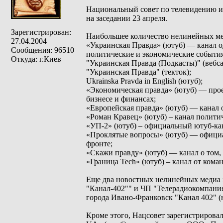
Национальный совет по телевидению и 
на заседании 23 апреля.
Зарегистрирован:
Наибольшее количество нелинейных ме
27.04.2004
«Украинская Правда» (ютуб) — канал 
Сообщения: 96510
политические и экономические события
Откуда: г.Киев
"Украинская Правда (Подкасты)" (вебса
"Украинская Правда" (текток);
Ukrainska Pravda in English (ютуб);
«Экономическая правда» (ютуб) — прое
бизнесе и финансах;
«Европейская правда» (ютуб) — канал 
«Роман Кравец» (ютуб) – канал полити
«УП-2» (ютуб) – официальный ютуб-кан
«Проклятые вопросы» (ютуб) — официа
фронте;
«Скажи правду» (ютуб) — канал о том, 
«Граница Tech» (ютуб) – канал от ком
Еще два новостных нелинейных медиа
"Канал-402"" и ЧП "Телерадиокомпани
города Ивано-Франковск "Канал 402" (
Кроме этого, Нацсовет зарегистрировал