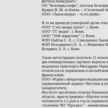
футбола Конкурент»;
ОО "Белозерка инфо", поселок Белозерка
Кравец В. М. из Киева – «Столичный б
ООО «Львов.медиа» - «Lviv.media».
В то же время регуляторный орган отка
ООО "Стол медиа групп", г. Киев;
ООО "ГГ медиа", г. Киев;
ООО "УАФ маркетинг", г. Киев;
ФЛП Пайтак С. Р., с. Сокольники Львов
ФЛП Колодяжного Е. А., г. Вишневое К
Кочаряну А. Р., г. Киев.
Также регистрацию получило 11 печатн
два ежеквартальных научных журнала в
медицины транспорта Минздрава Укра
печатается на украинском и английско
французском;
ООО «Редбиз лаборатория медицинского
украиноязычный журнал «Вестник клуба
панкреатологи;
Институт масличных культур Национал
области, зарегистрировал «Научно-те
публикуется 1-2 раза в год на украинск
столичное ЧП "Прогресс" - ежемесячны