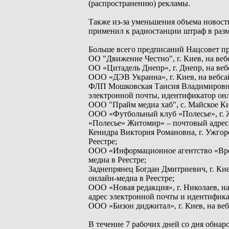
(распространению) рекламы.
Также из-за уменьшения объема новост
применил к радиостанции штраф в разме
Больше всего предписаний Нацсовет пр
ОО "Движение Честно", г. Киев, на ве
ОО «Цитадель Днепр», г. Днепр, на веб
ООО «ДЭВ Украина», г. Киев, на вебсай
ФЛП Мошковская Таисия Владимировна, 
электронной почты, идентификатор онл
ООО "Прайм медиа хаб", с. Майское Кир
ООО «Футбольный клуб «Полесье», г. Ж
«Полесье» Житомир» – почтовый адрес,
Кенидра Виктория Романовна, г. Ужгор
Реестре;
ООО «Информационное агентство «Врем
медиа в Реестре;
Заднепрянец Богдан Дмитриевич, г. Кие
онлайн-медиа в Реестре;
ООО «Новая редакция», г. Николаев, на
адрес электронной почты и идентифика
ООО «Бизон диджитал», г. Киев, на веб
В течение 7 рабочих дней со дня обнар