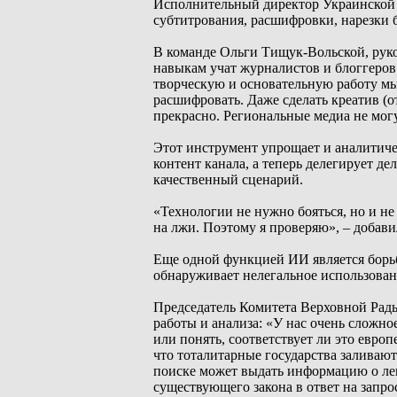
Исполнительный директор Украинской 
субтитрования, расшифровки, нарезки 
В команде Ольги Тищук-Вольской, руко
навыкам учат журналистов и блоггеров
творческую и основательную работу мы
расшифровать. Даже сделать креатив (о
прекрасно. Региональные медиа не могу
Этот инструмент упрощает и аналитичес
контент канала, а теперь делегирует д
качественный сценарий.
«Технологии не нужно бояться, но и н
на лжи. Поэтому я проверяю», – добави
Еще одной функцией ИИ является борьб
обнаруживает нелегальное использован
Председатель Комитета Верховной Рад
работы и анализа: «У нас очень сложно
или понять, соответствует ли это евро
что тоталитарные государства заливаю
поиске может выдать информацию о лег
существующего закона в ответ на запро