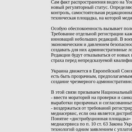
Сам факт распространения видео на Yo
новый регуляторный статус. Определя
контроль, самостоятельная редакционна
техническая площадка, на которой мед
Особую обеспокоенность вызывает пол
Требование отдельной регистрации каж
инноваций небольших редакций. В воен
экономическим и давлением безопаснос
создавать для них административные л
Редакции будут отказываться от новых 
страха перед непредсказуемой квалифи
Украина движется в Европейский Союз,
есть быть прозрачным, предполагаемы
создание чрезмерного административно
В этой связи призываем Национальный 
- ввести мораторий на проверки и санк
выработки прозрачных и согласованных
- воздержаться от требований регистр
медиасервис, если она является дист
Понятие «дистрибуционная площадка» 
медиасервиса по п. 10 ст. 63 Закона У
технологий одним заявлением с уплатой