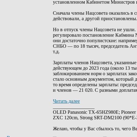
установленном Кабинетом Министров 
Сначала члены Нацсовета оказались в 
действовали, а другой приостановлены.
Но в отпуск члены Нацсовета не ушли.
регулировало постановление Кабмина №
они достаточно популистские: например,
СНБО — по 18 тысяч, председатель Ан
т.д.
Зарплаты членов Нацсовета, указанные 
действующем до 2023 года (около 13 тыс
заблокированием норм о зарплатах зак
стало основным документом, который да
то время определены зарплаты: предсе
и членов — 21 020. С разными доплата
Читать далее
_________________
OLED Panasonic TX-65HZ980E; Pioneer
ZXC 120cm, Strong SRT-DM2100 (90*E-30
Желаю, чтобы у Вас сбылось то, чего В