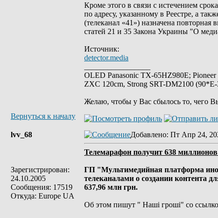
Кроме этого в связи с истечением срок
по адресу, указанному в Реестре, а т
(телеканал «41») назначена повторная 
статей 21 и 35 Закона Украины "О меди
Источник:
detector.media
_________________
OLED Panasonic TX-65HZ980E; Pioneer
ZXC 120cm, Strong SRT-DM2100 (90*E-30
Желаю, чтобы у Вас сбылось то, чего В
Вернуться к началу
lvv_68
Добавлено
: Пт Апр 24, 20
Телемарафон получит 638 миллионов 
Зарегистрирован:
ГП "Мультимедийная платформа ино
24.10.2005
телеканалами о создании контента д
Сообщения: 17519
637,96 млн грн.
Откуда: Europe UA
Об этом пишут " Наші гроші" со ссылко