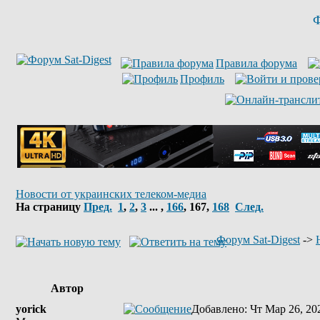
Ф
Правила форума
Профиль
Новости от украинских телеком-медиа
На страницу
Пред.
1
,
2
,
3
... ,
166
,
167
,
168
След.
Форум Sat-Digest
->
Автор
yorick
Добавлено
: Чт Мар 26, 20