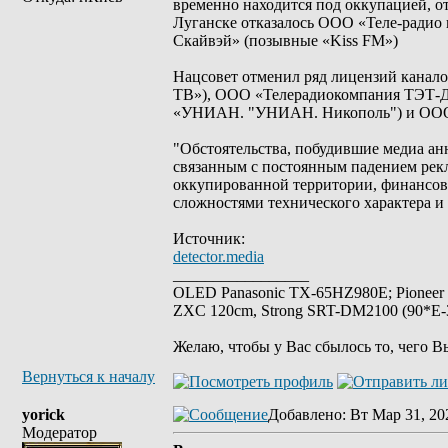
временно находится под оккупацией, о
Луганске отказалось ООО «Теле-радио
Скайвэй» (позывные «Kiss FM»)
Нацсовет отменил ряд лицензий кана
ТВ»), ООО «Телерадиокомпания ТЭТ-Д
«УНИАН. "УНИАН. Никополь") и ООО 
"Обстоятельства, побудившие медиа ан
связанным с постоянным падением рекл
оккупированной территории, финансов
сложностями технического характера и 
Источник:
detector.media
_________________
OLED Panasonic TX-65HZ980E; Pioneer
ZXC 120cm, Strong SRT-DM2100 (90*E-30
Желаю, чтобы у Вас сбылось то, чего В
Вернуться к началу
yorick
Добавлено
: Вт Мар 31, 20
Модератор