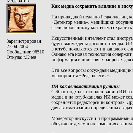
Модератор
Как медиа сохранить влияние в эпох
На прошедшей недавно Редколлегии, кот
«Детектор медиа», медийщики обсудили,
сгенерированному контенту, сохранить
Искусственный интеллект стал инструм
Зарегистрирован:
будут вынуждены догонять тренды. ИИ с
27.04.2004
в ютубе появляются сотни каналов с с
Сообщения: 96510
Однако эта новая технология содержит
Откуда: г.Киев
информация в поисковых запросах для 
Эти все вопросы обсуждали медийщики
мероприятия «Редколлегия».
ИИ как автоматизация рутины
Сейчас подход к использованию ИИ раз
медиа и на ютуб-каналах ИИ может созд
сохраняется редакторский контроль. Др
для автоматизации определенных задач
Модератор дискуссии и программный д
обсуждения, чем в их компаниях заним