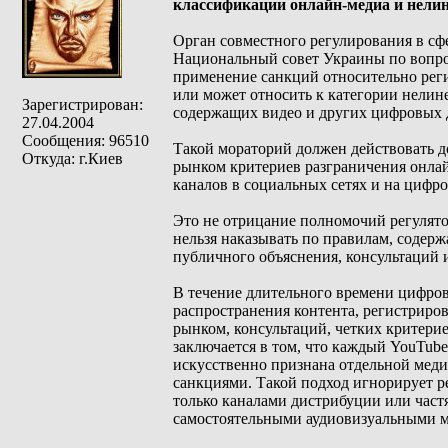
классификации онлайн-медиа и нели
Орган совместного регулирования в сф
Национальный совет Украины по вопро
применение санкций относительно реги
или может относить к категории нелин
Зарегистрирован:
содержащих видео и других цифровых
27.04.2004
Сообщения: 96510
Такой мораторий должен действовать д
Откуда: г.Киев
рынком критериев разграничения онла
каналов в социальных сетях и на цифр
Это не отрицание полномочий регулято
нельзя наказывать по правилам, содер
публичного объяснения, консультаций 
В течение длительного времени цифров
распространения контента, регистриров
рынком, консультаций, четких критери
заключается в том, что каждый YouTube
искусственно признана отдельной медиа
санкциями. Такой подход игнорирует р
только каналами дистрибуции или част
самостоятельными аудиовизуальными м