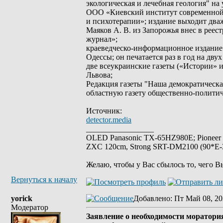
экологическая и лечебная геология" на
ООО «Киевский институт современной 
и психотерапии»; издание выходит два
Маяков А. В. из Запорожья внес в рее
журнал»;
краеведческо-информационное издание -
Одессы; он печатается раз в год на дву
две всеукраинские газеты («Истории» и
Львова;
Редакция газеты "Наша демократическ
областную газету общественно-полити
Источник:
detector.media
_________________
OLED Panasonic TX-65HZ980E; Pioneer
ZXC 120cm, Strong SRT-DM2100 (90*E-30
Желаю, чтобы у Вас сбылось то, чего В
Вернуться к началу
yorick
Добавлено
: Пт Май 08, 20
Модератор
Заявление о необходимости моратория