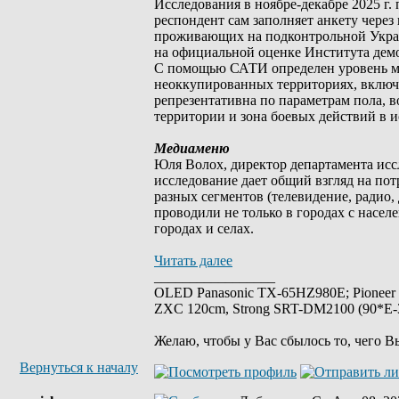
Исследования в ноябре-декабре 2025 г.
респондент сам заполняет анкету через 
проживающих на подконтрольной Украи
на официальной оценке Института дем
С помощью САТИ определен уровень ми
неоккупированных территориях, включа
репрезентативна по параметрам пола, 
территории и зона боевых действий в 
Медиаменю
Юля Волох, директор департамента исс
исследование дает общий взгляд на пот
разных сегментов (телевидение, радио, 
проводили не только в городах с насел
городах и селах.
Читать далее
_________________
OLED Panasonic TX-65HZ980E; Pioneer
ZXC 120cm, Strong SRT-DM2100 (90*E-30
Желаю, чтобы у Вас сбылось то, чего В
Вернуться к началу