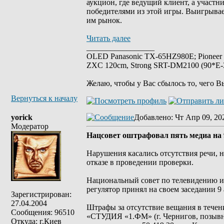
аукцион, где ведущий клиент, а участн
победителями из этой игры. Выигрывае
им рынок.
Читать далее
_________________
OLED Panasonic TX-65HZ980E; Pioneer
ZXC 120cm, Strong SRT-DM2100 (90*E-30
Желаю, чтобы у Вас сбылось то, чего В
Вернуться к началу
yorick
Добавлено
: Чт Апр 09, 20
Модератор
Нацсовет оштрафовал пять медиа на 
Нарушения касались отсутствия речи, 
отказе в проведении проверки.
Национальный совет по телевидению и
регулятор принял на своем заседании 9 
Зарегистрирован:
27.04.2004
Штрафы за отсутствие вещания в течен
Сообщения: 96510
«СТУДИЯ «1.ФМ» (г. Чернигов, позывны
Откуда: г.Киев