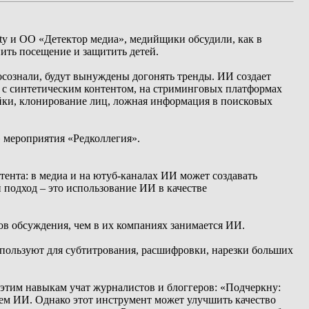
ity и ОО «Детектор медиа», медийщики обсудили, как в
нить посещение и защитить детей.
осознали, будут вынуждены догонять тренды. ИИ создает
ов с синтетическим контентом, на стриминговых платформах
ейки, клонирование лиц, ложная информация в поисковых
 мероприятия «Редколлегия».
тента: в медиа и на ютуб-каналах ИИ может создавать
й подход – это использование ИИ в качестве
в обсуждения, чем в их компаниях занимается ИИ.
пользуют для субтитрования, расшифровки, нарезки больших
 этим навыкам учат журналистов и блоггеров: «Подчеркну:
аем ИИ. Однако этот инструмент может улучшить качество