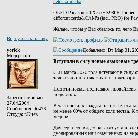
detector.media
_________________
OLED Panasonic TX-65HZ980E; Pioneer
different cards&CAM's (incl. PRO) for Pa
Желаю, чтобы у Вас сбылось то, чего В
Вернуться к началу
yorick
Добавлено
: Вт Мар 31, 20
Модератор
Вступили в силу новые языковые тр
С 31 марта 2026 года вступают в силу
телевизионных пакетах и ​​на платформ
Под эти нормы подпадают провайдеры а
подкастов.
Зарегистрирован:
27.04.2004
В частности, в каждом пакете телекана
Сообщения: 96473
не менее 60% от общего количества. К
Откуда: г.Киев
медиа».
Для сервисов видео на заказ установлен
дублированных или озвученных на укр