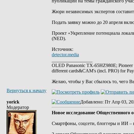
публикаций на темы гражданского учас
Жюри независимых экспертов составит 
Подать заявку можно до 20 апреля вклю
Проект «Укрепление потенциала локал
(NED).
Источник:
detector.media
_________________
OLED Panasonic TX-65HZ980E; Pioneer
different cards&CAM's (incl. PRO) for Pa
Желаю, чтобы у Вас сбылось то, чего В
Вернуться к началу
yorick
Добавлено
: Пт Апр 03, 20
Модератор
Новое исследование Общественного о
Смартфоны, соцсети, блоггеры и ИИ –