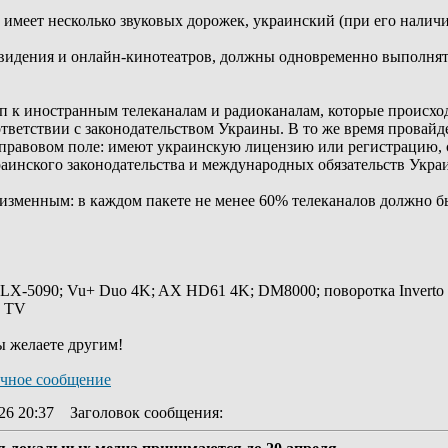
т имеет несколько звуковых дорожек, украинский (при его налич
дения и онлайн-кинотеатров, должны одновременно выполнять о
уп к иностранным телеканалам и радиоканалам, которые происход
ответствии с законодательством Украины. В то же время провай
в правовом поле: имеют украинскую лицензию или регистрацию,
аинского законодательства и международных обязательств Укра
еизменным: в каждом пакете не менее 60% телеканалов должно б
 LX-5090; Vu+ Duo 4K; AX HD61 4K; DM8000; поворотка Inverto
y TV
ы желаете другим!
26 20:37
Заголовок сообщения
: