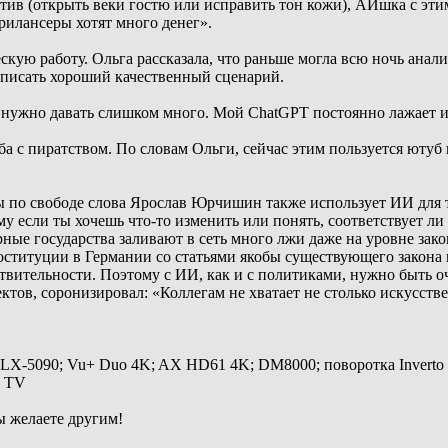
атив (открыть веки гостю или исправить тон кожи), АИшка с эти
фрилансеры хотят много денег».
кую работу. Ольга рассказала, что раньше могла всю ночь анализ
аписать хороший качественный сценарий.
 нужно давать слишком много. Мой СhatGPT постоянно лажает и 
а с пиратством. По словам Ольги, сейчас этим пользуется ютуб 
 по свободе слова Ярослав Юрчишин также использует ИИ для т
му если ты хочешь что-то изменить или понять, соответствует ли
рные государства заливают в сеть много лжи даже на уровне за
ституции в Германии со статьями якобы существующего закона в
йствительности. Поэтому с ИИ, как и с политиками, нужно быть 
тов, соронизировал: «Коллегам не хватает не столько искусстве
 LX-5090; Vu+ Duo 4K; AX HD61 4K; DM8000; поворотка Inverto
y TV
ы желаете другим!