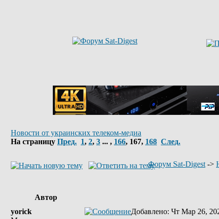
Новости от украинских телеком-медиа
На страницу
Пред.
1
,
2
,
3
... ,
166
,
167
,
168
След.
Форум Sat-Digest
->
Автор
yorick
Добавлено
: Чт Мар 26, 20