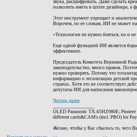
звука, расшифровать. Даже сделать кре
позволить иметь в штате дизайнера, а 
Этот инструмент упрощает и аналитичес
Впрочем, по ее словам, ИИ не может н
«Технологии не нужно бояться, но и не
Еще одной функцией ИИ является борьб
эффективнее.
Председатель Комитета Верховной Рады
законодательство, много правок. Поэто
нужно проверять. Потому что тоталита
информацию о легализации детской про
странах. Хотя это не соответствует де
депутаты ИИ для написания законопроек
Читать далее
_________________
OLED Panasonic TX-65HZ980E; Pioneer
different cards&CAM's (incl. PRO) for Pa
Желаю, чтобы у Вас сбылось то, чего В