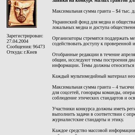
Заявки на конкурс малых грантов дл
Максимальная сумма гранта – $4 тыс. д
Украинский фонд для медиа и обществ
локальных медиа и доступа общественн
Зарегистрирован:
Организаторы стремятся поддержать ме
27.04.2004
содействовать доступу к проверенной 
Сообщения: 96473
Откуда: г.Киев
Отобранные редакции в течение апреля
общин, исследуют темы построения ди
информации. Темы должны относиться 
Каждый мультимедийный материал необ
Максимальная сумма гранта – 4 тысячи
для соцсетей, гонорары команды, опер
соблюдение этических стандартов и ос
Участники конкурса должны иметь реги
выполнить задачи в соответствии с оп
журналистские стандарты и этику.
Каждое средство массовой информации