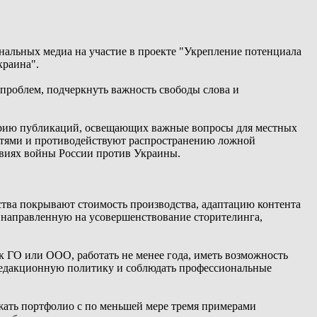
альных медиа на участие в проекте "Укрепление потенциала
краина".
проблем, подчеркнуть важность свободы слова и
 серию публикаций, освещающих важные вопросы для местных
стями и противодействуют распространению ложной
виях войны России против Украины.
ства покрывают стоимость производства, адаптацию контента
 направленную на усовершенствование сторителинга,
 ГО или ООО, работать не менее года, иметь возможность
 редакционную политику и соблюдать профессиональные
жать портфолио с по меньшей мере тремя примерами