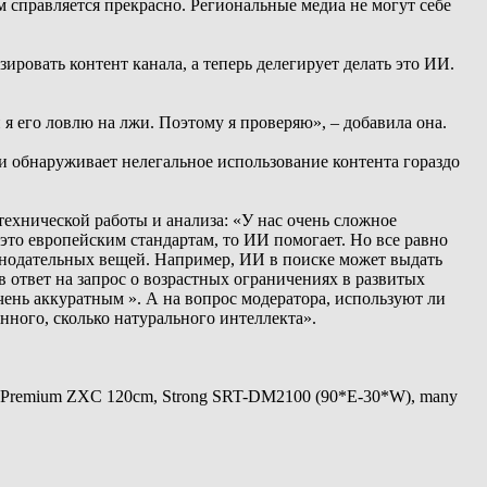
м справляется прекрасно. Региональные медиа не могут себе
ировать контент канала, а теперь делегирует делать это ИИ.
я его ловлю на лжи. Поэтому я проверяю», – добавила она.
и обнаруживает нелегальное использование контента гораздо
ехнической работы и анализа: «У нас очень сложное
 это европейским стандартам, то ИИ помогает. Но все равно
конодательных вещей. Например, ИИ в поиске может выдать
 ответ на запрос о возрастных ограничениях в развитых
очень аккуратным ». А на вопрос модератора, используют ли
нного, сколько натурального интеллекта».
 Premium ZXC 120cm, Strong SRT-DM2100 (90*E-30*W), many