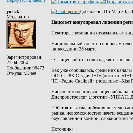
Вернуться к началу
yorick
Добавлено
: Пн Мар 30, 20
Модератор
Нацсовет аннулировал лицензии рег
Некоторые компании отказались от ли
Национальный совет по вопросам телев
на заседании 26 марта.
Зарегистрирован:
От лицензий отказались девять каналов
27.04.2004
Сообщения: 96473
Как уже сообщалось, среди них каналы 
Откуда: г.Киев
ООО «ТРК Студия 1+1» (логотип «1+1»
ЧП «Радио Скайвэй» (позывные «Kiss 
Нацсовет отменил ряд лицензий кана
Днепропетровск» (логотип «УНИАН. Д
"Обстоятельства, побудившие медиа ан
рынка, невозможностью начать вещание
обусловленной войной, сложностями тех
Источник: