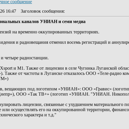
26 16:47
Заголовок сообщения
:
иональных каналов УНИАН и семи медиа
цензий на временно оккупированных территориях.
идения и радиовещания отменил восемь регистраций и аннулиро
 и четыре радиостанции.
Xsport и М1. Также от лицензии в селе Чугинка Луганской облас
). Также от частоты в Луганске отказалось ООО «Теле-радио к
FM»)
лов, вещающих под логотипом «УНИАН»: ООО «Гравис» (лого
непр»), ООО «Так ТВ+» (логотип «УНИАН. "УНИАН. Никополь
нулировать лицензии, связанные с ухудшением материального 
 или осуществлять его на оккупированной территории, финансо
нического характера и т.д."