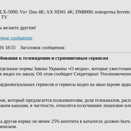
 LX-5090; Vu+ Duo 4K; AX HD61 4K; DM8000; поворотка Inverto
y TV
ы желаете другим!
26 18:55
Заголовок сообщения
:
ебования к телевидению и стриминговым сервисам
 отдельные нормы Закона Украины «О медиа», которые ужесточаю
ах видео по заказу. Об этом сообщает Секретариат Уполномоченн
удиовизуальных сервисов и сервисы видео на заказ (кроме ауди
лов, который предлагается пользователям, доля телеканалов, рас
 таким каналам, в частности, относятся получившие лицензию и
а ​​другая норма: не менее 25% контента в каталогах должно быт
аинском.