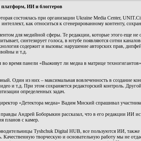
у платформ, ИИ и блоггеров
орая состоялась при организации Ukraine Media Center, UNIT.C
интеллект, как относиться к сгенерированному контенту, сохра
ентом для медийной сферы. Те редакции, которые этого еще не 
читывает, синтезирует голоса, в ютубе появляются сотни канал
ехнология содержит и вызовы: нарушение авторских прав, дипф
войны и т.д.
 во время панели «Выживут ли медиа в матрице техногигантов»
ный. Один из них – максимальная вовлеченность в создание кон
видео и т.д. При этом сохраняется редакторский контроль. Друго
атизации определенных задач.
иректор «Детектора медиа» Вадим Миский спрашивал участнико
правды Андрей Боборыкин рассказал, что в его редакции ИИ ис
я планов с камер.
водительницы Tyshchuk Digital HUB, все пользуются ИИ, также
ль. Качественную творческую и основательную работу мы не отд