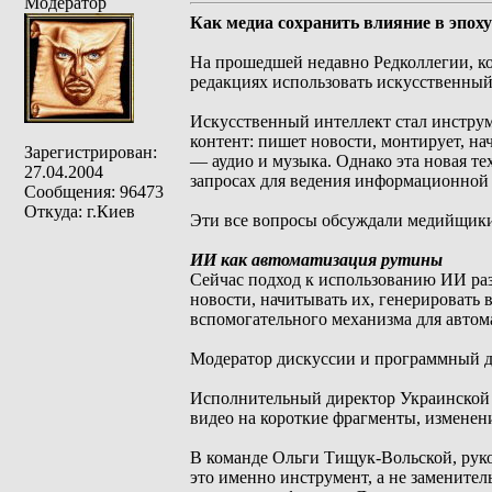
Модератор
Как медиа сохранить влияние в эпох
На прошедшей недавно Редколлегии, кот
редакциях использовать искусственный 
Искусственный интеллект стал инструм
контент: пишет новости, монтирует, на
Зарегистрирован:
— аудио и музыка. Однако эта новая т
27.04.2004
запросах для ведения информационной 
Сообщения: 96473
Откуда: г.Киев
Эти все вопросы обсуждали медийщики
ИИ как автоматизация рутины
Сейчас подход к использованию ИИ раз
новости, начитывать их, генерировать 
вспомогательного механизма для автом
Модератор дискуссии и программный д
Исполнительный директор Украинской 
видео на короткие фрагменты, изменени
В команде Ольги Тищук-Вольской, руко
это именно инструмент, а не замените