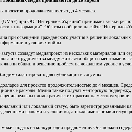
я локальных медиа принимаются до 20 апреля
ля проектов продолжительностью до 4 месяцев.
а (UMSF) при ОО "Интерньюз-Украина" принимает заявки регион
ости к информации". Об этом сообщили на сайте "Интерньюз-У
диа при освещении гражданского участия в решении локальных 
информации в условиях войны.
-августа создадут медиапроект из нескольких материалов или
алога и сотрудничества между жителями общин и местными вла
к жизни общин и решению проблем на локальном уровне в усло
ходимо адаптировать для публикации в соцсетях.
 долларов для проектов продолжительностью до 4 месяцев. Сред
ационные расходы. Медиа также получат менторскую поддержку,
вещение реальных демократических практик на местном уровне.
ональный или локальный статус, быть зарегистрированными как
ределенными сроками и условиями, а также иметь независимую
 может подать на конкурс одно предложение. Она должна содер