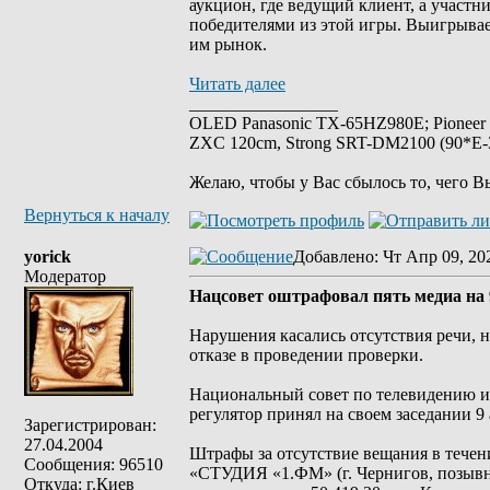
аукцион, где ведущий клиент, а участн
победителями из этой игры. Выигрывае
им рынок.
Читать далее
_________________
OLED Panasonic TX-65HZ980E; Pioneer
ZXC 120cm, Strong SRT-DM2100 (90*E-30
Желаю, чтобы у Вас сбылось то, чего В
Вернуться к началу
yorick
Добавлено
: Чт Апр 09, 20
Модератор
Нацсовет оштрафовал пять медиа на 
Нарушения касались отсутствия речи, 
отказе в проведении проверки.
Национальный совет по телевидению и
регулятор принял на своем заседании 9 
Зарегистрирован:
27.04.2004
Штрафы за отсутствие вещания в течен
Сообщения: 96510
«СТУДИЯ «1.ФМ» (г. Чернигов, позывны
Откуда: г.Киев