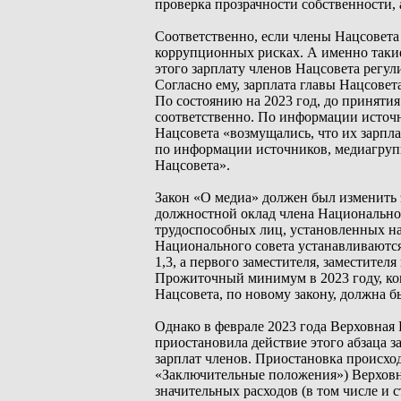
проверка прозрачности собственности, 
Соответственно, если члены Нацсовета
коррупционных рисках. А именно такие
этого зарплату членов Нацсовета регу
Согласно ему, зарплата главы Нацсовет
По состоянию на 2023 год, до принятия
соответственно. По информации источн
Нацсовета «возмущались, что их зарпла
по информации источников, медиагруп
Нацсовета».
Закон «О медиа» должен был изменить э
должностной оклад члена Национальног
трудоспособных лиц, установленных на
Национального совета устанавливаютс
1,3, а первого заместителя, заместител
Прожиточный минимум в 2023 году, когд
Нацсовета, по новому закону, должна бы
Однако в феврале 2023 года Верховная 
приостановила действие этого абзаца з
зарплат членов. Приостановка происход
«Заключительные положения») Верховн
значительных расходов (в том числе и 