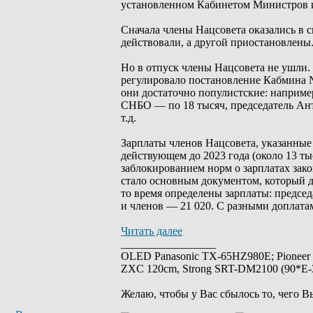
установленном Кабинетом Министров 
Сначала члены Нацсовета оказались в 
действовали, а другой приостановлены.
Но в отпуск члены Нацсовета не ушли.
регулировало постановление Кабмина №
они достаточно популистские: например,
СНБО — по 18 тысяч, председатель Ан
т.д.
Зарплаты членов Нацсовета, указанные 
действующем до 2023 года (около 13 тыс
заблокированием норм о зарплатах зак
стало основным документом, который да
то время определены зарплаты: предсе
и членов — 21 020. С разными доплата
Читать далее
_________________
OLED Panasonic TX-65HZ980E; Pioneer
ZXC 120cm, Strong SRT-DM2100 (90*E-30
Желаю, чтобы у Вас сбылось то, чего В