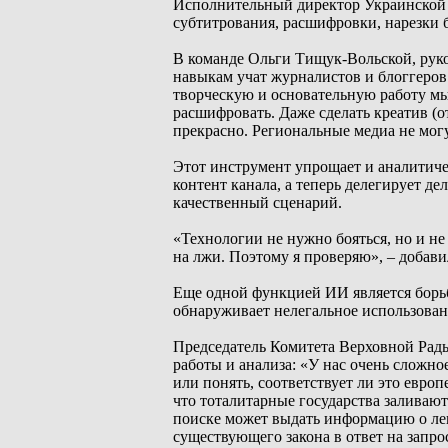
Исполнительный директор Украинской 
субтитрования, расшифровки, нарезки 
В команде Ольги Тищук-Вольской, руко
навыкам учат журналистов и блоггеров
творческую и основательную работу мы
расшифровать. Даже сделать креатив (о
прекрасно. Региональные медиа не могу
Этот инструмент упрощает и аналитичес
контент канала, а теперь делегирует д
качественный сценарий.
«Технологии не нужно бояться, но и н
на лжи. Поэтому я проверяю», – добави
Еще одной функцией ИИ является борьб
обнаруживает нелегальное использован
Председатель Комитета Верховной Рад
работы и анализа: «У нас очень сложно
или понять, соответствует ли это евро
что тоталитарные государства заливаю
поиске может выдать информацию о лег
существующего закона в ответ на запро