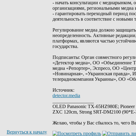
- начать консультации с медиарынком
организациями, региональными медиа и
- гарантировать переходный период по
деятельность в соответствие с новыми
Регулирование медиа должно защищать о
неопределенность. Активные редакции
платформах, являются частью устойчив
государства.
Подписанты: Орган совместного регул
«Детектор медиа», ОО «Объединение Т
медиа «Репортер», Эспресо, ОО «Цент
«Новинарная», «Украинская правда», 
телерадиокомпания Украины», ОО «Общ
Источник:
detector.media
_________________
OLED Panasonic TX-65HZ980E; Pioneer
ZXC 120cm, Strong SRT-DM2100 (90*E-30
Желаю, чтобы у Вас сбылось то, чего В
Вернуться к началу