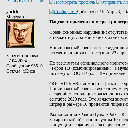
Вернуться к началу
yorick
Добавлено
: Чт Апр 23, 20
Модератор
Нацсовет применил к медиа три штра
Среди основных нарушений: отсутствие
а также отсутствие исходных данных, н
Национальный совет по телевидению и
регулятор принял на заседании 23 апрел
Зарегистрирован:
27.04.2004
По результатам официального монитор
Сообщения: 96510
«Город ТВ (комбинированный)» в мульт
Откуда: г.Киев
поэтому к ООО «Город ТВ» применен шт
ООО «ТРК «Возможность» (исковые «рад
Национальный совет с заявлением о пе
сведений о поставщике электронных ко
сентябре 2020 года. Это является знач
штраф в размере 10 процентов лицензио
Радиостанция «Радио Пульс «Pulzus Ra
Закарпатской области получила 10 пре
концепции вещания, 8 – за нарушение 