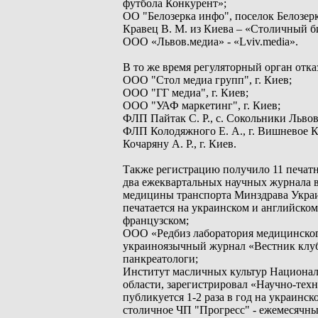
футбола Конкурент»;
ОО "Белозерка инфо", поселок Белозерка
Кравец В. М. из Киева – «Столичный б
ООО «Львов.медиа» - «Lviv.media».
В то же время регуляторный орган отка
ООО "Стол медиа групп", г. Киев;
ООО "ГГ медиа", г. Киев;
ООО "УАФ маркетинг", г. Киев;
ФЛП Пайтак С. Р., с. Сокольники Львов
ФЛП Колодяжного Е. А., г. Вишневое К
Кочаряну А. Р., г. Киев.
Также регистрацию получило 11 печатн
два ежеквартальных научных журнала в
медицины транспорта Минздрава Укра
печатается на украинском и английско
французском;
ООО «Редбиз лаборатория медицинского
украиноязычный журнал «Вестник клуба
панкреатологи;
Институт масличных культур Национал
области, зарегистрировал «Научно-те
публикуется 1-2 раза в год на украинск
столичное ЧП "Прогресс" - ежемесячны