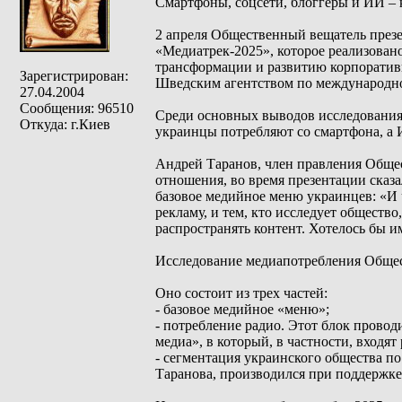
Смартфоны, соцсети, блоггеры и ИИ –
2 апреля Общественный вещатель през
«Медиатрек-2025», которое реализован
трансформации и развитию корпоратив
Зарегистрирован:
Шведским агентством по международно
27.04.2004
Сообщения: 96510
Среди основных выводов исследования:
Откуда: г.Киев
украинцы потребляют со смартфона, а 
Андрей Таранов, член правления Общес
отношения, во время презентации сказа
базовое медийное меню украинцев: «И ч
рекламу, и тем, кто исследует общество
распространять контент. Хотелось бы и
Исследование медиапотребления Общес
Оно состоит из трех частей:
- базовое медийное «меню»;
- потребление радио. Этот блок прово
медиа», в который, в частности, входя
- сегментация украинского общества по
Таранова, производился при поддержке