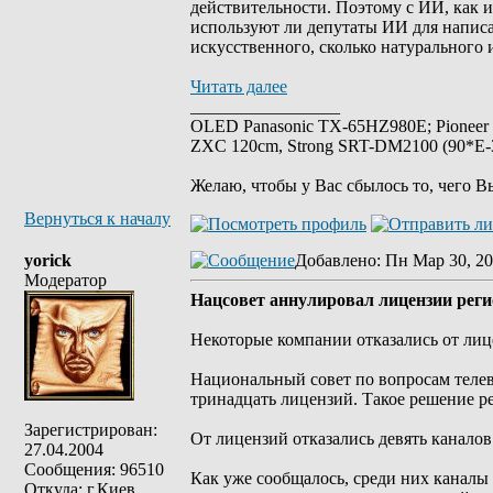
действительности. Поэтому с ИИ, как и
используют ли депутаты ИИ для написан
искусственного, сколько натурального 
Читать далее
_________________
OLED Panasonic TX-65HZ980E; Pioneer
ZXC 120cm, Strong SRT-DM2100 (90*E-30
Желаю, чтобы у Вас сбылось то, чего В
Вернуться к началу
yorick
Добавлено
: Пн Мар 30, 20
Модератор
Нацсовет аннулировал лицензии рег
Некоторые компании отказались от ли
Национальный совет по вопросам теле
тринадцать лицензий. Такое решение ре
Зарегистрирован:
От лицензий отказались девять каналов
27.04.2004
Сообщения: 96510
Как уже сообщалось, среди них каналы 
Откуда: г.Киев