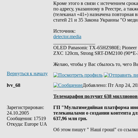
Кроме этого в связи с истечением срок
по адресу, указанному в Реестре, а т
(телеканал «41») назначена повторная 
статей 21 и 35 Закона Украины "О меди
Источник:
detector.media
_________________
OLED Panasonic TX-65HZ980E; Pioneer
ZXC 120cm, Strong SRT-DM2100 (90*E-30
Желаю, чтобы у Вас сбылось то, чего В
Вернуться к началу
lvv_68
Добавлено
: Пт Апр 24, 20
Телемарафон получит 638 миллионов 
Зарегистрирован:
ГП "Мультимедийная платформа ино
24.10.2005
телеканалами о создании контента д
Сообщения: 17519
637,96 млн грн.
Откуда: Europe UA
Об этом пишут " Наші гроші" со ссылко