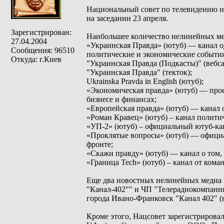
Национальный совет по телевидению и 
на заседании 23 апреля.
Зарегистрирован:
Наибольшее количество нелинейных ме
27.04.2004
«Украинская Правда» (ютуб) — канал 
Сообщения: 96510
политические и экономические события
Откуда: г.Киев
"Украинская Правда (Подкасты)" (вебса
"Украинская Правда" (текток);
Ukrainska Pravda in English (ютуб);
«Экономическая правда» (ютуб) — прое
бизнесе и финансах;
«Европейская правда» (ютуб) — канал 
«Роман Кравец» (ютуб) – канал полити
«УП-2» (ютуб) – официальный ютуб-кан
«Проклятые вопросы» (ютуб) — официа
фронте;
«Скажи правду» (ютуб) — канал о том, 
«Граница Tech» (ютуб) – канал от ком
Еще два новостных нелинейных медиа
"Канал-402"" и ЧП "Телерадиокомпани
города Ивано-Франковск "Канал 402" (
Кроме этого, Нацсовет зарегистрировал