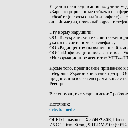
Еще четыре предписания получили мед
«Зарегистрированные субъекты в сфере
вебсайте (в своем онлайн-профиле) сл
онлайн-медиа, почтовый адрес, телефон
Эту норму нарушили:
ОО "Всеукраинский высший совет юрист
указал на сайте номера телефона;
ОО «Радиоцентр» (название онлайн-меди
ООО «Информационное агентство – Укр
«Информационное агентство УНТ»/«UN
Кроме того, предписание применено к 
Telegram «Украинский медиа-центр «Об
предписания в его телеграмм-канале н
Реестре.
Все упомянутые медиа имеют 7 рабочих
Источник:
detector.media
_________________
OLED Panasonic TX-65HZ980E; Pioneer
ZXC 120cm, Strong SRT-DM2100 (90*E-30