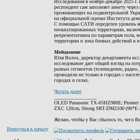
Исследования в ноябре-декабре 2025 г.
респондент сам заполняет анкету через 
проживающих на подконтрольной Украи
на официальной оценке Института дем
С помощью САТИ определен уровень ми
неоккупированных территориях, включа
репрезентативна по параметрам пола, 
территории и зона боевых действий в 
Медиаменю
Юля Волох, директор департамента исс
исследование дает общий взгляд на пот
разных сегментов (телевидение, радио, 
проводили не только в городах с насел
городах и селах.
Читать далее
_________________
OLED Panasonic TX-65HZ980E; Pioneer
ZXC 120cm, Strong SRT-DM2100 (90*E-30
Желаю, чтобы у Вас сбылось то, чего В
Вернуться к началу