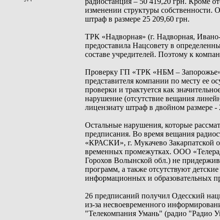
радиостанция – 50 419,20 грн. Кроме о
изменении структуры собственности. О
штраф в размере 25 209,60 грн.
ТРК «Надворная» (г. Надворная, Ивано
предоставила Нацсовету в определенны
составе учредителей. Поэтому к компан
Проверку ГП «ТРК «НБМ – Запорожье» (
представителя компании по месту ее ос
проверки и трактуется как значительно
нарушение (отсутствие вещания линейн
лицензиату штраф в двойном размере - 2
Остальные нарушения, которые рассмат
предписания. Во время вещания радио
«КРАСКИ», г. Мукачево Закарпатской о
временных промежутках. ООО «Телеради
Горохов Волынской обл.) не придержи
программ, а также отсутствуют детск
информационных и образовательных п
26 предписаний получил Одесский нац
из-за несвоевременного информировани
"Телекомпания Умань" (радио "Радио Ум