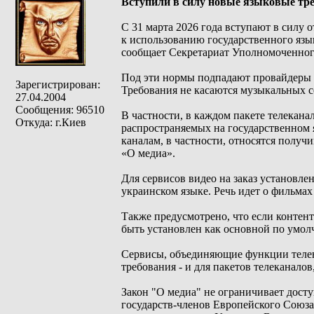
Вступили в силу новые языковые тр
С 31 марта 2026 года вступают в силу
к использованию государственного языка
сообщает Секретариат Уполномоченного
Под эти нормы подпадают провайдеры а
Зарегистрирован:
Требования не касаются музыкальных с
27.04.2004
Сообщения: 96510
В частности, в каждом пакете телеканал
Откуда: г.Киев
распространяемых на государственном я
каналам, в частности, относятся полу
«О медиа».
Для сервисов видео на заказ установлен
украинском языке. Речь идет о фильма
Также предусмотрено, что если контент
быть установлен как основной по умол
Сервисы, объединяющие функции телев
требования - и для пакетов телеканалов,
Закон "О медиа" не ограничивает дост
государств-членов Европейского Союза,