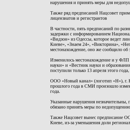
нарушения и принять меры для недопу
Также ряд предписаний Нацсовет прим
лицензиатов и регистрантов
В частности, пять предписаний по раз
задержки с информированием Национал
«Видзон» из Одессы, которое ведет ли
Киеве», «Знаем 24», «Викторина», «Н
местонахождение, оно же сообщило об 
Изменилось местонахождение и у ФЛП
науки» и «Вестник науки и образовани
поступили только 13 апреля этого год
ООО «Новый канал» (логотип «Н»), г. К
прошлого года в СМИ произошло измене
года.
Указанные нарушения незначительны, 
обязано принять меры по недопущению
Также Нацсовет вынес предписание ОО
Киеве, из-за уменьшения доли региона