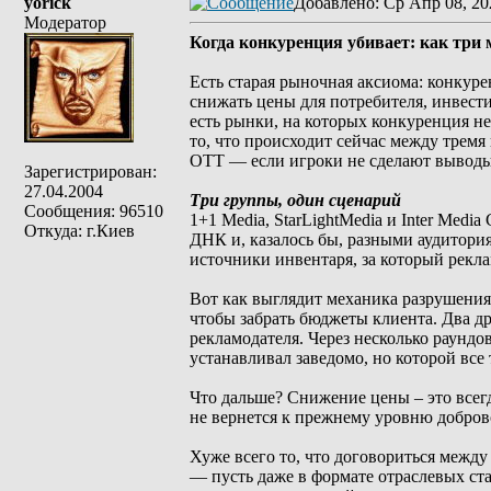
yorick
Добавлено
: Ср Апр 08, 20
Модератор
Когда конкуренция убивает: как тр
Есть старая рыночная аксиома: конкуре
снижать цены для потребителя, инвести
есть рынки, на которых конкуренция не
то, что происходит сейчас между трем
OTT — если игроки не сделают выводы
Зарегистрирован:
27.04.2004
Три группы, один сценарий
Сообщения: 96510
1+1 Media, StarLightMedia и Inter Med
Откуда: г.Киев
ДНК и, казалось бы, разными аудитория
источники инвентаря, за который рекла
Вот как выглядит механика разрушени
чтобы забрать бюджеты клиента. Два др
рекламодателя. Через несколько раундо
устанавливал заведомо, но которой все
Что дальше? Снижение цены – это всегд
не вернется к прежнему уровню добров
Хуже всего то, что договориться между
— пусть даже в формате отраслевых ст