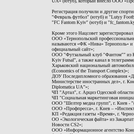
UA» (ютуб), который внесло ООО «Про
Регистрация получили и другие спорт
"Февраль футбол" (ютуб) и "Lutyy Footb
"FC Fantom Kyiv" (ютуб) и "fc_fantom.
Кроме этого Нацсовет зарегистрировал
ООО «Тернопольский профессиональны
называются «ФК «Нива» Тернополь» и 
официальный сайт»;
ООО "Футзальный клуб "Фантом"" из Кие
Kyiv Futsal", а также канал в телеграм
Харьковский национальный автомобиль
(Eсonomics of the Transport Complex)»;
ДОУ Последипломного образования «Д
Министерстве иностранных дел», г. К
Diplomatica UA”»;
ЧП "Артал", г. Арциз Одесской области 
ЧП "Социальная маркетинговая инициатив
ООО "Шелтер медиа групп", г. Киев - "
ООО «Профпресса», г. Киев – «Инспект
КП «Редакция газеты «Время», г. Черн
ОО «Экологическая файта» из Закарпат
Новости CS2»;
ООО «Информационное агентство Конку