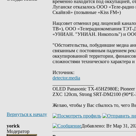
временно находится под оккупацией, о
Луганске отказалось ООО «Теле-радио
Скайвэй» (позывные «Kiss FM»)
Нацсовет отменил ряд лицензий кана
ТВ»), ООО «Телерадиокомпания ТЭТ-Д
«УНИАН. "УНИАН. Никополь") и ООО 
"Обстоятельства, побудившие медиа ан
связанным с постоянным падением рекл
оккупированной территории, финансов
сложностями технического характера и 
Источник:
detector.media
_________________
OLED Panasonic TX-65HZ980E; Pioneer
ZXC 120cm, Strong SRT-DM2100 (90*E-30
Желаю, чтобы у Вас сбылось то, чего В
Вернуться к началу
yorick
Добавлено
: Вт Мар 31, 20
Модератор