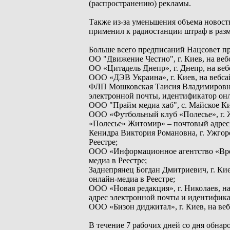
(распространению) рекламы.
Также из-за уменьшения объема новост
применил к радиостанции штраф в разме
Больше всего предписаний Нацсовет пр
ОО "Движение Честно", г. Киев, на ве
ОО «Цитадель Днепр», г. Днепр, на веб
ООО «ДЭВ Украина», г. Киев, на вебсай
ФЛП Мошковская Таисия Владимировна, 
электронной почты, идентификатор онл
ООО "Прайм медиа хаб", с. Майское Кир
ООО «Футбольный клуб «Полесье», г. Ж
«Полесье» Житомир» – почтовый адрес,
Кенидра Виктория Романовна, г. Ужгор
Реестре;
ООО «Информационное агентство «Врем
медиа в Реестре;
Заднепрянец Богдан Дмитриевич, г. Кие
онлайн-медиа в Реестре;
ООО «Новая редакция», г. Николаев, на
адрес электронной почты и идентифика
ООО «Бизон диджитал», г. Киев, на веб
В течение 7 рабочих дней со дня обнар