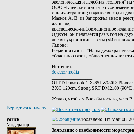
экологическая и лечебная геология" на
ООО «Киевский институт современной 
и психотерапии»; издание выходит два
Маяков А. В. из Запорожья внес в рее
журнал»;
краеведческо-информационное издание -
Одессы; он печатается раз в год на дву
две всеукраинские газеты («Истории» и
Львова;
Редакция газеты "Наша демократическ
областную газету общественно-полити
Источник:
detector.media
_________________
OLED Panasonic TX-65HZ980E; Pioneer
ZXC 120cm, Strong SRT-DM2100 (90*E-30
Желаю, чтобы у Вас сбылось то, чего В
Вернуться к началу
yorick
Добавлено
: Пт Май 08, 20
Модератор
Заявление о необходимости моратория