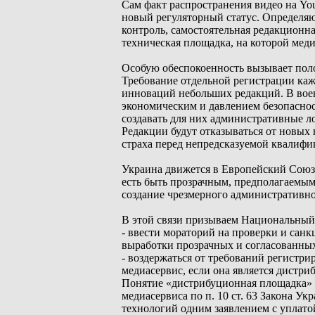
Сам факт распространения видео на Yo
новый регуляторный статус. Определя
контроль, самостоятельная редакционна
техническая площадка, на которой мед
Особую обеспокоенность вызывает пол
Требование отдельной регистрации каж
инноваций небольших редакций. В воен
экономическим и давлением безопаснос
создавать для них административные л
Редакции будут отказываться от новых 
страха перед непредсказуемой квалифи
Украина движется в Европейский Союз,
есть быть прозрачным, предполагаемы
создание чрезмерного административно
В этой связи призываем Национальный 
- ввести мораторий на проверки и санк
выработки прозрачных и согласованных
- воздержаться от требований регистр
медиасервис, если она является дист
Понятие «дистрибуционная площадка» 
медиасервиса по п. 10 ст. 63 Закона У
технологий одним заявлением с уплатой