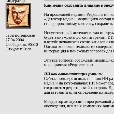
Модератор
Как медиа сохранить влияние в эпох
На прошедшей недавно Редколлегии, кот
«Детектор медиа», медийщики обсудили,
сгенерированному контенту, сохранить
Искусственный интеллект стал инструм
Зарегистрирован:
будут вынуждены догонять тренды. ИИ с
27.04.2004
в ютубе появляются сотни каналов с с
Сообщения: 96510
Однако эта новая технология содержит
Откуда: г.Киев
информация в поисковых запросах для 
Эти все вопросы обсуждали медийщики
мероприятия «Редколлегия».
ИИ как автоматизация рутины
Сейчас подход к использованию ИИ раз
медиа и на ютуб-каналах ИИ может созд
сохраняется редакторский контроль. Др
для автоматизации определенных задач
Модератор дискуссии и программный д
обсуждения, чем в их компаниях заним