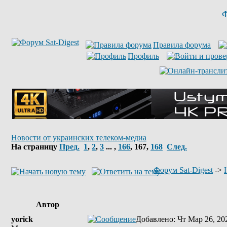
Ф
Правила форума
Профиль
Новости от украинских телеком-медиа
На страницу
Пред.
1
,
2
,
3
... ,
166
,
167
,
168
След.
Форум Sat-Digest
->
Автор
yorick
Добавлено
: Чт Мар 26, 20