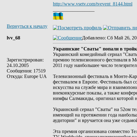
http://www.vsetv.com/tvevent_8144.html
_________________
Вернуться к началу
lvv_68
Добавлено
: Сб Май 26, 20
Украинские "Сваты" попали в тройк
Украинский комедийный сериал "Сваты"
Зарегистрирован:
премию телевизионного фестиваля в Мо
24.10.2005
2011 году наибольшее число телезрител
Сообщения: 17519
Откуда: Europe UA
Телевизионный фестиваль в Монте-Кар
фестивалем в Европе. Фестиваль был со
искусства на службе мира и взаимопон
внеконкурсные показы, а также конфере
нимфы Салмакиды, оригинал которой н
Украинский сериал "Сваты" на 52ом т
имеющий на протяжении года наибольш
аудитории" и вручается она уже седьмой
Эта премия организована совместно Те
TV Worldwide, специализирующейся на 