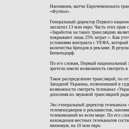
Напомним, матчи Еврочемпионата тран
«Футбол».
Генеральный директор Первого национа
заплатил 13 млн евро. Часть этих прав
«Заработок на таких трансляциях являе
покрывают лишь 25% затрат ». Как уто
условиями контракта с УЕФА, который
количества брендов в рекламе. В резуль
Бенкендорф.
По его словам, Первый национальный з
зрители имели возможность смотреть в 
Такое распределение трансляций, по о
Западной Украины, позвонивший в судию
возможности смотреть телеканал «Укра
дополняя их звуковой трансляцией рад
Экс-генеральный директор телеканала
телеменеджеров и рекламистов, напом
телекомпаний во всем мире. По его сл
нахождения местных телеканалов состав
минимум, на 10 млн евро.