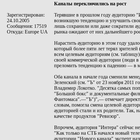
Каналы переключились на рост
Зарегистрирован:
Терявшие в прошлом году аудиторию "
24.10.2005
возникшую тенденцию и улучшить свои 
Сообщения: 17519
лишь сохранили или даже сократили ау
Откуда: Europe UA
рынка ожидают от них дальнейшего рос
Нарастить аудиторию в этом году удал
который более пяти лет терял зрителей 
всем целевым аудиториям (см. таблицу)
своей коммерческой аудитории (люди в в
преломить тенденцию к падению — в ма
Оба канала в начале года сменили мене
Зеленский (см. "Ъ" от 23 ноября 2011 
Владимир Локотко. "Десятка самых поп
"Большой бокс" и документальные филь
Фантомаса".—"Ъ")",— отмечает директ
словам, помогла смена целевой аудитор
аудиторией стали и их родители. Так, 
качестве продуктов "Ревизор".
Впрочем, аудитория "Интера" сейчас не
"Как только на СТБ начался новый тел
аудитории "Нового канала" эксперт на