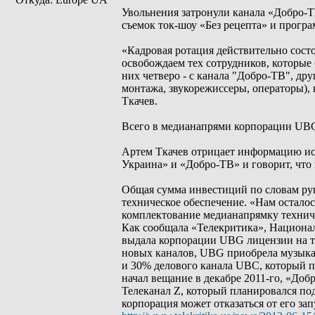
Увольнения затронули канала «Добро-Т
съемок ток-шоу «Без рецепта» и програ
«Кадровая ротация действительно состо
освобождаем тех сотрудников, которые 
них четверо - с канала "Добро-ТВ", др
монтажа, звукорежиссеры, операторы), 
Ткачев.
Всего в медианапрями корпорации UBG 
Артем Ткачев отрицает информацию ис
Украина» и «Добро-ТВ» и говорит, что
Общая сумма инвестиций по словам руко
техническое обеспечение. «Нам остало
комплектование медианапрямку техниче
Как сообщала «Телекритика», Национал
выдала корпорации UBG лицензии на тр
новых каналов, UBG приобрела музыкал
и 30% делового канала UBC, который пер
начал вещание в декабре 2011-го, «Добр
Телеканал Z, который планировался по
корпорация может отказаться от его за