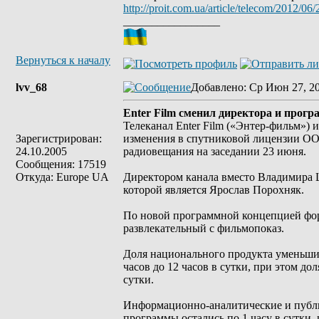
http://proit.com.ua/article/telecom/2012/06
_________________
Вернуться к началу
lvv_68
Добавлено
: Ср Июн 27, 2
Enter Film сменил директора и прог
Телеканал Enter Film («Энтер-фильм»
Зарегистрирован:
изменения в спутниковой лицензии ОО
24.10.2005
радиовещания на заседании 23 июня.
Сообщения: 17519
Откуда: Europe UA
Директором канала вместо Владимира Ш
которой является Ярослав Порохняк.
По новой программной концепцией форм
развлекательный с фильмопоказ.
Доля национального продукта уменьшила
часов до 12 часов в сутки, при этом до
сутки.
Информационно-аналитические и публи
программы остались по 1 часу в сутки,