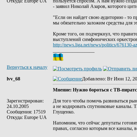
Откуда: Europe UA
пользуется спросом. А нам нужно созда
- заявил Николай Азаров, которого цит
"Если он найдет свою аудиторию - то п
мы обязательно заложим средства для эт
Кроме того, он подчеркнул, что правит
выступлений симфонических оркестров
http://news.liga.net/news/politics/676130
_________________
Вернуться к началу
lvv_68
Добавлено
: Вт Июн 12, 20
Мнение: Нужно бороться с ТВ-пиратс
Зарегистрирован:
Для того чтобы помочь развиваться рын
24.10.2005
а не кодировать спутниковые каналы. Т
Сообщения: 17519
Глущенко.
Откуда: Europe UA
Напомним, что сейчас депутаты готовят
правах, согласно которым все каналы,