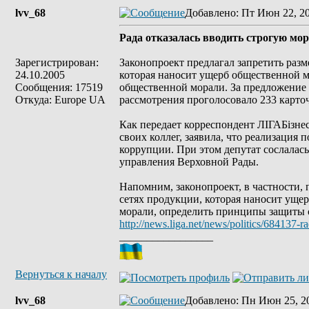
lvv_68
Добавлено
: Пт Июн 22, 2
Рада отказалась вводить строгую мор
Зарегистрирован:
Законопроект предлагал запретить раз
24.10.2005
которая наносит ущерб общественной м
Сообщения: 17519
общественной морали. За предложение 
Откуда: Europe UA
рассмотрения проголосовало 233 карто
Как передает корреспондент ЛІГАБізне
своих коллег, заявила, что реализация
коррупции. При этом депутат сослалас
управления Верховной Рады.
Напомним, законопроект, в частности,
сетях продукции, которая наносит уще
морали, определить принципы защиты о
http://news.liga.net/news/politics/684137-
_________________
Вернуться к началу
lvv_68
Добавлено
: Пн Июн 25, 2