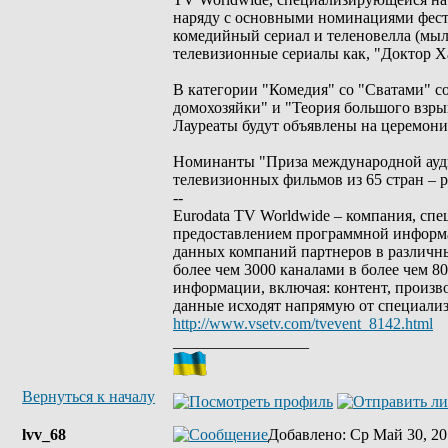
наряду с основными номинациями фести
комедийный сериал и теленовелла (мыл
телевизионные сериалы как, "Доктор Ха
В категории "Комедия" со "Сватами" 
домохозяйки" и "Теория большого взрыв
Лауреаты будут объявлены на церемони
Номинанты "Приза международной ауди
телевизионных фильмов из 65 стран – 
--
Eurodata TV Worldwide – компания, сп
предоставлением программной информа
данных компаний партнеров в различны
более чем 3000 каналами в более чем 
информации, включая: контент, произв
данные исходят напрямую от специали
http://www.vsetv.com/tvevent_8142.html
_________________
Вернуться к началу
lvv_68
Добавлено
: Ср Май 30, 20