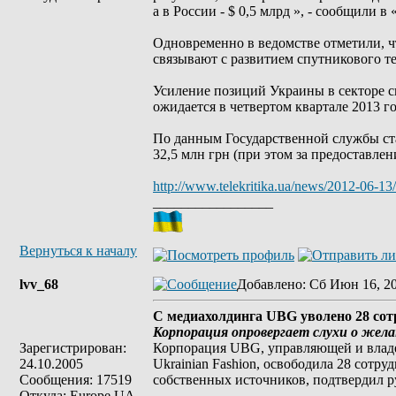
а в России - $ 0,5 млрд », - сообщили в
Одновременно в ведомстве отметили, ч
связывают с развитием спутникового те
Усиление позиций Украины в секторе с
ожидается в четвертом квартале 2013 го
По данным Государственной службы ста
32,5 млн грн (при этом за предоставлен
http://www.telekritika.ua/news/2012-06-13
_________________
Вернуться к началу
lvv_68
Добавлено
: Сб Июн 16, 2
С медиахолдинга UBG уволено 28 со
Корпорация опровергает слухи о жел
Зарегистрирован:
Корпорация UBG, управляющей и владе
24.10.2005
Ukrainian Fashion, освободила 28 сот
Сообщения: 17519
собственных источников, подтвердил 
Откуда: Europe UA