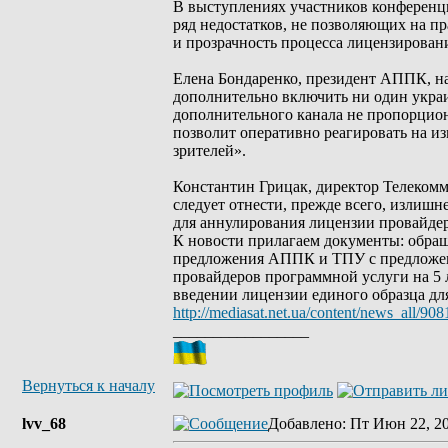
В выступлениях участников конференц
ряд недостатков, не позволяющих на п
и прозрачность процесса лицензирован
Елена Бондаренко, президент АППК, на
дополнительно включить ни один украи
дополнительного канала не пропорцио
позволит оперативно реагировать на и
зрителей».
Константин Грицак, директор Телекомм
следует отнести, прежде всего, излиш
для аннулирования лицензии провайде
К новости прилагаем документы: обра
предложения АППК и ТПУ с предложен
провайдеров программной услуги на 5 
введении лицензии единого образца дл
http://mediasat.net.ua/content/news_all/908
_________________
Вернуться к началу
lvv_68
Добавлено
: Пт Июн 22, 2