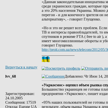
«Данная законодательная инициатива м
среди украинских граждан, которые при
а это 20% населения Украины. Можно до
перегон - и для конечного зрителя он н
альтернативу», - говорит Глущенко.
«Но и это не решит всех проблем. Есл
ТВ и интересы правообладателей, то им
спутников в режиме FTA ( free to air ),
имеет многомиллионные обороты и убив
говорит Глущенко.
http://proit.com.ua/news/telecom/2012/05/
_________________
Вернуться к началу
lvv_68
Добавлено
: Чт Июн 14, 20
«Укркосмос» оценил объем рынка спу
Большинство украинцев не готовы плат
Зарегистрирован:
предприятии «Укркосмос», пишет издани
24.10.2005
Сообщения: 17519
«95% наших пользователей не готовы п
Откуда: Europe UA
результате, объем рынка Украины в день