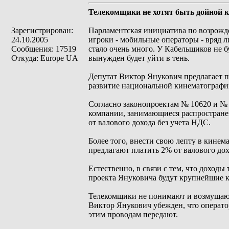
Телекомщики не хотят быть дойной к
Зарегистрирован:
Парламентская инициатива по возрожде
24.10.2005
игроки - мобильные операторы - вряд л
Сообщения: 17519
стало очень много. У Кабельщиков не бу
Откуда: Europe UA
вынужден будет уйти в тень.
Депутат Виктор Янукович предлагает по
развитие национальной кинематографи
Согласно законопроектам № 10620 и № 1
компании, занимающиеся распространен
от валового дохода без учета НДС.
Более того, внести свою лепту в кине
предлагают платить 2% от валового дох
Естественно, в связи с тем, что доход
проекта Януковича будут крупнейшие 
Телекомщики не понимают и возмущаютс
Виктор Янукович убежден, что операто
этим проводам передают.