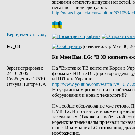
значками отмечать выпуски новостей, в
негатив", - подчеркнул он.
http://news.liga.net/news/culture/67105
_________________
Вернуться к началу
lvv_68
Добавлено
: Ср Май 30, 20
Ки-Мюн Нам, LG: "В 3D-контенте ож
Зарегистрирован:
На "Выставке ТВ контента Кореи в Ук
24.10.2005
форматах HD и 3D. Директор отдела ау
Сообщения: 17519
и HDTV в Украине.
Откуда: Europe UA
http://www.youtube.com/watch?v=TUVCb
На украинском рынке стоит проблема о
оборудования и новых технологий?
Ну вообще оборудование уже готово. П
DVB-T2. И по этой сети можно трансли
телеканалах. (Так же и в кабельной с
корейские телеканалы приехали показа
шанс. И компания LG готова поддержив
изображение.