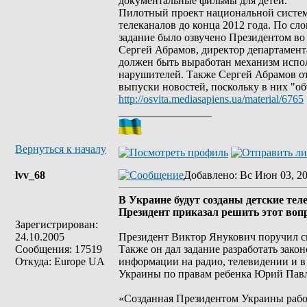
документальные фильмы для детей.
Пилотный проект национальной системы
телеканалов до конца 2012 года. По с
задание было озвучено Президентом во 
Сергей Абрамов, директор департамент
должен быть выработан механизм испо
нарушителей. Также Сергей Абрамов от
выпуски новостей, поскольку в них "о
http://osvita.mediasapiens.ua/material/6765
_________________
Вернуться к началу
lvv_68
Добавлено
: Вс Июн 03, 2
В Украине будут созданы детские те
Президент приказал решить этот вопр
Зарегистрирован:
24.10.2005
Президент Виктор Янукович поручил сп
Сообщения: 17519
Также он дал задание разработать зако
Откуда: Europe UA
информации на радио, телевидении и в
Украины по правам ребенка Юрий Павле
«Созданная Президентом Украины рабоч