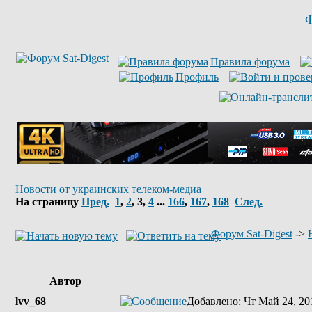
Ф
Правила форума
Профиль
Новости от украинских телеком-медиа
На страницу
Пред.
1
,
2
,
3
,
4
...
166
,
167
,
168
След.
Форум Sat-Digest
->
Автор
lvv_68
Добавлено
: Чт Май 24, 20