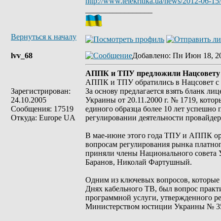
http://www.telekritika.ua/news/2012-06-15
_________________
Вернуться к началу
lvv_68
Добавлено
: Пн Июн 18, 2
АППК и ТПУ предложили Нацсовету у
АППК и ТПУ обратились в Нацсовет с 
Зарегистрирован:
За основу предлагается взять бланк л
24.10.2005
Украины от 20.11.2000 г. № 1719, кот
Сообщения: 17519
единого образца более 10 лет успешно 
Откуда: Europe UA
регулировании деятельности провайдер
В мае-июне этого года ТПУ и АППК о
вопросам регулирования рынка платног
приняли члены Национального совета 
Баранов, Николай Фартушный.
Одним из ключевых вопросов, которые 
Днях кабельного ТВ, был вопрос прак
программной услуги, утвержденного ре
Министерством юстиции Украины № 35