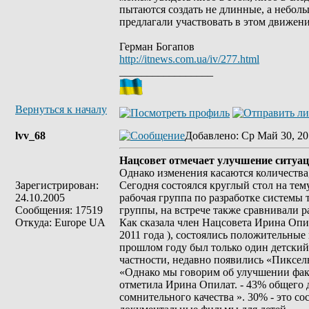
пытаются создать не длинные, а небол
предлагали участвовать в этом движен
Герман Богапов
http://itnews.com.ua/iv/277.html
_________________
Вернуться к началу
lvv_68
Добавлено
: Ср Май 30, 20
Нацсовет отмечает улучшение ситуац
Однако изменения касаются количества, 
Зарегистрирован:
Сегодня состоялся круглый стол на те
24.10.2005
рабочая группа по разработке системы 
Сообщения: 17519
группы, на встрече также сравнивали ра
Откуда: Europe UA
Как сказала член Нацсовета Ирина Опил
2011 года ), состоялись положительные 
прошлом году был только один детский 
частности, недавно появились «Пиксе
«Однако мы говорим об улучшении факти
отметила Ирина Опилат. - 43% общего д
сомнительного качества ». 30% - это 