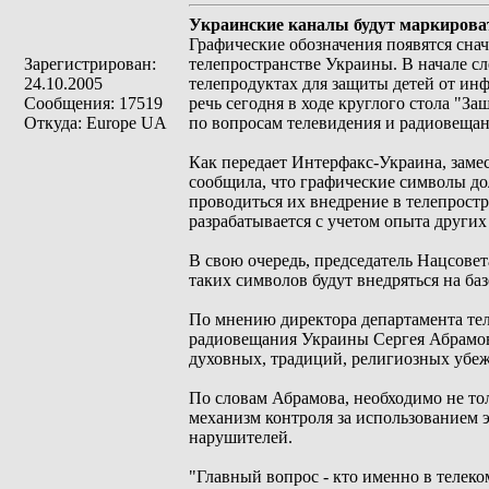
Украинские каналы будут маркирова
Графические обозначения появятся снач
Зарегистрирован:
телепространстве Украины. В начале с
24.10.2005
телепродуктах для защиты детей от ин
Сообщения: 17519
речь сегодня в ходе круглого стола "
Откуда: Europe UA
по вопросам телевидения и радиовещан
Как передает Интерфакс-Украина, заме
сообщила, что графические символы дол
проводиться их внедрение в телепростр
разрабатывается с учетом опыта других
В свою очередь, председатель Нацсове
таких символов будут внедряться на б
По мнению директора департамента тел
радиовещания Украины Сергея Абрамова
духовных, традиций, религиозных убе
По словам Абрамова, необходимо не то
механизм контроля за использованием 
нарушителей.
"Главный вопрос - кто именно в телеко