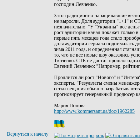
господин Левченко.
Зато традиционно наращивавшие весной
не выросли. Доля аудитории "1+1" и СТ
незначительно. "У "Украины" все день
рост аудитории канал покажет только 
первые пять месяцев года стало приобр
доля аудитории сериала поднималась до
зима 2011 года, и определенная стагна
то, что не все новые шоу оказались у
Ткаченко. СТБ не достиг прошлогодних 
Евгений Левченко: "Например, рейтинг
Продлится ли рост "Нового" и "Интера"
эксперты. "Результаты смены менеджер
сетки вещания обычно разрабатываются
прогнозирует генеральный продюсер к
Мария Попова
http://www.kommersant.ua/doc/1962285
_________________
Вернуться к началу