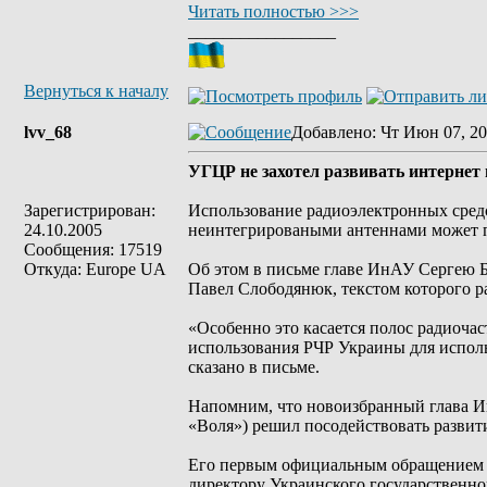
Читать полностью >>>
_________________
Вернуться к началу
lvv_68
Добавлено
: Чт Июн 07, 20
УГЦР не захотел развивать интернет 
Зарегистрирован:
Использование радиоэлектронных средст
24.10.2005
неинтегрироваными антеннами может п
Сообщения: 17519
Откуда: Europe UA
Об этом в письме главе ИнАУ Сергею Б
Павел Слободянюк, текстом которого ра
«Особенно это касается полос радиоча
использования РЧР Украины для исполь
сказано в письме.
Напомним, что новоизбранный глава И
«Воля») решил посодействовать развит
Его первым официальным обращением в
директору Украинского государственно