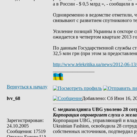
а в России - $ 0,5 млрд », - сообщили в
Одновременно в ведомстве отметили, ч
связывают с развитием спутникового те
Усиление позиций Украины в секторе с
ожидается в четвертом квартале 2013 го
По данным Государственной службы ста
32,5 млн грн (при этом за предоставлен
http://www.telekritika.ua/news/2012-06-13
_________________
Вернуться к началу
lvv_68
Добавлено
: Сб Июн 16, 2
С медиахолдинга UBG уволено 28 со
Корпорация опровергает слухи о жел
Зарегистрирован:
Корпорация UBG, управляющей и владе
24.10.2005
Ukrainian Fashion, освободила 28 сот
Сообщения: 17519
собственных источников, подтвердил 
Откуда: Europe UA