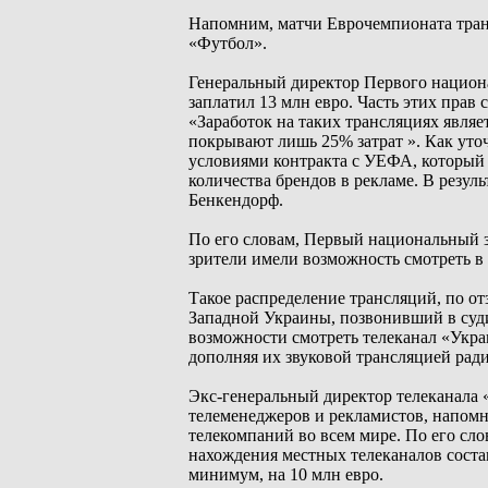
Напомним, матчи Еврочемпионата тран
«Футбол».
Генеральный директор Первого национа
заплатил 13 млн евро. Часть этих прав
«Заработок на таких трансляциях являе
покрывают лишь 25% затрат ». Как уто
условиями контракта с УЕФА, который
количества брендов в рекламе. В резуль
Бенкендорф.
По его словам, Первый национальный з
зрители имели возможность смотреть в 
Такое распределение трансляций, по о
Западной Украины, позвонивший в судию
возможности смотреть телеканал «Укра
дополняя их звуковой трансляцией рад
Экс-генеральный директор телеканала
телеменеджеров и рекламистов, напом
телекомпаний во всем мире. По его сл
нахождения местных телеканалов состав
минимум, на 10 млн евро.