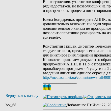
В выступлениях участников конференц
ряд недостатков, не позволяющих на п
и прозрачность процесса лицензирован
Елена Бондаренко, президент АППК, на
дополнительно включить ни один украи
дополнительного канала не пропорцио
позволит оперативно реагировать на и
зрителей».
Константин Грицак, директор Телекомм
следует отнести, прежде всего, излиш
для аннулирования лицензии провайде
К новости прилагаем документы: обра
предложения АППК и ТПУ с предложен
провайдеров программной услуги на 5 
введении лицензии единого образца дл
http://mediasat.net.ua/content/news_all/908
_________________
Вернуться к началу
lvv_68
Добавлено
: Пт Июн 22, 2