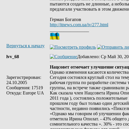
пытаются создать не длинные, а небол
предлагали участвовать в этом движен
Герман Богапов
http://itnews.com.ua/iv/277.html
_________________
Вернуться к началу
lvv_68
Добавлено
: Ср Май 30, 20
Нацсовет отмечает улучшение ситуац
Однако изменения касаются количества, 
Зарегистрирован:
Сегодня состоялся круглый стол на те
24.10.2005
рабочая группа по разработке системы 
Сообщения: 17519
группы, на встрече также сравнивали ра
Откуда: Europe UA
Как сказала член Нацсовета Ирина Опил
2011 года ), состоялись положительные 
прошлом году был только один детский 
частности, недавно появились «Пиксе
«Однако мы говорим об улучшении факти
отметила Ирина Опилат. - 43% общего д
сомнительного качества ». 30% - это 