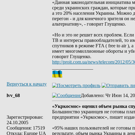
«Данная законодательная инициатива м
среди украинских граждан, которые при
а это 20% населения Украины. Можно до
перегон - и для конечного зрителя он н
альтернативу», - говорит Глущенко.
«Но и это не решит всех проблем. Есл
ТВ и интересы правообладателей, то им
спутников в режиме FTA ( free to air ),
имеет многомиллионные обороты и убив
говорит Глущенко.
http://proit.com.ua/news/telecom/2012/05/
_________________
Вернуться к началу
lvv_68
Добавлено
: Чт Июн 14, 20
«Укркосмос» оценил объем рынка спу
Большинство украинцев не готовы плат
Зарегистрирован:
предприятии «Укркосмос», пишет издани
24.10.2005
Сообщения: 17519
«95% наших пользователей не готовы п
Откуда: Europe UA
результате, объем рынка Украины в день