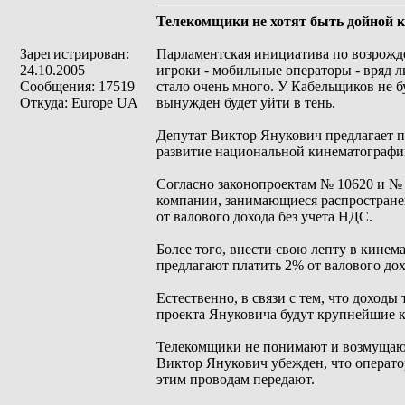
Телекомщики не хотят быть дойной к
Зарегистрирован:
Парламентская инициатива по возрожде
24.10.2005
игроки - мобильные операторы - вряд л
Сообщения: 17519
стало очень много. У Кабельщиков не бу
Откуда: Europe UA
вынужден будет уйти в тень.
Депутат Виктор Янукович предлагает по
развитие национальной кинематографи
Согласно законопроектам № 10620 и № 1
компании, занимающиеся распространен
от валового дохода без учета НДС.
Более того, внести свою лепту в кине
предлагают платить 2% от валового дох
Естественно, в связи с тем, что доход
проекта Януковича будут крупнейшие 
Телекомщики не понимают и возмущаютс
Виктор Янукович убежден, что операто
этим проводам передают.