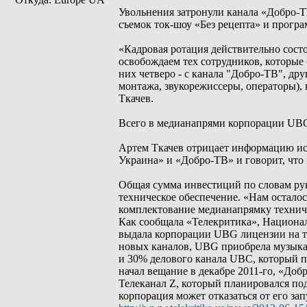
Увольнения затронули канала «Добро-Т
съемок ток-шоу «Без рецепта» и програ
«Кадровая ротация действительно состо
освобождаем тех сотрудников, которые 
них четверо - с канала "Добро-ТВ", др
монтажа, звукорежиссеры, операторы), 
Ткачев.
Всего в медианапрями корпорации UBG 
Артем Ткачев отрицает информацию ис
Украина» и «Добро-ТВ» и говорит, что
Общая сумма инвестиций по словам руко
техническое обеспечение. «Нам остало
комплектование медианапрямку техниче
Как сообщала «Телекритика», Национал
выдала корпорации UBG лицензии на тр
новых каналов, UBG приобрела музыкал
и 30% делового канала UBC, который пер
начал вещание в декабре 2011-го, «Добр
Телеканал Z, который планировался по
корпорация может отказаться от его за