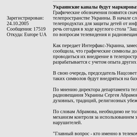
Украинские каналы будут маркирова
Графические обозначения появятся снач
Зарегистрирован:
телепространстве Украины. В начале с
24.10.2005
телепродуктах для защиты детей от ин
Сообщения: 17519
речь сегодня в ходе круглого стола "
Откуда: Europe UA
по вопросам телевидения и радиовещан
Как передает Интерфакс-Украина, заме
сообщила, что графические символы дол
проводиться их внедрение в телепростр
разрабатывается с учетом опыта других
В свою очередь, председатель Нацсове
таких символов будут внедряться на б
По мнению директора департамента тел
радиовещания Украины Сергея Абрамова
духовных, традиций, религиозных убе
По словам Абрамова, необходимо не то
механизм контроля за использованием 
нарушителей.
"Главный вопрос - кто именно в телеко