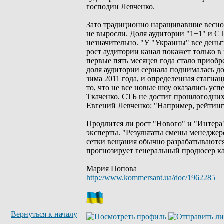
господин Левченко.
Зато традиционно наращивавшие весной
не выросли. Доля аудитории "1+1" и СТ
незначительно. "У "Украины" все день
рост аудитории канал покажет только 
первые пять месяцев года стало приобр
доля аудитории сериала поднималась до
зима 2011 года, и определенная стагна
то, что не все новые шоу оказались у
Ткаченко. СТБ не достиг прошлогодних 
Евгений Левченко: "Например, рейтинг
Продлится ли рост "Нового" и "Интера"
эксперты. "Результаты смены менеджер
сетки вещания обычно разрабатываются
прогнозирует генеральный продюсер к
Мария Попова
http://www.kommersant.ua/doc/1962285
_________________
Вернуться к началу