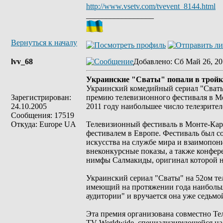
http://www.vsetv.com/tvevent_8144.html
_________________
Вернуться к началу
lvv_68
Добавлено
: Сб Май 26, 20
Украинские "Сваты" попали в тройк
Украинский комедийный сериал "Сваты"
Зарегистрирован:
премию телевизионного фестиваля в Мо
24.10.2005
2011 году наибольшее число телезрител
Сообщения: 17519
Откуда: Europe UA
Телевизионный фестиваль в Монте-Кар
фестивалем в Европе. Фестиваль был со
искусства на службе мира и взаимопон
внеконкурсные показы, а также конфере
нимфы Салмакиды, оригинал которой н
Украинский сериал "Сваты" на 52ом т
имеющий на протяжении года наибольш
аудитории" и вручается она уже седьмой
Эта премия организована совместно Те
TV Worldwide, специализирующейся на 