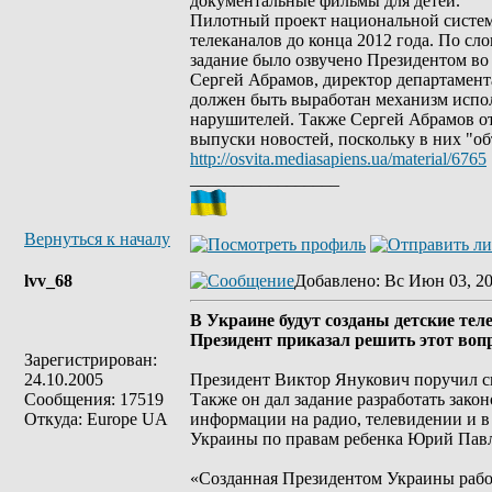
документальные фильмы для детей.
Пилотный проект национальной системы
телеканалов до конца 2012 года. По с
задание было озвучено Президентом во 
Сергей Абрамов, директор департамент
должен быть выработан механизм испо
нарушителей. Также Сергей Абрамов от
выпуски новостей, поскольку в них "о
http://osvita.mediasapiens.ua/material/6765
_________________
Вернуться к началу
lvv_68
Добавлено
: Вс Июн 03, 2
В Украине будут созданы детские те
Президент приказал решить этот вопр
Зарегистрирован:
24.10.2005
Президент Виктор Янукович поручил сп
Сообщения: 17519
Также он дал задание разработать зако
Откуда: Europe UA
информации на радио, телевидении и в
Украины по правам ребенка Юрий Павле
«Созданная Президентом Украины рабоч