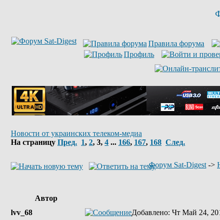
Ф
Правила форума
Профиль
Новости от украинских телеком-медиа
На страницу
Пред.
1
,
2
,
3
,
4
...
166
,
167
,
168
След.
Форум Sat-Digest
->
Автор
lvv_68
Добавлено
: Чт Май 24, 20