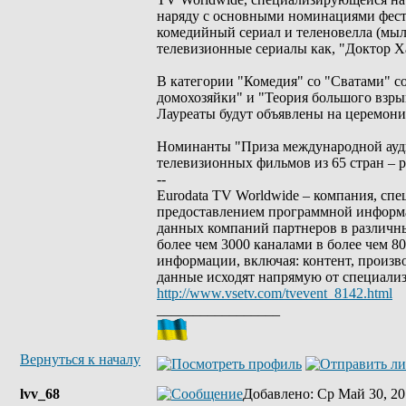
наряду с основными номинациями фести
комедийный сериал и теленовелла (мыл
телевизионные сериалы как, "Доктор Ха
В категории "Комедия" со "Сватами" 
домохозяйки" и "Теория большого взрыв
Лауреаты будут объявлены на церемони
Номинанты "Приза международной ауди
телевизионных фильмов из 65 стран – 
--
Eurodata TV Worldwide – компания, сп
предоставлением программной информа
данных компаний партнеров в различны
более чем 3000 каналами в более чем 
информации, включая: контент, произв
данные исходят напрямую от специали
http://www.vsetv.com/tvevent_8142.html
_________________
Вернуться к началу
lvv_68
Добавлено
: Ср Май 30, 20