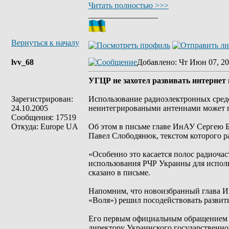
Читать полностью >>>
_________________
Вернуться к началу
lvv_68
Добавлено
: Чт Июн 07, 20
УГЦР не захотел развивать интернет 
Зарегистрирован:
Использование радиоэлектронных средст
24.10.2005
неинтегрироваными антеннами может п
Сообщения: 17519
Откуда: Europe UA
Об этом в письме главе ИнАУ Сергею Б
Павел Слободянюк, текстом которого ра
«Особенно это касается полос радиоча
использования РЧР Украины для исполь
сказано в письме.
Напомним, что новоизбранный глава И
«Воля») решил посодействовать развит
Его первым официальным обращением в
директору Украинского государственно