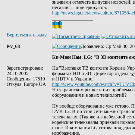
значками отмечать выпуски новостей, в
негатив", - подчеркнул он.
http://news.liga.net/news/culture/67105
_________________
Вернуться к началу
lvv_68
Добавлено
: Ср Май 30, 20
Ки-Мюн Нам, LG: "В 3D-контенте ож
Зарегистрирован:
На "Выставке ТВ контента Кореи в Ук
24.10.2005
форматах HD и 3D. Директор отдела ау
Сообщения: 17519
и HDTV в Украине.
Откуда: Europe UA
http://www.youtube.com/watch?v=TUVCb
На украинском рынке стоит проблема о
оборудования и новых технологий?
Ну вообще оборудование уже готово. П
DVB-T2. И по этой сети можно трансли
телеканалах. (Так же и в кабельной с
корейские телеканалы приехали показа
шанс. И компания LG готова поддержив
изображение.