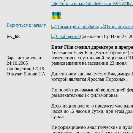
http://proit.com.ua/article/telecom/2012/06
_________________
Вернуться к началу
lvv_68
Добавлено
: Ср Июн 27, 2
Enter Film сменил директора и прог
Телеканал Enter Film («Энтер-фильм»
Зарегистрирован:
изменения в спутниковой лицензии ОО
24.10.2005
радиовещания на заседании 23 июня.
Сообщения: 17519
Откуда: Europe UA
Директором канала вместо Владимира Ш
которой является Ярослав Порохняк.
По новой программной концепцией форм
развлекательный с фильмопоказ.
Доля национального продукта уменьшила
часов до 12 часов в сутки, при этом до
сутки.
Информационно-аналитические и публи
программы остались по 1 часу в сутки,