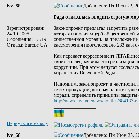
lvv_68
Добавлено
: Пт Июн 22, 2
Рада отказалась вводить строгую мор
Зарегистрирован:
Законопроект предлагал запретить раз
24.10.2005
которая наносит ущерб общественной м
Сообщения: 17519
общественной морали. За предложение 
Откуда: Europe UA
рассмотрения проголосовало 233 карто
Как передает корреспондент ЛІГАБізне
своих коллег, заявила, что реализация
коррупции. При этом депутат сослалас
управления Верховной Рады.
Напомним, законопроект, в частности,
сетях продукции, которая наносит уще
морали, определить принципы защиты о
http://news.liga.net/news/politics/684137-
_________________
Вернуться к началу
lvv_68
Добавлено
: Пн Июн 25, 2