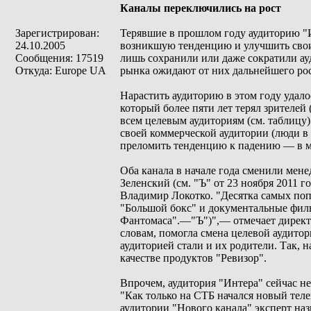
Каналы переключились на рост
Зарегистрирован:
Терявшие в прошлом году аудиторию "
24.10.2005
возникшую тенденцию и улучшить свои 
Сообщения: 17519
лишь сохранили или даже сократили ау
Откуда: Europe UA
рынка ожидают от них дальнейшего рос
Нарастить аудиторию в этом году удал
который более пяти лет терял зрителей 
всем целевым аудиториям (см. таблицу)
своей коммерческой аудитории (люди в в
преломить тенденцию к падению — в ма
Оба канала в начале года сменили мене
Зеленский (см. "Ъ" от 23 ноября 2011 
Владимир Локотко. "Десятка самых поп
"Большой бокс" и документальные филь
Фантомаса".—"Ъ")",— отмечает директ
словам, помогла смена целевой аудитор
аудиторией стали и их родители. Так, 
качестве продуктов "Ревизор".
Впрочем, аудитория "Интера" сейчас не
"Как только на СТБ начался новый тел
аудитории "Нового канала" эксперт на