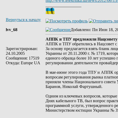
http://www.telekritika.ua/news/2012-06-15
_________________
Вернуться к началу
lvv_68
Добавлено
: Пн Июн 18, 2
АППК и ТПУ предложили Нацсовету у
АППК и ТПУ обратились в Нацсовет с 
Зарегистрирован:
За основу предлагается взять бланк л
24.10.2005
Украины от 20.11.2000 г. № 1719, кот
Сообщения: 17519
единого образца более 10 лет успешно 
Откуда: Europe UA
регулировании деятельности провайдер
В мае-июне этого года ТПУ и АППК о
вопросам регулирования рынка платног
приняли члены Национального совета 
Баранов, Николай Фартушный.
Одним из ключевых вопросов, которые 
Днях кабельного ТВ, был вопрос прак
программной услуги, утвержденного ре
Министерством юстиции Украины № 35