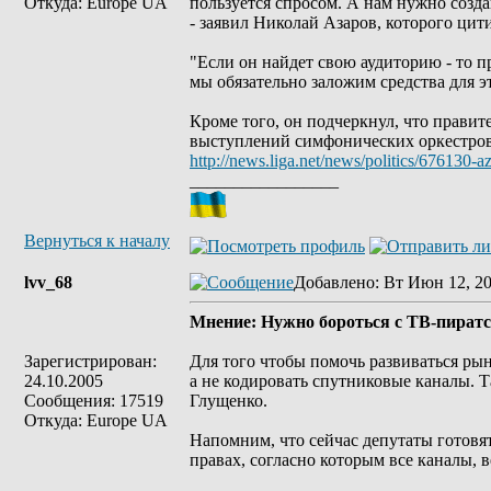
Откуда: Europe UA
пользуется спросом. А нам нужно созда
- заявил Николай Азаров, которого цит
"Если он найдет свою аудиторию - то п
мы обязательно заложим средства для эт
Кроме того, он подчеркнул, что правит
выступлений симфонических оркестров
http://news.liga.net/news/politics/676130
_________________
Вернуться к началу
lvv_68
Добавлено
: Вт Июн 12, 20
Мнение: Нужно бороться с ТВ-пиратс
Зарегистрирован:
Для того чтобы помочь развиваться рын
24.10.2005
а не кодировать спутниковые каналы. Т
Сообщения: 17519
Глущенко.
Откуда: Europe UA
Напомним, что сейчас депутаты готовят
правах, согласно которым все каналы,