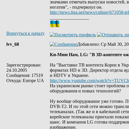
значками отмечать выпуски новостей, в
негатив", - подчеркнул он.
http://news.liga.net/news/culture/67105
_________________
Вернуться к началу
lvv_68
Добавлено
: Ср Май 30, 20
Ки-Мюн Нам, LG: "В 3D-контенте ож
Зарегистрирован:
На "Выставке ТВ контента Кореи в Ук
24.10.2005
форматах HD и 3D. Директор отдела ау
Сообщения: 17519
и HDTV в Украине.
Откуда: Europe UA
http://www.youtube.com/watch?v=TUVCb
На украинском рынке стоит проблема о
оборудования и новых технологий?
Ну вообще оборудование уже готово. П
DVB-T2. И по этой сети можно трансли
телеканалах. (Так же и в кабельной с
корейские телеканалы приехали показа
шанс. И компания LG готова поддержив
изображение.