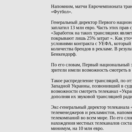
Напомним, матчи Еврочемпионата тран
«Футбол».
Генеральный директор Первого национа
заплатил 13 млн евро. Часть этих прав
«Заработок на таких трансляциях являе
покрывают лишь 25% затрат ». Как уто
условиями контракта с УЕФА, который
количества брендов в рекламе. В резуль
Бенкендорф.
По его словам, Первый национальный з
зрители имели возможность смотреть в 
Такое распределение трансляций, по о
Западной Украины, позвонивший в судию
возможности смотреть телеканал «Укра
дополняя их звуковой трансляцией рад
Экс-генеральный директор телеканала
телеменеджеров и рекламистов, напом
телекомпаний во всем мире. По его сл
нахождения местных телеканалов состав
минимум, на 10 млн евро.