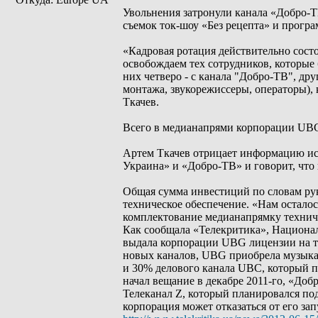
Увольнения затронули канала «Добро-Т
съемок ток-шоу «Без рецепта» и програ
«Кадровая ротация действительно состо
освобождаем тех сотрудников, которые 
них четверо - с канала "Добро-ТВ", др
монтажа, звукорежиссеры, операторы), 
Ткачев.
Всего в медианапрями корпорации UBG 
Артем Ткачев отрицает информацию ис
Украина» и «Добро-ТВ» и говорит, что
Общая сумма инвестиций по словам руко
техническое обеспечение. «Нам остало
комплектование медианапрямку техниче
Как сообщала «Телекритика», Национал
выдала корпорации UBG лицензии на тр
новых каналов, UBG приобрела музыкал
и 30% делового канала UBC, который пер
начал вещание в декабре 2011-го, «Добр
Телеканал Z, который планировался по
корпорация может отказаться от его за