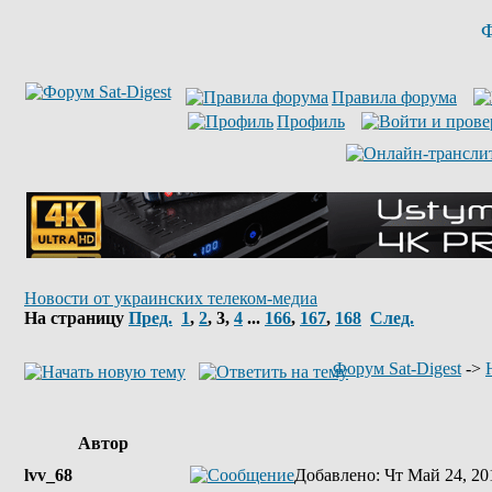
Ф
Правила форума
Профиль
Новости от украинских телеком-медиа
На страницу
Пред.
1
,
2
,
3
,
4
...
166
,
167
,
168
След.
Форум Sat-Digest
->
Автор
lvv_68
Добавлено
: Чт Май 24, 20