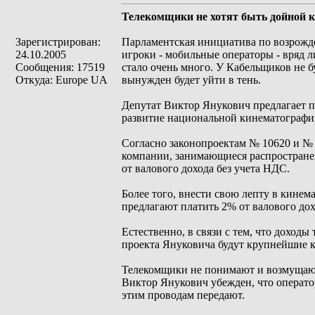
Телекомщики не хотят быть дойной к
Зарегистрирован:
Парламентская инициатива по возрожде
24.10.2005
игроки - мобильные операторы - вряд л
Сообщения: 17519
стало очень много. У Кабельщиков не бу
Откуда: Europe UA
вынужден будет уйти в тень.
Депутат Виктор Янукович предлагает по
развитие национальной кинематографи
Согласно законопроектам № 10620 и № 1
компании, занимающиеся распространен
от валового дохода без учета НДС.
Более того, внести свою лепту в кине
предлагают платить 2% от валового дох
Естественно, в связи с тем, что доход
проекта Януковича будут крупнейшие 
Телекомщики не понимают и возмущаютс
Виктор Янукович убежден, что операто
этим проводам передают.