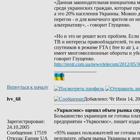
«Данная законодательная инициатива м
среди украинских граждан, которые при
а это 20% населения Украины. Можно до
перегон - и для конечного зрителя он н
альтернативу», - говорит Глущенко.
«Но и это не решит всех проблем. Есл
ТВ и интересы правообладателей, то им
спутников в режиме FTA ( free to air ),
имеет многомиллионные обороты и убив
говорит Глущенко.
http://proit.com.ua/news/telecom/2012/05/
_________________
Вернуться к началу
lvv_68
Добавлено
: Чт Июн 14, 20
«Укркосмос» оценил объем рынка спу
Большинство украинцев не готовы плат
Зарегистрирован:
предприятии «Укркосмос», пишет издани
24.10.2005
Сообщения: 17519
«95% наших пользователей не готовы п
Откуда: Europe UA
результате, объем рынка Украины в день