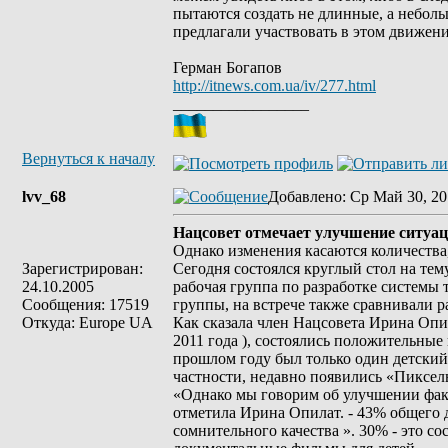
пытаются создать не длинные, а небол
предлагали участвовать в этом движен
Герман Богапов
http://itnews.com.ua/iv/277.html
_________________
Вернуться к началу
lvv_68
Добавлено
: Ср Май 30, 20
Нацсовет отмечает улучшение ситуац
Однако изменения касаются количества, 
Зарегистрирован:
Сегодня состоялся круглый стол на те
24.10.2005
рабочая группа по разработке системы 
Сообщения: 17519
группы, на встрече также сравнивали ра
Откуда: Europe UA
Как сказала член Нацсовета Ирина Опил
2011 года ), состоялись положительные 
прошлом году был только один детский 
частности, недавно появились «Пиксе
«Однако мы говорим об улучшении факти
отметила Ирина Опилат. - 43% общего д
сомнительного качества ». 30% - это 