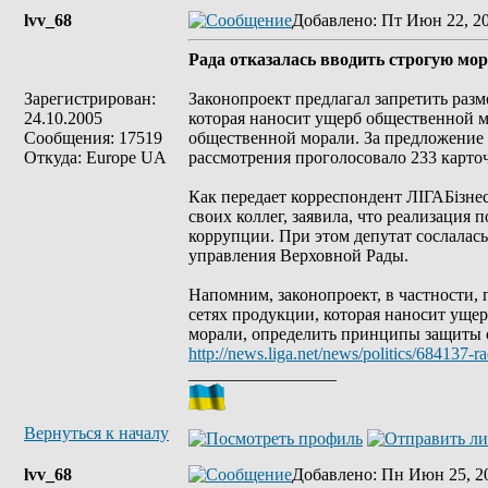
lvv_68
Добавлено
: Пт Июн 22, 2
Рада отказалась вводить строгую мор
Зарегистрирован:
Законопроект предлагал запретить раз
24.10.2005
которая наносит ущерб общественной м
Сообщения: 17519
общественной морали. За предложение 
Откуда: Europe UA
рассмотрения проголосовало 233 карто
Как передает корреспондент ЛІГАБізне
своих коллег, заявила, что реализация
коррупции. При этом депутат сослалас
управления Верховной Рады.
Напомним, законопроект, в частности,
сетях продукции, которая наносит уще
морали, определить принципы защиты о
http://news.liga.net/news/politics/684137-
_________________
Вернуться к началу
lvv_68
Добавлено
: Пн Июн 25, 2