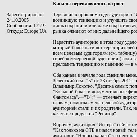
Каналы переключились на рост
Зарегистрирован:
Терявшие в прошлом году аудиторию "
24.10.2005
возникшую тенденцию и улучшить свои 
Сообщения: 17519
лишь сохранили или даже сократили ау
Откуда: Europe UA
рынка ожидают от них дальнейшего рос
Нарастить аудиторию в этом году удал
который более пяти лет терял зрителей 
всем целевым аудиториям (см. таблицу)
своей коммерческой аудитории (люди в в
преломить тенденцию к падению — в ма
Оба канала в начале года сменили мене
Зеленский (см. "Ъ" от 23 ноября 2011 
Владимир Локотко. "Десятка самых поп
"Большой бокс" и документальные филь
Фантомаса".—"Ъ")",— отмечает директ
словам, помогла смена целевой аудитор
аудиторией стали и их родители. Так, 
качестве продуктов "Ревизор".
Впрочем, аудитория "Интера" сейчас не
"Как только на СТБ начался новый тел
аудитории "Нового канала" эксперт на