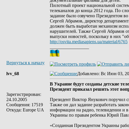
документальные фильмы для детей.
Пилотный проект национальной системы
телеканалов до конца 2012 года. По с
задание было озвучено Президентом во 
Сергей Абрамов, директор департамент
должен быть выработан механизм испо
нарушителей. Также Сергей Абрамов от
выпуски новостей, поскольку в них "о
http://osvita.mediasapiens.ua/material/6765
_________________
Вернуться к началу
lvv_68
Добавлено
: Вс Июн 03, 2
В Украине будут созданы детские те
Президент приказал решить этот вопр
Зарегистрирован:
24.10.2005
Президент Виктор Янукович поручил сп
Сообщения: 17519
Также он дал задание разработать зако
Откуда: Europe UA
информации на радио, телевидении и в
Украины по правам ребенка Юрий Павле
«Созданная Президентом Украины рабоч