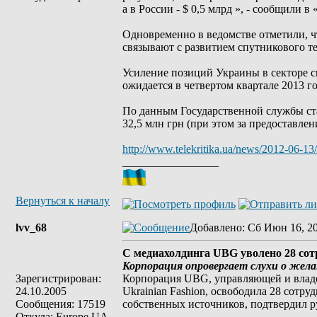
а в России - $ 0,5 млрд », - сообщили в
Одновременно в ведомстве отметили, ч
связывают с развитием спутникового те
Усиление позиций Украины в секторе с
ожидается в четвертом квартале 2013 го
По данным Государственной службы ста
32,5 млн грн (при этом за предоставлен
http://www.telekritika.ua/news/2012-06-13
_________________
Вернуться к началу
lvv_68
Добавлено
: Сб Июн 16, 2
С медиахолдинга UBG уволено 28 со
Корпорация опровергает слухи о жел
Зарегистрирован:
Корпорация UBG, управляющей и владе
24.10.2005
Ukrainian Fashion, освободила 28 сот
Сообщения: 17519
собственных источников, подтвердил 
Откуда: Europe UA