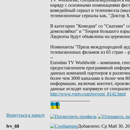
наряду с основными номинациями фести
комедийный сериал и теленовелла (мыл
телевизионные сериалы как, "Доктор Ха
В категории "Комедия" со "Сватами" 
домохозяйки" и "Теория большого взрыв
Лауреаты будут объявлены на церемони
Номинанты "Приза международной ауди
телевизионных фильмов из 65 стран – 
--
Eurodata TV Worldwide – компания, сп
предоставлением программной информа
данных компаний партнеров в различны
более чем 3000 каналами в более чем 
информации, включая: контент, произв
данные исходят напрямую от специали
http://www.vsetv.com/tvevent_8142.html
_________________
Вернуться к началу
lvv_68
Добавлено
: Ср Май 30, 20