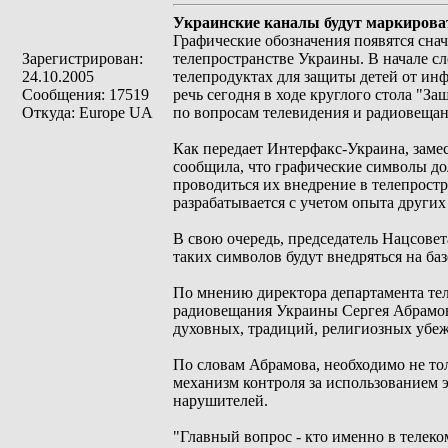
Украинские каналы будут маркирова
Графические обозначения появятся снач
Зарегистрирован:
телепространстве Украины. В начале с
24.10.2005
телепродуктах для защиты детей от ин
Сообщения: 17519
речь сегодня в ходе круглого стола "
Откуда: Europe UA
по вопросам телевидения и радиовещан
Как передает Интерфакс-Украина, заме
сообщила, что графические символы дол
проводиться их внедрение в телепростр
разрабатывается с учетом опыта других
В свою очередь, председатель Нацсове
таких символов будут внедряться на б
По мнению директора департамента тел
радиовещания Украины Сергея Абрамова
духовных, традиций, религиозных убе
По словам Абрамова, необходимо не то
механизм контроля за использованием 
нарушителей.
"Главный вопрос - кто именно в телеко