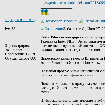
http://proit.com.ua/article/telecom/2012/06
_________________
Вернуться к началу
lvv_68
Добавлено
: Ср Июн 27, 2
Enter Film сменил директора и прог
Телеканал Enter Film («Энтер-фильм»
Зарегистрирован:
изменения в спутниковой лицензии ОО
24.10.2005
радиовещания на заседании 23 июня.
Сообщения: 17519
Откуда: Europe UA
Директором канала вместо Владимира Ш
которой является Ярослав Порохняк.
По новой программной концепцией форм
развлекательный с фильмопоказ.
Доля национального продукта уменьшила
часов до 12 часов в сутки, при этом до
сутки.
Информационно-аналитические и публи
программы остались по 1 часу в сутки,