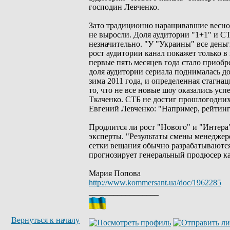
господин Левченко.
Зато традиционно наращивавшие весной
не выросли. Доля аудитории "1+1" и СТ
незначительно. "У "Украины" все день
рост аудитории канал покажет только 
первые пять месяцев года стало приобр
доля аудитории сериала поднималась до
зима 2011 года, и определенная стагна
то, что не все новые шоу оказались у
Ткаченко. СТБ не достиг прошлогодних 
Евгений Левченко: "Например, рейтинг
Продлится ли рост "Нового" и "Интера"
эксперты. "Результаты смены менеджер
сетки вещания обычно разрабатываются
прогнозирует генеральный продюсер к
Мария Попова
http://www.kommersant.ua/doc/1962285
_________________
Вернуться к началу