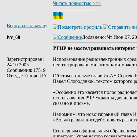
Читать полностью >>>
_________________
Вернуться к началу
lvv_68
Добавлено
: Чт Июн 07, 20
УГЦР не захотел развивать интернет 
Зарегистрирован:
Использование радиоэлектронных средст
24.10.2005
неинтегрироваными антеннами может п
Сообщения: 17519
Откуда: Europe UA
Об этом в письме главе ИнАУ Сергею Б
Павел Слободянюк, текстом которого ра
«Особенно это касается полос радиоча
использования РЧР Украины для исполь
сказано в письме.
Напомним, что новоизбранный глава И
«Воля») решил посодействовать развит
Его первым официальным обращением в
директору Украинского государственно