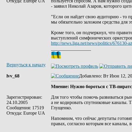
Откуда: Europe UA
пользуется спросом. А нам нужно созда
- заявил Николай Азаров, которого цит
"Если он найдет свою аудиторию - то п
мы обязательно заложим средства для эт
Кроме того, он подчеркнул, что правит
выступлений симфонических оркестров
http://news.liga.net/news/politics/676130
_________________
Вернуться к началу
lvv_68
Добавлено
: Вт Июн 12, 20
Мнение: Нужно бороться с ТВ-пиратс
Зарегистрирован:
Для того чтобы помочь развиваться рын
24.10.2005
а не кодировать спутниковые каналы. Т
Сообщения: 17519
Глущенко.
Откуда: Europe UA
Напомним, что сейчас депутаты готовят
правах, согласно которым все каналы,