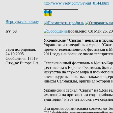
http://www.vsetv.com/tvevent_8144.html
_________________
Вернуться к началу
lvv_68
Добавлено
: Сб Май 26, 20
Украинские "Сваты" попали в тройк
Украинский комедийный сериал "Сваты"
Зарегистрирован:
премию телевизионного фестиваля в Мо
24.10.2005
2011 году наибольшее число телезрител
Сообщения: 17519
Откуда: Europe UA
Телевизионный фестиваль в Монте-Кар
фестивалем в Европе. Фестиваль был со
искусства на службе мира и взаимопон
внеконкурсные показы, а также конфере
нимфы Салмакиды, оригинал которой н
Украинский сериал "Сваты" на 52ом т
имеющий на протяжении года наибольш
аудитории" и вручается она уже седьмой
Эта премия организована совместно Те
TV Worldwide, специализирующейся на 