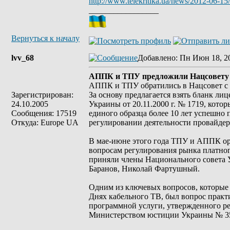
http://www.telekritika.ua/news/2012-06-15
_________________
Вернуться к началу
lvv_68
Добавлено
: Пн Июн 18, 2
АППК и ТПУ предложили Нацсовету у
АППК и ТПУ обратились в Нацсовет с 
Зарегистрирован:
За основу предлагается взять бланк л
24.10.2005
Украины от 20.11.2000 г. № 1719, кот
Сообщения: 17519
единого образца более 10 лет успешно 
Откуда: Europe UA
регулировании деятельности провайдер
В мае-июне этого года ТПУ и АППК о
вопросам регулирования рынка платног
приняли члены Национального совета 
Баранов, Николай Фартушный.
Одним из ключевых вопросов, которые 
Днях кабельного ТВ, был вопрос прак
программной услуги, утвержденного ре
Министерством юстиции Украины № 35