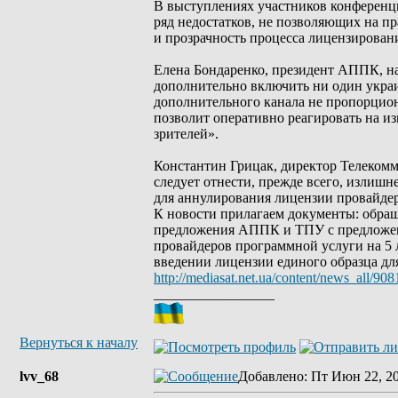
В выступлениях участников конференц
ряд недостатков, не позволяющих на п
и прозрачность процесса лицензирован
Елена Бондаренко, президент АППК, на
дополнительно включить ни один украи
дополнительного канала не пропорцио
позволит оперативно реагировать на и
зрителей».
Константин Грицак, директор Телекомм
следует отнести, прежде всего, излиш
для аннулирования лицензии провайде
К новости прилагаем документы: обра
предложения АППК и ТПУ с предложен
провайдеров программной услуги на 5 
введении лицензии единого образца дл
http://mediasat.net.ua/content/news_all/908
_________________
Вернуться к началу
lvv_68
Добавлено
: Пт Июн 22, 2