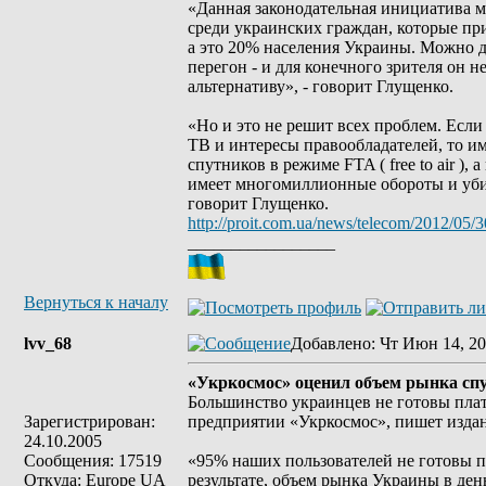
«Данная законодательная инициатива м
среди украинских граждан, которые при
а это 20% населения Украины. Можно до
перегон - и для конечного зрителя он н
альтернативу», - говорит Глущенко.
«Но и это не решит всех проблем. Есл
ТВ и интересы правообладателей, то им
спутников в режиме FTA ( free to air ),
имеет многомиллионные обороты и убив
говорит Глущенко.
http://proit.com.ua/news/telecom/2012/05/
_________________
Вернуться к началу
lvv_68
Добавлено
: Чт Июн 14, 20
«Укркосмос» оценил объем рынка спу
Большинство украинцев не готовы плат
Зарегистрирован:
предприятии «Укркосмос», пишет издани
24.10.2005
Сообщения: 17519
«95% наших пользователей не готовы п
Откуда: Europe UA
результате, объем рынка Украины в день