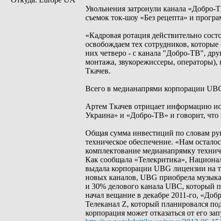
Увольнения затронули канала «Добро-Т
съемок ток-шоу «Без рецепта» и програ
«Кадровая ротация действительно состо
освобождаем тех сотрудников, которые 
них четверо - с канала "Добро-ТВ", др
монтажа, звукорежиссеры, операторы), 
Ткачев.
Всего в медианапрями корпорации UBG 
Артем Ткачев отрицает информацию ис
Украина» и «Добро-ТВ» и говорит, что
Общая сумма инвестиций по словам руко
техническое обеспечение. «Нам остало
комплектование медианапрямку техниче
Как сообщала «Телекритика», Национал
выдала корпорации UBG лицензии на тр
новых каналов, UBG приобрела музыкал
и 30% делового канала UBC, который пер
начал вещание в декабре 2011-го, «Добр
Телеканал Z, который планировался по
корпорация может отказаться от его за