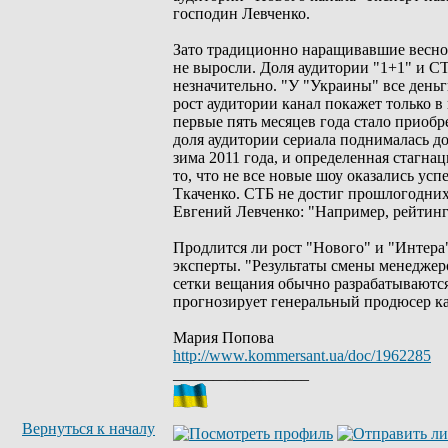
господин Левченко.
Зато традиционно наращивавшие весной
не выросли. Доля аудитории "1+1" и СТ
незначительно. "У "Украины" все день
рост аудитории канал покажет только 
первые пять месяцев года стало приобр
доля аудитории сериала поднималась до
зима 2011 года, и определенная стагна
то, что не все новые шоу оказались у
Ткаченко. СТБ не достиг прошлогодних 
Евгений Левченко: "Например, рейтинг
Продлится ли рост "Нового" и "Интера"
эксперты. "Результаты смены менеджер
сетки вещания обычно разрабатываются
прогнозирует генеральный продюсер к
Мария Попова
http://www.kommersant.ua/doc/1962285
_________________
Вернуться к началу