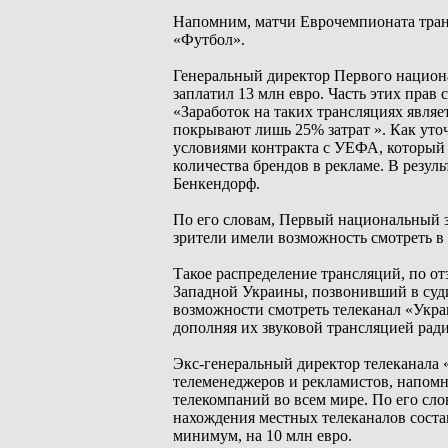
Напомним, матчи Еврочемпионата тран
«Футбол».
Генеральный директор Первого национа
заплатил 13 млн евро. Часть этих прав
«Заработок на таких трансляциях являе
покрывают лишь 25% затрат ». Как уто
условиями контракта с УЕФА, который
количества брендов в рекламе. В резуль
Бенкендорф.
По его словам, Первый национальный з
зрители имели возможность смотреть в 
Такое распределение трансляций, по о
Западной Украины, позвонивший в судию
возможности смотреть телеканал «Укра
дополняя их звуковой трансляцией рад
Экс-генеральный директор телеканала
телеменеджеров и рекламистов, напом
телекомпаний во всем мире. По его сл
нахождения местных телеканалов состав
минимум, на 10 млн евро.