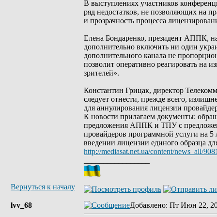
В выступлениях участников конференц
ряд недостатков, не позволяющих на п
и прозрачность процесса лицензирован
Елена Бондаренко, президент АППК, на
дополнительно включить ни один украи
дополнительного канала не пропорцио
позволит оперативно реагировать на и
зрителей».
Константин Грицак, директор Телекомм
следует отнести, прежде всего, излиш
для аннулирования лицензии провайде
К новости прилагаем документы: обра
предложения АППК и ТПУ с предложен
провайдеров программной услуги на 5 
введении лицензии единого образца дл
http://mediasat.net.ua/content/news_all/908
_________________
Вернуться к началу
lvv_68
Добавлено
: Пт Июн 22, 2