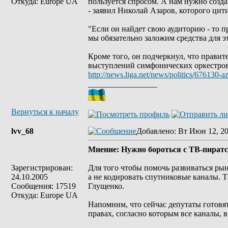
Откуда: Europe UA
пользуется спросом. А нам нужно созда
- заявил Николай Азаров, которого цит
"Если он найдет свою аудиторию - то п
мы обязательно заложим средства для эт
Кроме того, он подчеркнул, что правит
выступлений симфонических оркестров
http://news.liga.net/news/politics/676130
_________________
Вернуться к началу
lvv_68
Добавлено
: Вт Июн 12, 20
Мнение: Нужно бороться с ТВ-пиратс
Зарегистрирован:
Для того чтобы помочь развиваться рын
24.10.2005
а не кодировать спутниковые каналы. Т
Сообщения: 17519
Глущенко.
Откуда: Europe UA
Напомним, что сейчас депутаты готовят
правах, согласно которым все каналы,