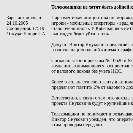
Телекомщики не хотят быть дойной к
Зарегистрирован:
Парламентская инициатива по возрожде
24.10.2005
игроки - мобильные операторы - вряд л
Сообщения: 17519
стало очень много. У Кабельщиков не бу
Откуда: Europe UA
вынужден будет уйти в тень.
Депутат Виктор Янукович предлагает по
развитие национальной кинематографи
Согласно законопроектам № 10620 и № 1
компании, занимающиеся распространен
от валового дохода без учета НДС.
Более того, внести свою лепту в кине
предлагают платить 2% от валового дох
Естественно, в связи с тем, что доход
проекта Януковича будут крупнейшие 
Телекомщики не понимают и возмущаютс
Виктор Янукович убежден, что операто
этим проводам передают.