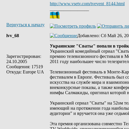
http://www.vsetv.com/tvevent_8144.html
_________________
Вернуться к началу
lvv_68
Добавлено
: Сб Май 26, 20
Украинские "Сваты" попали в тройк
Украинский комедийный сериал "Сваты"
Зарегистрирован:
премию телевизионного фестиваля в Мо
24.10.2005
2011 году наибольшее число телезрител
Сообщения: 17519
Откуда: Europe UA
Телевизионный фестиваль в Монте-Кар
фестивалем в Европе. Фестиваль был со
искусства на службе мира и взаимопон
внеконкурсные показы, а также конфере
нимфы Салмакиды, оригинал которой н
Украинский сериал "Сваты" на 52ом т
имеющий на протяжении года наибольш
аудитории" и вручается она уже седьмой
Эта премия организована совместно Те
TV Worldwide, специализирующейся на 