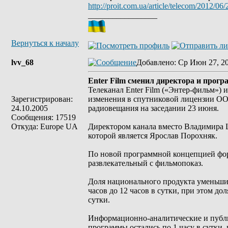
http://proit.com.ua/article/telecom/2012/06
_________________
Вернуться к началу
lvv_68
Добавлено
: Ср Июн 27, 2
Enter Film сменил директора и прог
Телеканал Enter Film («Энтер-фильм»
Зарегистрирован:
изменения в спутниковой лицензии ОО
24.10.2005
радиовещания на заседании 23 июня.
Сообщения: 17519
Откуда: Europe UA
Директором канала вместо Владимира Ш
которой является Ярослав Порохняк.
По новой программной концепцией форм
развлекательный с фильмопоказ.
Доля национального продукта уменьшила
часов до 12 часов в сутки, при этом до
сутки.
Информационно-аналитические и публи
программы остались по 1 часу в сутки,