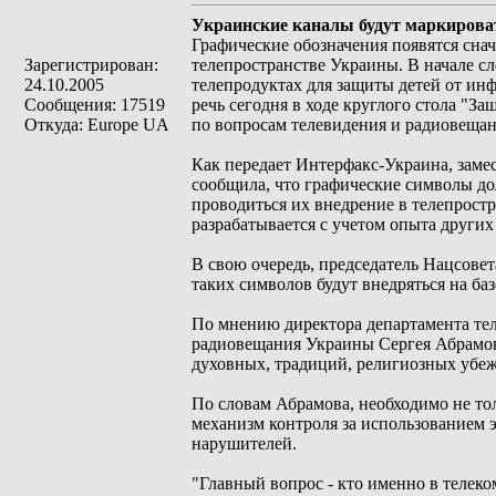
Украинские каналы будут маркирова
Графические обозначения появятся снач
Зарегистрирован:
телепространстве Украины. В начале с
24.10.2005
телепродуктах для защиты детей от ин
Сообщения: 17519
речь сегодня в ходе круглого стола "
Откуда: Europe UA
по вопросам телевидения и радиовещан
Как передает Интерфакс-Украина, заме
сообщила, что графические символы дол
проводиться их внедрение в телепростр
разрабатывается с учетом опыта других
В свою очередь, председатель Нацсове
таких символов будут внедряться на б
По мнению директора департамента тел
радиовещания Украины Сергея Абрамова
духовных, традиций, религиозных убе
По словам Абрамова, необходимо не то
механизм контроля за использованием 
нарушителей.
"Главный вопрос - кто именно в телеко