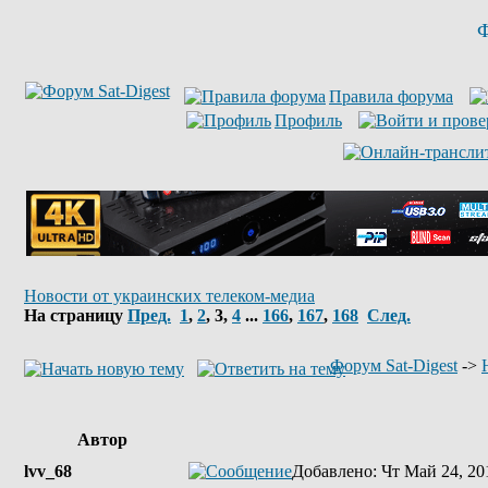
Ф
Правила форума
Профиль
Новости от украинских телеком-медиа
На страницу
Пред.
1
,
2
,
3
,
4
...
166
,
167
,
168
След.
Форум Sat-Digest
->
Автор
lvv_68
Добавлено
: Чт Май 24, 20