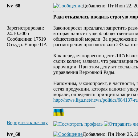
lvv_68
Добавлено
: Пт Июн 22, 2
Рада отказалась вводить строгую мор
Зарегистрирован:
Законопроект предлагал запретить раз
24.10.2005
которая наносит ущерб общественной м
Сообщения: 17519
общественной морали. За предложение 
Откуда: Europe UA
рассмотрения проголосовало 233 карто
Как передает корреспондент ЛІГАБізне
своих коллег, заявила, что реализация
коррупции. При этом депутат сослалас
управления Верховной Рады.
Напомним, законопроект, в частности,
сетях продукции, которая наносит уще
морали, определить принципы защиты о
http://news.liga.net/news/politics/684137-
_________________
Вернуться к началу
lvv_68
Добавлено
: Пн Июн 25, 2