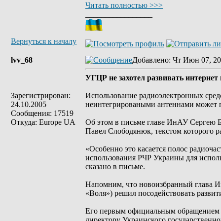
Читать полностью >>>
_________________
Вернуться к началу
lvv_68
Добавлено
: Чт Июн 07, 20
УГЦР не захотел развивать интернет 
Зарегистрирован:
Использование радиоэлектронных средст
24.10.2005
неинтегрироваными антеннами может п
Сообщения: 17519
Откуда: Europe UA
Об этом в письме главе ИнАУ Сергею Б
Павел Слободянюк, текстом которого ра
«Особенно это касается полос радиоча
использования РЧР Украины для исполь
сказано в письме.
Напомним, что новоизбранный глава И
«Воля») решил посодействовать развит
Его первым официальным обращением в
директору Украинского государственно