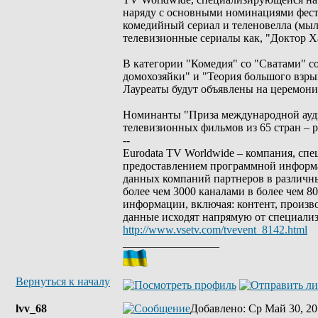
наряду с основными номинациями фести
комедийный сериал и теленовелла (мыл
телевизионные сериалы как, "Доктор Ха
В категории "Комедия" со "Сватами" 
домохозяйки" и "Теория большого взрыв
Лауреаты будут объявлены на церемони
Номинанты "Приза международной ауди
телевизионных фильмов из 65 стран – 
--
Eurodata TV Worldwide – компания, сп
предоставлением программной информа
данных компаний партнеров в различны
более чем 3000 каналами в более чем 
информации, включая: контент, произв
данные исходят напрямую от специали
http://www.vsetv.com/tvevent_8142.html
_________________
Вернуться к началу
lvv_68
Добавлено
: Ср Май 30, 20