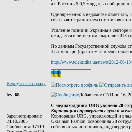
а в России - $ 0,5 млрд », - сообщили в
Одновременно в ведомстве отметили, ч
связывают с развитием спутникового те
Усиление позиций Украины в секторе с
ожидается в четвертом квартале 2013 го
По данным Государственной службы ста
32,5 млн грн (при этом за предоставлен
http://www.telekritika.ua/news/2012-06-13
_________________
Вернуться к началу
lvv_68
Добавлено
: Сб Июн 16, 2
С медиахолдинга UBG уволено 28 со
Корпорация опровергает слухи о жел
Зарегистрирован:
Корпорация UBG, управляющей и владе
24.10.2005
Ukrainian Fashion, освободила 28 сот
Сообщения: 17519
собственных источников, подтвердил 
Откуда: Europe UA