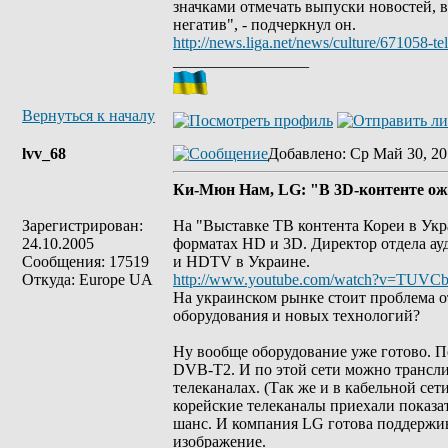
значками отмечать выпуски новостей, в
негатив", - подчеркнул он.
http://news.liga.net/news/culture/67105
_________________
Вернуться к началу
lvv_68
Добавлено
: Ср Май 30, 20
Ки-Мюн Нам, LG: "В 3D-контенте ож
Зарегистрирован:
На "Выставке ТВ контента Кореи в Ук
24.10.2005
форматах HD и 3D. Директор отдела ау
Сообщения: 17519
и HDTV в Украине.
Откуда: Europe UA
http://www.youtube.com/watch?v=TUVCb
На украинском рынке стоит проблема о
оборудования и новых технологий?
Ну вообще оборудование уже готово. П
DVB-T2. И по этой сети можно трансли
телеканалах. (Так же и в кабельной с
корейские телеканалы приехали показа
шанс. И компания LG готова поддержив
изображение.