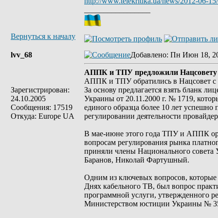
http://www.telekritika.ua/news/2012-06-15
_________________
Вернуться к началу
lvv_68
Добавлено
: Пн Июн 18, 2
АППК и ТПУ предложили Нацсовету у
АППК и ТПУ обратились в Нацсовет с 
Зарегистрирован:
За основу предлагается взять бланк л
24.10.2005
Украины от 20.11.2000 г. № 1719, кот
Сообщения: 17519
единого образца более 10 лет успешно 
Откуда: Europe UA
регулировании деятельности провайдер
В мае-июне этого года ТПУ и АППК о
вопросам регулирования рынка платног
приняли члены Национального совета 
Баранов, Николай Фартушный.
Одним из ключевых вопросов, которые 
Днях кабельного ТВ, был вопрос прак
программной услуги, утвержденного ре
Министерством юстиции Украины № 35