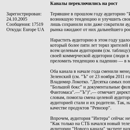
Каналы переключились на рост
Зарегистрирован:
Терявшие в прошлом году аудиторию "
24.10.2005
возникшую тенденцию и улучшить свои 
Сообщения: 17519
лишь сохранили или даже сократили ау
Откуда: Europe UA
рынка ожидают от них дальнейшего рос
Нарастить аудиторию в этом году удал
который более пяти лет терял зрителей 
всем целевым аудиториям (см. таблицу)
своей коммерческой аудитории (люди в в
преломить тенденцию к падению — в ма
Оба канала в начале года сменили мене
Зеленский (см. "Ъ" от 23 ноября 2011 
Владимир Локотко. "Десятка самых поп
"Большой бокс" и документальные филь
Фантомаса".—"Ъ")",— отмечает директ
словам, помогла смена целевой аудитор
аудиторией стали и их родители. Так, 
качестве продуктов "Ревизор".
Впрочем, аудитория "Интера" сейчас не
"Как только на СТБ начался новый тел
аудитории "Нового канала" эксперт на