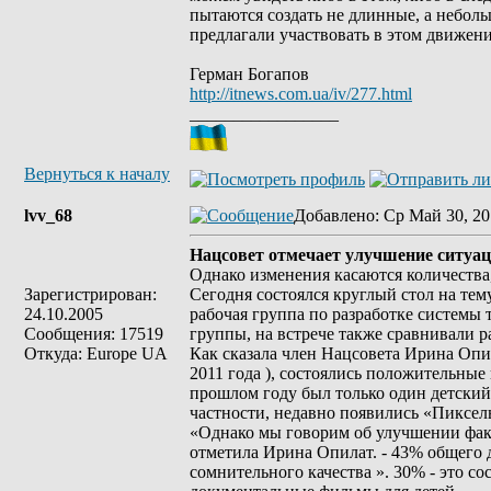
пытаются создать не длинные, а небол
предлагали участвовать в этом движен
Герман Богапов
http://itnews.com.ua/iv/277.html
_________________
Вернуться к началу
lvv_68
Добавлено
: Ср Май 30, 20
Нацсовет отмечает улучшение ситуац
Однако изменения касаются количества, 
Зарегистрирован:
Сегодня состоялся круглый стол на те
24.10.2005
рабочая группа по разработке системы 
Сообщения: 17519
группы, на встрече также сравнивали ра
Откуда: Europe UA
Как сказала член Нацсовета Ирина Опил
2011 года ), состоялись положительные 
прошлом году был только один детский 
частности, недавно появились «Пиксе
«Однако мы говорим об улучшении факти
отметила Ирина Опилат. - 43% общего д
сомнительного качества ». 30% - это 