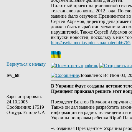
документальные фильмы для детей.
Пилотный проект национальной системы
телеканалов до конца 2012 года. По с
задание было озвучено Президентом во 
Сергей Абрамов, директор департамент
должен быть выработан механизм испо
нарушителей. Также Сергей Абрамов от
выпуски новостей, поскольку в них "о
http://osvita.mediasapiens.ua/material/6765
_________________
Вернуться к началу
lvv_68
Добавлено
: Вс Июн 03, 2
В Украине будут созданы детские те
Президент приказал решить этот вопр
Зарегистрирован:
24.10.2005
Президент Виктор Янукович поручил сп
Сообщения: 17519
Также он дал задание разработать зако
Откуда: Europe UA
информации на радио, телевидении и в
Украины по правам ребенка Юрий Павле
«Созданная Президентом Украины рабоч