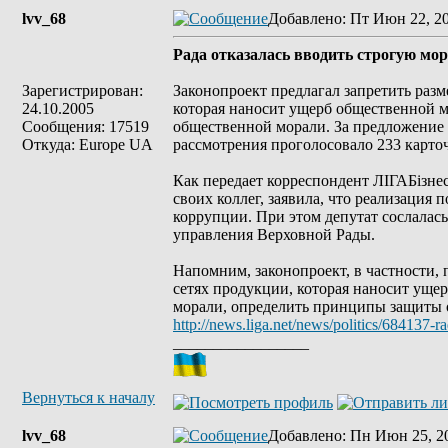
lvv_68
Добавлено
: Пт Июн 22, 2
Рада отказалась вводить строгую мор
Зарегистрирован:
Законопроект предлагал запретить раз
24.10.2005
которая наносит ущерб общественной м
Сообщения: 17519
общественной морали. За предложение 
Откуда: Europe UA
рассмотрения проголосовало 233 карто
Как передает корреспондент ЛІГАБізне
своих коллег, заявила, что реализация
коррупции. При этом депутат сослалас
управления Верховной Рады.
Напомним, законопроект, в частности,
сетях продукции, которая наносит уще
морали, определить принципы защиты о
http://news.liga.net/news/politics/684137-
_________________
Вернуться к началу
lvv_68
Добавлено
: Пн Июн 25, 2