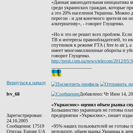
«Данная законодательная инициатива м
среди украинских граждан, которые при
а это 20% населения Украины. Можно до
перегон - и для конечного зрителя он н
альтернативу», - говорит Глущенко.
«Но и это не решит всех проблем. Есл
ТВ и интересы правообладателей, то им
спутников в режиме FTA ( free to air ),
имеет многомиллионные обороты и убив
говорит Глущенко.
http://proit.com.ua/news/telecom/2012/05/
_________________
Вернуться к началу
lvv_68
Добавлено
: Чт Июн 14, 20
«Укркосмос» оценил объем рынка спу
Большинство украинцев не готовы плат
Зарегистрирован:
предприятии «Укркосмос», пишет издани
24.10.2005
Сообщения: 17519
«95% наших пользователей не готовы п
Откуда: Europe UA
результате, объем рынка Украины в день