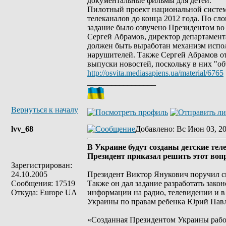
документальные фильмы для детей.
Пилотный проект национальной системы
телеканалов до конца 2012 года. По с
задание было озвучено Президентом во 
Сергей Абрамов, директор департамент
должен быть выработан механизм испо
нарушителей. Также Сергей Абрамов от
выпуски новостей, поскольку в них "о
http://osvita.mediasapiens.ua/material/6765
_________________
Вернуться к началу
lvv_68
Добавлено
: Вс Июн 03, 2
В Украине будут созданы детские те
Президент приказал решить этот вопр
Зарегистрирован:
24.10.2005
Президент Виктор Янукович поручил сп
Сообщения: 17519
Также он дал задание разработать зако
Откуда: Europe UA
информации на радио, телевидении и в
Украины по правам ребенка Юрий Павле
«Созданная Президентом Украины рабоч