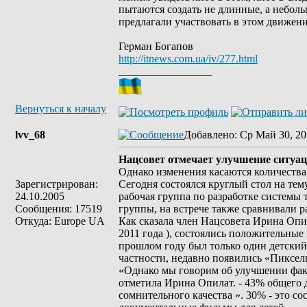
пытаются создать не длинные, а небол
предлагали участвовать в этом движен
Герман Богапов
http://itnews.com.ua/iv/277.html
_________________
Вернуться к началу
lvv_68
Добавлено
: Ср Май 30, 20
Нацсовет отмечает улучшение ситуац
Однако изменения касаются количества, 
Зарегистрирован:
Сегодня состоялся круглый стол на те
24.10.2005
рабочая группа по разработке системы 
Сообщения: 17519
группы, на встрече также сравнивали ра
Откуда: Europe UA
Как сказала член Нацсовета Ирина Опил
2011 года ), состоялись положительные 
прошлом году был только один детский 
частности, недавно появились «Пиксе
«Однако мы говорим об улучшении факти
отметила Ирина Опилат. - 43% общего д
сомнительного качества ». 30% - это 