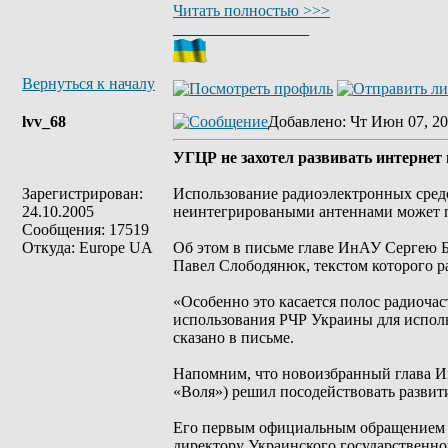
Читать полностью >>>
_________________
Вернуться к началу
lvv_68
Добавлено
: Чт Июн 07, 20
УГЦР не захотел развивать интернет 
Зарегистрирован:
Использование радиоэлектронных средст
24.10.2005
неинтегрироваными антеннами может п
Сообщения: 17519
Откуда: Europe UA
Об этом в письме главе ИнАУ Сергею Б
Павел Слободянюк, текстом которого ра
«Особенно это касается полос радиоча
использования РЧР Украины для исполь
сказано в письме.
Напомним, что новоизбранный глава И
«Воля») решил посодействовать развит
Его первым официальным обращением в
директору Украинского государственно