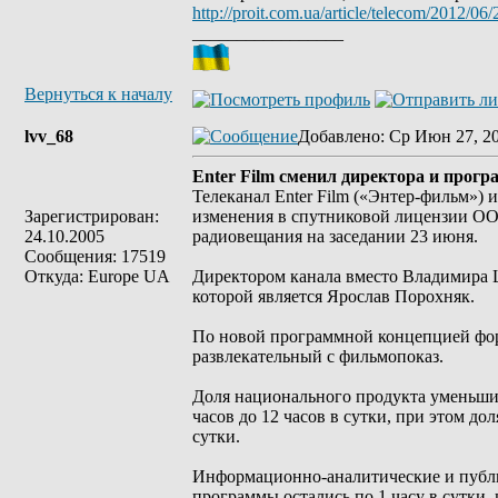
http://proit.com.ua/article/telecom/2012/06
_________________
Вернуться к началу
lvv_68
Добавлено
: Ср Июн 27, 2
Enter Film сменил директора и прог
Телеканал Enter Film («Энтер-фильм»
Зарегистрирован:
изменения в спутниковой лицензии ОО
24.10.2005
радиовещания на заседании 23 июня.
Сообщения: 17519
Откуда: Europe UA
Директором канала вместо Владимира Ш
которой является Ярослав Порохняк.
По новой программной концепцией форм
развлекательный с фильмопоказ.
Доля национального продукта уменьшила
часов до 12 часов в сутки, при этом до
сутки.
Информационно-аналитические и публи
программы остались по 1 часу в сутки,