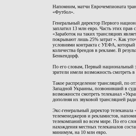
Напомним, матчи Еврочемпионата тран
«Футбол».
Генеральный директор Первого национа
заплатил 13 млн евро. Часть этих прав
«Заработок на таких трансляциях являе
покрывают лишь 25% затрат ». Как уто
условиями контракта с УЕФА, который
количества брендов в рекламе. В резуль
Бенкендорф.
По его словам, Первый национальный з
зрители имели возможность смотреть в 
Такое распределение трансляций, по о
Западной Украины, позвонивший в судию
возможности смотреть телеканал «Укра
дополняя их звуковой трансляцией рад
Экс-генеральный директор телеканала
телеменеджеров и рекламистов, напом
телекомпаний во всем мире. По его сл
нахождения местных телеканалов состав
минимум, на 10 млн евро.