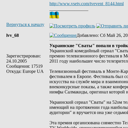
http://www.vsetv.com/tvevent_8144.html
_________________
Вернуться к началу
lvv_68
Добавлено
: Сб Май 26, 20
Украинские "Сваты" попали в тройк
Украинский комедийный сериал "Сваты"
Зарегистрирован:
премию телевизионного фестиваля в Мо
24.10.2005
2011 году наибольшее число телезрител
Сообщения: 17519
Откуда: Europe UA
Телевизионный фестиваль в Монте-Кар
фестивалем в Европе. Фестиваль был со
искусства на службе мира и взаимопон
внеконкурсные показы, а также конфере
нимфы Салмакиды, оригинал которой н
Украинский сериал "Сваты" на 52ом т
имеющий на протяжении года наибольш
аудитории" и вручается она уже седьмой
Эта премия организована совместно Те
TV Worldwide, специализирующейся на 