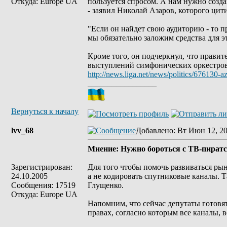
Откуда: Europe UA
пользуется спросом. А нам нужно созда
- заявил Николай Азаров, которого цит
"Если он найдет свою аудиторию - то п
мы обязательно заложим средства для эт
Кроме того, он подчеркнул, что правит
выступлений симфонических оркестров
http://news.liga.net/news/politics/676130
_________________
Вернуться к началу
lvv_68
Добавлено
: Вт Июн 12, 20
Мнение: Нужно бороться с ТВ-пиратс
Зарегистрирован:
Для того чтобы помочь развиваться рын
24.10.2005
а не кодировать спутниковые каналы. Т
Сообщения: 17519
Глущенко.
Откуда: Europe UA
Напомним, что сейчас депутаты готовят
правах, согласно которым все каналы,