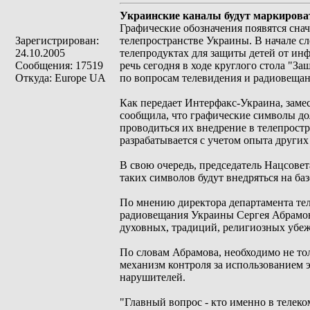
Украинские каналы будут маркирова
Графические обозначения появятся снач
Зарегистрирован:
телепространстве Украины. В начале с
24.10.2005
телепродуктах для защиты детей от ин
Сообщения: 17519
речь сегодня в ходе круглого стола "
Откуда: Europe UA
по вопросам телевидения и радиовещан
Как передает Интерфакс-Украина, заме
сообщила, что графические символы дол
проводиться их внедрение в телепростр
разрабатывается с учетом опыта других
В свою очередь, председатель Нацсове
таких символов будут внедряться на б
По мнению директора департамента тел
радиовещания Украины Сергея Абрамова
духовных, традиций, религиозных убе
По словам Абрамова, необходимо не то
механизм контроля за использованием 
нарушителей.
"Главный вопрос - кто именно в телеко