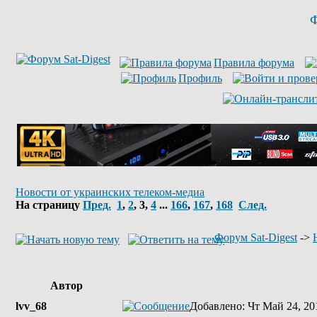
Ф
Правила форума
Профиль
Новости от украинских телеком-медиа
На страницу
Пред.
1
,
2
,
3
,
4
...
166
,
167
,
168
След.
Форум Sat-Digest
->
Автор
lvv_68
Добавлено
: Чт Май 24, 20