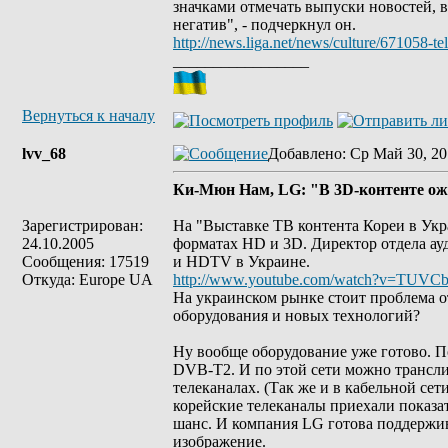
значками отмечать выпуски новостей, в
негатив", - подчеркнул он.
http://news.liga.net/news/culture/67105
_________________
Вернуться к началу
lvv_68
Добавлено
: Ср Май 30, 20
Ки-Мюн Нам, LG: "В 3D-контенте ож
Зарегистрирован:
На "Выставке ТВ контента Кореи в Ук
24.10.2005
форматах HD и 3D. Директор отдела ау
Сообщения: 17519
и HDTV в Украине.
Откуда: Europe UA
http://www.youtube.com/watch?v=TUVCb
На украинском рынке стоит проблема о
оборудования и новых технологий?
Ну вообще оборудование уже готово. П
DVB-T2. И по этой сети можно трансли
телеканалах. (Так же и в кабельной с
корейские телеканалы приехали показа
шанс. И компания LG готова поддержив
изображение.