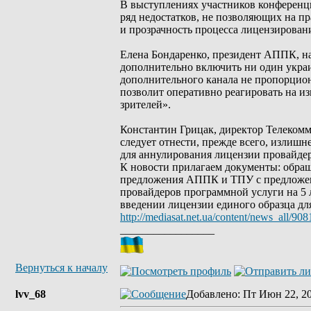
В выступлениях участников конференц
ряд недостатков, не позволяющих на п
и прозрачность процесса лицензирован
Елена Бондаренко, президент АППК, на
дополнительно включить ни один украи
дополнительного канала не пропорцио
позволит оперативно реагировать на и
зрителей».
Константин Грицак, директор Телекомм
следует отнести, прежде всего, излиш
для аннулирования лицензии провайде
К новости прилагаем документы: обра
предложения АППК и ТПУ с предложен
провайдеров программной услуги на 5 
введении лицензии единого образца дл
http://mediasat.net.ua/content/news_all/908
_________________
Вернуться к началу
lvv_68
Добавлено
: Пт Июн 22, 2