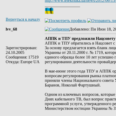
http://www.telekritika.ua/news/2012-06-15
_________________
Вернуться к началу
lvv_68
Добавлено
: Пн Июн 18, 2
АППК и ТПУ предложили Нацсовету у
АППК и ТПУ обратились в Нацсовет с 
Зарегистрирован:
За основу предлагается взять бланк л
24.10.2005
Украины от 20.11.2000 г. № 1719, кот
Сообщения: 17519
единого образца более 10 лет успешно 
Откуда: Europe UA
регулировании деятельности провайдер
В мае-июне этого года ТПУ и АППК о
вопросам регулирования рынка платног
приняли члены Национального совета 
Баранов, Николай Фартушный.
Одним из ключевых вопросов, которые 
Днях кабельного ТВ, был вопрос прак
программной услуги, утвержденного ре
Министерством юстиции Украины № 35