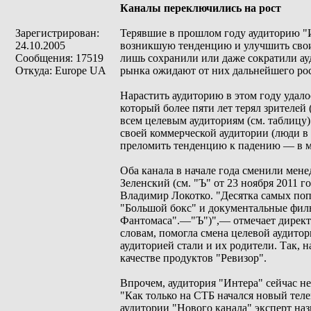
Каналы переключились на рост
Зарегистрирован:
Терявшие в прошлом году аудиторию "
24.10.2005
возникшую тенденцию и улучшить свои 
Сообщения: 17519
лишь сохранили или даже сократили ау
Откуда: Europe UA
рынка ожидают от них дальнейшего рос
Нарастить аудиторию в этом году удал
который более пяти лет терял зрителей 
всем целевым аудиториям (см. таблицу)
своей коммерческой аудитории (люди в в
преломить тенденцию к падению — в ма
Оба канала в начале года сменили мене
Зеленский (см. "Ъ" от 23 ноября 2011 
Владимир Локотко. "Десятка самых поп
"Большой бокс" и документальные филь
Фантомаса".—"Ъ")",— отмечает директ
словам, помогла смена целевой аудитор
аудиторией стали и их родители. Так, 
качестве продуктов "Ревизор".
Впрочем, аудитория "Интера" сейчас не
"Как только на СТБ начался новый тел
аудитории "Нового канала" эксперт на