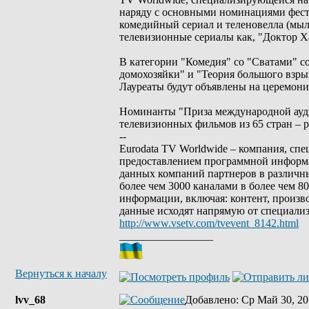
наряду с основными номинациями фести
комедийный сериал и теленовелла (мыл
телевизионные сериалы как, "Доктор Ха
В категории "Комедия" со "Сватами" 
домохозяйки" и "Теория большого взрыв
Лауреаты будут объявлены на церемони
Номинанты "Приза международной ауди
телевизионных фильмов из 65 стран – 
--
Eurodata TV Worldwide – компания, сп
предоставлением программной информа
данных компаний партнеров в различны
более чем 3000 каналами в более чем 
информации, включая: контент, произв
данные исходят напрямую от специали
http://www.vsetv.com/tvevent_8142.html
_________________
Вернуться к началу
lvv_68
Добавлено
: Ср Май 30, 20