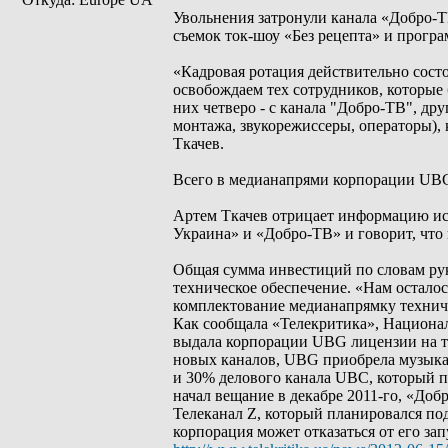
Увольнения затронули канала «Добро-Т
съемок ток-шоу «Без рецепта» и програ
«Кадровая ротация действительно состо
освобождаем тех сотрудников, которые 
них четверо - с канала "Добро-ТВ", др
монтажа, звукорежиссеры, операторы), 
Ткачев.
Всего в медианапрями корпорации UBG 
Артем Ткачев отрицает информацию ис
Украина» и «Добро-ТВ» и говорит, что
Общая сумма инвестиций по словам руко
техническое обеспечение. «Нам остало
комплектование медианапрямку техниче
Как сообщала «Телекритика», Национал
выдала корпорации UBG лицензии на тр
новых каналов, UBG приобрела музыкал
и 30% делового канала UBC, который пер
начал вещание в декабре 2011-го, «Добр
Телеканал Z, который планировался по
корпорация может отказаться от его за