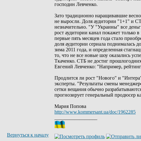
господин Левченко.
Зато традиционно наращивавшие весной
не выросли. Доля аудитории "1+1" и СТ
незначительно. "У "Украины" все день
рост аудитории канал покажет только 
первые пять месяцев года стало приобр
доля аудитории сериала поднималась до
зима 2011 года, и определенная стагна
то, что не все новые шоу оказались у
Ткаченко. СТБ не достиг прошлогодних 
Евгений Левченко: "Например, рейтинг
Продлится ли рост "Нового" и "Интера"
эксперты. "Результаты смены менеджер
сетки вещания обычно разрабатываются
прогнозирует генеральный продюсер к
Мария Попова
http://www.kommersant.ua/doc/1962285
_________________
Вернуться к началу