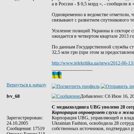
а в России - $ 0,5 млрд », - сообщили в
Одновременно в ведомстве отметили, ч
связывают с развитием спутникового те
Усиление позиций Украины в секторе с
ожидается в четвертом квартале 2013 го
По данным Государственной службы ста
32,5 млн грн (при этом за предоставлен
http://www.telekritika.ua/news/2012-06-13
_________________
Вернуться к началу
lvv_68
Добавлено
: Сб Июн 16, 2
С медиахолдинга UBG уволено 28 со
Корпорация опровергает слухи о жел
Зарегистрирован:
Корпорация UBG, управляющей и владе
24.10.2005
Ukrainian Fashion, освободила 28 сот
Сообщения: 17519
собственных источников, подтвердил 
Откуда: Europe UA