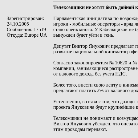
Телекомщики не хотят быть дойной к
Зарегистрирован:
Парламентская инициатива по возрожде
24.10.2005
игроки - мобильные операторы - вряд л
Сообщения: 17519
стало очень много. У Кабельщиков не бу
Откуда: Europe UA
вынужден будет уйти в тень.
Депутат Виктор Янукович предлагает по
развитие национальной кинематографи
Согласно законопроектам № 10620 и № 1
компании, занимающиеся распространен
от валового дохода без учета НДС.
Более того, внести свою лепту в кине
предлагают платить 2% от валового дох
Естественно, в связи с тем, что доход
проекта Януковича будут крупнейшие 
Телекомщики не понимают и возмущаютс
Виктор Янукович убежден, что операто
этим проводам передают.