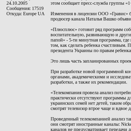
24.10.2005
этом сообщает пресс-служба группы «1
Сообщения: 17519
Откуда: Europe UA
Изменения в лицензии ООО «Гравис» бы
продюсер канала Наталья Вашко объявил
«Плюсплюс» готовит ряд программ собс
воспитательную, развивающую и други
папой» - 5-ти минутная программа, где
том, как сделать ребенка счастливым. 
президента Украины по правам ребенка
Это лишь часть запланированных проект
При разработке новой программной ко
органами, академическими и исследова
разработки, а также их рекомендации.
«Телекомпания провела анализ потребн
практически отсутствуют программы дл
украинских семей нет детей, таким обр
смотрят телевизор втрое чаще и вдвое 
Проведенный телекомпанией анализ такж
они смотрят иностранные каналы: Nicke
каналов не предусматривает передачи д