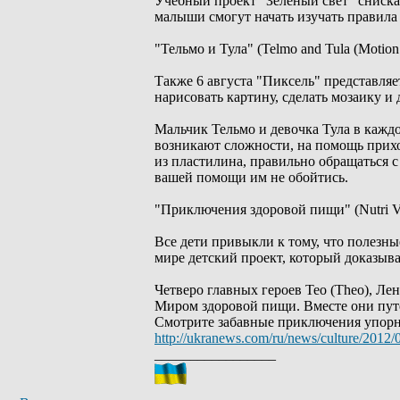
Учебный проект "Зеленый свет" сниска
малыши смогут начать изучать правила 
"Тельмо и Тула" (Telmo and Tula (Motion 
Также 6 августа "Пиксель" представля
нарисовать картину, сделать мозаику и 
Мальчик Тельмо и девочка Тула в каждо
возникают сложности, на помощь прихо
из пластилина, правильно обращаться с
вашей помощи им не обойтись.
"Приключения здоровой пищи" (Nutri Ven
Все дети привыкли к тому, что полезн
мире детский проект, который доказывае
Четверо главных героев Тео (Theo), Лен
Миром здоровой пищи. Вместе они путе
Смотрите забавные приключения упорно
http://ukranews.com/ru/news/culture/2012
_________________