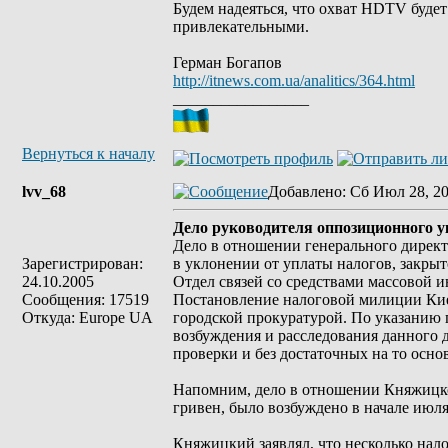
Будем надеяться, что охват HDTV будет
привлекательными.
Герман Богапов
http://itnews.com.ua/analitics/364.html
_________________
Вернуться к началу
lvv_68
Добавлено
: Сб Июл 28, 2
Дело руководителя оппозиционного у
Дело в отношении генерального директ
Зарегистрирован:
в уклонении от уплаты налогов, закры
24.10.2005
Отдел связей со средствами массовой
Сообщения: 17519
Постановление налоговой милиции Кие
Откуда: Europe UA
городской прокуратурой. По указанию
возбуждения и расследования данного д
проверки и без достаточных на то осно
Напомним, дело в отношении Княжицко
гривен, было возбуждено в начале июля
Княжицкий заявлял, что несколько нал