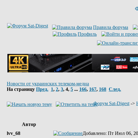
Ф
Правила форума
Профиль
Новости от украинских телеком-медиа
На страницу
Пред.
1
,
2
,
3
,
4
,
5
...
166
,
167
,
168
След.
Форум Sat-Digest
->
Автор
lvv_68
Добавлено
: Пт Июл 06, 2