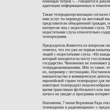
помощью титров », - говорится в доку
адаптации информационных и тематиче
Также телерадиоорганизации согласно
ими услуг по переводу на жестовый яз
представители объединений граждан, о
интересов лиц с недостатками слуха. 
недостатками слуха относительно соде
телепрограмм.
Председатель Комитета по вопросам с
отметил, что это уже не первая попытк
людей с недостатками слуха. «Но кажды
который находится на посту госслужаще
государство. Чиновники не понимают
телерадиокомпаниями. Ибо то самое, чт
их, например с лестницами. Постановле
вмешательство в коммерческую деятель
европейской стране телепродукт для лю
некоторое телепродукт нецелесообразно
время трансляции футбольного или хокк
ничего не увидят и программа потеряет
Напомним, 7 июня Верховная Рада откл
телевидении и радиовещании» с предл