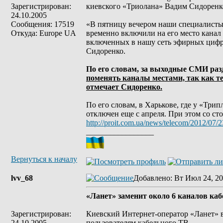
Зарегистрирован:
киевского «Триолана» Вадим Сидоренк
24.10.2005
Сообщения: 17519
«В пятницу вечером наши специалисты,
Откуда: Europe UA
временно включили на его место канал 
включенных в нашу сеть эфирных цифров
Сидоренко.
По его словам, за выходные СМИ разд
поменять каналы местами, так как те
отмечает Сидоренко.
По его словам, в Харькове, где у «Тр
отключен еще с апреля. При этом со с
http://proit.com.ua/news/telecom/2012/07/
_________________
Вернуться к началу
lvv_68
Добавлено
: Вт Июл 24, 20
«Ланет» заменит около 6 каналов ка
Зарегистрирован:
Киевский Интернет-оператор «Ланет» в
24.10.2005
пользователям кабельного ТВ.