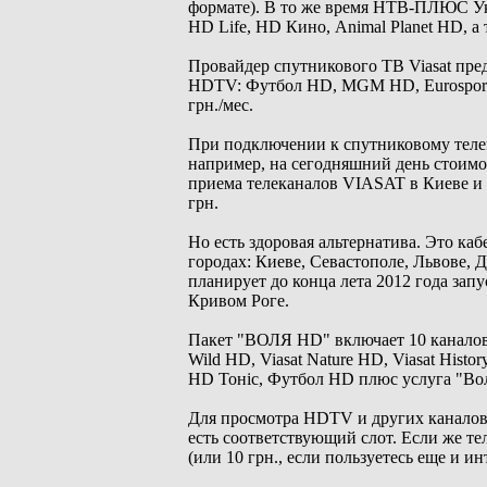
формате). В то же время НТВ-ПЛЮС Укр
HD Life, HD Кино, Animal Planet HD, а
Провайдер спутникового ТВ Viasat пре
HDTV: Футбол HD, MGM HD, Eurosport HD
грн./мес.
При подключении к спутниковому телев
например, на сегодняшний день стоимо
приема телеканалов VIASAT в Киеве и 
грн.
Но есть здоровая альтернатива. Это к
городах: Киеве, Севастополе, Львове, 
планирует до конца лета 2012 года зап
Кривом Роге.
Пакет "ВОЛЯ HD" включает 10 каналов и
Wild HD, Viasat Nature HD, Viasat Hist
HD Тоніс, Футбол HD плюс услуга "Во
Для просмотра HDTV и других каналов 
есть соответствующий слот. Если же те
(или 10 грн., если пользуетесь еще и и