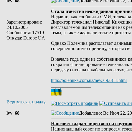
lvv_68
Добавлено
: Вс Июл 22, 20
Стала известна неожиданная причина
Недавно, как сообщили СМИ, телеканал
Зарегистрирован:
Директор телеканал Николай Княжицки
24.10.2005
возглавляемой им телекомпании как ре
Сообщения: 17519
темы, а также журналистские протест
Откуда: Europe UA
Однако Полемика располагает данными 
совершенно иную причину, которая св
В начале года один из собственников кан
сократил финансирование телеканала. 
передачу сигнала в кабельных сетях, ч
http://polemika.com.ua/news-93311.html
_________________
Вернуться к началу
lvv_68
Добавлено
: Вс Июл 22, 20
Нацсовет выдал лицензию на спутни
Национальный совет по вопросам телев