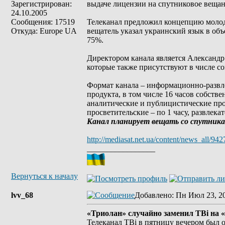
Зарегистрирован:
выдаче лицензии на спутниковое веща
24.10.2005
Сообщения: 17519
Телеканал предложил концепцию молод
Откуда: Europe UA
вещатель указал украинский язык в объ
75%.
Директором канала является Александр 
которые также присутствуют в числе с
Формат канала – информационно-развле
продукта, в том числе 16 часов собств
аналитические и публицистические прог
просветительские – по 1 часу, развлека
Канал планирует вещать со спутника As
http://mediasat.net.ua/content/news_all/942
_________________
Вернуться к началу
lvv_68
Добавлено
: Пн Июл 23, 2
«Триолан» случайно заменил ТВі на 
Телеканал ТВі в пятницу вечером был 