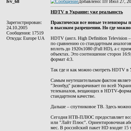
lvv_68
Добавлено
: Пт Июл 27, 2
HDTV в Украине: уже реальность
Зарегистрирован:
Практически все новые телевизоры п
24.10.2005
в высоком разрешении. Но где можн
Сообщения: 17519
Откуда: Europe UA
HDTV (англ. High Definition Television
по сравнению со стандартным аналого
вплоть до 1920х1080 (Full HD), а с пр
объектах. Это соотношение сторон 16:9,
формат 4:3.
Так где и как можно смотреть HDTV в 
Самым неутешительным фактом являетс
"Зеонбуд" разворачивает по всей Укра
телеканалов, вещающих в HDTV-формате
стандартном качестве.
Дальше – спутниковое ТВ. Здесь можно
Сегодня НТВ-ПЛЮС предоставляет возм
или "Лайт Плюс". Ориентировочная або
мес. В российский пакет HD входят 15 