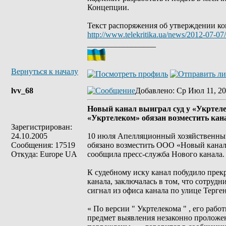
Концепции.
Текст распоряжения об утверждении ко
http://www.telekritika.ua/news/2012-07-07
_________________
Вернуться к началу
lvv_68
Добавлено
: Ср Июл 11, 20
Новый канал выиграл суд у «Укртел
«Укртелеком» обязан возместить кана
Зарегистрирован:
24.10.2005
10 июля Апелляционный хозяйственный
Сообщения: 17519
обязано возместить ООО «Новый канал»
Откуда: Europe UA
сообщила пресс-служба Нового канала.
К судебному иску канал побудило прекр
канала, заключалась в том, что сотруд
сигнал из офиса канала по улице Терг
« По версии " Укртелекома " , его раб
предмет выявления незаконно проложен