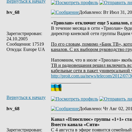
Вернуться к началу
lvv_68
Добавлено
: Вт Июл 31, 20
«Триолан» отключит еще 5 каналов, 
В течение месяца в сети «Триолан» буд
Зарегистрирован:
директор киевской сети группы Вадим
24.10.2005
Сообщения: 17519
По его словам, помимо «Банк ТВ», кото
Откуда: Europe UA
каналов. С их выбором руководство гр
Напомним, что в июле «Триолан» якоб
ТВ и радиовещания решил включить вс
кабельные сети в пакет универсальной 
http://proit.com.ua/news/telecom/2012/07/
_________________
Вернуться к началу
lvv_68
Добавлено
: Чт Авг 02, 20
Канал «Плюсплюс» группы «1+1» стар
Вместо канала «Сити»
Зарегистрирован:
С 4 августа в эфире появится семейный