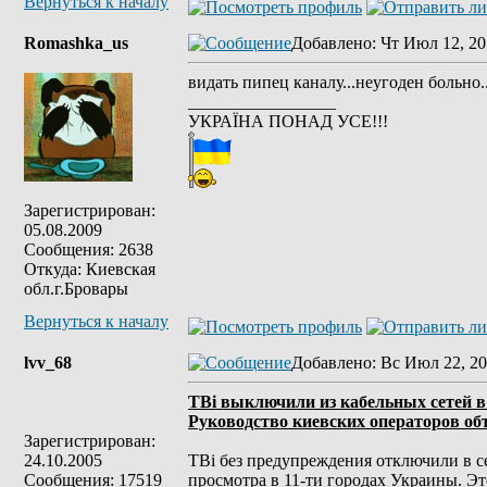
Вернуться к началу
Romashka_us
Добавлено
: Чт Июл 12, 20
видать пипец каналу...неугоден больно..
_________________
УКРАЇНА ПОНАД УСЕ!!!
Зарегистрирован:
05.08.2009
Сообщения: 2638
Откуда: Киевская
обл.г.Бровары
Вернуться к началу
lvv_68
Добавлено
: Вс Июл 22, 20
ТВi выключили из кабельных сетей в 
Руководство киевских операторов об
Зарегистрирован:
24.10.2005
ТВi без предупреждения отключили в с
Сообщения: 17519
просмотра в 11-ти городах Украины. Эт