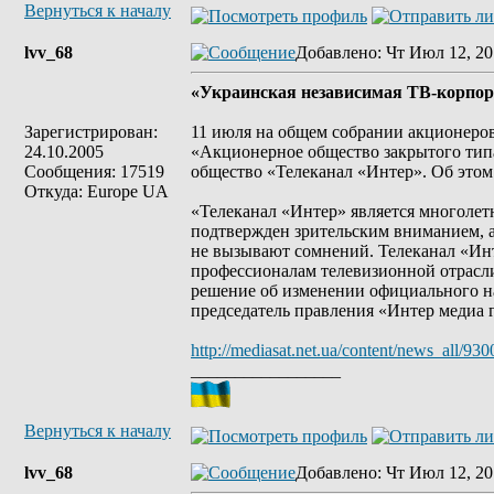
Вернуться к началу
lvv_68
Добавлено
: Чт Июл 12, 20
«Украинская независимая ТВ-корпор
Зарегистрирован:
11 июля на общем собрании акционеро
24.10.2005
«Акционерное общество закрытого тип
Сообщения: 17519
общество «Телеканал «Интер». Об этом
Откуда: Europe UA
«Телеканал «Интер» является многолет
подтвержден зрительским вниманием, 
не вызывают сомнений. Телеканал «Инт
профессионалам телевизионной отрасли 
решение об изменении официального на
председатель правления «Интер медиа 
http://mediasat.net.ua/content/news_all/930
_________________
Вернуться к началу
lvv_68
Добавлено
: Чт Июл 12, 20