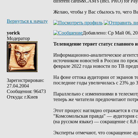
different cards&CAM's (incl. PRO) for Pa
Желаю, чтобы у Вас сбылось то, чего В
Вернуться к началу
yorick
Добавлено
: Ср Май 06, 20
Модератор
Телевидение теряет статус главного 
Информационно-аналитическое агентст
источником новостей в России по прежн
феврале 2022 года новости по ТВ предп
На фоне оттока аудитории от экранов т
Зарегистрирован:
последние годы увеличилась с 23% до 
27.04.2004
Сообщения: 96473
Параллельно с изменениями в телесмот
Откуда: г.Киев
теперь же читатели предпочитают потре
Этот процесс наглядно отражается в с
"Комсомольская правда" — аудитория са
(на русском языке) — сокращение с 8,8
Эксперты отмечают, что сокращение ау