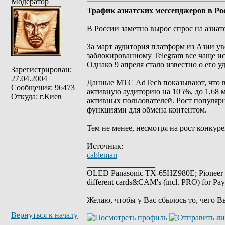
Модератор
Трафик азиатских мессенджеров в Ро
В России заметно вырос спрос на азиат
За март аудитория платформ из Азии у
заблокированному Telegram все чаще ис
Однако 9 апреля стало известно о его у
Зарегистрирован:
27.04.2004
Данные МТС AdTech показывают, что в 
Сообщения: 96473
активную аудиторию на 105%, до 1,68 м
Откуда: г.Киев
активных пользователей. Рост популя
функциями для обмена контентом.
Тем не менее, несмотря на рост конкур
Источник:
cableman
_________________
OLED Panasonic TX-65HZ980E; Pioneer
different cards&CAM's (incl. PRO) for Pa
Желаю, чтобы у Вас сбылось то, чего В
Вернуться к началу