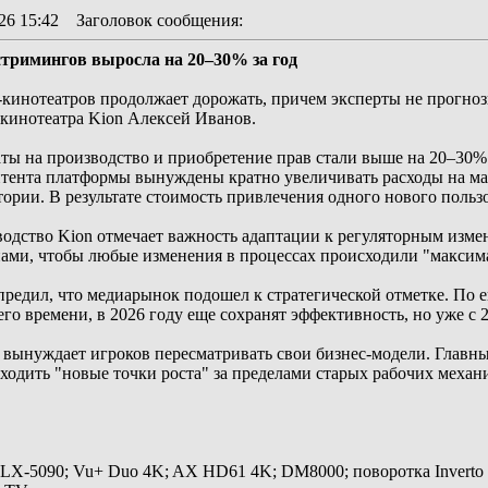
26 15:42
Заголовок сообщения
:
стримингов выросла на 20–30% за год
-кинотеатров продолжает дорожать, причем эксперты не прогно
-кинотеатра Kion Алексей Иванов.
аты на производство и приобретение прав стали выше на 20–30
нтента платформы вынуждены кратно увеличивать расходы на ма
ории. В результате стоимость привлечения одного нового пользо
одство Kion отмечает важность адаптации к регуляторным изме
нами, чтобы любые изменения в процессах происходили "максим
упредил, что медиарынок подошел к стратегической отметке. По
го времени, в 2026 году еще сохранят эффективность, но уже с 
 вынуждает игроков пересматривать свои бизнес-модели. Главн
ходить "новые точки роста" за пределами старых рабочих механ
 LX-5090; Vu+ Duo 4K; AX HD61 4K; DM8000; поворотка Inverto