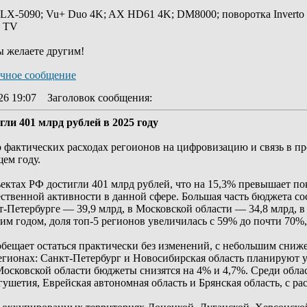
 LX-5090; Vu+ Duo 4K; AX HD61 4K; DM8000; поворотка Inverto
y TV
ы желаете другим!
26 19:07
Заголовок сообщения
:
ли 401 млрд рублей в 2025 году
 фактических расходах регоионов на цифровизацию и связь в п
ем году.
ъектах РФ достигли 401 млрд рублей, что на 15,3% превышает по
ественной активности в данной сфере. Большая часть бюджета с
т-Петербурге — 39,9 млрд, в Московской области — 34,8 млрд, в
м годом, доля топ-5 регионов увеличилась с 59% до почти 70%,
обещает остаться практически без изменений, с небольшим сниж
регионах: Санкт-Петербург и Новосибирская область планируют
Московской области бюджеты снизятся на 4% и 4,7%. Среди обла
шетия, Еврейская автономная область и Брянская область, с ра