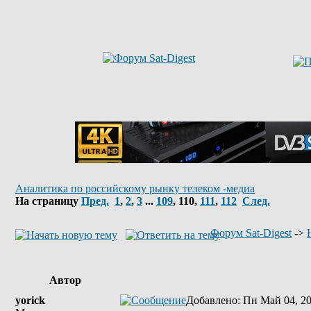
Аналитика по российскому рынку телеком -медиа
На страницу
Пред.
1
,
2
,
3
...
109
,
110
,
111
,
112
След.
Форум Sat-Digest
->
Автор
yorick
Добавлено
: Пн Май 04, 2