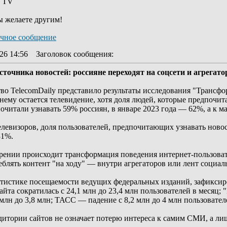
y TV
ы желаете другим!
26 14:56
Заголовок сообщения
:
источника новостей: россияне переходят на соцсети и агрегат
во TelecomDaily представило результаты исследования "Трансф
ему остается телевидение, хотя доля людей, которые предпочит
очитали узнавать 59% россиян, в январе 2023 года — 62%, а к ма
елевизоров, доля пользователей, предпочитающих узнавать новос
31%.
рении происходит трансформация поведения интернет-пользоват
блять контент "на ходу" — внутри агрегаторов или лент социал
татистике посещаемости ведущих федеральных изданий, зафиксир
йта сократилась с 24,1 млн до 23,4 млн пользователей в месяц; 
 млн до 3,8 млн; ТАСС — падение с 8,2 млн до 4 млн пользовател
дитории сайтов не означает потерю интереса к самим СМИ, а ли