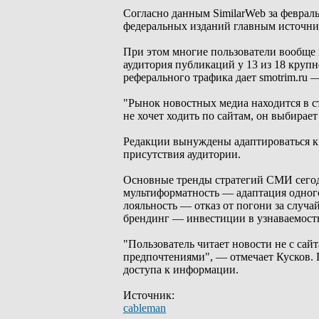
Согласно данным SimilarWeb за феврал
федеральных изданий главным источник
При этом многие пользователи вообще 
аудитория публикаций у 13 из 18 круп
реферального трафика дает smotrim.ru
"Рынок новостных медиа находится в с
не хочет ходить по сайтам, он выбирае
Редакции вынуждены адаптироваться к 
присутствия аудитории.
Основные тренды стратегий СМИ сего
мультиформатность — адаптация одного
лояльность — отказ от погони за случ
брендинг — инвестиции в узнаваемость
"Пользователь читает новости не с сай
предпочтениями", — отмечает Кусков. 
доступа к информации.
Источник:
cableman