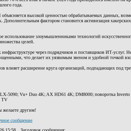
шлого года.
 объясняется высокой ценностью обрабатываемых данных, возм
. Дополнительным фактором становится активизация хакерских
е использование злоумышленниками технологий искусственного 
множества целей.
к инфраструктуре через подрядчиков и поставщиков ИТ-услуг. 
ищенными, что делает их уязвимым звеном и удобной точкой вход
тов влияет расширение круга организаций, подпадающих под тр
 LX-5090; Vu+ Duo 4K; AX HD61 4K; DM8000; поворотка Inverto
y TV
ы желаете другим!
26 15:58
Заголовок сообщения
: