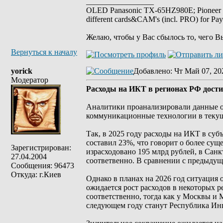
_________________
OLED Panasonic TX-65HZ980E; Pioneer
different cards&CAM's (incl. PRO) for Pa
Желаю, чтобы у Вас сбылось то, чего В
Вернуться к началу
yorick
Добавлено
: Чт Май 07, 20
Модератор
Расходы на ИКТ в регионах РФ достиг
Аналитики проанализировали данные о
коммуникационные технологии в текущ
Так, в 2025 году расходы на ИКТ в суб
составил 23%, что говорит о более сущ
Зарегистрирован:
израсходовано 195 млрд рублей, в Санк
27.04.2004
соответвенно. В сравнении с предыдущи
Сообщения: 96473
Откуда: г.Киев
Однако в планах на 2026 год ситуация 
ожидается рост расходов в некоторых 
соответственно, тогда как у Москвы и 
следующем году станут Республика Ингу