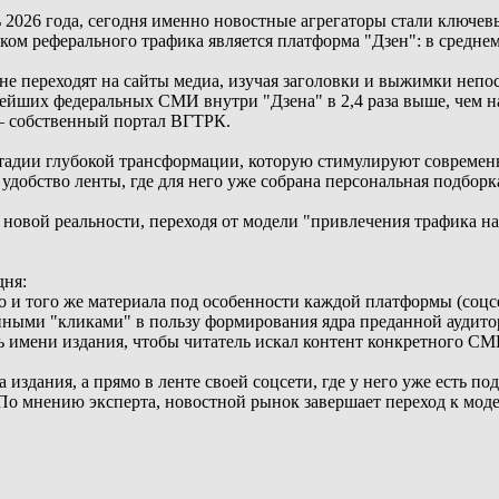
ь 2026 года, сегодня именно новостные агрегаторы стали ключе
ом реферального трафика является платформа "Дзен": в среднем
не переходят на сайты медиа, изучая заголовки и выжимки непо
нейших федеральных СМИ внутри "Дзена" в 2,4 раза выше, чем н
 — собственный портал ВГТРК.
тадии глубокой трансформации, которую стимулируют современ
т удобство ленты, где для него уже собрана персональная подбор
новой реальности, переходя от модели "привлечения трафика на
дня:
 и того же материала под особенности каждой платформы (соцс
айными "кликами" в пользу формирования ядра преданной аудито
 имени издания, чтобы читатель искал контент конкретного СМИ
та издания, а прямо в ленте своей соцсети, где у него уже есть
По мнению эксперта, новостной рынок завершает переход к моде