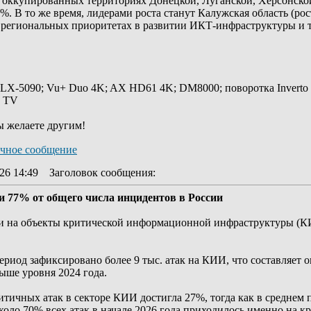
 оккупированных территориях Донецкой, Луганской, Херсонской
8%. В то же время, лидерами роста станут Калужская область (ро
о региональных приоритетах в развитии ИКТ-инфраструктуры и т
 LX-5090; Vu+ Duo 4K; AX HD61 4K; DM8000; поворотка Inverto
y TV
ы желаете другим!
26 14:49
Заголовок сообщения
:
 77% от общего числа инцидентов в России
аки на объекты критической информационной инфраструктуры (
ериод зафиксировано более 9 тыс. атак на КИИ, что составляет
выше уровня 2024 года.
тичных атак в секторе КИИ достигла 27%, тогда как в среднем 
коло 70% всех атак в начале 2026 года приходилось именно на к