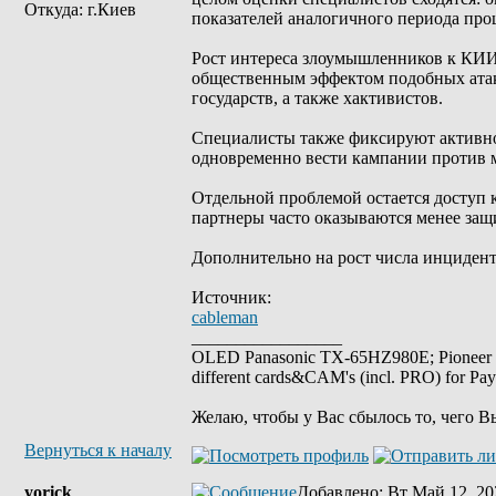
Откуда: г.Киев
показателей аналогичного периода про
Рост интереса злоумышленников к КИИ
общественным эффектом подобных атак
государств, а также хактивистов.
Специалисты также фиксируют активно
одновременно вести кампании против 
Отдельной проблемой остается доступ 
партнеры часто оказываются менее защ
Дополнительно на рост числа инциден
Источник:
cableman
_________________
OLED Panasonic TX-65HZ980E; Pioneer
different cards&CAM's (incl. PRO) for Pa
Желаю, чтобы у Вас сбылось то, чего В
Вернуться к началу
yorick
Добавлено
: Вт Май 12, 20