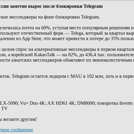
ссии заметно вырос после блокировки Telegram
ские мессенджеры на фоне блокировки Telegram.
величилась почти на 60%, уступая место популярным решениям из
пользуют отечественный форк — Telega, который за квартал выр
далении из App Store, что может привести к потере до 35% польз
целом спрос на альтернативные мессенджеры в первом квартале 
лн, а корейский KakaoTalk — на 82%, до 436,4 тыс. пользовател
рности азиатских мессенджеров объясняют их минималистичным 
ентов, Telegram остается лидером с MAU в 102 млн, хоть и в пер
 LX-5090; Vu+ Duo 4K; AX HD61 4K; DM8000; поворотка Inverto
y TV
ы желаете другим!