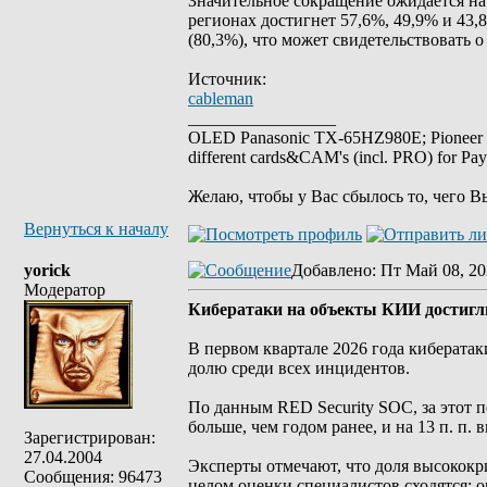
Значительное сокращение ожидается на
регионах достигнет 57,6%, 49,9% и 43,
(80,3%), что может свидетельствовать 
Источник:
cableman
_________________
OLED Panasonic TX-65HZ980E; Pioneer
different cards&CAM's (incl. PRO) for Pa
Желаю, чтобы у Вас сбылось то, чего В
Вернуться к началу
yorick
Добавлено
: Пт Май 08, 20
Модератор
Кибератаки на объекты КИИ достигли
В первом квартале 2026 года киберат
долю среди всех инцидентов.
По данным RED Security SOC, за этот п
больше, чем годом ранее, и на 13 п. п. 
Зарегистрирован:
27.04.2004
Эксперты отмечают, что доля высококри
Сообщения: 96473
целом оценки специалистов сходятся: о