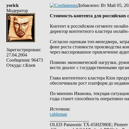
yorick
Добавлено
: Вт Май 05, 20
Модератор
Стоимость контента для российских 
Контент в российском сегменте онлайн
директор контентного кластера онлайн
Согласно оценкам топ-менеджера, затр
фоне роста стоимости производства ко
Зарегистрирован:
через массированное привлечение аудит
27.04.2004
Сообщения: 96473
Помимо экономической нагрузки, руков
Откуда: г.Киев
вести диалог с государственными орга
Глава контентного кластера Kion пред
обеспечивали рост платформ до недавне
По мнению Иванова, текущая ситуация
годы станет способность оперативно на
Источник:
cableman
_________________
OLED Panasonic TX-65HZ980E; Pioneer