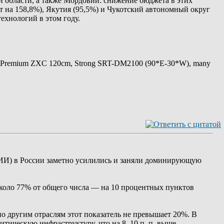
 области, а также Мордовии: снижение бюджета в этих
ст на 158,8%), Якутия (95,5%) и Чукотский автономный округ
ехнологий в этом году.
 Premium ZXC 120cm, Strong SRT-DM2100 (90*E-30*W), many
КИИ) в России заметно усилились и заняли доминирующую
 около 77% от общего числа — на 10 процентных пунктов
по другим отраслям этот показатель не превышает 20%. В
ритическую инфраструктуру, что на 8–10 п. п. выше