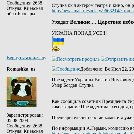
Сообщения: 2638
Ступка был актером театра и кино, он 
Откуда: Киевская
http://news.mail.ru/society/9663214/?from
обл.г.Бровары
Уходят Великие.....Царствие небе
_________________
УКРАЇНА ПОНАД УСЕ!!!
Вернуться к началу
Romashka_us
Добавлено
: Вс Июл 22, 20
Президент Украины Виктор Янукович д
Умер Богдан Ступка
Как сообщила советник Президента Ук
такое задание Президент дал сегодня, ср
Зарегистрирован:
Предварительный состав комитета уже
05.08.2009
Сообщения: 2638
По информации А.Герман, комиссию во
Откуда: Киевская
http://news.mail.ru/inworld/ukraina/global