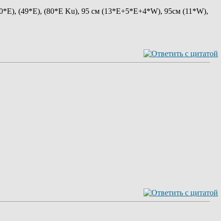
40*Е), (49*Е), (80*E Ku), 95 см (13*E+5*E+4*W), 95см (11*W),