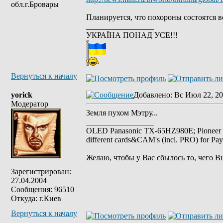
обл.г.Бровары
Планируется, что похороны состоятся в
_________________
УКРАЇНА ПОНАД УСЕ!!!
Вернуться к началу
yorick
Добавлено
: Вс Июл 22, 20
Модератор
Земля пухом Мэтру...
_________________
OLED Panasonic TX-65HZ980E; Pioneer
different cards&CAM's (incl. PRO) for Pa
Желаю, чтобы у Вас сбылось то, чего В
Зарегистрирован:
27.04.2004
Сообщения: 96510
Откуда: г.Киев
Вернуться к началу