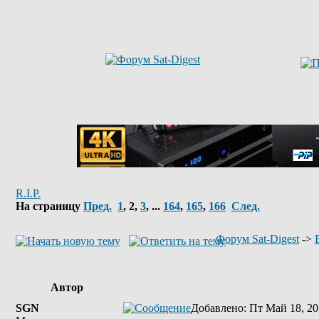
R.I.P.
На страницу
Пред.
1
,
2
,
3
, ...
164
,
165
,
166
След.
Форум Sat-Digest
->
Автор
SGN
Добавлено
: Пт Май 18, 20