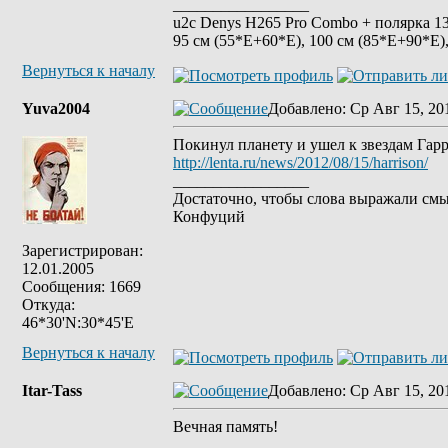
_________________
u2c Denys H265 Pro Combo + полярка 135
95 см (55*Е+60*Е), 100 см (85*Е+90*Е)
Вернуться к началу
Yuva2004
Добавлено
: Ср Авг 15, 20
Покинул планету и ушел к звездам Гарр
http://lenta.ru/news/2012/08/15/harrison/
_________________
Достаточно, чтобы слова выражали смы
Конфуций
Зарегистрирован:
12.01.2005
Сообщения: 1669
Откуда:
46*30'N:30*45'E
Вернуться к началу
Itar-Tass
Добавлено
: Ср Авг 15, 20
Вечная память!