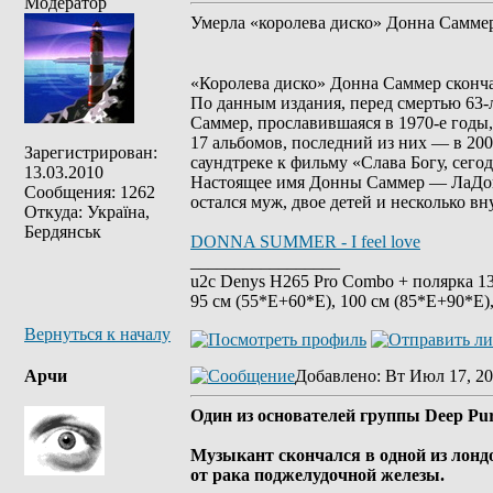
Модератор
Умерла «королева диско» Донна Самме
«Королева диско» Донна Саммер сконча
По данным издания, перед смертью 63-
Саммер, прославившаяся в 1970-е годы,
17 альбомов, последний из них — в 2008
Зарегистрирован:
саундтреке к фильму «Слава Богу, сег
13.03.2010
Настоящее имя Донны Саммер — ЛаДонна
Сообщения: 1262
остался муж, двое детей и несколько вн
Откуда: Україна,
Бердянськ
DONNA SUMMER - I feel love
_________________
u2c Denys H265 Pro Combo + полярка 135
95 см (55*Е+60*Е), 100 см (85*Е+90*Е)
Вернуться к началу
Арчи
Добавлено
: Вт Июл 17, 20
Один из основателей группы Deep Pu
Музыкант скончался в одной из лондо
от рака поджелудочной железы.