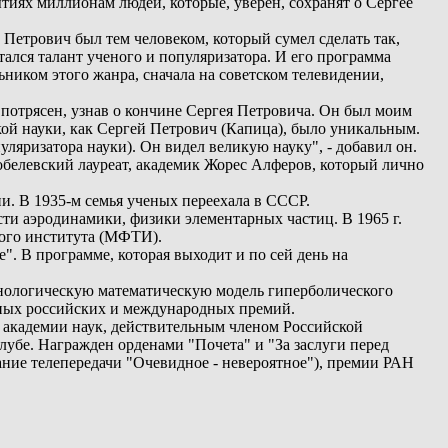
тиях миллионам людей, которые, уверен, сохранят о Сергее
етрович был тем человеком, который сумел сделать так,
тался талант ученого и популяризатора. И его программа
ником этого жанра, сначала на советском телевидении,
 потрясен, узнав о кончине Сергея Петровича. Он был моим
кой науки, как Сергей Петрович (Капица), было уникальным.
ляризатора науки). Он видел великую науку", - добавил он.
нобелевский лауреат, академик Жорес Алферов, который лично
и. В 1935-м семья ученых переехала в СССР.
сти аэродинамики, физики элементарных частиц. В 1965 г.
кого института (МФТИ).
". В программе, которая выходит и по сей день на
менологическую математическую модель гиперболического
енных российских и международных премий.
 академии наук, действительным членом Российской
клубе. Награжден орденами "Почета" и "За заслуги перед
ние телепередачи "Очевидное - невероятное"), премии РАН