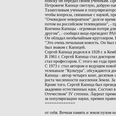
поиску он передал своим ученикам. Пр
Петровиче Капице светлую, добрую памя
Талантливым ученым и популяризатором
чтобы вопросы, связанные с наукой, пр
"Очевидное невероятное" долгое время 
потом на российском телевидении", - 
Кончина Капицы - огромная потеря для 
другом", - сообщил вице-президент РАН
Он обладал необычайным кругозором. Не
"Это очень печальная новость. Он был 
был знаком с Капицей.
Сергей Капица родился в 1928 г. в Кем
В 1961 г. Сергей Капица стал доктором
стал профессором. С этого же года пр
С 1973 г. стал автором и ведущим ново
телеканале "Культура", обсуждаются до
Капица - автор четырех книг, десятко
роста численности населения Земли. З
Кроме того, Сергей Капица был презид
академии естественных наук. Состоял в
Отечеством" IV степени. Лауреат прем
за популяризацию науки, премии правит
=============
от себя. Вечная память и земля пухом