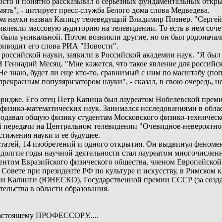
осто и понятно рассказывал о серьезных фундаментальных откры
ть", - цитирует пресс-служба Белого дома слова Медведева.
 науки назвал Капицу телеведущий Владимир Познер. "Сергей П
ивлекли массовую аудиторию на телевидении. То есть в нем соче
была уникальной. Потом возникли другие, но он был родоначаль
приводит его слова РИА "Новости".
российской науки, заявили в Российской академии наук. "Я был
 Геннадий Месяц. "Мне кажется, что такое явление для российс
 знаю, будет ли еще кто-то, сравнимый с ним по масштабу (попу
прекрасным популяризатором науки", - сказал, в свою очередь, 
бридже. Его отец Петр Капица был лауреатом Нобелевской преми
 физико-математических наук. Занимался исследованиями в обла
еподавал общую физику студентам Московского физико-техничес
й передачи на Центральном телевидении "Очевидное-невероятное
стижения науки и ее будущее.
в статей, 14 изобретений и одного открытия. Он выдвинул фено
а долгие годы научной деятельности стал лауреатом многочисл
ентом Евразийского физического общества, членом Европейской
 Совете при президенте РФ по культуре и искусству, в Римском 
ии Калинги (ЮНЕСКО), Государственной премии СССР (за созда
ельства в области образования.
 настоящему ПРОФЕССОРУ.....