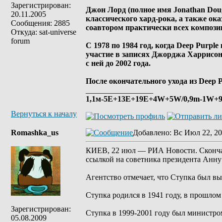
Зарегистрирован:
Джон Лорд (полное имя Jonathan Doug
20.11.2005
классического хард-рока, а также ок
Сообщения: 2885
соавтором практически всех компози
Откуда: sat-universe
forum
С 1978 по 1984 год, когда Deep Purp
участие в записях Джорджа Харрисона
с ней до 2002 года.
После окончательного ухода из Deep
_________________
1,1м-5E+13E+19Е+4W+5W/0,9m-1W+9E
Вернуться к началу
Romashka_us
Добавлено
: Вс Июл 22, 20
КИЕВ, 22 июл — РИА Новости. Скончал
ссылкой на советника президента Анну
Агентство отмечает, что Ступка был в
Ступка родился в 1941 году, в прошлом
Зарегистрирован:
Ступка в 1999-2001 году был министро
05.08.2009