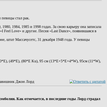
 певицы стал рак.
1980, 1984, 1985 и 1998 годах. За свою карьеру она записала
I Feel Love» и другие. Песня «Last Dance», появившаяся в
е, штат Массачусетс, 31 декабря 1948 года. У певицы
40*Е), (49*Е), (80*E Ku), 95 см (13*E+5*E+4*W), 95см (11*W),
клавишник Джон Лорд
эмболии. Как отмечается, в последние годы Лорд страдал