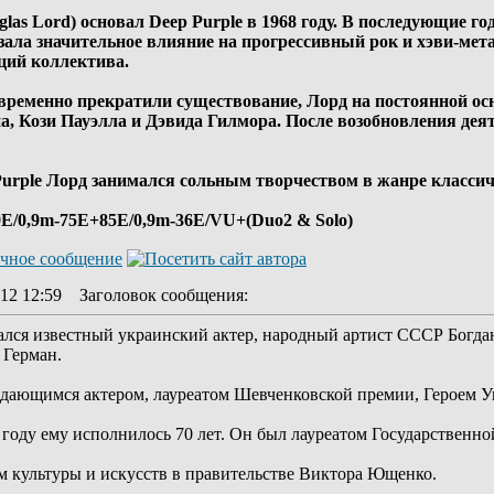
las Lord) основал Deep Purple в 1968 году. В последующие г
азала значительное влияние на прогрессивный рок и хэви-ме
ций коллектива.
le временно прекратили существование, Лорд на постоянной ос
, Кози Пауэлла и Дэвида Гилмора. После возобновления деят
 Purple Лорд занимался сольным творчеством в жанре класси
/0,9m-75E+85E/0,9m-36E/VU+(Duo2 & Solo)
12 12:59
Заголовок сообщения
:
ся известный украинский актер, народный артист СССР Богда
 Герман.
ыдающимся актером, лауреатом Шевченковской премии, Героем 
 году ему исполнилось 70 лет. Он был лауреатом Государственн
м культуры и искусств в правительстве Виктора Ющенко.