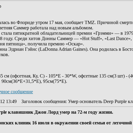
р
лась во Флориде утром 17 мая, сообщает TMZ. Причиной смерти
летняя Саммер работала над новым альбомом.
 стала пятикратной обладательницей премии «Грэмми» — в 1979, 
 году. Среди хитов Донны Саммер — «Hot Stuff», «Last Dance», «
одня пятница», получила премию «Оскар».
 Эдриан Гэйнс (LaDonna Adrian Gaines). Она родилась в Бостон
уков.
 см (офсетная, Ку, С) - 105*Е - 30*W, офсетные 135 см(3 шт) - (
, 90см(36*Е+31,5*E), 95см(75*Е).
12 13:49
Заголовок сообщения
: Умер основатель Deep Purple 
rple клавишник Джон Лорд умер на 72-м году жизни.
нских клиник 16 июля в окружении своей семьи от легочной 