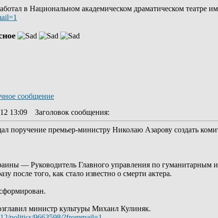
работал в Национальном академическом драматическом театре им.
mail=1
сное
12 13:09
Заголовок сообщения
:
ал поручение премьер-министру Николаю Азарову создать комит
раины — Руководитель Главного управления по гуманитарным 
азу после того, как стало известно о смерти актера.
 сформирован.
зглавил министр культуры Михаил Кулиняк.
/112/politics/9663598/?frommail=1