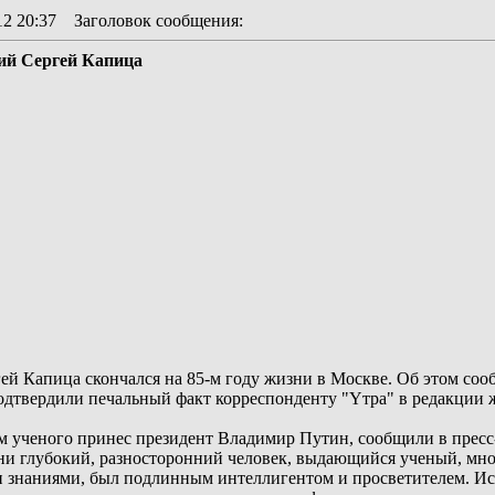
12 20:37
Заголовок сообщения
:
ий Сергей Капица
й Капица скончался на 85-м году жизни в Москве. Об этом соо
- подтвердили печальный факт корреспонденту "Yтра" в редакции
м ученого принес президент Владимир Путин, сообщили в прес
ни глубокий, разносторонний человек, выдающийся ученый, мно
знаниями, был подлинным интеллигентом и просветителем. Искр