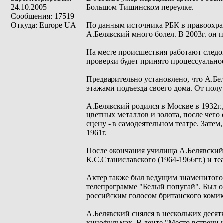
24.10.2005
Большом Тишинском переулке.
Сообщения: 17519
Откуда: Europe UA
По данным источника РБК в правоохран
А.Белявский много болел. В 2003г. он 
На месте происшествия работают следо
проверки будет принято процессуально
Предварительно установлено, что А.Бе
этажами подъезда своего дома. От полу
А.Белявский родился в Москве в 1932г.
цветных металлов и золота, после чего
сцену - в самодеятельном театре. Затем
1961г.
После окончания училища А.Белявский на
К.С.Станиславского (1964-1966гг.) и теа
Актер также был ведущим знаменитого в
телепрограмме "Белый попугай". Был од
российским голосом британского коми
А.Белявский снялся в нескольких деся
кинофильмах. В ленте "Место встречи и