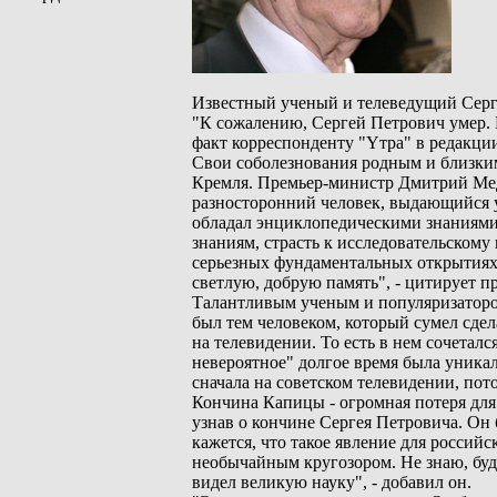
Известный ученый и телеведущий Серге
"К сожалению, Сергей Петрович умер. М
факт корреспонденту "Yтра" в редакци
Свои соболезнования родным и близки
Кремля. Премьер-министр Дмитрий Мед
разносторонний человек, выдающийся 
обладал энциклопедическими знаниями
знаниям, страсть к исследовательскому
серьезных фундаментальных открытиях 
светлую, добрую память", - цитирует п
Талантливым ученым и популяризаторо
был тем человеком, который сумел сдел
на телевидении. То есть в нем сочетал
невероятное" долгое время была уника
сначала на советском телевидении, пот
Кончина Капицы - огромная потеря для 
узнав о кончине Сергея Петровича. Он
кажется, что такое явление для россий
необычайным кругозором. Не знаю, буде
видел великую науку", - добавил он.