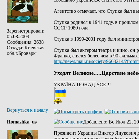
Агентство отмечает, что Ступка был в
Ступка родился в 1941 году, в прошлом
СССР 1980 года.
Зарегистрирован:
05.08.2009
Ступка в 1999-2001 году был министро
Сообщения: 2638
Откуда: Киевская
Ступка был актером театра и кино, он
обл.г.Бровары
Франко, снялся более чем в 90 фильмах.
http://news.mail.ru/society/9663214/?from
Уходят Великие.....Царствие небе
_________________
УКРАЇНА ПОНАД УСЕ!!!
Вернуться к началу
Romashka_us
Добавлено
: Вс Июл 22, 20
Президент Украины Виктор Янукович д
организации похорон Героя Украины Б