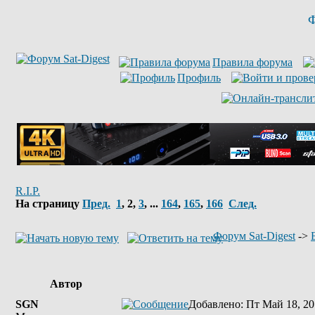
Ф
Правила форума
Профиль
R.I.P.
На страницу
Пред.
1
,
2
,
3
, ...
164
,
165
,
166
След.
Форум Sat-Digest
->
Автор
SGN
Добавлено
: Пт Май 18, 20