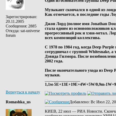
Один из основателей группы Deep Pu
Музыкант скончался в одной из лонд
Как отмечается, в последние годы Ло
Зарегистрирован:
20.11.2005
Джон Лорд (полное имя Jonathan Doug
Сообщения: 2885
стала одним из основоположников кла
Откуда: sat-universe
прогрессивный рок и хэви-метал. Ло
forum
всех композиций коллектива.
С 1978 по 1984 год, когда Deep Purp
сотрудничал с группой Whitesnake, а
Дэвида Гилмора. После возобновления
2002 года.
После окончательного ухода из Deep
музыки.
_________________
1,1м-5E+13E+19Е+4W+5W/0,9m-1W+9E
Вернуться к началу
Romashka_us
Добавлено
: Вс Июл 22, 20
КИЕВ, 22 июл — РИА Новости. Скончал
сообщило украинское агентство УНИАН