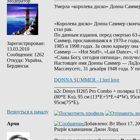
Модератор
Умерла «королева диско» Донна Самме
«Королева диско» Донна Саммер сконч
стал рак.
По данным издания, перед смертью 63-
Саммер, прославившаяся в 1970-е годы,
Зарегистрирован:
1985 и 1998 годах. За свою карьеру он
13.03.2010
Саммер — «Hot Stuff», «Last Dance», «I
Сообщения: 1262
«Слава Богу, сегодня пятница», получ
Откуда: Україна,
Настоящее имя Донны Саммер — ЛаДонна
Бердянськ
Массачусетс, 31 декабря 1948 года. У п
DONNA SUMMER - I feel love
_________________
u2c Denys H265 Pro Combo + полярка 135 
(80*E Ku), 95 см (13*E+5*E+4*W), 95см
95см(75*Е).
Вернуться к началу
Арчи
Добавлено
: Вт Июл 17, 20
Purple клавишник Джон Лорд