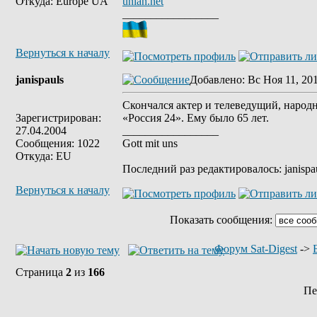
Откуда: Europe UA
unian.net
_________________
Вернуться к началу
janispauls
Добавлено
: Вс Ноя 11, 20
Скончался актер и телеведущий, народ
Зарегистрирован:
«Россия 24». Ему было 65 лет.
27.04.2004
_________________
Сообщения: 1022
Gott mit uns
Откуда: EU
Последний раз редактировалось: janispau
Вернуться к началу
Показать сообщения:
Форум Sat-Digest
->
Страница
2
из
166
Пе