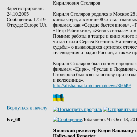
Кириллович Столяров
Зарегистрирован:
24.10.2005
Кирилл Столяров родился в Москве 28 
Сообщения: 17519
киноактера, а в конце 80-х стал главн
Откуда: Europe UA
фильмах, как «Сердце бьется вновь», «П
«Петр Рябинкин», «Жизнь сначала» и м
Помимо работы в театре и кино много 
читал стихи Сергея Есенина. На телеви
судьбы» о выдающихся артистах отече
телевидения и радио России, а также п
Кирилл Столяров был сыном народного
фильмам «Цирк», «Руслан и Людмила»,
Столярова был взят за основу при соз
и колхозница».
http://afisha.mail.ru/cinema/news/36049/
_________________
Вернуться к началу
lvv_68
Добавлено
: Чт Окт 18, 20
Японский режиссёр Кодзи Вакамацу ск
Hollywood Reporter.