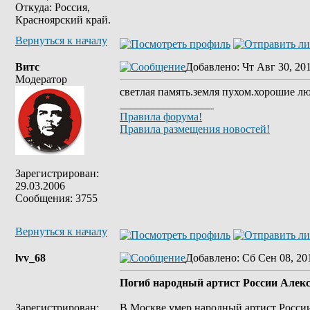
Откуда: Россия,
Красноярский край.
Вернуться к началу
Витс
Добавлено
: Чт Авг 30, 20
Модератор
светлая память.земля пухом.хорошие л
_________________
Правила форума!
Правила размещения новостей!
Зарегистрирован:
29.03.2006
Сообщения: 3755
Вернуться к началу
lvv_68
Добавлено
: Сб Сен 08, 20
Погиб народный артист России Алек
Зарегистрирован:
В Москве умер народный артист России