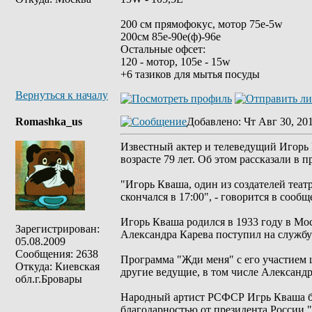
200 см прямофокус, мотор 75е-5w
200см 85e-90e(ф)-96e
Остальные офсет:
120 - мотор, 105е - 15w
+6 тазиков для мытья посуды
Вернуться к началу
Romashka_us
Добавлено
: Чт Авг 30, 20
Известный актер и телеведущий Игорь
возрасте 79 лет. Об этом рассказали в 
"Игорь Кваша, один из создателей теа
скончался в 17:00", - говорится в сообщ
Игорь Кваша родился в 1933 году в М
Зарегистрирован:
Александра Карева поступил на службу
05.08.2009
Сообщения: 2638
Программа "Жди меня" с его участием ш
Откуда: Киевская
другие ведущие, в том числе Александ
обл.г.Бровары
Народный артист РСФСР Игрь Кваша был
благодарностью от президента России "