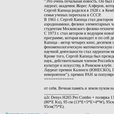
"Это очень печальная новость. Он был 
лауреат, академик Жорес Алферов, кот
Сергей Капица родился в 1928 г. в Ке
семья ученых переехала в СССР.
В 1961 г. Сергей Капица стал доктором
аэродинамики, физики элементарных ча
студентам Московского физико-технич
С 1973 г. стал автором и ведущим нов
программе, которая выходит и по сей д
Капица - автор четырех книг, десятков
феноменологическую математическую мо
научной деятельности стал лауреатом
Кроме того, Сергей Капица был презид
наук, действительным членом Российск
культуре и искусству, в Римском клубе
Лауреат премии Калинги (ЮНЕСКО), Го
невероятное"), премии РАН за популяри
=============
от себя. Вечная память и земля пухом
_________________
u2c Denys H265 Pro Combo + полярка 135 
(80*E Ku), 95 см (13*E+5*E+4*W), 95см
95см(75*Е).