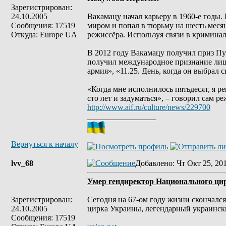
Зарегистрирован:
24.10.2005
Вакамацу начал карьеру в 1960-е годы.
Сообщения: 17519
миром и попал в тюрьму на шесть меся
Откуда: Europe UA
режиссёра. Используя связи в кримина
В 2012 году Вакамацу получил приз Пу
получил международное признание лишь
армия», «11.25. День, когда он выбрал 
«Когда мне исполнилось пятьдесят, я р
сто лет и задуматься», – говорил сам ре
http://www.aif.ru/culture/news/229700
_________________
Вернуться к началу
lvv_68
Добавлено
: Чт Окт 25, 20
Умер гендиректор Национального ц
Зарегистрирован:
Сегодня на 67-ом году жизни скончалс
24.10.2005
цирка Украины, легендарный украинск
Сообщения: 17519