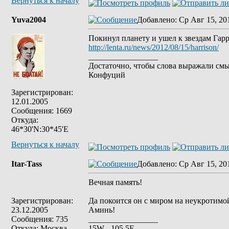
Вернуться к началу
Yuva2004
Добавлено
: Ср Авг 15, 20
Покинул планету и ушел к звездам Гарр
http://lenta.ru/news/2012/08/15/harrison/
_________________
Достаточно, чтобы слова выражали смы
Конфуций
Зарегистрирован:
12.01.2005
Сообщения: 1669
Откуда:
46*30'N:30*45'E
Вернуться к началу
Itar-Tass
Добавлено
: Ср Авг 15, 20
Вечная память!
Зарегистрирован:
Да покоится он с миром на неукротимо
23.12.2005
Аминь!
Сообщения: 735
_________________
Откуда: Москва
15W - 105,5E