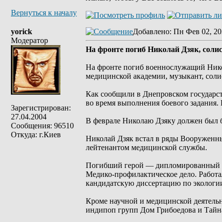
Вернуться к началу
yorick
Добавлено
: Пн Фев 02, 20
Модератор
На фронте погиб Николай Дзяк, соли
На фронте погиб военнослужащий Нико
медицинской академии, музыкант, соли
Как сообщили в Днепровском государс
во время выполнения боевого задания. 
Зарегистрирован:
27.04.2004
В феврале Николаю Дзяку должен был б
Сообщения: 96510
Откуда: г.Киев
Николай Дзяк встал в ряды Вооруженн
лейтенантом медицинской службы.
Погибший герой — дипломированный в
Медико-профилактическое дело. Работа
кандидатскую диссертацию по экологии
Кроме научной и медицинской деятельн
индипоп групп Дом Грибоедова и Тайн