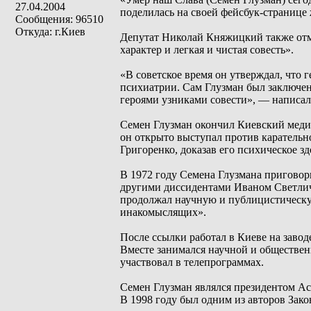
27.04.2004
поделилась на своей фейсбук-странице
Сообщения: 96510
Откуда: г.Киев
Депутат Николай Княжицкий также отм
характер и легкая и чистая совесть».
«В советское время он утверждал, что 
психиатрии. Сам Глузман был заключе
героями узниками совести», — написа
Семен Глузман окончил Киевский медиц
он открыто выступал против карательн
Григоренко, доказав его психическое зд
В 1972 году Семена Глузмана приговори
другими диссидентами Иваном Светлич
продолжал научную и публицистическую
инакомыслящих».
После ссылки работал в Киеве на заво
Вместе занимался научной и обществен
участвовал в телепрограммах.
Семен Глузман являлся президентом А
В 1998 году был одним из авторов Зак