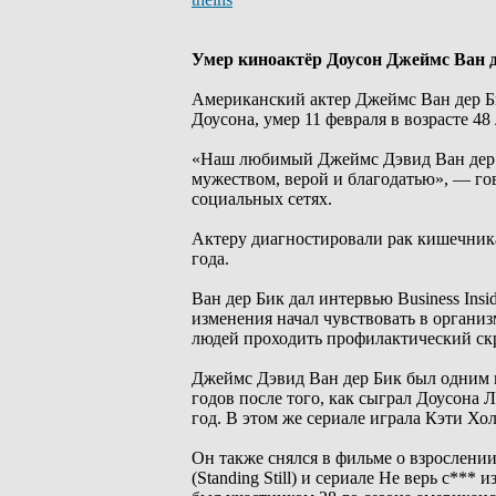
Умер киноактёр Доусон Джеймс Ван 
Американский актер Джеймс Ван дер Би
Доусона, умер 11 февраля в возрасте 4
«Наш любимый Джеймс Дэвид Ван дер Б
мужеством, верой и благодатью», — гов
социальных сетях.
Актеру диагностировали рак кишечника 
года.
Ван дер Бик дал интервью Business Insid
изменения начал чувствовать в организ
людей проходить профилактический ск
Джеймс Дэвид Ван дер Бик был одним и
годов после того, как сыграл Доусона 
год. В этом же сериале играла Кэти Хо
Он также снялся в фильме о взрослении 
(Standing Still) и сериале Не верь с*** и