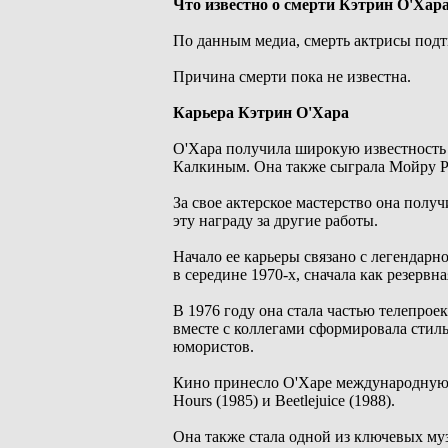
Что известно о смерти Кэтрин О'Хар
По данным медиа, смерть актрисы под
Причина смерти пока не известна.
Карьера Кэтрин О'Хара
О'Хара получила широкую известность 
Калкиным. Она также сыграла Мойру Ро
За свое актерское мастерство она полу
эту награду за другие работы.
Начало ее карьеры связано с легендарн
в середине 1970-х, сначала как резервн
В 1976 году она стала частью телепроек
вместе с коллегами сформировала стил
юмористов.
Кино принесло О'Харе международную п
Hours (1985) и Beetlejuice (1988).
Она также стала одной из ключевых муз