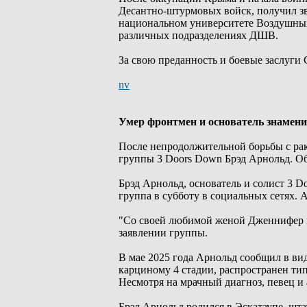
Десантно-штурмовых войск, получил зв
национальном университете Воздушных
различных подразделениях ДШВ.
За свою преданность и боевые заслуги 
nv
Умер фронтмен и основатель знамени
После непродолжительной борьбы с рако
группы 3 Doors Down Брэд Арнольд. О
Брэд Арнольд, основатель и солист 3 D
группа в субботу в социальных сетях. 
"Со своей любимой женой Дженнифер и 
заявлении группы.
В мае 2025 года Арнольд сообщил в ви
карциному 4 стадии, распространен тип
Несмотря на мрачный диагноз, певец и а
Брэд Арнольд родился в Эскатаупе, шт