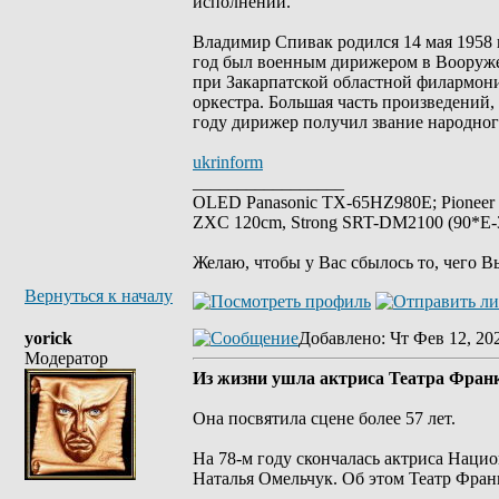
исполнении.
Владимир Спивак родился 14 мая 1958 
год был военным дирижером в Вооруже
при Закарпатской областной филармони
оркестра. Большая часть произведений
году дирижер получил звание народног
ukrinform
_________________
OLED Panasonic TX-65HZ980E; Pioneer
ZXC 120cm, Strong SRT-DM2100 (90*E-30
Желаю, чтобы у Вас сбылось то, чего В
Вернуться к началу
yorick
Добавлено
: Чт Фев 12, 20
Модератор
Из жизни ушла актриса Театра Фран
Она посвятила сцене более 57 лет.
На 78-м году скончалась актриса Наци
Наталья Омельчук. Об этом Театр Фран