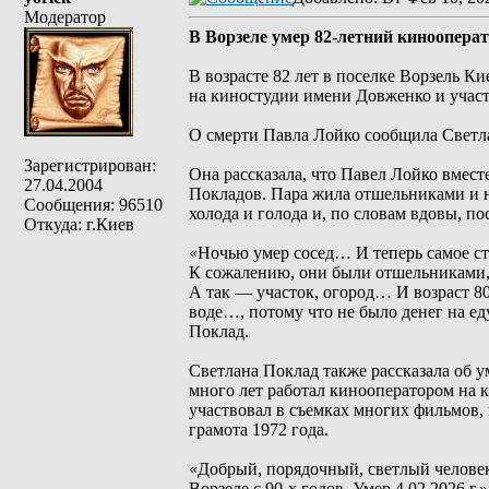
Модератор
В Ворзеле умер 82-летний киноопера
В возрасте 82 лет в поселке Ворзель К
на киностудии имени Довженко и участ
О смерти Павла Лойко сообщила Светла
Зарегистрирован:
Она рассказала, что Павел Лойко вмест
27.04.2004
Покладов. Пара жила отшельниками и не
Сообщения: 96510
холода и голода и, по словам вдовы, по
Откуда: г.Киев
«Ночью умер сосед… И теперь самое с
К сожалению, они были отшельниками,
А так — участок, огород… И возраст 80
воде…, потому что не было денег на ед
Поклад.
Светлана Поклад также рассказала об 
много лет работал кинооператором на
участвовал в съемках многих фильмов,
грамота 1972 года.
«Добрый, порядочный, светлый челове
Ворзеле с 90-х годов. Умер 4.02.2026 г