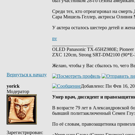
был участником 28-го сезона американс
Среди тех, кто отреагировал на смерт
Сара Мишель Геллер, актрисы Оливия 
У актера осталось шестеро детей и жен
nv
_________________
OLED Panasonic TX-65HZ980E; Pioneer
ZXC 120cm, Strong SRT-DM2100 (90*E-30
Желаю, чтобы у Вас сбылось то, чего В
Вернуться к началу
yorick
Добавлено
: Пн Фев 16, 20
Модератор
Умер врач, диссидент и правозащитн
В возрасте 79 лет в Александровской б
бывший политзаключенный Семен Глуз
По её словам, правозащитника привезл
Зарегистрирован:
«Умер наш Слава (Семен Глузман) сегод