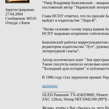
“Умер Владимир Базилевский – мощный 
постоянный автор "Украинской литерат
Зарегистрирован:
27.04.2004
Глава НСПУ отметил, что по просьбе Ба
Сообщения: 96510
выйдет в издательстве "Лира-К".
Откуда: г.Киев
"Низко склоняю голову перед вашим б
НСПУ выражаю искренние соболезнован
Базилевский работал корреспондентом 
редактором издательства "Луч", руков
литературной газеты".
Автор поэтических книг "Зов пространс
Также писатель написал несколько книг
"Холодный душ истории" и публицисти
В 1996 году стал лауреатом премии Ук
ukrinform
_________________
OLED Panasonic TX-65HZ980E; Pioneer
ZXC 120cm, Strong SRT-DM2100 (90*E-30
Желаю, чтобы у Вас сбылось то, чего В