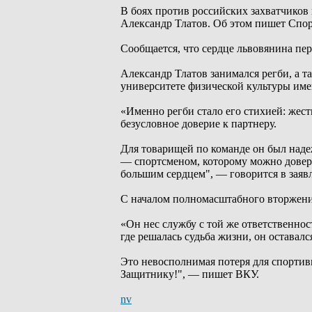
В боях против российских захватчиков
Александр Тлатов. Об этом пишет Спо
Сообщается, что сердце львовянина пере
Александр Тлатов занимался регби, а 
университете физической культуры име
«Именно регби стало его стихией: жестк
безусловное доверие к партнеру.
Для товарищей по команде он был наде
— спортсменом, которому можно довер
большим сердцем", — говорится в зая
С началом полномасштабного вторжения
«Он нес службу с той же ответственност
где решалась судьба жизни, он остав
Это невосполнимая потеря для спортив
Защитнику!", — пишет ВКУ.
nv
_________________