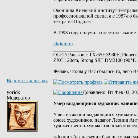
Окончила Киевский институт театральн
профессиональной сцене, а с 1987-го б
театра на Подоле.
В 1998 году получила почетное звание 
ukrinform
_________________
OLED Panasonic TX-65HZ980E; Pioneer
ZXC 120cm, Strong SRT-DM2100 (90*E-30
Желаю, чтобы у Вас сбылось то, чего В
Вернуться к началу
yorick
Добавлено
: Вт Фев 03, 20
Модератор
Умер выдающийся художник-живопис
Ушел из жизни выдающийся художник-ж
союза художников, педагог Леонид Ан
художественно-художественный коллед
«Леонид Афанасьевич был не только м