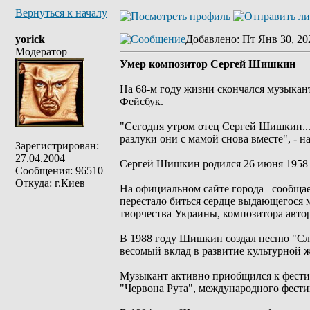
Вернуться к началу
yorick
Добавлено
: Пт Янв 30, 20
Модератор
Умер композитор Сергей Шишкин
На 68-м году жизни скончался музыкан
Фейсбук.
"Сегодня утром отец Сергей Шишкин...
разлуки они с мамой снова вместе", - н
Зарегистрирован:
27.04.2004
Сергей Шишкин родился 26 июня 1958 
Сообщения: 96510
Откуда: г.Киев
На официальном сайте города сообщает
перестало биться сердце выдающегося 
творчества Украины, композитора авто
В 1988 году Шишкин создал песню "Сла
весомый вклад в развитие культурной 
Музыкант активно приобщился к фестив
"Червона Рута", международного фести