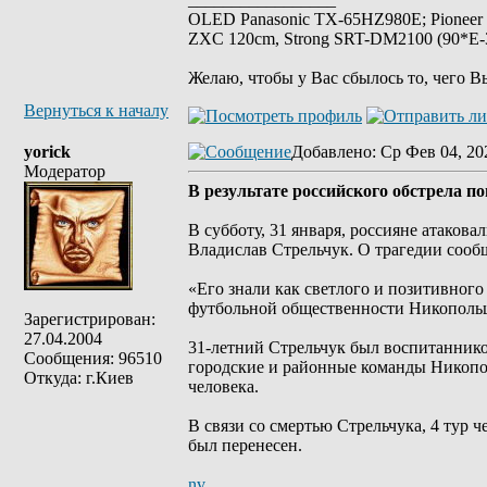
OLED Panasonic TX-65HZ980E; Pioneer
ZXC 120cm, Strong SRT-DM2100 (90*E-30
Желаю, чтобы у Вас сбылось то, чего В
Вернуться к началу
yorick
Добавлено
: Ср Фев 04, 20
Модератор
В результате российского обстрела 
В субботу, 31 января, россияне атаков
Владислав Стрельчук. О трагедии сооб
«Его знали как светлого и позитивног
футбольной общественности Никопольщ
Зарегистрирован:
27.04.2004
31-летний Стрельчук был воспитаннико
Сообщения: 96510
городские и районные команды Никопол
Откуда: г.Киев
человека.
В связи со смертью Стрельчука, 4 тур 
был перенесен.
nv