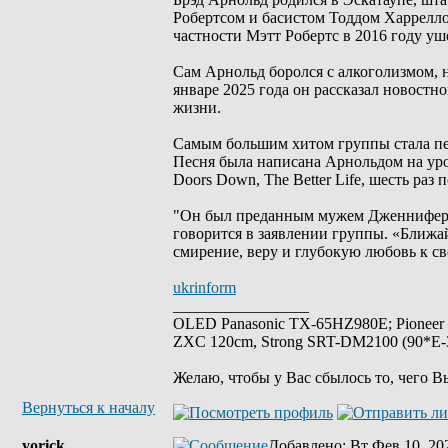
Робертсом и басистом Тоддом Харрелло
частности Мэтт Робертс в 2016 году уш
Сам Арнольд боролся с алкоголизмом, н
январе 2025 года он рассказал новостн
жизни.
Самым большим хитом группы стала пес
Песня была написана Арнольдом на уро
Doors Down, The Better Life, шесть раз
"Он был преданным мужем Дженнифер и е
говорится в заявлении группы. «Ближай
смирение, веру и глубокую любовь к св
ukrinform
_________________
OLED Panasonic TX-65HZ980E; Pioneer
ZXC 120cm, Strong SRT-DM2100 (90*E-30
Желаю, чтобы у Вас сбылось то, чего В
Вернуться к началу
yorick
Добавлено
: Вт Фев 10, 20