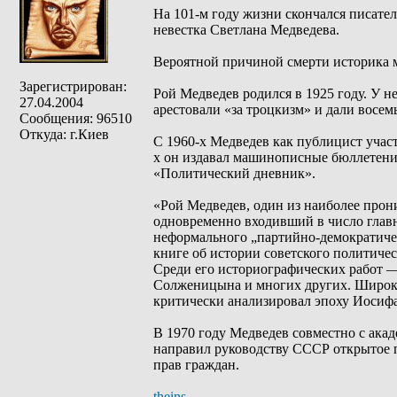
На 101-м году жизни скончался писате
невестка Светлана Медведева.
Вероятной причиной смерти историка мо
Зарегистрирован:
Рой Медведев родился в 1925 году. У н
27.04.2004
арестовали «за троцкизм» и дали восемь 
Сообщения: 96510
Откуда: г.Киев
С 1960-х Медведев как публицист учас
х он издавал машинописные бюллетени
«Политический дневник».
«Рой Медведев, один из наиболее прон
одновременно входивший в число глав
неформального „партийно-демократичес
книге об истории советского политиче
Среди его историографических работ 
Солженицына и многих других. Широкую
критически анализировал эпоху Иосиф
В 1970 году Медведев совместно с ак
направил руководству СССР открытое 
прав граждан.
theins