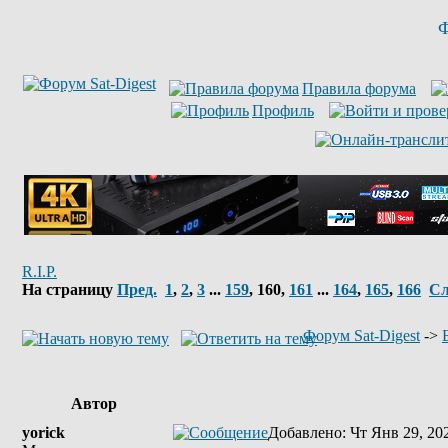
Ф
Правила форума
Профиль
R.I.P.
На страницу
Пред.
1
,
2
,
3
...
159
,
160
,
161
...
164
,
165
,
166
Сл
Форум Sat-Digest
->
Автор
yorick
Добавлено
: Чт Янв 29, 20