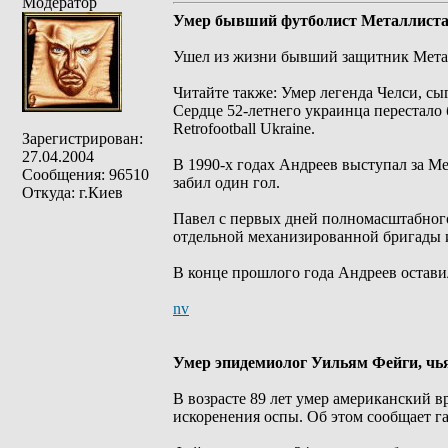
Модератор
Умер бывший футболист Металлиста
Ушел из жизни бывший защитник Мета
Читайте также: Умер легенда Челси, сы
Сердце 52-летнего украинца перестало 
Retrofootball Ukraine.
Зарегистрирован:
27.04.2004
В 1990-х годах Андреев выступал за Ме
Сообщения: 96510
забил один гол.
Откуда: г.Киев
Павел с первых дней полномасштабного
отдельной механизированной бригады 
В конце прошлого года Андреев оставил
nv
Умер эпидемиолог Уильям Фейги, чья
В возрасте 89 лет умер американский 
искоренения оспы. Об этом сообщает га