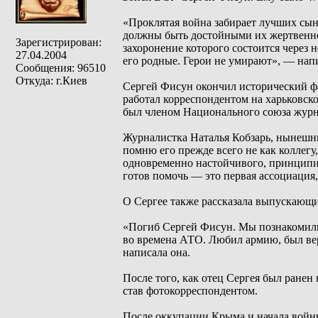
«Проклятая война забирает лучших сын
должны быть достойными их жертвенно
Зарегистрирован:
захоронение которого состоится через н
27.04.2004
его родные. Герои не умирают», — нап
Сообщения: 96510
Откуда: г.Киев
Сергей Фисун окончил исторический ф
работал корреспондентом на харьковско
был членом Национального союза жур
Журналистка Наталья Кобзарь, нынешни
помню его прежде всего не как коллегу
одновременно настойчивого, принципиа
готов помочь — это первая ассоциация,
О Сергее также рассказала выпускающи
«Погиб Сергей Фисун. Мы познакомили
во времена АТО. Любил армию, был ве
написала она.
После того, как отец Сергея был ранен 
став фотокорреспондентом.
После оккупации Крыма и начала войны