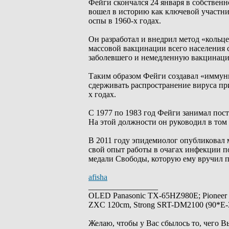
Фейги скончался 24 января в собственн
вошел в историю как ключевой участн
оспы в 1960-х годах.
Он разработал и внедрил метод «кольц
массовой вакцинации всего населения 
заболевшего и немедленную вакцинацию
Таким образом Фейги создавал «иммун
сдерживать распространение вируса при
х годах.
С 1977 по 1983 год Фейги занимал по
На этой должности он руководил в то
В 2011 году эпидемиолог опубликовал 
свой опыт работы в очагах инфекции по
медали Свободы, которую ему вручил п
afisha
_________________
OLED Panasonic TX-65HZ980E; Pioneer
ZXC 120cm, Strong SRT-DM2100 (90*E-30
Желаю, чтобы у Вас сбылось то, чего В