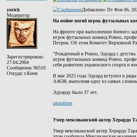
yorick
Добавлено
: Пт Фев 06, 20
Модератор
На войне погиб игрок футзальных ко
На фронте при выполнении боевого зад
игрок футзальных команд Ровно, профе
Петрик. Об этом Комитет Верховной Р
"Рожденный в Ровно, Эдуард с детства 
Зарегистрирован:
игрок футзальных команд Ровно, профе
27.04.2004
себя развитию украинского спорта и во
Сообщения: 96510
Откуда: г.Киев
В мае 2025 года Эдуард вступил в ряд
А4638, выполняя одну из самых сложн
Эдуарду было 37 лет.
ukrinform
Умер мексиканский актер Херардо Т
Умер мексиканский актер Херардо Тара
этом сообщила Мексиканская академия 