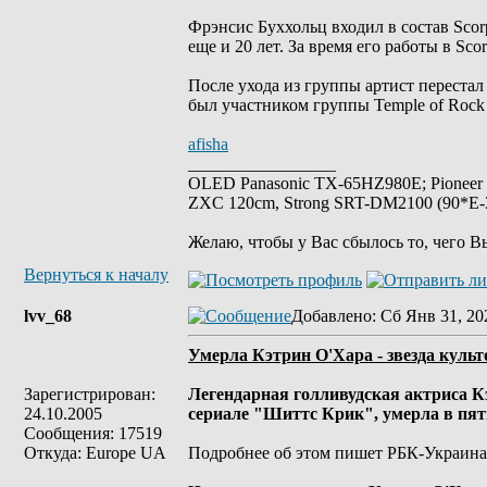
Фрэнсис Буххольц входил в состав Scorp
еще и 20 лет. За время его работы в Sco
После ухода из группы артист перестал
был участником группы Temple of Rock 
afisha
_________________
OLED Panasonic TX-65HZ980E; Pioneer
ZXC 120cm, Strong SRT-DM2100 (90*E-30
Желаю, чтобы у Вас сбылось то, чего В
Вернуться к началу
lvv_68
Добавлено
: Сб Янв 31, 20
Умерла Кэтрин О'Хара - звезда куль
Зарегистрирован:
Легендарная голливудская актриса К
24.10.2005
сериале "Шиттс Крик", умерла в пятн
Сообщения: 17519
Откуда: Europe UA
Подробнее об этом пишет РБК-Украина