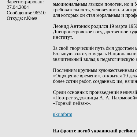
Зарегистрирован:
эмоциональным языком полотен, но и У
27.04.2004
требовательность, человечность и искр
Сообщения: 96510
для которых он стал моральным и проф
Откуда: г.Киев
Леонид Антонюк родился 19 марта 1950 
Днепропетровское государственное ху
институт.
За свой творческий путь был удостоен
Большую золотую медаль Национальной
значительный вклад в педагогическую д
Последним крупным художественным с
«Ощущение времени», открытая 19 дека
более сотни работ, созданных им, начи
Среди основных произведений величай
«Портрет художницы А. А. Пахомовой»
«Горный пейзаж».
ukrinform
На фронте погиб украинский регбист