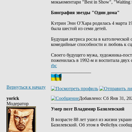
мокьюментари "Best in Show", "Waiting 
Биография звезды "Один дома"
Кэтрин Энн О'Хара родилась 4 марта 1
была шестой из семи детей.
Будущая актриса росла в католической ср
комедийные способности и любовь к с
Своего будущего мужа, художника-поста
поженилась в 1992-м и воспитала двух
rbc
_________________
Вернуться к началу
yorick
Добавлено
: Сб Янв 31, 20
Модератор
Умер поэт Владимир Базилевский
В возрасте 88 лет ушел из жизни укра
Базилевский. Об этом в Фейсбук сооб