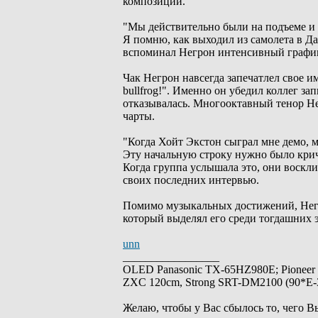
композиции.
"Мы действительно были на подъеме и 
Я помню, как выходил из самолета в Дал
вспоминал Негрон интенсивный графи
Чак Негрон навсегда запечатлел свое и
bullfrog!". Именно он убедил коллег за
отказывалась. Многооктавный тенор Не
чарты.
"Когда Хойт Экстон сыграл мне демо, м
Эту начальную строку нужно было крича
Когда группа услышала это, они воскли
своих последних интервью.
Помимо музыкальных достижений, Нег
который выделял его среди тогдашних э
unn
_________________
OLED Panasonic TX-65HZ980E; Pioneer
ZXC 120cm, Strong SRT-DM2100 (90*E-30
Желаю, чтобы у Вас сбылось то, чего В