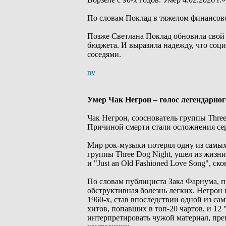
По словам Поклад в тяжелом финансово
Позже Светлана Поклад обновила свой п
бюджета. И выразила надежду, что соци
соседями.
nv
Умер Чак Негрон – голос легендарного
Чак Негрон, сооснователь группы Three D
Причиной смерти стали осложнения сер
Мир рок-музыки потерял одну из самых
группы Three Dog Night, ушел из жизни 
и "Just an Old Fashioned Love Song", с
По словам публициста Зака Фарнума, п
обструктивная болезнь легких. Негрон 
1960-х, став впоследствии одной из са
хитов, попавших в топ-20 чартов, и 12
интерпретировать чужой материал, пр