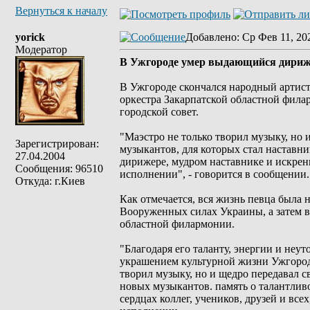
Вернуться к началу
yorick
Добавлено
: Ср Фев 11, 20
Модератор
В Ужгороде умер выдающийся дириж
В Ужгороде скончался народный артис
оркестра Закарпатской областной фил
городской совет.
"Маэстро не только творил музыку, но
Зарегистрирован:
музыкантов, для которых стал наставни
27.04.2004
дирижере, мудром наставнике и искренн
Сообщения: 96510
исполнении", - говорится в сообщении.
Откуда: г.Киев
Как отмечается, вся жизнь певца была
Вооруженных силах Украины, а затем в
областной филармонии.
"Благодаря его таланту, энергии и не
украшением культурной жизни Ужгорода
творил музыку, но и щедро передавал 
новых музыкантов. память о талантливо
сердцах коллег, учеников, друзей и все