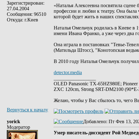
Зарегистрирован:
«Наталья Алексеевна посвятила сцене б
27.04.2004
профессии и любви к театру. Она была 
Сообщения: 96510
которой будет жить в наших спектакля
Откуда: г.Киев
Наталья Омельчук родилась в Киеве в 1
имени Ивана Франко, а уже через два го
Она играла в постановках "Тевье-Тевел
(Матильда Штосс), "Конотопская ведьма
В 2010 году Наталья Омельчук получил
detector.media
_________________
OLED Panasonic TX-65HZ980E; Pioneer
ZXC 120cm, Strong SRT-DM2100 (90*E-30
Желаю, чтобы у Вас сбылось то, чего В
Вернуться к началу
yorick
Добавлено
: Пт Фев 13, 20
Модератор
Умер писатель-диссидент Рой Медвед