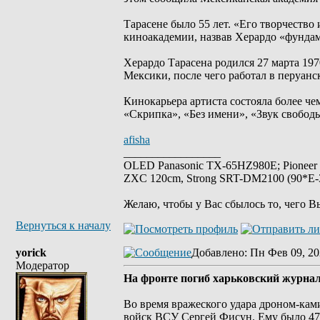
Тарасене было 55 лет. «Его творчество
киноакадемии, назвав Херардо «фунда
Херардо Тарасена родился 27 марта 19
Мексики, после чего работал в перуан
Кинокарьера артиста состояла более чем
«Скрипка», «Без имени», «Звук свободы
afisha
_________________
OLED Panasonic TX-65HZ980E; Pioneer
ZXC 120cm, Strong SRT-DM2100 (90*E-30
Желаю, чтобы у Вас сбылось то, чего В
Вернуться к началу
yorick
Добавлено
: Пн Фев 09, 20
Модератор
На фронте погиб харьковский журна
Bо время вражеского удара дроном-ка
войск ВСУ Сергей Фисун. Ему было 47 