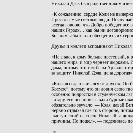
Николай Дзяк был родственником извес
«К сожалению, сердце Коли не выдержал
Просто самые светлые люди. Послушайт
всегда говорю, что Добро победит все 
наших Героях… как бы ни договорились
Бог нам забыть или обесценить их геро
Друзья и коллеги вспоминают Николая Д
«Не знаю, к кому больше претензий, к 
нашего мира, и мир чернеет дырками. Ил
дома, потому что там была Арт-квартир
за защиту, Николай Дзяк, цена дорога
«Коля всегда отличался от других. Он
Космос“, потому что он ловил свою тво
особенно подростки в студенческом лаге
гитару, его песни вызывали бурные ова
обязательно звучало: — Коля, давай Ви
нервно отдыхал где-то в стороне, пото
выступлений на сцене Николай защища
причины. Но пошел», — поделилась по
nv