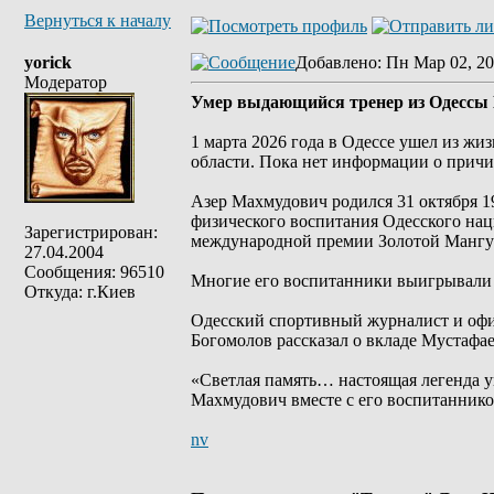
Вернуться к началу
yorick
Добавлено
: Пн Мар 02, 20
Модератор
Умер выдающийся тренер из Одессы
1 марта 2026 года в Одессе ушел из ж
области. Пока нет информации о причин
Азер Махмудович родился 31 октября 1
физического воспитания Одесского нац
Зарегистрирован:
международной премии Золотой Мангус
27.04.2004
Сообщения: 96510
Многие его воспитанники выигрывали 
Откуда: г.Киев
Одесский спортивный журналист и оф
Богомолов рассказал о вкладе Мустафае
«Светлая память… настоящая легенда у
Махмудович вместе с его воспитаннико
nv