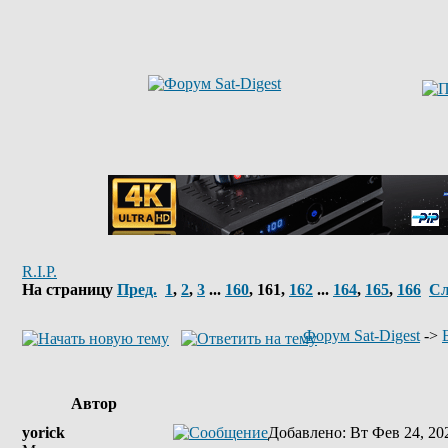
R.I.P.
На страницу
Пред.
1
,
2
,
3
...
160
,
161
,
162
...
164
,
165
,
166
Сл
Форум Sat-Digest
->
Автор
yorick
Добавлено
: Вт Фев 24, 20