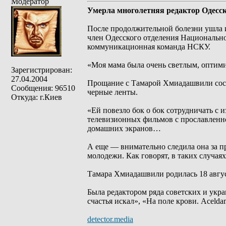
Модератор
Умерла многолетняя редактор Одесс
После продолжительной болезни ушла 
член Одесского отделения Национальн
коммуникационная команда НСКУ.
«Моя мама была очень светлым, оптими
Зарегистрирован:
27.04.2004
Прощание с Тамарой Хмиадашвили состо
Сообщения: 96510
черные ленты.
Откуда: г.Киев
«Ей повезло бок о бок сотрудничать с
телевизионных фильмов с прославленной
домашних экранов…
А еще — внимательно следила она за 
молодежи. Как говорят, в таких случа
Тамара Хмиадашвили родилась 18 авгу
Была редактором ряда советских и укр
счастья искал», «На поле крови. Acelda
detector.media