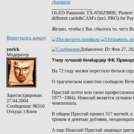
champion
_________________
OLED Panasonic TX-65HZ980E; Pioneer
different cards&CAM's (incl. PRO) for Pa
Желаю, чтобы у Вас сбылось то, чего В
Вернуться к началу
yorick
Добавлено
: Пт Фев 27, 20
Модератор
Умер лучший бомбардир ФК Прикарп
На 72 году жизни перестало биться сер
О трагическом известии сообщили Вет
Пристай почти всю свою профессиональ
Зарегистрирован:
1977−1984). Николай является лучшим 
27.04.2004
чемпионата.
Сообщения: 96510
Откуда: г.Киев
В общем Пристай провел 317 матчей, в
триком и девятью дублями, неоднократн
А еще Николай Пристай защищал цвета т