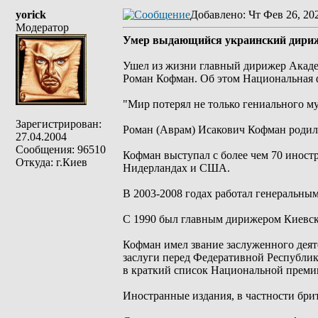
yorick
Добавлено
: Чт Фев 26, 20
Модератор
Умер выдающийся украинский дири
Ушел из жизни главный дирижер Акаде
Роман Кофман. Об этом Национальная 
"Мир потерял не только гениального му
Зарегистрирован:
Роман (Аврам) Исакович Кофман родил
27.04.2004
Сообщения: 96510
Кофман выступал с более чем 70 инос
Откуда: г.Киев
Нидерландах и США.
В 2003-2008 годах работал генеральн
С 1990 был главным дирижером Киевск
Кофман имел звание заслуженного деяте
заслуги перед Федеративной Республик
в краткий список Национальной преми
Иностранные издания, в частности бри