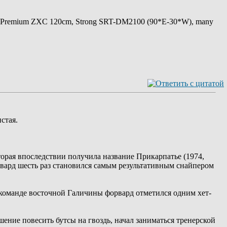
 Premium ZXC 120cm, Strong SRT-DM2100 (90*E-30*W), many
стая.
орая впоследствии получила название Прикарпатье (1974,
рвард шесть раз становился самым результативным снайпером
 команде восточной Галичины форвард отметился одним хет-
ение повесить бутсы на гвоздь, начал заниматься тренерской