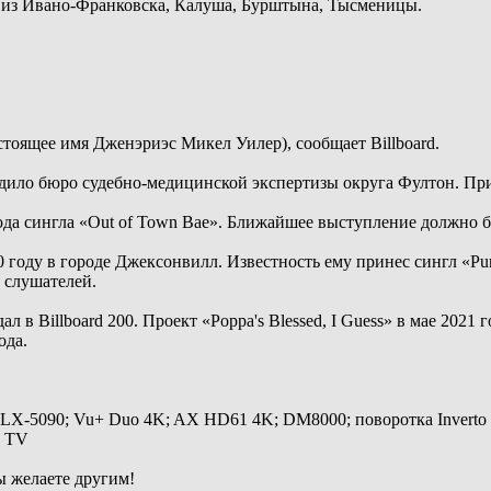
ы из Ивано-Франковска, Калуша, Бурштына, Тысменицы.
стоящее имя Дженэриэс Микел Уилер), сообщает Billboard.
ило бюро судебно-медицинской экспертизы округа Фултон. Прич
ода сингла «Out of Town Bae». Ближайшее выступление должно б
году в городе Джексонвилл. Известность ему принес сингл «Purpl
 слушателей.
л в Billboard 200. Проект «Poppa's Blessed, I Guess» в мае 2021 г
ода.
 LX-5090; Vu+ Duo 4K; AX HD61 4K; DM8000; поворотка Inverto
y TV
ы желаете другим!