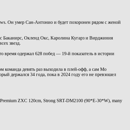
ws. Он умер Сан-Антонио и будет похоронен рядом с женой
нс Баканирс, Окленд Окс, Каролина Кугарз и Вирджиния
сех звезд.
то время одержал 628 побед — 19-й показатель в истории
 команда девять раз выходила в плей-офф, а сам Мо
рый держался 34 года, пока в 2024 году его не превзошел
 Premium ZXC 120cm, Strong SRT-DM2100 (90*E-30*W), many