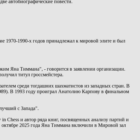
 две автобиографические повести.
ие 1970-1990-х годов принадлежал к мировой элите и был
им Яна Тиммана", - говорится в заявлении организации.
получил титул гроссмейстера.
зателем среди тогдашних шахматистов из западных стран. В
(1989). В 1993 году проиграл Анатолию Карпову в финальном
лучший с Запада".
in Chess и автор ряда книг, посвященных анализу партий и
В октябре 2025 года Яна Тиммана включили в Мировой зал