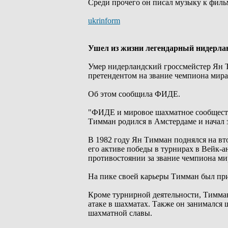
Среди прочего он писал музыку к филь
ukrinform
Ушел из жизни легендарный нидерла
Умер нидерландский гроссмейстер Ян Т
претендентом на звание чемпиона мира
Об этом сообщила ФИДЕ.
"ФИДЕ и мировое шахматное сообщество
Тимман родился в Амстердаме и начал з
В 1982 году Ян Тимман поднялся на вт
его активе победы в турнирах в Вейк-а
противостоянии за звание чемпиона ми
На пике своей карьеры Тимман был при
Кроме турнирной деятельности, Тимман 
атаке в шахматах. Также он занимался
шахматной славы.