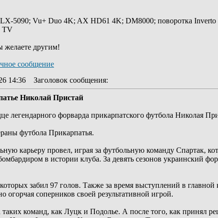
 LX-5090; Vu+ Duo 4K; AX HD61 4K; DM8000; поворотка Inverto
y TV
ы желаете другим!
26 14:36
Заголовок сообщения
:
атье Николай Пристай
дце легендарного форварда прикарпатского футбола Николая При
ераны футбола Прикарпатья.
ную карьеру провел, играя за футбольную команду Спартак, кот
бомбардиром в истории клуба. За девять сезонов украинский фо
 которых забил 97 голов. Также за время выступлений в главной
о огорчая соперников своей результативной игрой.
аких команд, как Луцк и Подолье. А после того, как принял реш