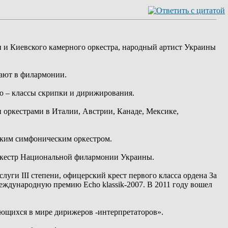
и Киевского камерного оркестра, народный артист Украины
чают в филармонии.
ю – классы скрипки и дирижирования.
оркестрами в Италии, Австрии, Канаде, Мексике,
ским симфоническим оркестром.
оркестр Национальной филармонии Украины.
луги III степени, офицерский крест первого класса ордена За
еждународную премию Echo klassik-2007. В 2011 году вошел
ающихся в мире дирижеров -интерпретаторов».