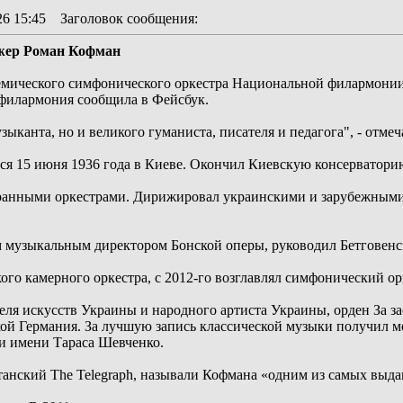
26 15:45
Заголовок сообщения
:
жер Роман Кофман
мического симфонического оркестра Национальной филармонии 
филармония сообщила в Фейсбук.
зыканта, но и великого гуманиста, писателя и педагога", - отме
ся 15 июня 1936 года в Киеве. Окончил Киевскую консерватори
транными оркестрами. Дирижировал украинскими и зарубежными 
ым музыкальным директором Бонской оперы, руководил Бетговен
ого камерного оркестра, с 2012-го возглавлял симфонический 
ля искусств Украины и народного артиста Украины, орден За зас
ой Германия. За лучшую запись классической музыки получил м
и имени Тараса Шевченко.
танский The Telegraph, называли Кофмана «одним из самых выд