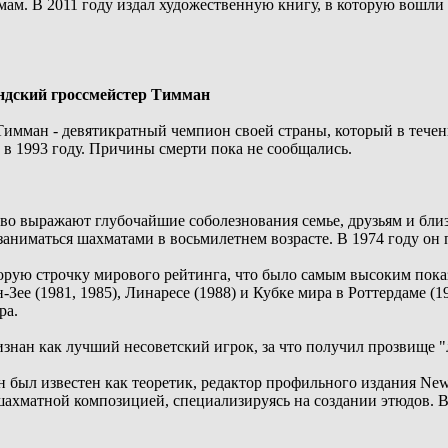
мам. В 2011 году издал художественную книгу, в которую вошли
ндский гроссмейстер Тимман
имман - девятикратный чемпион своей страны, который в течен
 в 1993 году. Причины смерти пока не сообщались.
 выражают глубочайшие соболезнования семье, друзьям и близк
аниматься шахматами в восьмилетнем возрасте. В 1974 году он 
орую строчку мирового рейтинга, что было самым высоким пока
н-Зее (1981, 1985), Линаресе (1988) и Кубке мира в Роттердаме 
ра.
знан как лучший несоветский игрок, за что получил прозвище "
был известен как теоретик, редактор профильного издания New 
 шахматной композицией, специализируясь на создании этюдов. 