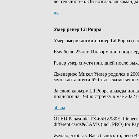
деятельностью. Он возглавлял команд
nv
Умер рэпер Lil Poppa
Умер американский рэпер Lil Poppa (на
Ему было 25 лет. Информацию подтверд
Рэпер умер спустя пять дней после вых
Дженэриэс Микел Уилер родился в 2000 
музыканта почти 650 тыс. ежемесячных
За свою карьеру Lil Poppa дважды попада
поднялся на 194-ю строчку в мае 2022 г
afisha
_________________
OLED Panasonic TX-65HZ980E; Pioneer
different cards&CAM's (incl. PRO) for Pa
Желаю, чтобы у Вас сбылось то, чего В