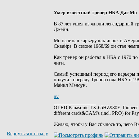
Умер известный тренер НБА Даг Мо
В 87 лет ушел из жизни легендарный т
Джейн.
Мо начинал карьеру как игрок в Амери
Сквайрз. В сезоне 1968/69 он стал чем
Как тренер он работал в НБА с 1970 по
лиги.
Самый успешный период его карьеры пр
получил награду Тренер года НБА в 198
Майкл Мэлоун.
nv
_________________
OLED Panasonic TX-65HZ980E; Pioneer
different cards&CAM's (incl. PRO) for Pa
Желаю, чтобы у Вас сбылось то, чего В
Вернуться к началу