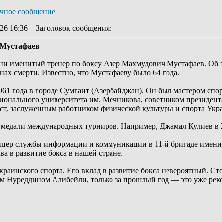
26 16:36
Заголовок сообщения
:
 Мустафаев
изни именитый тренер по боксу Азер Махмудович Мустафаев. Об 
ах смерти. Известно, что Мустафаеву было 64 года.
961 года в городе Сумгаит (Азербайджан). Он был мастером спо
ионального университета им. Мечникова, советником президент
т, заслуженным работником физической культуры и спорта Укра
медали международных турниров. Например, Джамал Кулиев в 2
ицер службы информации и коммуникации в 11-й бригаде имен
ва в развитие бокса в нашей стране.
краинского спорта. Его вклад в развитие бокса невероятный. С
м Нуреддином Алибейли, только за прошлый год — это уже рек