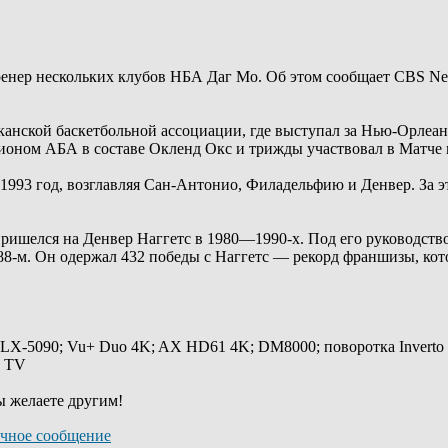
ренер нескольких клубов НБА Даг Мо. Об этом сообщает CBS Ne
канской баскетбольной ассоциации, где выступал за Нью-Орлеа
пионом АБА в составе Окленд Окс и трижды участвовал в Матче в
 1993 год, возглавляя Сан-Антонио, Филадельфию и Денвер. За э
ишелся на Денвер Наггетс в 1980—1990-х. Под его руководством
8-м. Он одержал 432 победы с Наггетс — рекорд франшизы, кото
 LX-5090; Vu+ Duo 4K; AX HD61 4K; DM8000; поворотка Inverto
y TV
ы желаете другим!