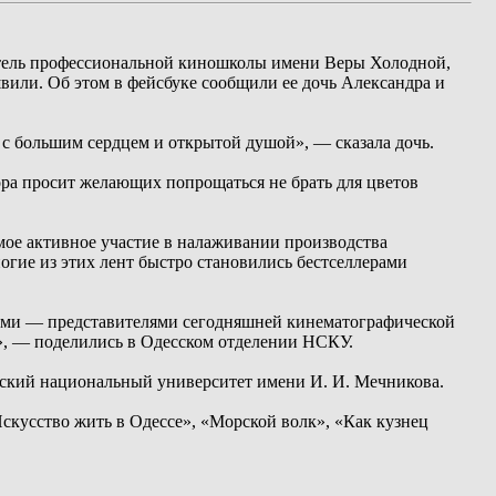
итель профессиональной киношколы имени Веры Холодной,
или. Об этом в фейсбуке сообщили ее дочь Александра и
 с большим сердцем и открытой душой», — сказала дочь.
ора просит желающих попрощаться не брать для цветов
мое активное участие в налаживании производства
огие из этих лент быстро становились бестселлерами
ыми — представителями сегодняшней кинематографической
и», — поделились в Одесском отделении НСКУ.
сский национальный университет имени И. И. Мечникова.
скусство жить в Одессе», «Морской волк», «Как кузнец