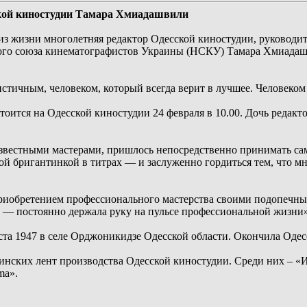
кой киностудии Тамара Хмиадашвили
из жизни многолетняя редактор Одесской киностудии, руковод
ого союза кинематографистов Украины (НСКУ) Тамара Хмиадашв
стичным, человеком, который всегда верит в лучшее. Человеком
ится на Одесской киностудии 24 февраля в 10.00. Дочь редакт
 известными мастерами, пришлось непосредственно принимать са
 бригантинкой в ​​титрах — и заслуженно гордиться тем, что мн
приобретением профессионального мастерства своими подопечн
ях — постоянно держала руку на пульсе профессиональной жизн
ста 1947 в селе Орджоникидзе Одесской области. Окончила Оде
аинских лент производства Одесской киностудии. Среди них – «И
ma».