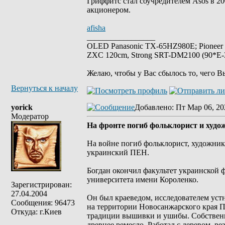
Гриффитс стал соучредителем Asos в 20
акционером.
afisha
_________________
OLED Panasonic TX-65HZ980E; Pioneer
ZXC 120cm, Strong SRT-DM2100 (90*E-30
Желаю, чтобы у Вас сбылось то, чего В
Вернуться к началу
yorick
Добавлено
: Пт Мар 06, 20
Модератор
На фронте погиб фольклорист и худ
На войне погиб фольклорист, художни
украинский ПЕН.
Богдан окончил факультет украинской 
университета имени Короленко.
Зарегистрирован:
27.04.2004
Он был краеведом, исследователем уст
Сообщения: 96473
на территории Новосанжарского края П
Откуда: г.Киев
традиции вышивки и ушибы. Собственно
древнее ремесло. Работал с деревом, ре