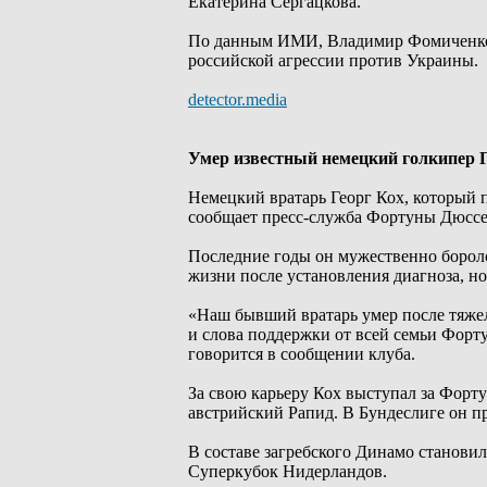
Екатерина Сергацкова.
По данным ИМИ, Владимир Фомиченко-З
российской агрессии против Украины.
detector.media
Умер известный немецкий голкипер Г
Немецкий вратарь Георг Кох, который п
сообщает пресс-служба Фортуны Дюссе
Последние годы он мужественно боролс
жизни после установления диагноза, но
«Наш бывший вратарь умер после тяжел
и слова поддержки от всей семьи Форту
говорится в сообщении клуба.
За свою карьеру Кох выступал за Форту
австрийский Рапид. В Бундеслиге он пр
В составе загребского Динамо станови
Суперкубок Нидерландов.