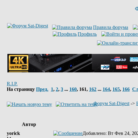
Ф
Правила форума
Профиль
R.I.P.
На страницу
Пред.
1
,
2
,
3
...
160
,
161
,
162
...
164
,
165
,
166
Сл
Форум Sat-Digest
->
Автор
yorick
Добавлено
: Вт Фев 24, 20