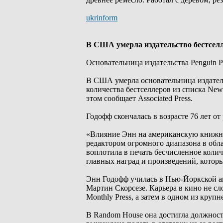
ukrinform
В США умерла издательство бестсел
Основательница издательства Penguin Pr
В США умерла основательница издатель
количества бестселлеров из списка Ne
этом сообщает Associated Press.
Годофф скончалась в возрасте 76 лет о
«Влияние Энн на американскую книжную
редактором огромного диапазона в обл
воплотила в печать бесчисленное колич
главных наград и произведений, котор
Энн Годофф училась в Нью-Йоркской а
Мартин Скорсезе. Карьера в кино не сло
Monthly Press, а затем в одном из кру
В Random House она достигла должности