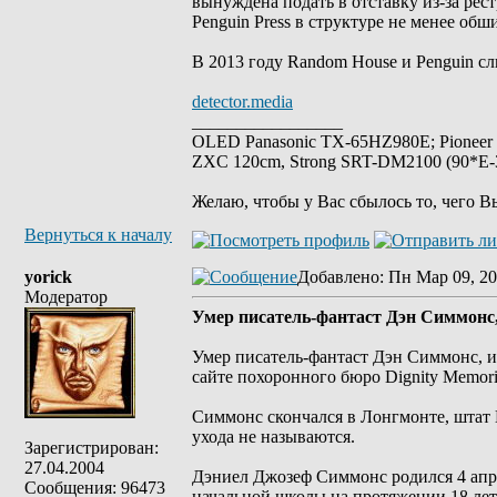
вынуждена подать в отставку из-за рес
Penguin Press в структуре не менее об
В 2013 году Random House и Penguin сл
detector.media
_________________
OLED Panasonic TX-65HZ980E; Pioneer
ZXC 120cm, Strong SRT-DM2100 (90*E-30
Желаю, чтобы у Вас сбылось то, чего В
Вернуться к началу
yorick
Добавлено
: Пн Мар 09, 20
Модератор
Умер писатель-фантаст Дэн Симмонс,
Умер писатель-фантаст Дэн Симмонс, и
сайте похоронного бюро Dignity Memori
Симмонс скончался в Лонгмонте, штат 
ухода не называются.
Зарегистрирован:
27.04.2004
Дэниел Джозеф Симмонс родился 4 апре
Сообщения: 96473
начальной школы на протяжении 18 лет