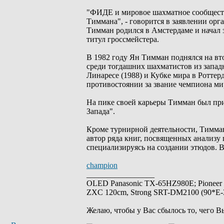
"ФИДЕ и мировое шахматное сообществ
Тиммана", - говорится в заявлении орг
Тимман родился в Амстердаме и начал 
титул гроссмейстера.
В 1982 году Ян Тимман поднялся на вт
среди тогдашних шахматистов из западн
Линаресе (1988) и Кубке мира в Ротте
противостоянии за звание чемпиона ми
На пике своей карьеры Тимман был при
Запада".
Кроме турнирной деятельности, Тимман
автор ряда книг, посвященных анализу
специализируясь на создании этюдов. 
champion
_________________
OLED Panasonic TX-65HZ980E; Pioneer
ZXC 120cm, Strong SRT-DM2100 (90*E-30
Желаю, чтобы у Вас сбылось то, чего В