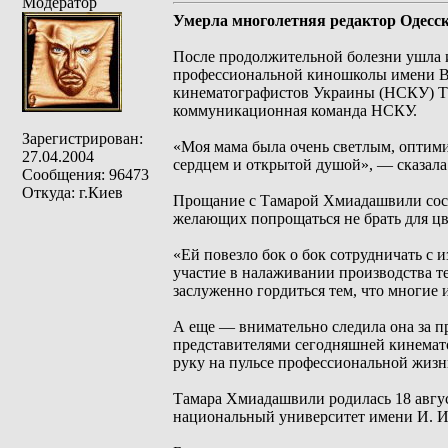
Модератор
Умерла многолетняя редактор Одесс
После продолжительной болезни ушла и
профессиональной киношколы имени Ве
кинематографистов Украины (НСКУ) Та
коммуникационная команда НСКУ.
Зарегистрирован:
«Моя мама была очень светлым, оптими
27.04.2004
сердцем и открытой душой», — сказала
Сообщения: 96473
Откуда: г.Киев
Прощание с Тамарой Хмиадашвили состо
желающих попрощаться не брать для цв
«Ей повезло бок о бок сотрудничать с
участие в налаживании производства т
заслуженно гордиться тем, что многие
А еще — внимательно следила она за 
представителями сегодняшней кинемато
руку на пульсе профессиональной жиз
Тамара Хмиадашвили родилась 18 авгус
национальный университет имени И. И