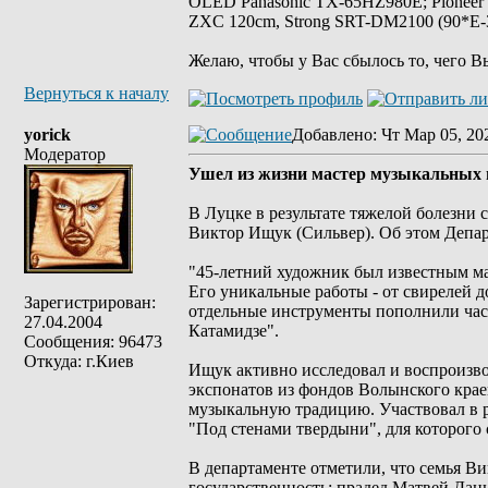
OLED Panasonic TX-65HZ980E; Pioneer
ZXC 120cm, Strong SRT-DM2100 (90*E-30
Желаю, чтобы у Вас сбылось то, чего В
Вернуться к началу
yorick
Добавлено
: Чт Мар 05, 20
Модератор
Ушел из жизни мастер музыкальных 
В Луцке в результате тяжелой болезни
Виктор Ищук (Сильвер). Об этом Депар
"45-летний художник был известным м
Его уникальные работы - от свирелей до
Зарегистрирован:
отдельные инструменты пополнили час
27.04.2004
Катамидзе".
Сообщения: 96473
Откуда: г.Киев
Ищук активно исследовал и воспроизв
экспонатов из фондов Волынского крае
музыкальную традицию. Участвовал в р
"Под стенами твердыни", для которого
В департаменте отметили, что семья В
государственность: прадед Матвей Да