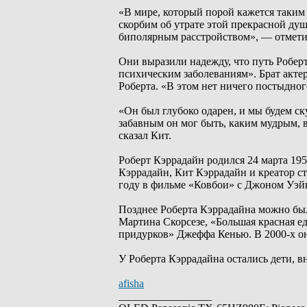
«В мире, который порой кажется таким 
скорбим об утрате этой прекрасной душ
биполярным расстройством», — отметил
Они выразили надежду, что путь Робер
психическим заболеваниям». Брат актер
Роберта. «В этом нет ничего постыдног
«Он был глубоко одарен, и мы будем ск
забавным он мог быть, каким мудрым,
сказал Кит.
Роберт Кэррадайн родился 24 марта 195
Кэррадайн, Кит Кэррадайн и креатор с
году в фильме «Ковбои» с Джоном Уэй
Позднее Роберта Кэррадайна можно бы
Мартина Скорсезе, «Большая красная е
придурков» Джеффа Кенью. В 2000-х он
У Роберта Кэррадайна остались дети, 
afisha
_________________