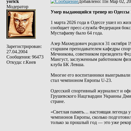
yorick
Добавлено
: Пн Мар 02, 20
Модератор
Умер выдающийся тренер из Одессы
1 марта 2026 года в Одессе ушел из ж
сообщает пресс-служба Федерация бокс
Мустафаеву было 64 года.
Азер Махмудович родился 31 октября 1
Зарегистрирован:
старшим преподавателем кафедры спорт
27.04.2004
Мечникова, советником президента Фе
Сообщения: 96473
Мангуст, заслуженным работником физи
Откуда: г.Киев
клуба БК Левша.
Многие его воспитанники выигрывали 
стал чемпионом Европы U-23.
Одесский спортивный журналист и оф
Грушевского Нацгвардии Украины Дмитр
стране.
«Светлая память… настоящая легенда ук
чемпионов Европы, сколько подготови
только за прошлый год — это уже реко