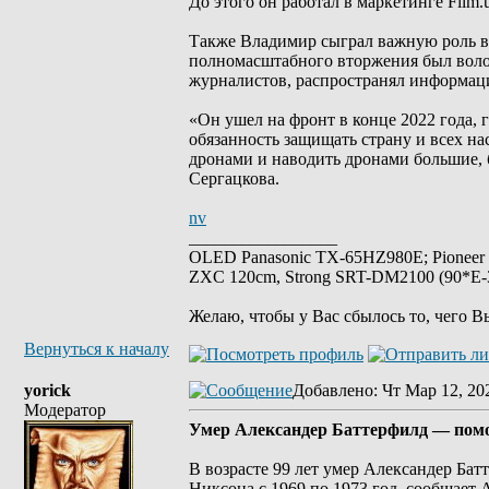
До этого он работал в маркетинге Film
Также Владимир сыграл важную роль в з
полномасштабного вторжения был волон
журналистов, распространял информаци
«Он ушел на фронт в конце 2022 года, 
обязанность защищать страну и всех на
дронами и наводить дронами большие, 
Сергацкова.
nv
_________________
OLED Panasonic TX-65HZ980E; Pioneer
ZXC 120cm, Strong SRT-DM2100 (90*E-30
Желаю, чтобы у Вас сбылось то, чего В
Вернуться к началу
yorick
Добавлено
: Чт Мар 12, 20
Модератор
Умер Александер Баттерфилд — помо
В возрасте 99 лет умер Александер Ба
Никсона с 1969 по 1973 год, сообщает As