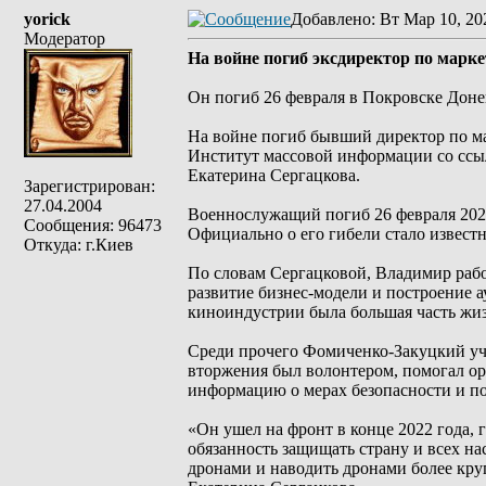
yorick
Добавлено
: Вт Мар 10, 20
Модератор
На войне погиб эксдиректор по мар
Он погиб 26 февраля в Покровске Доне
На войне погиб бывший директор по м
Институт массовой информации со ссыл
Екатерина Сергацкова.
Зарегистрирован:
27.04.2004
Военнослужащий погиб 26 февраля 2026
Сообщения: 96473
Официально о его гибели стало известно
Откуда: г.Киев
По словам Сергацковой, Владимир рабо
развитие бизнес-модели и построение ау
киноиндустрии была большая часть жи
Среди прочего Фомиченко-Закуцкий уча
вторжения был волонтером, помогал ор
информацию о мерах безопасности и по
«Он ушел на фронт в конце 2022 года, 
обязанность защищать страну и всех на
дронами и наводить дронами более круп