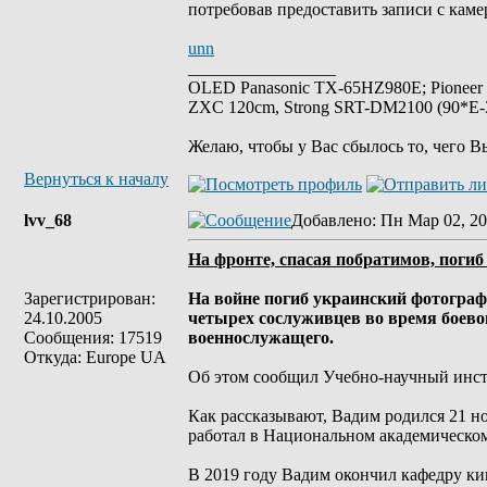
потребовав предоставить записи с кам
unn
_________________
OLED Panasonic TX-65HZ980E; Pioneer
ZXC 120cm, Strong SRT-DM2100 (90*E-30
Желаю, чтобы у Вас сбылось то, чего В
Вернуться к началу
lvv_68
Добавлено
: Пн Мар 02, 20
На фронте, спасая побратимов, поги
Зарегистрирован:
На войне погиб украинский фотограф
24.10.2005
четырех сослуживцев во время боевог
Сообщения: 17519
военнослужащего.
Откуда: Europe UA
Об этом сообщил Учебно-научный инс
Как рассказывают, Вадим родился 21 но
работал в Национальном академическом
В 2019 году Вадим окончил кафедру ки