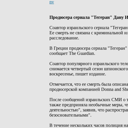
nv
Продюсера сериала "Тегеран" Дану 
Соавтор израильского сериала "Тегеран
Ее смерть не связана с криминальной 
расследование.
В Греции продюсера сериала "Тегеран"
сообщает The Guardian.
Соавтор популярного израильского тел
снимается четвертый сезон шпионского
воскресенье, пишет издание.
Отмечается, что ее смерть была описан
продюсерской компанией Donna and Shul
После сообщений израильских СМИ о то
также предприняла необычные меры, ч
деятельностью", заявив, что распростр
безосновательными".
В течение нескольких часов полиция на