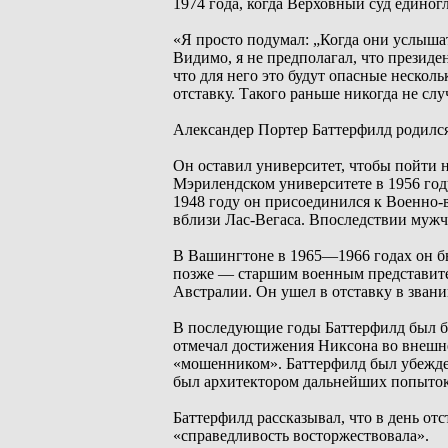
1974 года, когда Верховный суд единог
«Я просто подумал: „Когда они услышат
Видимо, я не предполагал, что президе
что для него это будут опасные несколь
отставку. Такого раньше никогда не сл
Александер Портер Баттерфилд родился 
Он оставил университет, чтобы пойти н
Мэрилендском университете в 1956 год
1948 году он присоединился к Военно-
вблизи Лас-Вегаса. Впоследствии мужч
В Вашингтоне в 1965—1966 годах он 
позже — старшим военным представит
Австралии. Он ушел в отставку в зван
В последующие годы Баттерфилд был бе
отмечал достижения Никсона во внешне
«мошенником». Баттерфилд был убежден,
был архитектором дальнейших попыток
Баттерфилд рассказывал, что в день от
«справедливость восторжествовала».