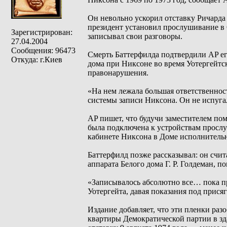
Он невольно ускорил отставку Ричарда
президент установил прослушивание в 
Зарегистрирован:
записывал свои разговоры.
27.04.2004
Сообщения: 96473
Смерть Баттерфилда подтвердили AP е
Откуда: г.Киев
дома при Никсоне во время Уотергейтск
правонарушения.
«На нем лежала большая ответственност
системы записи Никсона. Он не испуга
AP пишет, что будучи заместителем по
была подключена к устройствам прослу
кабинете Никсона в Доме исполнительн
Баттерфилд позже рассказывал: он счита
аппарата Белого дома Г. Р. Голдеман, 
«Записывалось абсолютно все… пока пр
Уотергейта, давая показания под прися
Издание добавляет, что эти пленки раз
квартиры Демократической партии в зд