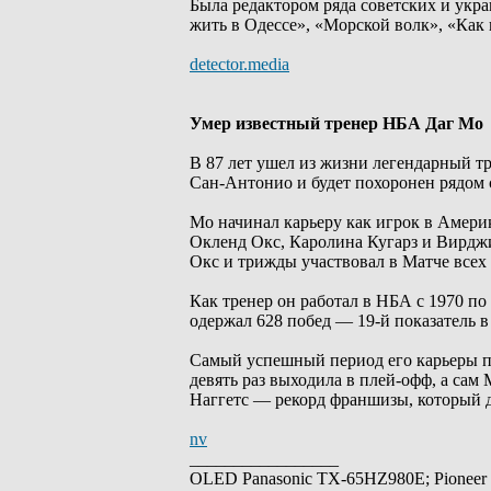
Была редактором ряда советских и укр
жить в Одессе», «Морской волк», «Как 
detector.media
Умер известный тренер НБА Даг Мо
В 87 лет ушел из жизни легендарный т
Сан-Антонио и будет похоронен рядом
Мо начинал карьеру как игрок в Амери
Окленд Окс, Каролина Кугарз и Вирджи
Окс и трижды участвовал в Матче всех 
Как тренер он работал в НБА с 1970 по
одержал 628 побед — 19-й показатель в
Самый успешный период его карьеры п
девять раз выходила в плей-офф, а сам
Наггетс — рекорд франшизы, который д
nv
_________________
OLED Panasonic TX-65HZ980E; Pioneer