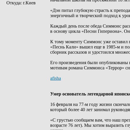
Откуда: г.Киев
«Дэн питал глубокую страсть к препод
энергичный и творческий подход к уро
Каждый день после обеда Симмонс расс
в основу цикла «Песни Гипериона». Он 
К тому моменту Симмонс уже оставил п
«Песнь Кали» вышел еще в 1985-м и пол
сборник рассказов и удостоился множ
Его произведения были опубликованы в
мотивам романа Симмонса «Террор» сн
afisha
Умер основатель легендарной японск
16 февраля на 77-м году жизни скончал
который более 40 лет занимал руковод
«С грустью сообщаем вам, что наш през
возрасте 76 лет). Мы хотим выразить г