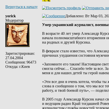
Вернуться к началу
yorick
Добавлено
: Вт Мар 03, 20
Модератор
Умер украинский журналист, военны
В возрасте 40 лет умер Александр Курс
начала полномасштабного вторжения о
на родных и друзей Курсика.
В феврале стало известно, что Алекса
Зарегистрирован:
причинах ухудшения состояния мужчин
27.04.2004
Сообщения: 96473
«Запомните его таким! Настоящим свет
Откуда: г.Киев
смогла сейчас… Спасибо тебе за все. З
меня и для наших детей ты герой навек
«Эти все дни я очень хотела, чтобы ты
слова в сообщении о том, что мы все т
работу, и твой боевой путь», — подели
В 2005 году Александр Курсик начал с
и ведущим радио Край тогдашней Рове
журналистом службы новостей телеком