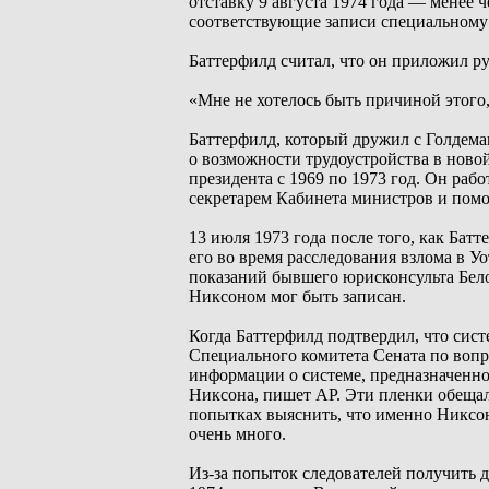
отставку 9 августа 1974 года — менее ч
соответствующие записи специальному 
Баттерфилд считал, что он приложил ру
«Мне не хотелось быть причиной этого, 
Баттерфилд, который дружил с Голдеман
о возможности трудоустройства в нов
президента с 1969 по 1973 год. Он раб
секретарем Кабинета министров и помо
13 июля 1973 года после того, как Бат
его во время расследования взлома в У
показаний бывшего юрисконсульта Бело
Никсоном мог быть записан.
Когда Баттерфилд подтвердил, что сист
Специального комитета Сената по вопр
информации о системе, предназначенной
Никсона, пишет AP. Эти пленки обещал
попытках выяснить, что именно Никсон
очень много.
Из-за попыток следователей получить 