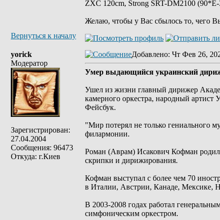
ZXC 120cm, Strong SRT-DM2100 (90*E-30
Желаю, чтобы у Вас сбылось то, чего В
Вернуться к началу
yorick
Добавлено
: Чт Фев 26, 20
Модератор
Умер выдающийся украинский дири
Ушел из жизни главный дирижер Акаде
камерного оркестра, народный артист
Фейсбук.
"Мир потерял не только гениального муз
Зарегистрирован:
филармонии.
27.04.2004
Сообщения: 96473
Роман (Аврам) Исакович Кофман родилс
Откуда: г.Киев
скрипки и дирижирования.
Кофман выступал с более чем 70 инос
в Италии, Австрии, Канаде, Мексике,
В 2003-2008 годах работал генеральн
симфоническим оркестром.