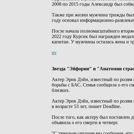
2008 по 2015 годы Александр был собк
Также при жизни мужчина трижды был де
году основал информационно-развлекате
После начала полномасштабного вторж
2022 году Курсик был награжден медал
капитан. У мужчины осталась жена и тр
nv
Звезда "Эйфории" и "Анатомии страс
Актер Эрик Дэйн, известный по ролям в
борьбы с БАС. Семья сообщила о его см
близких.
Актер Эрик Дэйн, известный по ролям в
в возрасте 53 лет, пишет Deadline.
После того, как актеру был поставлен д
объявила о его смерти в четверг.
"С тяжелым сердцем мы сообщаем, что 