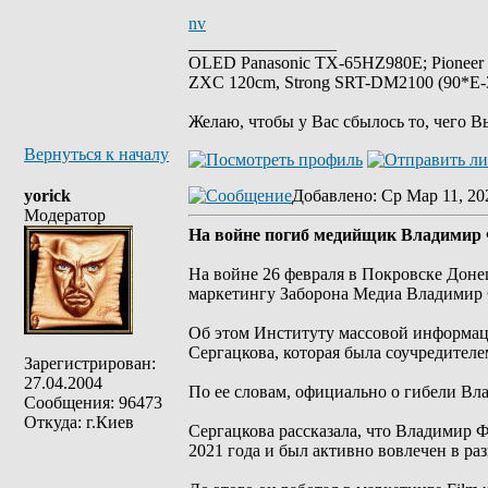
nv
_________________
OLED Panasonic TX-65HZ980E; Pioneer
ZXC 120cm, Strong SRT-DM2100 (90*E-30
Желаю, чтобы у Вас сбылось то, чего В
Вернуться к началу
yorick
Добавлено
: Ср Мар 11, 20
Модератор
На войне погиб медийщик Владимир
На войне 26 февраля в Покровске Доне
маркетингу Заборона Медиа Владимир
Об этом Институту массовой информаци
Сергацкова, которая была соучредител
Зарегистрирован:
27.04.2004
По ее словам, официально о гибели Вл
Сообщения: 96473
Откуда: г.Киев
Сергацкова рассказала, что Владимир 
2021 года и был активно вовлечен в ра