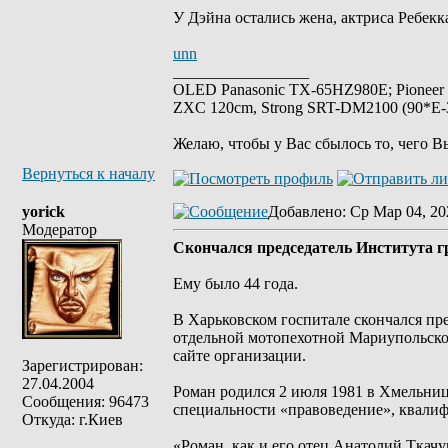
У Дэйна остались жена, актриса Ребекка
unn
_________________
OLED Panasonic TX-65HZ980E; Pioneer
ZXC 120cm, Strong SRT-DM2100 (90*E-30
Желаю, чтобы у Вас сбылось то, чего В
Вернуться к началу
yorick
Добавлено
: Ср Мар 04, 20
Модератор
Скончался председатель Института 
Ему было 44 года.
В Харьковском госпитале скончался пр
отдельной мотопехотной Мариупольско
сайте организации.
Зарегистрирован:
27.04.2004
Роман родился 2 июля 1981 в Хмельниц
Сообщения: 96473
специальности «правоведение», квалиф
Откуда: г.Киев
«Роман, как и его отец Анатолий Ткачу