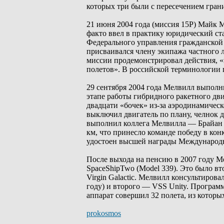
которых три были с пересечением грани
21 июня 2004 года (миссия 15P) Майк 
факто ввел в практику юридический ста
Федерального управления гражданской 
присваивался члену экипажа частного л
миссии продемонстрировал действия, «
полетов». В российской терминологии п
29 сентября 2004 года Мелвилл выполни
этапе работы гибридного ракетного дв
двадцати «бочек» из-за аэродинамичес
выключил двигатель по плану, челнок 
выполнил коллега Мелвилла — Брайан Б
км, что принесло команде победу в кон
удостоен высшей награды Международн
После выхода на пенсию в 2007 году 
SpaceShipTwo (Model 339). Это было в
Virgin Galactic. Мелвилл консультирова
году) и второго — VSS Unity. Программ
аппарат совершил 32 полета, из котор
prokosmos
_________________