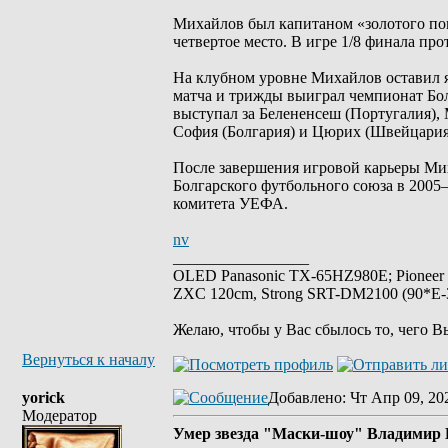
Михайлов был капитаном «золотого пок
четвертое место. В игре 1/8 финала пр
На клубном уровне Михайлов оставил яр
матча и трижды выиграл чемпионат Бо
выступал за Белененсеш (Португалия),
София (Болгария) и Цюрих (Швейцария
После завершения игровой карьеры Ми
Болгарского футбольного союза в 2005
комитета УЕФА.
nv
_________________
OLED Panasonic TX-65HZ980E; Pioneer
ZXC 120cm, Strong SRT-DM2100 (90*E-30
Желаю, чтобы у Вас сбылось то, чего В
Вернуться к началу
yorick
Добавлено
: Чт Апр 09, 20
Модератор
Умер звезда "Маски-шоу" Владимир