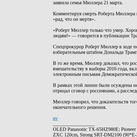
заявила семья Мюллера 21 марта.
Комментируя смерть Роберта Мюллера на
«рад, что он мертв».
«Роберт Мюллер только что умер. Хорош
людям!» — говорится в публикации Тр
Спецпрокурор Роберт Мюллер в ходе по
избирательным штабом Дональда Трампа
В то же время, Мюллер доказал, что р
вмешательству в выборы 2016 года, в
электронным письмам Демократической
В рамках этой линии были осуждены н
отрицал сговор с россиянами, а рассле
Мюллер говорил, что доказательств тог
окончательного решения.
nv
_________________
OLED Panasonic TX-65HZ980E; Pioneer
ZXC 120cm, Strong SRT-DM2100 (90*E-30