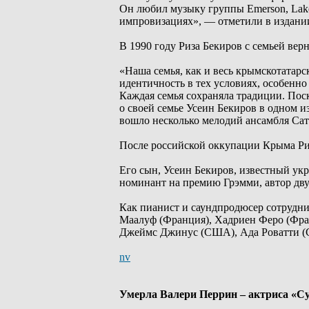
Он любил музыку группы Emerson, Lake 
импровизациях», — отметили в издани
В 1990 году Риза Бекиров с семьей вер
«Наша семья, как и весь крымскотатар
идентичность в тех условиях, особенно
Каждая семья сохраняла традиции. Пос
о своей семье Усеин Бекиров в одном из
вошло несколько мелодий ансамбля Сат
После российской оккупации Крыма Риз
Его сын, Усеин Бекиров, известный ук
номинант на премию Грэмми, автор дву
Как пианист и саундпродюсер сотрудн
Маалуф (Франция), Хадриен Феро (Фра
Джеймс Джинус (США), Ада Роватти (С
nv
Умерла Валери Перрин – актриса «С