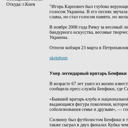
Откуда: г.Киев
"Игорь Карпович был глубоко верующим 
голосом Украины. В его песнях звучала 
славы, но стал голосом памяти, но жел
В ноябре 2008 года Рачку за весомый л
бандурного искусства, весомые творче
Украины.
Отпели кобзаря 23 марта в Петропавло
ukrinform
Умер легендарный врвтарь Бенфики
В возрасте 67 лет ушел из жизни извес
сообщила пресс-служба Бенфики, где С
«Бывший вратарь клуба и национальной
выдающаяся фигура поколения, которое
соболезнования семье и друзьям», — г
Силвину был футболистом Бенфики в те
также сыграл в двух финалах Кубка чем