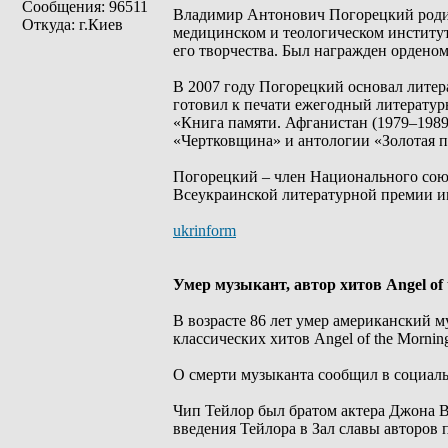
Сообщения: 96511
Владимир Антонович Погорецкий родилс
Откуда: г.Киев
медицинском и теологическом институт
его творчества. Был награжден орденом 
В 2007 году Погорецкий основал литер
готовил к печати ежегодный литератур
«Книга памяти. Афганистан (1979–1989)
«Чертковщина» и антологии «Золотая п
Погорецкий – член Национального сою
Всеукраинской литературной премии и
ukrinform
Умер музыкант, автор хитов Angel of
В возрасте 86 лет умер американский м
классических хитов Angel of the Morning
О смерти музыканта сообщил в социальн
Чип Тейлор был братом актера Джона 
введения Тейлора в Зал славы авторов п