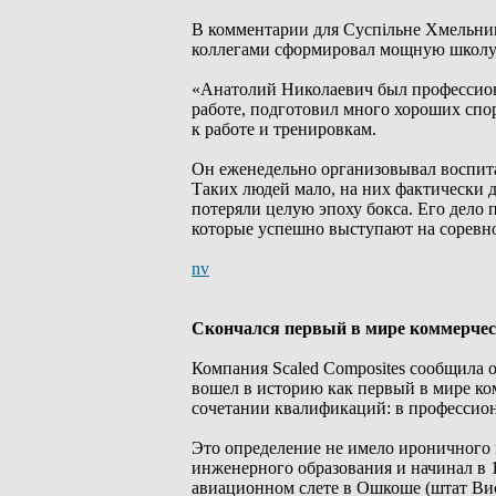
В комментарии для Суспільне Хмельни
коллегами сформировал мощную школу б
«Анатолий Николаевич был профессиона
работе, подготовил много хороших спо
к работе и тренировкам.
Он еженедельно организовывал воспита
Таких людей мало, на них фактически 
потеряли целую эпоху бокса. Его дело
которые успешно выступают на соревно
nv
Скончался первый в мире коммерче
Компания Scaled Composites сообщила о
вошел в историю как первый в мире ком
сочетании квалификаций: в профессион
Это определение не имело ироничного
инженерного образования и начинал в 1
авиационном слете в Ошкоше (штат Виск