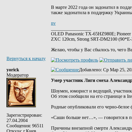
В марте 2022 года он задонатил в подд
также задонатила в поддержку Украины 
nv
_________________
OLED Panasonic TX-65HZ980E; Pioneer
ZXC 120cm, Strong SRT-DM2100 (90*E-30
Желаю, чтобы у Вас сбылось то, чего В
Вернуться к началу
yorick
Добавлено
: Ср Мар 25, 20
Модератор
Умер участник Лиги смеха Александ
Шоумен, юморист и ведущий, участник 5
Об этом сообщили на его странице в Ins
Родные опубликовали его черно-белое ф
Зарегистрирован:
«Саши больше нет…», — говорится в п
27.04.2004
Сообщения: 96511
Причины внезапной смерти Александра
Откуда: г.Киев