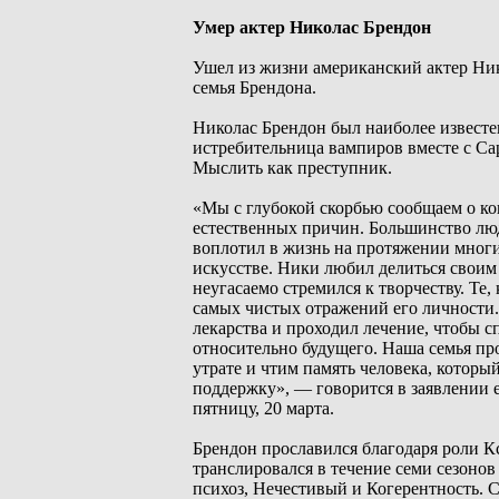
Умер актер Николас Брендон
Ушел из жизни американский актер Ник
семья Брендона.
Николас Брендон был наиболее известе
истребительница вампиров вместе с Са
Мыслить как преступник.
«Мы с глубокой скорбью сообщаем о кон
естественных причин. Большинство люд
воплотил в жизнь на протяжении многи
искусстве. Ники любил делиться своим
неугасаемо стремился к творчеству. Те,
самых чистых отражений его личности.
лекарства и проходил лечение, чтобы с
относительно будущего. Наша семья пр
утрате и чтим память человека, которы
поддержку», — говорится в заявлении 
пятницу, 20 марта.
Брендон прославился благодаря роли К
транслировался в течение семи сезонов
психоз, Нечестивый и Когерентность. 