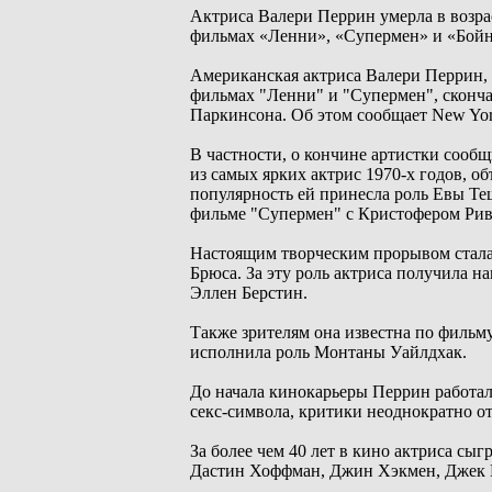
Актриса Валери Перрин умерла в возра
фильмах «Ленни», «Супермен» и «Бойн
Американская актриса Валери Перрин,
фильмах "Ленни" и "Супермен", сконча
Паркинсона. Об этом сообщает New Yor
В частности, о кончине артистки сооб
из самых ярких актрис 1970-х годов, 
популярность ей принесла роль Евы Т
фильме "Супермен" с Кристофером Рив
Настоящим творческим прорывом стала 
Брюса. За эту роль актриса получила н
Эллен Берстин.
Также зрителям она известна по фильм
исполнила роль Монтаны Уайлдхак.
До начала кинокарьеры Перрин работал
секс-символа, критики неоднократно от
За более чем 40 лет в кино актриса сыг
Дастин Хоффман, Джин Хэкмен, Джек 