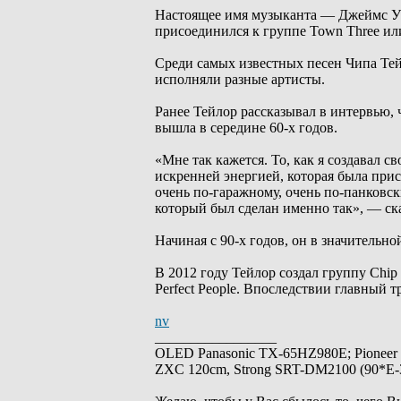
Настоящее имя музыканта — Джеймс Уэс
присоединился к группе Town Three ил
Среди самых известных песен Чипа Тейл
исполняли разные артисты.
Ранее Тейлор рассказывал в интервью, 
вышла в середине 60-х годов.
«Мне так кажется. То, как я создавал с
искренней энергией, которая была прис
очень по-гаражному, очень по-панковск
который был сделан именно так», — ска
Начиная с 90-х годов, он в значительн
В 2012 году Тейлор создал группу Chip 
Perfect People. Впоследствии главный т
nv
_________________
OLED Panasonic TX-65HZ980E; Pioneer
ZXC 120cm, Strong SRT-DM2100 (90*E-30