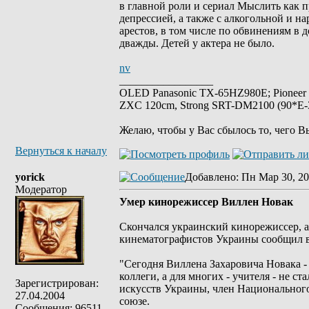
в главной роли и сериал Мыслить как п
депрессией, а также с алкогольной и 
арестов, в том числе по обвинениям в
дважды. Детей у актера не было.
nv
_________________
OLED Panasonic TX-65HZ980E; Pioneer
ZXC 120cm, Strong SRT-DM2100 (90*E-30
Желаю, чтобы у Вас сбылось то, чего В
Вернуться к началу
yorick
Добавлено
: Пн Мар 30, 20
Модератор
Умер кинорежиссер Виллен Новак
Скончался украинский кинорежиссер, 
кинематографистов Украины сообщил в
"Сегодня Виллена Захаровича Новака -
коллеги, а для многих - учителя - не 
Зарегистрирован:
искусств Украины, член Национального
27.04.2004
союзе.
Сообщения: 96511