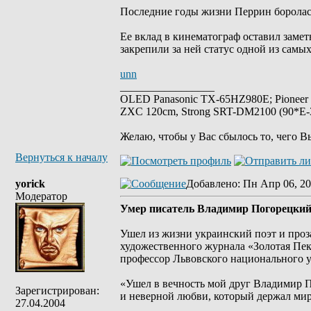
Последние годы жизни Перрин боролась
Ее вклад в кинематограф оставил замет
закрепили за ней статус одной из самы
unn
_________________
OLED Panasonic TX-65HZ980E; Pioneer
ZXC 120cm, Strong SRT-DM2100 (90*E-30
Желаю, чтобы у Вас сбылось то, чего В
Вернуться к началу
yorick
Добавлено
: Пн Апр 06, 20
Модератор
Умер писатель Владимир Погорецки
Ушел из жизни украинский поэт и проз
художественного журнала «Золотая Пе
профессор Львовского национального 
«Ушел в вечность мой друг Владимир По
Зарегистрирован:
и неверной любви, который держал мир 
27.04.2004