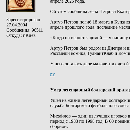
апреле 2025 года.
Об этом сообщила жена Петрова Екатер
Зарегистрирован:
Артур Петров погиб 18 марта в Купянс
27.04.2004
апреле прошлого года, последние меся
Сообщения: 96511
Откуда: г.Киев
«Когда он вернется домой — я напишу 
Артур Петров был родом из Днепра и вх
Рассмеши комика, ГуднайтКлаб и Комик
У него осталось двое малолетних детей.
nv
Умер легендарный болгарский врата
Ушел из жизни легендарный болгарский
служба Болгарского футбольного союза
Михайлов — один из лучших игроков в 
период с 1983 по 1998 год. В 60 поеди
сборной.