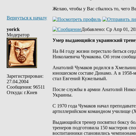
Желаю, чтобы у Вас сбылось то, чего В
Вернуться к началу
yorick
Добавлено
: Ср Апр 01, 20
Модератор
Умер выдающийся украинский трене
На 84 году жизни перестало биться се
Николаевича Чумакова. Об этом сообщ
Анатолий Чумаков родился в Хмельницк
юношеском составе Динамо. А в 1958-
Зарегистрирован:
стал Евгений Кужельный.
27.04.2004
Сообщения: 96511
После службы в армии Анатолий Никол
Откуда: г.Киев
Украины.
С 1970 года Чумаков начал преподават
артиллерийском командном училище (ХВ
Выдающийся тренер посвятил боксу бол
тренеров подготовила 150 мастеров спо
воспитанники становились чемпионами