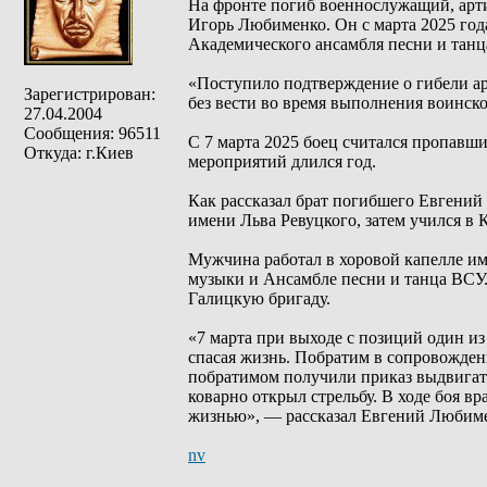
На фронте погиб военнослужащий, арт
Игорь Любименко. Он с марта 2025 год
Академического ансамбля песни и танц
«Поступило подтверждение о гибели а
Зарегистрирован:
без вести во время выполнения воинско
27.04.2004
Сообщения: 96511
С 7 марта 2025 боец считался пропавши
Откуда: г.Киев
мероприятий длился год.
Как рассказал брат погибшего Евгений
имени Льва Ревуцкого, затем учился в 
Мужчина работал в хоровой капелле им
музыки и Ансамбле песни и танца ВСУ
Галицкую бригаду.
«7 марта при выходе с позиций один и
спасая жизнь. Побратим в сопровожден
побратимом получили приказ выдвигатьс
коварно открыл стрельбу. В ходе боя в
жизнью», — рассказал Евгений Любим
nv