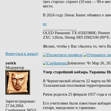
трех стартах: спринт (10 км) — 90-е ме
место.
В 2024 году Линас Банис объявил о за
nv
_________________
OLED Panasonic TX-65HZ980E; Pioneer
ZXC 120cm, Strong SRT-DM2100 (90*E-30
Желаю, чтобы у Вас сбылось то, чего В
Вернуться к началу
yorick
Добавлено
: Чт Мар 26, 20
Модератор
Умер старейший кобзарь Украины Иг
В Черниговской области 22 марта на 9
Талалаевская поселковая территориаль
Рачок родился 25 февраля 1937 года в с
Зарегистрирован:
Его учителями были известные кобзари
27.04.2004
гитаре, мандолине и гармошке.
Сообщения: 96511