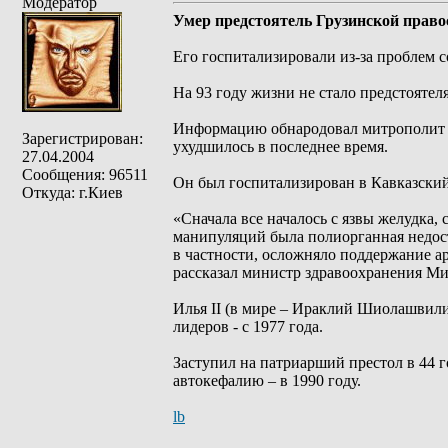
Модератор
Умер предстоятель Грузинской право
Его госпитализировали из-за проблем с
На 93 году жизни не стало предстоятел
Информацию обнародовал митрополит Ш
Зарегистрирован:
ухудшилось в последнее время.
27.04.2004
Сообщения: 96511
Он был госпитализирован в Кавказский
Откуда: г.Киев
«Сначала все началось с язвы желудка
манипуляций была полиорганная недоста
в частности, осложняло поддержание ар
рассказал министр здравоохранения Ми
Илья II (в мире – Ираклий Шиолашвили)
лидеров - с 1977 года.
Заступил на патриарший престол в 44 г
автокефалию – в 1990 году.
lb