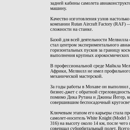
задней кабины самолета авиаконструкт
машину.
Качество изготовления узлов настолько
компании Rutan Aircraft Factory (RAF) 
сложности на станке.
Базой для всей деятельности Мелвилла
стал центром экспериментального ави
горизонтальных пусков за границу косм
выполнения крупных аэрокосмических к
В профессиональной среде Майкла Мел
Африки, Мелвилл не имел профильного 
механической мастерской.
За годы работы в Мохаве он выполнил 
бизнес-джет с обратной стреловидность
помимо Дика Рутана и Джины Йегер, к
совершившим беспосадочный кругосвет
Ключевым этапом его карьеры стала пр
самолет-носитель White Knight (Model
316) на высоту около 14 км, после чег
совершал суборбитальный полет. Всего