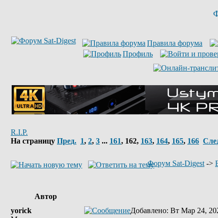
Ф
Правила форума
Профиль
R.I.P.
На страницу
Пред.
1
,
2
,
3
...
161
,
162
,
163
,
164
,
165
,
166
Сле
Форум Sat-Digest
->
Автор
yorick
Добавлено
: Вт Мар 24, 20