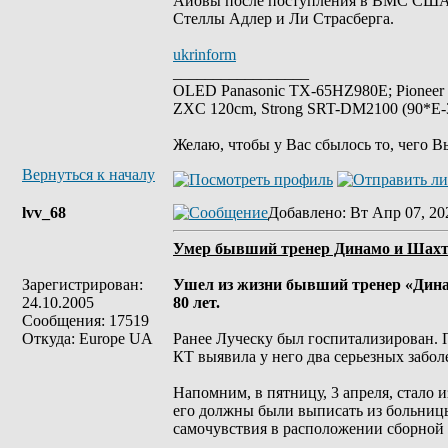
Айовы после поступления в ВМС США. В
Стеллы Адлер и Ли Страсберга.
ukrinform
_________________
OLED Panasonic TX-65HZ980E; Pioneer
ZXC 120cm, Strong SRT-DM2100 (90*E-30
Желаю, чтобы у Вас сбылось то, чего В
Вернуться к началу
lvv_68
Добавлено
: Вт Апр 07, 20
Умер бывший тренер Динамо и Шахт
Зарегистрирован:
Ушел из жизни бывший тренер «Динам
24.10.2005
80 лет.
Сообщения: 17519
Откуда: Europe UA
Ранее Луческу был госпитализирован. 
КТ выявила у него два серьезных забол
Напомним, в пятницу, 3 апреля, стало 
его должны были выписать из больницы 
самочувствия в расположении сборной