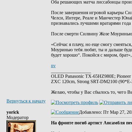
Оба решающих матча лиссабонцы проиг
После завершения игровой карьеры Си
Челси, Интере, Реале и Манчестер Юна
признавались лучшими вратарями года
После смерти Силвину Жозе Моуринью 
«Сейчас я плачу, но еще смогу смеяться
Моуринью тебя любят, ты и дальше буде
будет хорошо“. Покойся с миром, брат
nv
_________________
OLED Panasonic TX-65HZ980E; Pioneer
ZXC 120cm, Strong SRT-DM2100 (90*E-30
Желаю, чтобы у Вас сбылось то, чего В
Вернуться к началу
yorick
Добавлено
: Пт Мар 27, 20
Модератор
На фронте погиб артист Ансамбля п