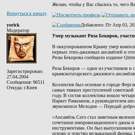
Желаю, чтобы у Вас сбылось то, чего В
Вернуться к началу
yorick
Добавлено
: Пт Апр 03, 20
Модератор
Умер музыкант Риза Бекиров, участн
В оккупированном Крыму умер композит
первых этно-джазовых ансамблей и оте
Ризы Бекирова сообщило издание Qirim
Риза Бекиров — один из участников и с
Зарегистрирован:
крымскотатарского джазового ансамбля
27.04.2004
Сообщения: 96511
Коллектив был основан в городе Ферга
Откуда: г.Киев
самых тяжких преступлений советской 
году. В состав коллектива вошло четыр
Наркет Рамазанов, а руководителем ан
звукозаписи Мелодия — Передай добро 
«Ансамбль Сато стал заметным явление
сочетании импровизационного джаза и
инструментами. Он был выпускником к
основу и чувство музыкальной формы. 