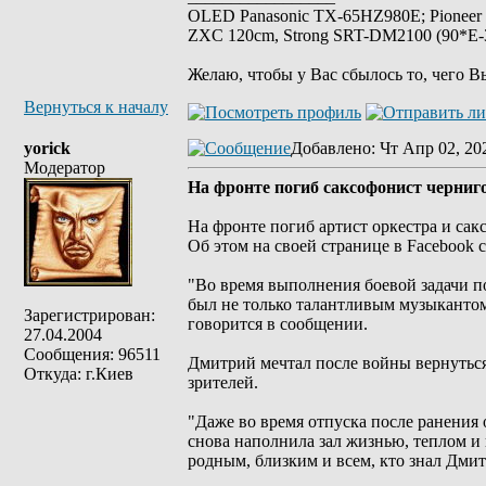
OLED Panasonic TX-65HZ980E; Pioneer
ZXC 120cm, Strong SRT-DM2100 (90*E-30
Желаю, чтобы у Вас сбылось то, чего В
Вернуться к началу
yorick
Добавлено
: Чт Апр 02, 20
Модератор
На фронте погиб саксофонист черниг
На фронте погиб артист оркестра и са
Об этом на своей странице в Facebook 
"Во время выполнения боевой задачи п
был не только талантливым музыкантом
Зарегистрирован:
говорится в сообщении.
27.04.2004
Сообщения: 96511
Дмитрий мечтал после войны вернуться 
Откуда: г.Киев
зрителей.
"Даже во время отпуска после ранения 
снова наполнила зал жизнью, теплом 
родным, близким и всем, кто знал Дмит