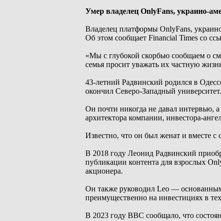
Умер владелец OnlyFans, украино-ам
Владелец платформы OnlyFans, украино
Об этом сообщает Financial Times со с
«Мы с глубокой скорбью сообщаем о см
семья просит уважать их частную жизнь
43-летний Радвинский родился в Одессе
окончил Северо-Западный университет
Он почти никогда не давал интервью, 
архитектора компании, инвестора-анге
Известно, что он был женат и вместе 
В 2018 году Леонид Радвинский приобре
публикации контента для взрослых On
акционера.
Он также руководил Leo — основанным
преимущественно на инвестициях в те
В 2023 году BBC сообщало, что состоян