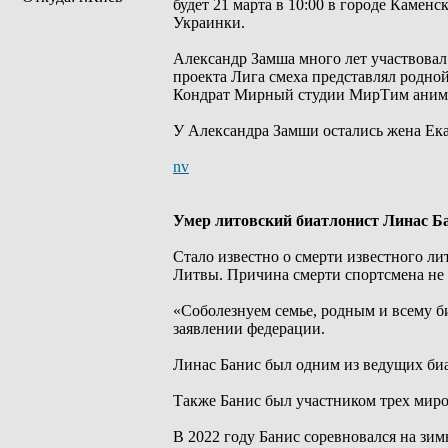
будет 21 марта в 10:00 в городе Камен
Украинки.
Александр Замша много лет участвовал
проекта Лига смеха представлял родно
Кондрат Мирный студии МирТим аним
У Александра Замши остались жена Ек
nv
Умер литовский биатлонист Линас Б
Стало известно о смерти известного л
Литвы. Причина смерти спортсмена не 
«Соболезнуем семье, родным и всему б
заявлении федерации.
Линас Банис был одним из ведущих би
Также Банис был участником трех миров
В 2022 году Банис соревновался на зи