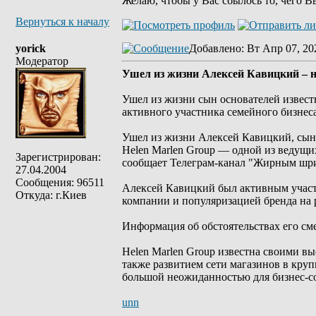
Желаю, чтобы у Вас сбылось то, чего В
Вернуться к началу
yorick
Добавлено
: Вт Апр 07, 20
Модератор
Ушел из жизни Алексей Кавицкий – н
Ушел из жизни сын основателей извест
активного участника семейного бизнеса
Ушел из жизни Алексей Кавицкий, сын
Helen Marlen Group — одной из ведущи
Зарегистрирован:
сообщает Телеграм-канал "Жирным шр
27.04.2004
Сообщения: 96511
Алексей Кавицкий был активным участ
Откуда: г.Киев
компании и популяризацией бренда на 
Информация об обстоятельствах его сме
Helen Marlen Group известна своими в
также развитием сети магазинов в кру
большой неожиданностью для бизнес-с
unn