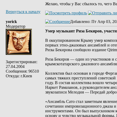
Желаю, чтобы у Вас сбылось то, чего В
Вернуться к началу
yorick
Добавлено
: Пт Апр 03, 20
Модератор
Умер музыкант Риза Бекиров, участн
В оккупированном Крыму умер композит
первых этно-джазовых ансамблей и оте
Ризы Бекирова сообщило издание Qirim
Риза Бекиров — один из участников и с
Зарегистрирован:
крымскотатарского джазового ансамбля
27.04.2004
Сообщения: 96510
Коллектив был основан в городе Ферга
Откуда: г.Киев
самых тяжких преступлений советской 
году. В состав коллектива вошло четыр
Наркет Рамазанов, а руководителем ан
звукозаписи Мелодия — Передай добро 
«Ансамбль Сато стал заметным явление
сочетании импровизационного джаза и
инструментами. Он был выпускником к
основу и чувство музыкальной формы. 