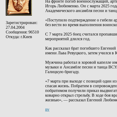
На фронте погиб военнослужащий, арт
Игорь Любименко. Он с марта 2025 год
Академического ансамбля песни и танц
«Поступило подтверждение о гибели а
Зарегистрирован:
без вести во время выполнения воинско
27.04.2004
Сообщения: 96510
С 7 марта 2025 боец считался пропавши
Откуда: г.Киев
мероприятий длился год.
Как рассказал брат погибшего Евгений
имени Льва Ревуцкого, затем учился в 
Мужчина работал в хоровой капелле им
музыки и Ансамбле песни и танца ВСУ
Галицкую бригаду.
«7 марта при выходе с позиций один и
спасая жизнь. Побратим в сопровожден
побратимом получили приказ выдвигатьс
коварно открыл стрельбу. В ходе боя в
жизнью», — рассказал Евгений Любим
nv