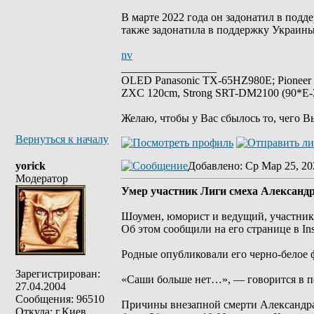
В марте 2022 года он задонатил в подд
также задонатила в поддержку Украины 
nv
_________________
OLED Panasonic TX-65HZ980E; Pioneer
ZXC 120cm, Strong SRT-DM2100 (90*E-30
Желаю, чтобы у Вас сбылось то, чего В
Вернуться к началу
yorick
Добавлено
: Ср Мар 25, 20
Модератор
Умер участник Лиги смеха Александ
Шоумен, юморист и ведущий, участник 5
Об этом сообщили на его странице в Ins
Родные опубликовали его черно-белое ф
Зарегистрирован:
«Саши больше нет…», — говорится в п
27.04.2004
Сообщения: 96510
Причины внезапной смерти Александра
Откуда: г.Киев