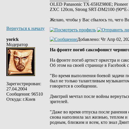
OLED Panasonic TX-65HZ980E; Pioneer
ZXC 120cm, Strong SRT-DM2100 (90*E-30
Желаю, чтобы у Вас сбылось то, чего В
Вернуться к началу
yorick
Добавлено
: Чт Апр 02, 20
Модератор
На фронте погиб саксофонист черниг
На фронте погиб артист оркестра и са
Об этом на своей странице в Facebook 
"Во время выполнения боевой задачи п
был не только талантливым музыкантом
Зарегистрирован:
говорится в сообщении.
27.04.2004
Сообщения: 96510
Дмитрий мечтал после войны вернуться 
Откуда: г.Киев
зрителей.
"Даже во время отпуска после ранения 
снова наполнила зал жизнью, теплом 
родным, близким и всем, кто знал Дмит