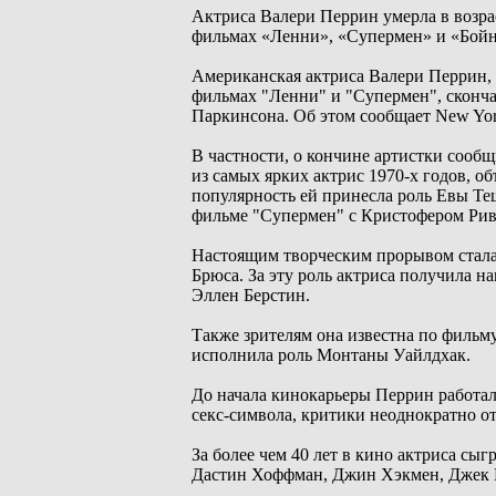
Актриса Валери Перрин умерла в возра
фильмах «Ленни», «Супермен» и «Бойн
Американская актриса Валери Перрин,
фильмах "Ленни" и "Супермен", сконча
Паркинсона. Об этом сообщает New Yor
В частности, о кончине артистки сооб
из самых ярких актрис 1970-х годов, 
популярность ей принесла роль Евы Т
фильме "Супермен" с Кристофером Рив
Настоящим творческим прорывом стала 
Брюса. За эту роль актриса получила н
Эллен Берстин.
Также зрителям она известна по фильм
исполнила роль Монтаны Уайлдхак.
До начала кинокарьеры Перрин работал
секс-символа, критики неоднократно от
За более чем 40 лет в кино актриса сыг
Дастин Хоффман, Джин Хэкмен, Джек 