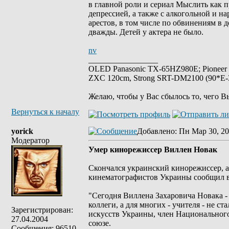
в главной роли и сериал Мыслить как п
депрессией, а также с алкогольной и 
арестов, в том числе по обвинениям в
дважды. Детей у актера не было.
nv
_________________
OLED Panasonic TX-65HZ980E; Pioneer
ZXC 120cm, Strong SRT-DM2100 (90*E-30
Желаю, чтобы у Вас сбылось то, чего В
Вернуться к началу
yorick
Добавлено
: Пн Мар 30, 20
Модератор
Умер кинорежиссер Виллен Новак
Скончался украинский кинорежиссер, 
кинематографистов Украины сообщил в
"Сегодня Виллена Захаровича Новака -
коллеги, а для многих - учителя - не 
Зарегистрирован:
искусств Украины, член Национального
27.04.2004
союзе.
Сообщения: 96510