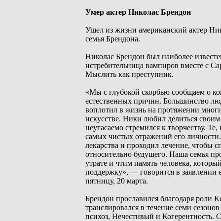
Умер актер Николас Брендон
Ушел из жизни американский актер Ник
семья Брендона.
Николас Брендон был наиболее известе
истребительница вампиров вместе с Са
Мыслить как преступник.
«Мы с глубокой скорбью сообщаем о кон
естественных причин. Большинство люд
воплотил в жизнь на протяжении многи
искусстве. Ники любил делиться своим
неугасаемо стремился к творчеству. Те,
самых чистых отражений его личности.
лекарства и проходил лечение, чтобы с
относительно будущего. Наша семья пр
утрате и чтим память человека, которы
поддержку», — говорится в заявлении 
пятницу, 20 марта.
Брендон прославился благодаря роли К
транслировался в течение семи сезонов
психоз, Нечестивый и Когерентность. 