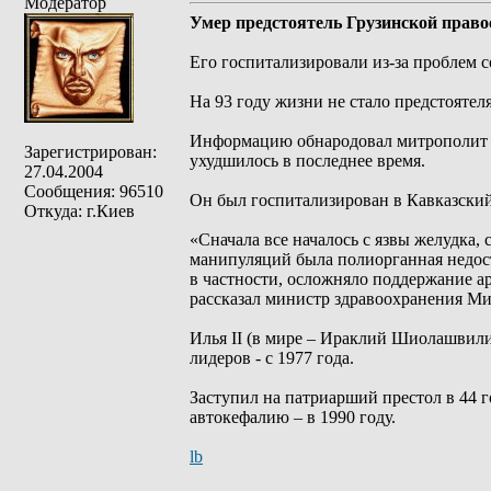
Модератор
Умер предстоятель Грузинской право
Его госпитализировали из-за проблем с
На 93 году жизни не стало предстоятел
Информацию обнародовал митрополит Ш
Зарегистрирован:
ухудшилось в последнее время.
27.04.2004
Сообщения: 96510
Он был госпитализирован в Кавказский
Откуда: г.Киев
«Сначала все началось с язвы желудка
манипуляций была полиорганная недоста
в частности, осложняло поддержание ар
рассказал министр здравоохранения Ми
Илья II (в мире – Ираклий Шиолашвили)
лидеров - с 1977 года.
Заступил на патриарший престол в 44 г
автокефалию – в 1990 году.
lb