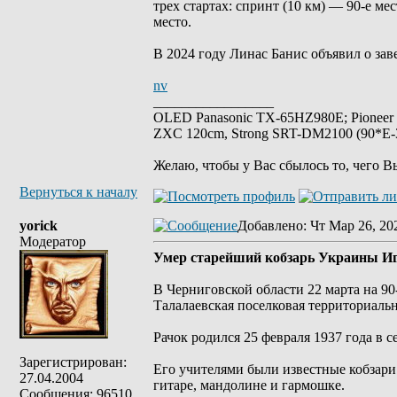
трех стартах: спринт (10 км) — 90-е ме
место.
В 2024 году Линас Банис объявил о за
nv
_________________
OLED Panasonic TX-65HZ980E; Pioneer
ZXC 120cm, Strong SRT-DM2100 (90*E-30
Желаю, чтобы у Вас сбылось то, чего В
Вернуться к началу
yorick
Добавлено
: Чт Мар 26, 20
Модератор
Умер старейший кобзарь Украины Иг
В Черниговской области 22 марта на 9
Талалаевская поселковая территориаль
Рачок родился 25 февраля 1937 года в с
Зарегистрирован:
Его учителями были известные кобзари
27.04.2004
гитаре, мандолине и гармошке.
Сообщения: 96510