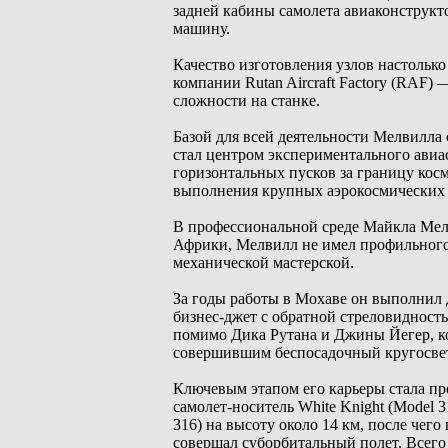
задней кабины самолета авиаконструкт
машину.
Качество изготовления узлов настолько
компании Rutan Aircraft Factory (RAF) 
сложности на станке.
Базой для всей деятельности Мелвилла
стал центром экспериментального ави
горизонтальных пусков за границу косм
выполнения крупных аэрокосмических к
В профессиональной среде Майкла Мел
Африки, Мелвилл не имел профильного 
механической мастерской.
За годы работы в Мохаве он выполнил 
бизнес-джет с обратной стреловидность
помимо Дика Рутана и Джины Йегер, к
совершившим беспосадочный кругосвет
Ключевым этапом его карьеры стала пр
самолет-носитель White Knight (Model
316) на высоту около 14 км, после чег
совершал суборбитальный полет. Всего