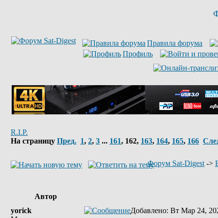
Ф
Правила форума
Профиль
R.I.P.
На страницу
Пред.
1
,
2
,
3
...
161
,
162
,
163
,
164
,
165
,
166
Сле
Форум Sat-Digest
->
Автор
yorick
Добавлено
: Вт Мар 24, 20