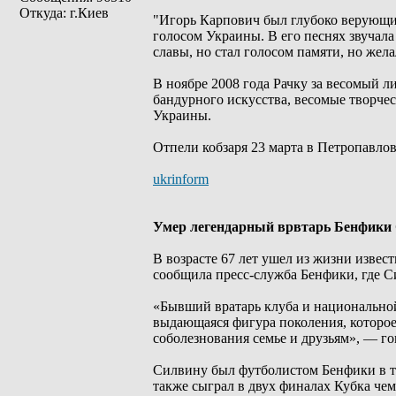
Откуда: г.Киев
"Игорь Карпович был глубоко верующим 
голосом Украины. В его песнях звучала 
славы, но стал голосом памяти, но жел
В ноябре 2008 года Рачку за весомый л
бандурного искусства, весомые творче
Украины.
Отпели кобзаря 23 марта в Петропавло
ukrinform
Умер легендарный врвтарь Бенфики
В возрасте 67 лет ушел из жизни извес
сообщила пресс-служба Бенфики, где С
«Бывший вратарь клуба и национальной
выдающаяся фигура поколения, которое
соболезнования семье и друзьям», — г
Силвину был футболистом Бенфики в те
также сыграл в двух финалах Кубка чем