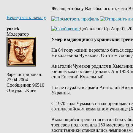
Желаю, чтобы у Вас сбылось то, чего В
Вернуться к началу
yorick
Добавлено
: Ср Апр 01, 20
Модератор
Умер выдающийся украинский трене
На 84 году жизни перестало биться се
Николаевича Чумакова. Об этом сообщ
Анатолий Чумаков родился в Хмельницк
юношеском составе Динамо. А в 1958-
Зарегистрирован:
стал Евгений Кужельный.
27.04.2004
Сообщения: 96510
После службы в армии Анатолий Никол
Откуда: г.Киев
Украины.
С 1970 года Чумаков начал преподават
артиллерийском командном училище (ХВ
Выдающийся тренер посвятил боксу бол
тренеров подготовила 150 мастеров спо
воспитанники становились чемпионами