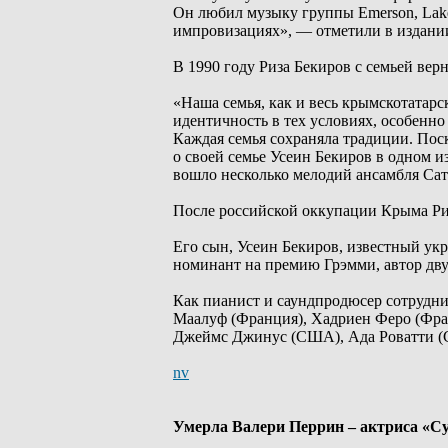
Он любил музыку группы Emerson, Lake 
импровизациях», — отметили в издани
В 1990 году Риза Бекиров с семьей вер
«Наша семья, как и весь крымскотатар
идентичность в тех условиях, особенно
Каждая семья сохраняла традиции. Пос
о своей семье Усеин Бекиров в одном из
вошло несколько мелодий ансамбля Сат
После российской оккупации Крыма Риз
Его сын, Усеин Бекиров, известный ук
номинант на премию Грэмми, автор дву
Как пианист и саундпродюсер сотрудн
Маалуф (Франция), Хадриен Феро (Фра
Джеймс Джинус (США), Ада Роватти (С
nv
Умерла Валери Перрин – актриса «С