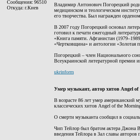
Сообщения: 96510
Владимир Антонович Погорецкий родилс
Откуда: г.Киев
медицинском и теологическом институт
его творчества. Был награжден орденом 
В 2007 году Погорецкий основал литер
готовил к печати ежегодный литератур
«Книга памяти. Афганистан (1979–1989)
«Чертковщина» и антологии «Золотая п
Погорецкий – член Национального сою
Всеукраинской литературной премии и
ukrinform
Умер музыкант, автор хитов Angel of
В возрасте 86 лет умер американский м
классических хитов Angel of the Morning
О смерти музыканта сообщил в социальн
Чип Тейлор был братом актера Джона 
введения Тейлора в Зал славы авторов п