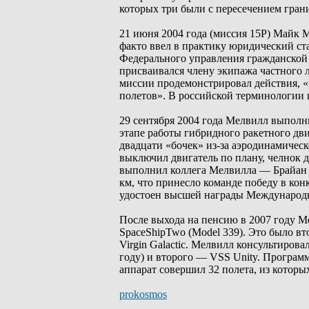
которых три были с пересечением грани
21 июня 2004 года (миссия 15P) Майк 
факто ввел в практику юридический ста
Федерального управления гражданской 
присваивался члену экипажа частного л
миссии продемонстрировал действия, «
полетов». В российской терминологии п
29 сентября 2004 года Мелвилл выполни
этапе работы гибридного ракетного дв
двадцати «бочек» из-за аэродинамичес
выключил двигатель по плану, челнок 
выполнил коллега Мелвилла — Брайан Б
км, что принесло команде победу в кон
удостоен высшей награды Международн
После выхода на пенсию в 2007 году 
SpaceShipTwo (Model 339). Это было в
Virgin Galactic. Мелвилл консультирова
году) и второго — VSS Unity. Программ
аппарат совершил 32 полета, из котор
prokosmos
_________________