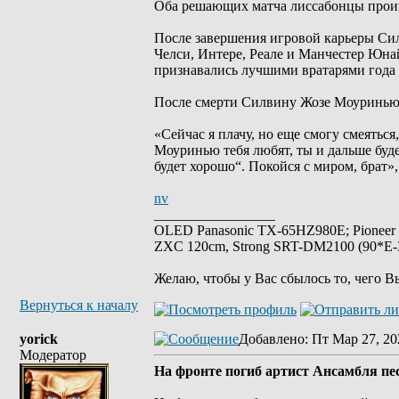
Оба решающих матча лиссабонцы проиг
После завершения игровой карьеры Си
Челси, Интере, Реале и Манчестер Юна
признавались лучшими вратарями года
После смерти Силвину Жозе Моуринью 
«Сейчас я плачу, но еще смогу смеяться
Моуринью тебя любят, ты и дальше буде
будет хорошо“. Покойся с миром, брат
nv
_________________
OLED Panasonic TX-65HZ980E; Pioneer
ZXC 120cm, Strong SRT-DM2100 (90*E-30
Желаю, чтобы у Вас сбылось то, чего В
Вернуться к началу
yorick
Добавлено
: Пт Мар 27, 20
Модератор
На фронте погиб артист Ансамбля п