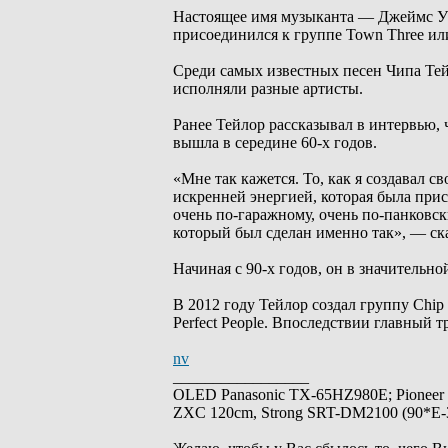
Настоящее имя музыканта — Джеймс Уэс
присоединился к группе Town Three ил
Среди самых известных песен Чипа Тейл
исполняли разные артисты.
Ранее Тейлор рассказывал в интервью, 
вышла в середине 60-х годов.
«Мне так кажется. То, как я создавал с
искренней энергией, которая была прис
очень по-гаражному, очень по-панковск
который был сделан именно так», — ска
Начиная с 90-х годов, он в значительн
В 2012 году Тейлор создал группу Chip 
Perfect People. Впоследствии главный т
nv
_________________
OLED Panasonic TX-65HZ980E; Pioneer
ZXC 120cm, Strong SRT-DM2100 (90*E-30