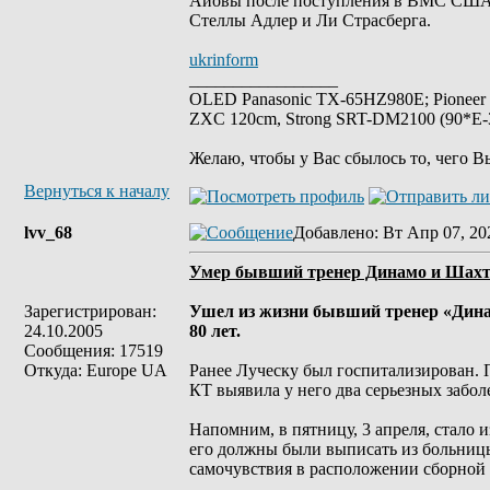
Айовы после поступления в ВМС США. В
Стеллы Адлер и Ли Страсберга.
ukrinform
_________________
OLED Panasonic TX-65HZ980E; Pioneer
ZXC 120cm, Strong SRT-DM2100 (90*E-30
Желаю, чтобы у Вас сбылось то, чего В
Вернуться к началу
lvv_68
Добавлено
: Вт Апр 07, 20
Умер бывший тренер Динамо и Шахт
Зарегистрирован:
Ушел из жизни бывший тренер «Динам
24.10.2005
80 лет.
Сообщения: 17519
Откуда: Europe UA
Ранее Луческу был госпитализирован. 
КТ выявила у него два серьезных забол
Напомним, в пятницу, 3 апреля, стало 
его должны были выписать из больницы 
самочувствия в расположении сборной