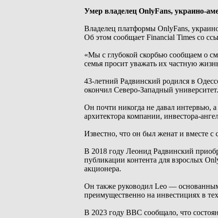
Умер владелец OnlyFans, украино-ам
Владелец платформы OnlyFans, украино
Об этом сообщает Financial Times со с
«Мы с глубокой скорбью сообщаем о см
семья просит уважать их частную жизнь
43-летний Радвинский родился в Одессе
окончил Северо-Западный университет
Он почти никогда не давал интервью, 
архитектора компании, инвестора-анге
Известно, что он был женат и вместе 
В 2018 году Леонид Радвинский приобре
публикации контента для взрослых On
акционера.
Он также руководил Leo — основанным
преимущественно на инвестициях в те
В 2023 году BBC сообщало, что состоян