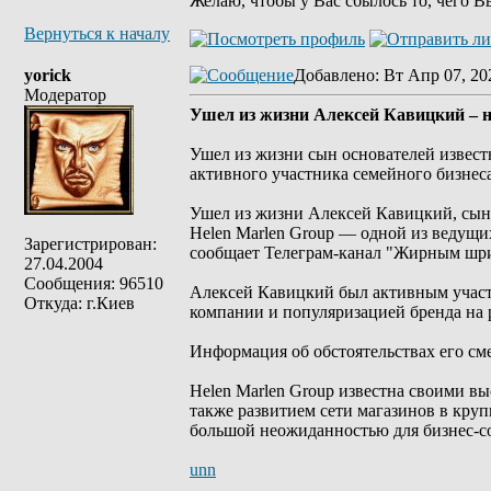
Желаю, чтобы у Вас сбылось то, чего В
Вернуться к началу
yorick
Добавлено
: Вт Апр 07, 20
Модератор
Ушел из жизни Алексей Кавицкий – н
Ушел из жизни сын основателей извест
активного участника семейного бизнеса
Ушел из жизни Алексей Кавицкий, сын
Helen Marlen Group — одной из ведущи
Зарегистрирован:
сообщает Телеграм-канал "Жирным шр
27.04.2004
Сообщения: 96510
Алексей Кавицкий был активным участ
Откуда: г.Киев
компании и популяризацией бренда на 
Информация об обстоятельствах его сме
Helen Marlen Group известна своими в
также развитием сети магазинов в кру
большой неожиданностью для бизнес-с
unn