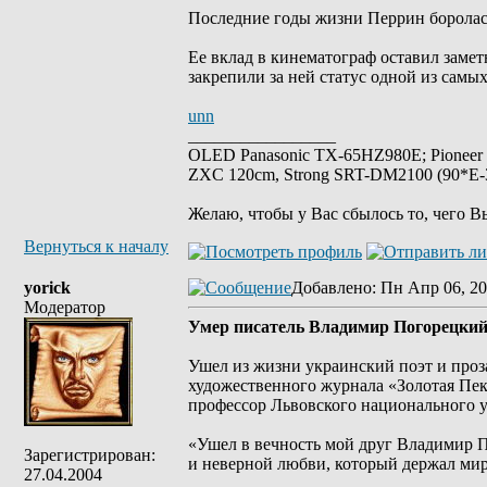
Последние годы жизни Перрин боролась
Ее вклад в кинематограф оставил замет
закрепили за ней статус одной из самы
unn
_________________
OLED Panasonic TX-65HZ980E; Pioneer
ZXC 120cm, Strong SRT-DM2100 (90*E-30
Желаю, чтобы у Вас сбылось то, чего В
Вернуться к началу
yorick
Добавлено
: Пн Апр 06, 20
Модератор
Умер писатель Владимир Погорецки
Ушел из жизни украинский поэт и проз
художественного журнала «Золотая Пе
профессор Львовского национального 
«Ушел в вечность мой друг Владимир По
Зарегистрирован:
и неверной любви, который держал мир 
27.04.2004