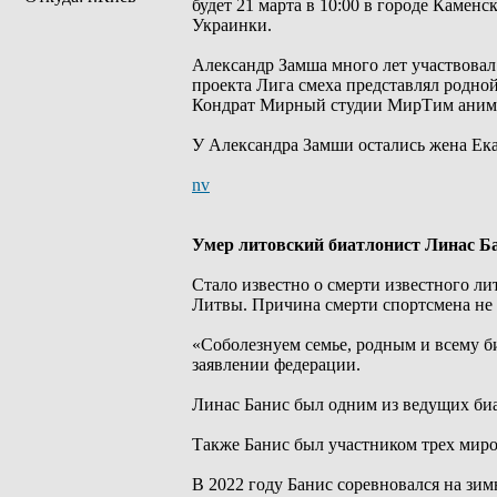
будет 21 марта в 10:00 в городе Камен
Украинки.
Александр Замша много лет участвовал
проекта Лига смеха представлял родно
Кондрат Мирный студии МирТим аним
У Александра Замши остались жена Ек
nv
Умер литовский биатлонист Линас Б
Стало известно о смерти известного л
Литвы. Причина смерти спортсмена не 
«Соболезнуем семье, родным и всему б
заявлении федерации.
Линас Банис был одним из ведущих би
Также Банис был участником трех миров
В 2022 году Банис соревновался на зи