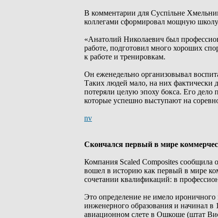
В комментарии для Суспільне Хмельни
коллегами сформировал мощную школу б
«Анатолий Николаевич был профессиона
работе, подготовил много хороших спо
к работе и тренировкам.
Он еженедельно организовывал воспита
Таких людей мало, на них фактически 
потеряли целую эпоху бокса. Его дело
которые успешно выступают на соревно
nv
Скончался первый в мире коммерче
Компания Scaled Composites сообщила о
вошел в историю как первый в мире ком
сочетании квалификаций: в профессион
Это определение не имело ироничного
инженерного образования и начинал в 1
авиационном слете в Ошкоше (штат Виск