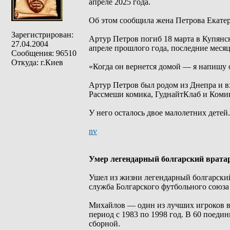
апреле 2025 года.
Об этом сообщила жена Петрова Екатер
Зарегистрирован:
Артур Петров погиб 18 марта в Купянс
27.04.2004
апреле прошлого года, последние меся
Сообщения: 96510
Откуда: г.Киев
«Когда он вернется домой — я напишу 
Артур Петров был родом из Днепра и вх
Рассмеши комика, ГуднайтКлаб и Комик
У него осталось двое малолетних детей.
nv
Умер легендарный болгарский врата
Ушел из жизни легендарный болгарский
служба Болгарского футбольного союза
Михайлов — один из лучших игроков в 
период с 1983 по 1998 год. В 60 поеди
сборной.