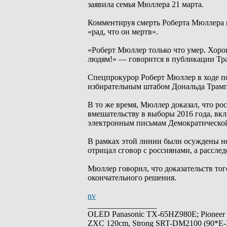
заявила семья Мюллера 21 марта.
Комментируя смерть Роберта Мюллера на
«рад, что он мертв».
«Роберт Мюллер только что умер. Хорош
людям!» — говорится в публикации Тр
Спецпрокурор Роберт Мюллер в ходе по
избирательным штабом Дональда Трампа
В то же время, Мюллер доказал, что р
вмешательству в выборы 2016 года, в
электронным письмам Демократической
В рамках этой линии были осуждены н
отрицал сговор с россиянами, а рассле
Мюллер говорил, что доказательств тог
окончательного решения.
nv
_________________
OLED Panasonic TX-65HZ980E; Pioneer
ZXC 120cm, Strong SRT-DM2100 (90*E-30