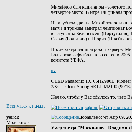
Михайлов был капитаном «золотого пок
четвертое место. В игре 1/8 финала пр
На клубном уровне Михайлов оставил яр
матча и трижды выиграл чемпионат Бо
выступал за Белененсеш (Португалия),
София (Болгария) и Цюрих (Швейцария
После завершения игровой карьеры Ми
Болгарского футбольного союза в 2005
комитета УЕФА.
nv
_________________
OLED Panasonic TX-65HZ980E; Pioneer
ZXC 120cm, Strong SRT-DM2100 (90*E-30
Желаю, чтобы у Вас сбылось то, чего В
Вернуться к началу
yorick
Добавлено
: Чт Апр 09, 20
Модератор
Умер звезда "Маски-шоу" Владимир