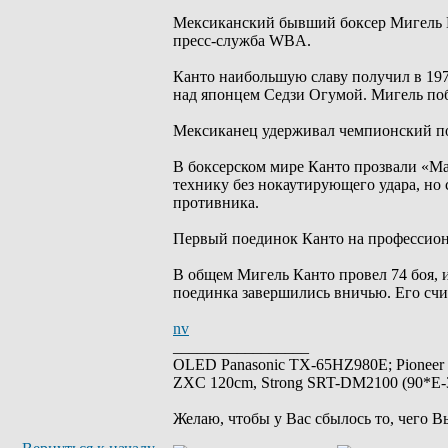
Мексиканский бывший боксер Мигель Ка
пресс-служба WBA.
Канто наибольшую славу получил в 197
над японцем Седзи Огумой. Мигель поб
Мексиканец удерживал чемпионский поя
В боксерском мире Канто прозвали «М
технику без нокаутирующего удара, но 
противника.
Первый поединок Канто на профессиона
В общем Мигель Канто провел 74 боя, и
поединка завершились вничью. Его счи
nv
_________________
OLED Panasonic TX-65HZ980E; Pioneer
ZXC 120cm, Strong SRT-DM2100 (90*E-30
Желаю, чтобы у Вас сбылось то, чего В