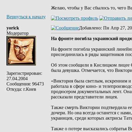
Желаю, чтобы у Вас сбылось то, чего В
Вернуться к началу
yorick
Добавлено
: Пн Апр 27, 20
Модератор
На фронте погибла украинский прод
На фронте погибла украинский линейн
присоединилась в ряды защитников по
Об этом сообщили в Кислицком лицее С
была девушка. Отмечается, что Виктор
Зарегистрирован:
27.04.2004
«Виктория была светлым, искренним и 
Сообщения: 96473
работала в сфере кино- и телепроизво
Откуда: г.Киев
продюсером документальных лент. Она у
рассказали представители лицея.
Также смерть Виктории подтвердила ее 
дочери. Но она всегда останется с нами
украинцев, среди которых актрисы Тат
Также о потере высказались собратья 