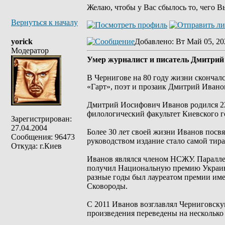
Желаю, чтобы у Вас сбылось то, чего В
Вернуться к началу
yorick
Добавлено
: Вт Май 05, 20
Модератор
Умер журналист и писатель Дмитрий
В Чернигове на 80 году жизни скончал
«Гарт», поэт и прозаик Дмитрий Иван
Дмитрий Иосифович Иванов родился 22
филологический факультет Киевского г
Зарегистрирован:
27.04.2004
Более 30 лет своей жизни Иванов посвя
Сообщения: 96473
руководством издание стало самой тир
Откуда: г.Киев
Иванов являлся членом НСЖУ. Параллел
получил Национальную премию Украины
разные годы был лауреатом премии им
Сковороды.
С 2011 Иванов возглавлял Черниговск
произведения переведены на несколько 