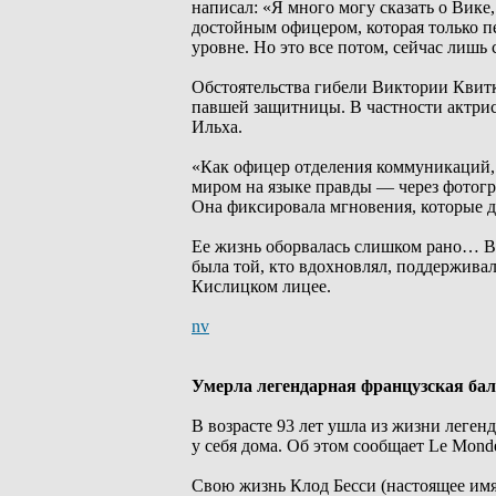
написал: «Я много могу сказать о Вике,
достойным офицером, которая только п
уровне. Но это все потом, сейчас лишь 
Обстоятельства гибели Виктории Квитк
павшей защитницы. В частности актрис
Ильха.
«Как офицер отделения коммуникаций, 
миром на языке правды — через фотогра
Она фиксировала мгновения, которые д
Ее жизнь оборвалась слишком рано… Вме
была той, кто вдохновлял, поддерживал
Кислицком лицее.
nv
Умерла легендарная французская бал
В возрасте 93 лет ушла из жизни леген
у себя дома. Об этом сообщает Le Mond
Свою жизнь Клод Бесси (настоящее имя