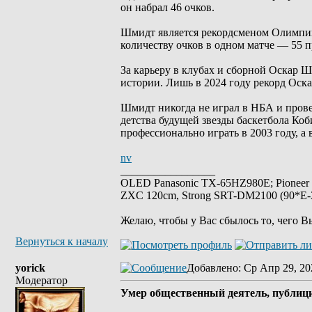
он набрал 46 очков.
Шмидт является рекордсменом Олимпийс
количеству очков в одном матче — 55 
За карьеру в клубах и сборной Оскар Ш
истории. Лишь в 2024 году рекорд Оск
Шмидт никогда не играл в НБА и прове
детства будущей звезды баскетбола Коб
профессионально играть в 2003 году, а 
nv
_________________
OLED Panasonic TX-65HZ980E; Pioneer
ZXC 120cm, Strong SRT-DM2100 (90*E-30
Желаю, чтобы у Вас сбылось то, чего В
Вернуться к началу
yorick
Добавлено
: Ср Апр 29, 20
Модератор
Умер общественный деятель, публиц