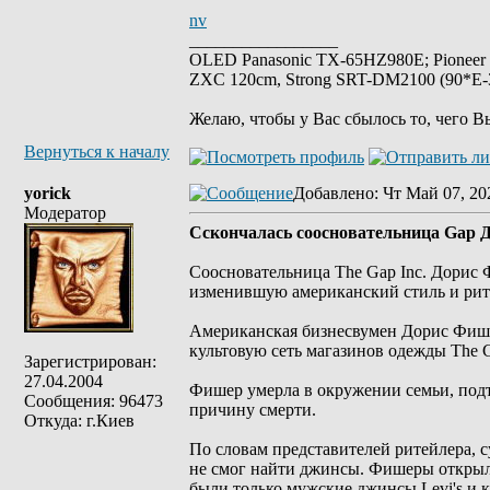
nv
_________________
OLED Panasonic TX-65HZ980E; Pioneer
ZXC 120cm, Strong SRT-DM2100 (90*E-30
Желаю, чтобы у Вас сбылось то, чего В
Вернуться к началу
yorick
Добавлено
: Чт Май 07, 20
Модератор
Сскончалась cоосновательница Gap
Соосновательница The Gap Inc. Дорис 
изменившую американский стиль и рит
Американская бизнесвумен Дорис Фише
культовую сеть магазинов одежды The Ga
Зарегистрирован:
27.04.2004
Фишер умерла в окружении семьи, под
Сообщения: 96473
причину смерти.
Откуда: г.Киев
По словам представителей ритейлера, 
не смог найти джинсы. Фишеры открыл
были только мужские джинсы Levi's и 