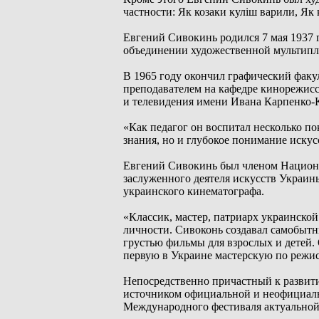
частности: Як козаки куліш варили, Як 
Евгений Сивокинь родился 7 мая 1937 г
объединении художественной мультипл
В 1965 году окончил графический факу
преподавателем на кафедре кинорежисс
и телевидения имени Ивана Карпенко-
«Как педагог он воспитал несколько п
знания, но и глубокое понимание иску
Евгений Сивокинь был членом Национа
заслуженного деятеля искусств Украины
украинского кинематографа.
«Классик, мастер, патриарх украинской
личности. Сивоконь создавал самобытн
грустью фильмы для взрослых и детей.
первую в Украине мастерскую по режис
Непосредственно причастный к развит
источником официальной и неофициаль
Международного фестиваля актуально