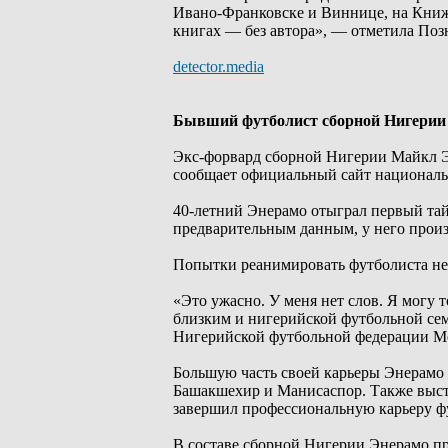
Ивано-Франковске и Виннице, на Книжн
книгах — без автора», — отметила Поз
detector.media
Бывший футболист сборной Нигерии
Экс-форвард сборной Нигерии Майкл Эн
сообщает официальный сайт националь
40-летний Энерамо отыграл первый тайм
предварительным данным, у него произ
Попытки реанимировать футболиста не 
«Это ужасно. У меня нет слов. Я могу т
близким и нигерийской футбольной сем
Нигерийской футбольной федерации М
Большую часть своей карьеры Энерамо 
Башакшехир и Манисаспор. Также высту
завершил профессиональную карьеру ф
В составе сборной Нигерии Энерамо про