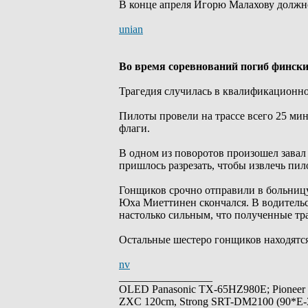
В конце апреля Игорю Малахову должно
unian
Во время соревнований погиб финс
Трагедия случилась в квалификационно
Пилоты провели на трассе всего 25 ми
флаги.
В одном из поворотов произошел завал
пришлось разрезать, чтобы извлечь пил
Гонщиков срочно отправили в больницу
Юха Миеттинен скончался. В водительс
настолько сильным, что полученные т
Остальные шестеро гонщиков находятся
nv
_________________
OLED Panasonic TX-65HZ980E; Pioneer
ZXC 120cm, Strong SRT-DM2100 (90*E-30