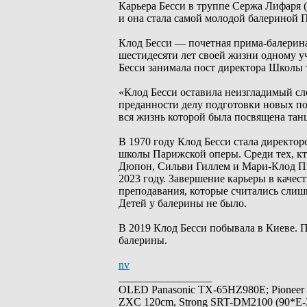
Карьера Бесси в труппе Сержа Лифаря 
и она стала самой молодой балериной 
Клод Бесси — почетная прима-балерина
шестидесяти лет своей жизни одному у
Бесси занимала пост директора Школы 
«Клод Бесси оставила неизгладимый сл
преданности делу подготовки новых по
вся жизнь которой была посвящена тан
В 1970 году Клод Бесси стала директор
школы Парижской оперы. Среди тех, кто
Дюпон, Сильви Гиллем и Мари-Клод Пье
2023 году. Завершение карьеры в качес
преподавания, которые считались сли
Детей у балерины не было.
В 2019 Клод Бесси побывала в Киеве. 
балерины.
nv
_________________
OLED Panasonic TX-65HZ980E; Pioneer
ZXC 120cm, Strong SRT-DM2100 (90*E-30