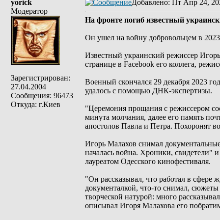
yorick
Добавлено
: Пт Апр 24, 20
Модератор
На фронте погиб известный украинс
Он ушел на войну добровольцем в 2023 
Известный украинский режиссер Игорь
странице в Facebook его коллега, режи
Зарегистрирован:
Военный скончался 29 декабря 2023 год
27.04.2004
удалось с помощью ДНК-экспертизы.
Сообщения: 96473
Откуда: г.Киев
"Церемония прощания с режиссером сос
минута молчания, далее его память поч
апостолов Павла и Петра. Похоронят в
Игорь Малахов снимал документальные 
началась война. Хроники, свидетели" 
лауреатом Одесского кинофестиваля.
"Он рассказывал, что работал в сфере 
документалкой, что-то снимал, сюжеты 
творческой натурой: много рассказывал,
описывал Игоря Малахова его побрати