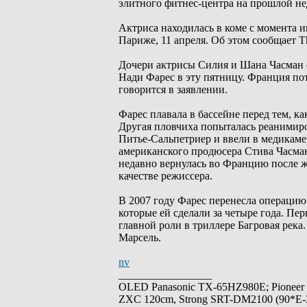
элитного фитнес-центра на прошлой не
Актриса находилась в коме с момента 
Париже, 11 апреля. Об этом сообщает Th
Дочери актрисы Силия и Шана Часман 
Нади Фарес в эту пятницу. Франция пот
говорится в заявлении.
Фарес плавала в бассейне перед тем, к
Другая пловчиха попыталась реанимиро
Питье-Сальпетриер и ввели в медикаме
американского продюсера Стива Часмана
недавно вернулась во Францию ​​после
качестве режиссера.
В 2007 году Фарес перенесла операцию 
которые ей сделали за четыре года. Пе
главной роли в триллере Багровая река.
Марсель.
nv
_________________
OLED Panasonic TX-65HZ980E; Pioneer
ZXC 120cm, Strong SRT-DM2100 (90*E-30