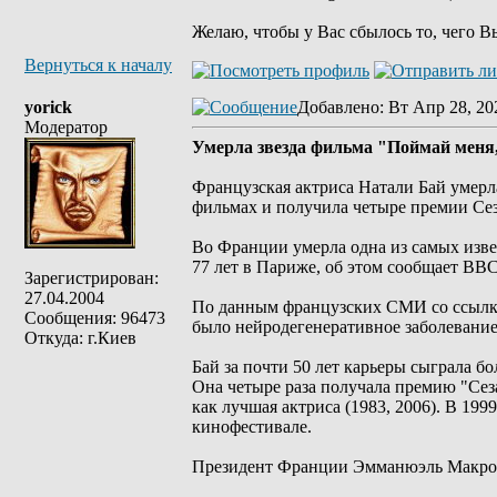
Желаю, чтобы у Вас сбылось то, чего В
Вернуться к началу
yorick
Добавлено
: Вт Апр 28, 20
Модератор
Умерла звезда фильма "Поймай меня
Французская актриса Натали Бай умерла
фильмах и получила четыре премии Сез
Во Франции умерла одна из самых изве
77 лет в Париже, об этом сообщает BBC
Зарегистрирован:
27.04.2004
По данным французских СМИ со ссылкой
Сообщения: 96473
было нейродегенеративное заболевание
Откуда: г.Киев
Бай за почти 50 лет карьеры сыграла б
Она четыре раза получала премию "Сез
как лучшая актриса (1983, 2006). В 19
кинофестивале.
Президент Франции Эмманюэль Макрон 