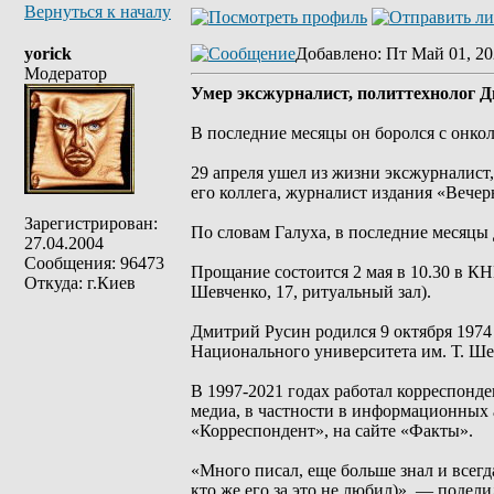
Вернуться к началу
yorick
Добавлено
: Пт Май 01, 20
Модератор
Умер эксжурналист, политтехнолог 
В последние месяцы он боролся с онко
29 апреля ушел из жизни эксжурналист
его коллега, журналист издания «Вече
Зарегистрирован:
По словам Галуха, в последние месяцы
27.04.2004
Сообщения: 96473
Прощание состоится 2 мая в 10.30 в КН
Откуда: г.Киев
Шевченко, 17, ритуальный зал).
Дмитрий Русин родился 9 октября 1974
Национального университета им. Т. Ше
В 1997-2021 годах работал корреспонд
медиа, в частности в информационных
«Корреспондент», на сайте «Факты».
«Много писал, еще больше знал и всегд
кто же его за это не любил)», — подел