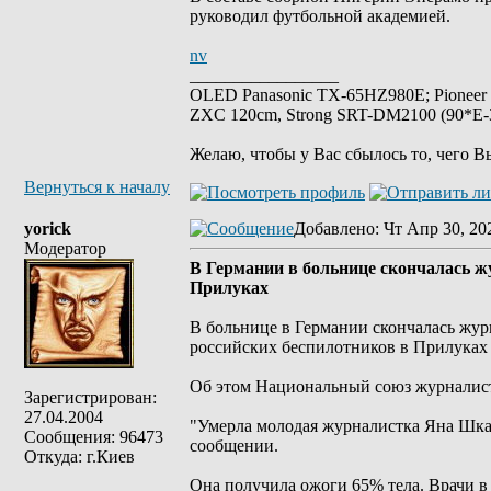
руководил футбольной академией.
nv
_________________
OLED Panasonic TX-65HZ980E; Pioneer
ZXC 120cm, Strong SRT-DM2100 (90*E-30
Желаю, чтобы у Вас сбылось то, чего В
Вернуться к началу
yorick
Добавлено
: Чт Апр 30, 20
Модератор
В Германии в больнице скончалась ж
Прилуках
В больнице в Германии скончалась журн
российских беспилотников в Прилуках 
Oб этом Национальный союз журналист
Зарегистрирован:
27.04.2004
"Умерла молодая журналистка Яна Шкар
Сообщения: 96473
сообщении.
Откуда: г.Киев
Она получила ожоги 65% тела. Врачи в