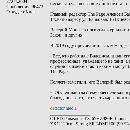
27.04.2004
несколько часов его внезапно не стало.
Сообщения: 96473
Откуда: г.Киев
Главный редактор The Page Алексей Ба
14:30 по адресу ул. Байковая, 16 (Киев
Валерий Моисеев посвятил журналистике
Закон" и других.
В 2019 году присоединился к команде T
«Все, кто работал с Валерием, знали е
профессионала, уважавшего не хайп, а 
случилось именно так и какими могут б
The Page.
Коллеги заметили, что Валерий был ре
«"Обученный глаз" ему обеспечивал ог
благодарна за то, что часть карьерного
detector.media
_________________
OLED Panasonic TX-65HZ980E; Pioneer
ZXC 120cm, Strong SRT-DM2100 (90*E-30