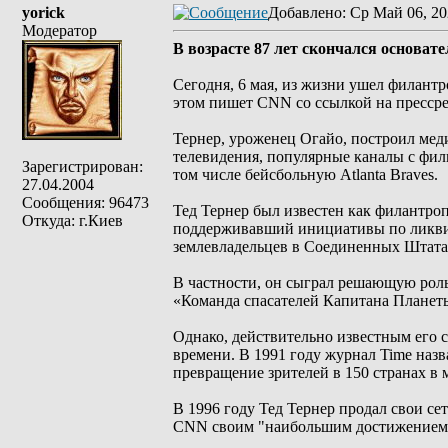
yorick
Добавлено
: Ср Май 06, 20
Модератор
В возрасте 87 лет скончался основат
Сегодня, 6 мая, из жизни ушел филантр
этом пишет CNN со ссылкой на прессрели
Тернер, уроженец Огайо, построил ме
телевидения, популярные каналы с фил
Зарегистрирован:
том числе бейсбольную Atlanta Braves.
27.04.2004
Сообщения: 96473
Тед Тернер был известен как филантр
Откуда: г.Киев
поддерживавший инициативы по ликвид
землевладельцев в Соединенных Штата
В частности, он сыграл решающую роль
«Команда спасателей Капитана Планеты
Однако, действительно известным его с
времени. В 1991 году журнал Time назв
превращение зрителей в 150 странах в
В 1996 году Тед Тернер продал свои се
CNN своим "наибольшим достижением