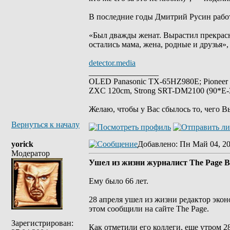
В последние годы Дмитрий Русин работ
«Был дважды женат. Вырастил прекрасн
остались мама, жена, родные и друзья»,
detector.media
_________________
OLED Panasonic TX-65HZ980E; Pioneer
ZXC 120cm, Strong SRT-DM2100 (90*E-30
Желаю, чтобы у Вас сбылось то, чего В
Вернуться к началу
yorick
Добавлено
: Пн Май 04, 2
Модератор
Ушел из жизни журналист The Page 
Ему было 66 лет.
28 апреля ушел из жизни редактор экон
этом сообщили на сайте The Page.
Зарегистрирован:
Как отметили его коллеги, еще утром 2