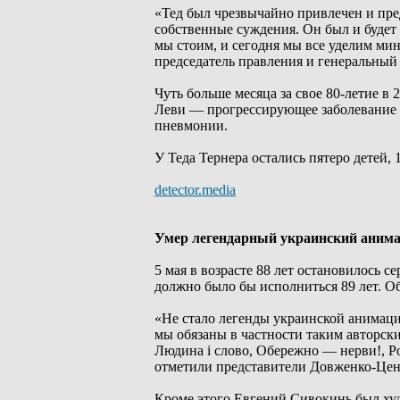
«Тед был чрезвычайно привлечен и пре
собственные суждения. Он был и будет 
мы стоим, и сегодня мы все уделим мин
председатель правления и генеральны
Чуть больше месяца за свое 80-летие в
Леви — прогрессирующее заболевание м
пневмонии.
У Теда Тернера остались пятеро детей, 
detector.media
Умер легендарный украинский аним
5 мая в возрасте 88 лет остановилось 
должно было бы исполниться 89 лет. О
«Не стало легенды украинской анимаци
мы обязаны в частности таким авторски
Людина і слово, Обережно — нерви!, Рок
отметили представители Довженко-Цен
Кроме этого Евгений Сивокинь был худ