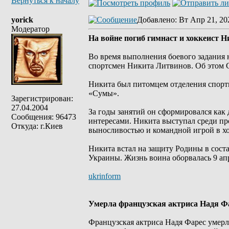
Вернуться к началу
yorick
Добавлено
: Вт Апр 21, 20
Модератор
На войне погиб гимнаст и хоккеист 
Во время выполнения боевого задания
спортсмен Никита Литвинов. Об этом 
Никита был питомцем отделения спор
«Сумы».
Зарегистрирован:
27.04.2004
За годы занятий он сформировался ка
Сообщения: 96473
интересами. Никита выступал среди пр
Откуда: г.Киев
выносливостью и командной игрой в хо
Никита встал на защиту Родины в сос
Украины. Жизнь воина оборвалась 9 апр
ukrinform
Умерла французская актриса Надя Ф
Французская актриса Надя Фарес умерла 