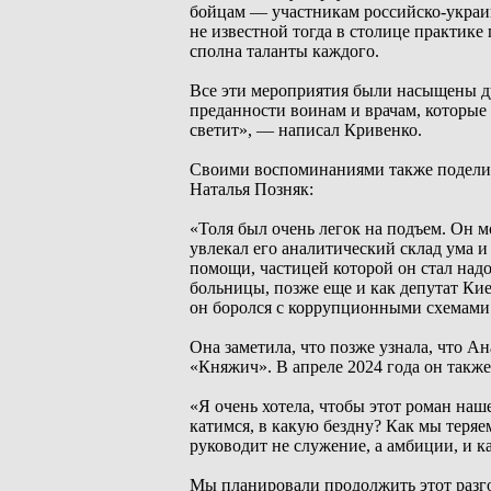
бойцам — участникам российско-украин
не известной тогда в столице практике
сполна таланты каждого.
Все эти мероприятия были насыщены д
преданности воинам и врачам, которые з
светит», — написал Кривенко.
Своими воспоминаниями также поделил
Наталья Позняк:
«Толя был очень легок на подъем. Он мо
увлекал его аналитический склад ума 
помощи, частицей которой он стал надо
больницы, позже еще и как депутат Кие
он боролся с коррупционными схемами
Она заметила, что позже узнала, что А
«Княжич». В апреле 2024 года он такж
«Я очень хотела, чтобы этот роман наше
катимся, в какую бездну? Как мы теряе
руководит не служение, а амбиции, и ка
Мы планировали продолжить этот разго