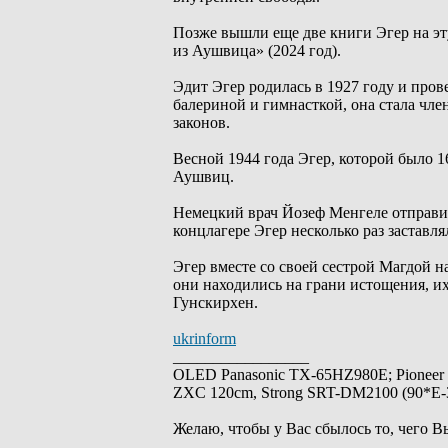
Позже вышли еще две книги Эгер на эту
из Аушвица» (2024 год).
Эдит Эгер родилась в 1927 году и пров
балериной и гимнасткой, она стала чл
законов.
Весной 1944 года Эгер, которой было 16
Аушвиц.
Немецкий врач Йозеф Менгеле отправил
концлагере Эгер несколько раз заставл
Эгер вместе со своей сестрой Магдой н
они находились на грани истощения, и
Гунскирхен.
ukrinform
_________________
OLED Panasonic TX-65HZ980E; Pioneer
ZXC 120cm, Strong SRT-DM2100 (90*E-30
Желаю, чтобы у Вас сбылось то, чего В