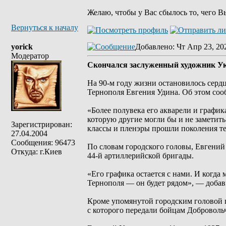
Желаю, чтобы у Вас сбылось то, чего В
Вернуться к началу
yorick
Добавлено
: Чт Апр 23, 20
Модератор
Скончался заслуженный художник У
На 90-м году жизни остановилось серд
Тернополя Евгения Удина. Об этом соо
«Более полувека его акварели и графи
которую другие могли бы и не заметить.
Зарегистрирован:
классы и пленэры прошли поколения те
27.04.2004
Сообщения: 96473
По словам городского головы, Евгений
Откуда: г.Киев
44-й артиллерийской бригады.
«Его графика остается с нами. И когда
Тернополя — он будет рядом», — добав
Кроме упомянутой городским головой п
с которого передали бойцам Доброволь