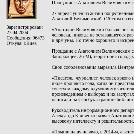
Прощание с Анатолием Велимовским со
27 апреля ушел из жизни общественный
Анатолий Велимовский. Об этом на его
Зарегистрирован:
«Анатолий Велимовский больше не с на
27.04.2004
человека, никогда не остававшегося р
Сообщения: 96473
и драчуны. Но точно хорошего и искрен
Откуда: г.Киев
Прощание с Анатолием Велимовским сос
Запорожцев, 26-М), территория городс
Свои соболезнования выразила Центра
«Писатель, журналист, человек яркого
июле прошлого года, когда он предста
советуем каждому вдумчивому читател
произведением о выборах и их заслуга
написали на фейсбук-странице библиот
Руководитель информационного департ
Александр Кривенко назвал Анатолия 
высокому интеллекту и решительности,
«Помню нашу первую, в 2014-м, а зат