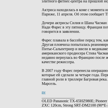
элитного фитнес-центра на прошлой не
Актриса находилась в коме с момента 
Париже, 11 апреля. Об этом сообщает Th
Дочери актрисы Силия и Шана Часман 
Нади Фарес в эту пятницу. Франция пот
говорится в заявлении.
Фарес плавала в бассейне перед тем, к
Другая пловчиха попыталась реанимиро
Питье-Сальпетриер и ввели в медикаме
американского продюсера Стива Часмана
недавно вернулась во Францию ​​после
качестве режиссера.
В 2007 году Фарес перенесла операцию 
которые ей сделали за четыре года. Пе
главной роли в триллере Багровая река.
Марсель.
nv
_________________
OLED Panasonic TX-65HZ980E; Pioneer
ZXC 120cm, Strong SRT-DM2100 (90*E-30