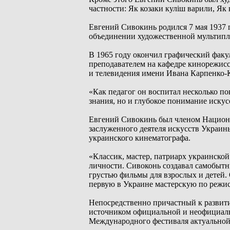
частности: Як козаки куліш варили, Як 
Евгений Сивокинь родился 7 мая 1937 г
объединении художественной мультипл
В 1965 году окончил графический факу
преподавателем на кафедре кинорежисс
и телевидения имени Ивана Карпенко-
«Как педагог он воспитал несколько п
знания, но и глубокое понимание иску
Евгений Сивокинь был членом Национа
заслуженного деятеля искусств Украины
украинского кинематографа.
«Классик, мастер, патриарх украинской
личности. Сивоконь создавал самобытн
грустью фильмы для взрослых и детей.
первую в Украине мастерскую по режис
Непосредственно причастный к развит
источником официальной и неофициаль
Международного фестиваля актуально