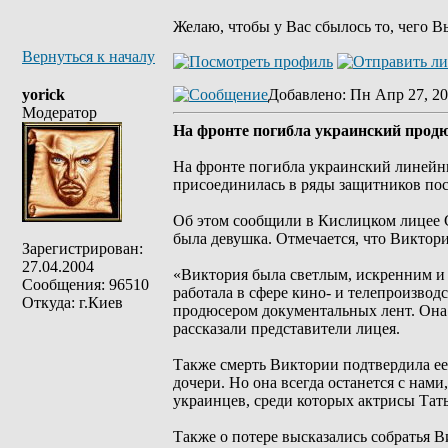
Желаю, чтобы у Вас сбылось то, чего В
Вернуться к началу
yorick
Добавлено
: Пн Апр 27, 20
Модератор
На фронте погибла украинский прод
На фронте погибла украинский линейн
присоединилась в ряды защитников по
Об этом сообщили в Кислицком лицее С
была девушка. Отмечается, что Виктор
Зарегистрирован:
27.04.2004
«Виктория была светлым, искренним и 
Сообщения: 96510
работала в сфере кино- и телепроизво
Откуда: г.Киев
продюсером документальных лент. Она у
рассказали представители лицея.
Также смерть Виктории подтвердила ее 
дочери. Но она всегда останется с нами
украинцев, среди которых актрисы Тат
Также о потере высказались собратья 