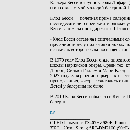
Карьера Бесси в труппе Сержа Лифаря 
и она стала самой молодой балериной 
Клод Бесси — почетная прима-балерина
шестидесяти лет своей жизни одному у
Бесси занимала пост директора Школы 
«Клод Бесси оставила неизгладимый сл
преданности делу подготовки новых по
вся жизнь которой была посвящена тан
В 1970 году Клод Бесси стала директор
школы Парижской оперы. Среди тех, кто
Дюпон, Сильви Гиллем и Мари-Клод Пье
2023 году. Завершение карьеры в качес
преподавания, которые считались сли
Детей у балерины не было.
В 2019 Клод Бесси побывала в Киеве. 
балерины.
nv
_________________
OLED Panasonic TX-65HZ980E; Pioneer
ZXC 120cm, Strong SRT-DM2100 (90*E-30