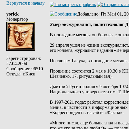
Вернуться к началу
yorick
Добавлено
: Пт Май 01, 20
Модератор
Умер эксжурналист, политтехнолог 
В последние месяцы он боролся с онко
29 апреля ушел из жизни эксжурналист
его коллега, журналист издания «Вече
Зарегистрирован:
По словам Галуха, в последние месяцы
27.04.2004
Сообщения: 96510
Прощание состоится 2 мая в 10.30 в КН
Откуда: г.Киев
Шевченко, 17, ритуальный зал).
Дмитрий Русин родился 9 октября 1974
Национального университета им. Т. Ше
В 1997-2021 годах работал корреспонд
медиа, в частности в информационных
«Корреспондент», на сайте «Факты».
«Много писал, еще больше знал и всегд
кто же его за это не любил)», — подел