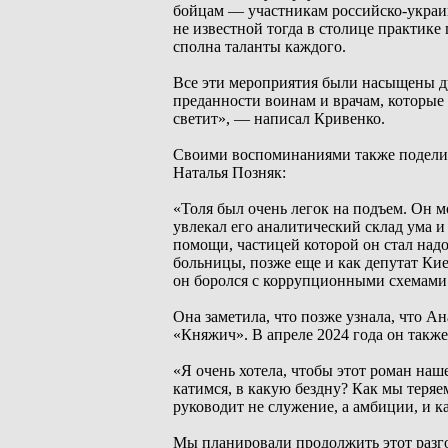
бойцам — участникам российско-украин
не известной тогда в столице практике
сполна таланты каждого.
Все эти мероприятия были насыщены д
преданности воинам и врачам, которые з
светит», — написал Кривенко.
Своими воспоминаниями также поделил
Наталья Позняк:
«Толя был очень легок на подъем. Он мо
увлекал его аналитический склад ума 
помощи, частицей которой он стал надо
больницы, позже еще и как депутат Кие
он боролся с коррупционными схемами
Она заметила, что позже узнала, что А
«Княжич». В апреле 2024 года он такж
«Я очень хотела, чтобы этот роман наше
катимся, в какую бездну? Как мы теряе
руководит не служение, а амбиции, и ка
Мы планировали продолжить этот разго