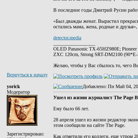
В последние годы Дмитрий Русин работ
«Был дважды женат. Вырастил прекрасн
остались мама, жена, родные и друзья»,
detector.media
_________________
OLED Panasonic TX-65HZ980E; Pioneer
ZXC 120cm, Strong SRT-DM2100 (90*E-30
Желаю, чтобы у Вас сбылось то, чего В
Вернуться к началу
yorick
Добавлено
: Пн Май 04, 2
Модератор
Ушел из жизни журналист The Page 
Ему было 66 лет.
28 апреля ушел из жизни редактор экон
этом сообщили на сайте The Page.
Зарегистрирован:
Как отметили его коллеги, еще утром 2