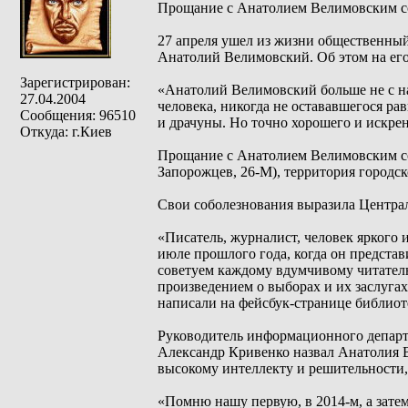
Прощание с Анатолием Велимовским со
27 апреля ушел из жизни общественный
Анатолий Велимовский. Об этом на его
Зарегистрирован:
«Анатолий Велимовский больше не с на
27.04.2004
человека, никогда не остававшегося р
Сообщения: 96510
и драчуны. Но точно хорошего и искрен
Откуда: г.Киев
Прощание с Анатолием Велимовским сос
Запорожцев, 26-М), территория городс
Свои соболезнования выразила Центра
«Писатель, журналист, человек яркого
июле прошлого года, когда он предста
советуем каждому вдумчивому читател
произведением о выборах и их заслуга
написали на фейсбук-странице библиот
Руководитель информационного департ
Александр Кривенко назвал Анатолия 
высокому интеллекту и решительности,
«Помню нашу первую, в 2014-м, а зат