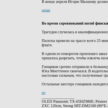
В конце апреля Игорю Малахову должно
unian
Во время соревнований погиб финс
Трагедия случилась в квалификационно
Пилоты провели на трассе всего 25 ми
флаги.
В одном из поворотов произошел завал
пришлось разрезать, чтобы извлечь пил
Гонщиков срочно отправили в больницу
Юха Миеттинен скончался. В водительс
настолько сильным, что полученные т
Остальные шестеро гонщиков находятся
nv
_________________
OLED Panasonic TX-65HZ980E; Pioneer
ZXC 120cm, Strong SRT-DM2100 (90*E-30