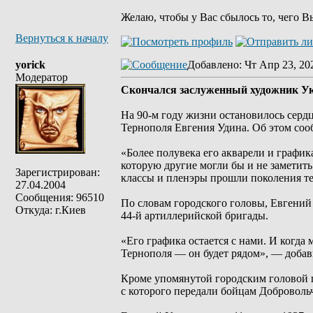
Желаю, чтобы у Вас сбылось то, чего В
Вернуться к началу
yorick
Добавлено
: Чт Апр 23, 20
Модератор
Скончался заслуженный художник У
На 90-м году жизни остановилось серд
Тернополя Евгения Удина. Об этом соо
«Более полувека его акварели и графи
которую другие могли бы и не заметить.
Зарегистрирован:
классы и пленэры прошли поколения те
27.04.2004
Сообщения: 96510
По словам городского головы, Евгений
Откуда: г.Киев
44-й артиллерийской бригады.
«Его графика остается с нами. И когда
Тернополя — он будет рядом», — добав
Кроме упомянутой городским головой п
с которого передали бойцам Доброволь