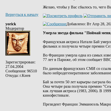
Желаю, чтобы у Вас сбылось то, чего В
Вернуться к началу
yorick
Добавлено
: Вт Апр 28, 20
Модератор
Умерла звезда фильма "Поймай меня
Французская актриса Натали Бай умерла
фильмах и получила четыре премии Сез
Во Франции умерла одна из самых изве
77 лет в Париже, об этом сообщает BBC
Зарегистрирован:
27.04.2004
По данным французских СМИ со ссылкой
Сообщения: 96510
было нейродегенеративное заболевание
Откуда: г.Киев
Бай за почти 50 лет карьеры сыграла б
Она четыре раза получала премию "Сез
как лучшая актриса (1983, 2006). В 19
кинофестивале.
Президент Франции Эмманюэль Макрон 