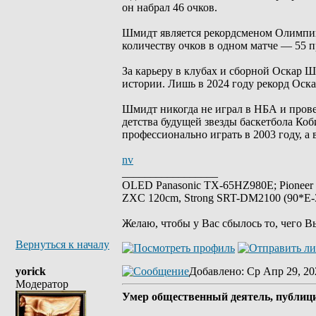
он набрал 46 очков.
Шмидт является рекордсменом Олимпийс
количеству очков в одном матче — 55 
За карьеру в клубах и сборной Оскар Ш
истории. Лишь в 2024 году рекорд Оск
Шмидт никогда не играл в НБА и прове
детства будущей звезды баскетбола Коб
профессионально играть в 2003 году, а 
nv
_________________
OLED Panasonic TX-65HZ980E; Pioneer
ZXC 120cm, Strong SRT-DM2100 (90*E-30
Желаю, чтобы у Вас сбылось то, чего В
Вернуться к началу
yorick
Добавлено
: Ср Апр 29, 20
Модератор
Умер общественный деятель, публиц