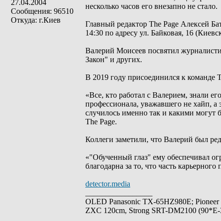
27.04.2004
несколько часов его внезапно не стало.
Сообщения: 96510
Откуда: г.Киев
Главный редактор The Page Алексей Ба
14:30 по адресу ул. Байковая, 16 (Киев
Валерий Моисеев посвятил журналистике
Закон" и других.
В 2019 году присоединился к команде T
«Все, кто работал с Валерием, знали е
профессионала, уважавшего не хайп, а 
случилось именно так и какими могут б
The Page.
Коллеги заметили, что Валерий был ре
«"Обученный глаз" ему обеспечивал ог
благодарна за то, что часть карьерного
detector.media
_________________
OLED Panasonic TX-65HZ980E; Pioneer
ZXC 120cm, Strong SRT-DM2100 (90*E-30