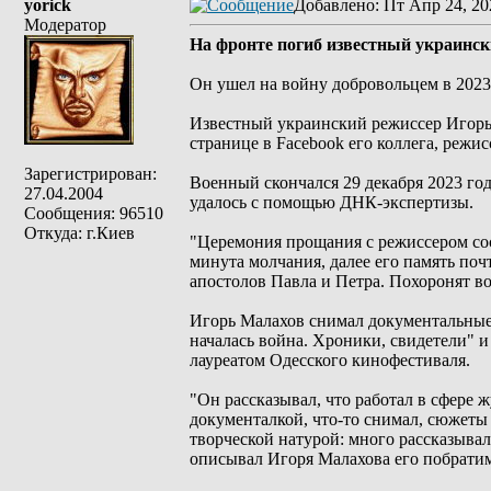
yorick
Добавлено
: Пт Апр 24, 20
Модератор
На фронте погиб известный украинс
Он ушел на войну добровольцем в 2023 
Известный украинский режиссер Игорь
странице в Facebook его коллега, режи
Зарегистрирован:
Военный скончался 29 декабря 2023 год
27.04.2004
удалось с помощью ДНК-экспертизы.
Сообщения: 96510
Откуда: г.Киев
"Церемония прощания с режиссером сос
минута молчания, далее его память поч
апостолов Павла и Петра. Похоронят в
Игорь Малахов снимал документальные 
началась война. Хроники, свидетели" 
лауреатом Одесского кинофестиваля.
"Он рассказывал, что работал в сфере 
документалкой, что-то снимал, сюжеты 
творческой натурой: много рассказывал,
описывал Игоря Малахова его побрати