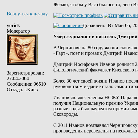
Желаю, чтобы у Вас сбылось то, чего В
Вернуться к началу
yorick
Добавлено
: Вт Май 05, 20
Модератор
Умер журналист и писатель Дмитрий
В Чернигове на 80 году жизни скончал
«Гарт», поэт и прозаик Дмитрий Иван
Дмитрий Иосифович Иванов родился 22
филологический факультет Киевского г
Зарегистрирован:
27.04.2004
Более 30 лет своей жизни Иванов посвя
Сообщения: 96510
руководством издание стало самой тир
Откуда: г.Киев
Иванов являлся членом НСЖУ. Параллел
получил Национальную премию Украины
разные годы был лауреатом премии им
Сковороды.
С 2011 Иванов возглавлял Черниговск
произведения переведены на несколько 