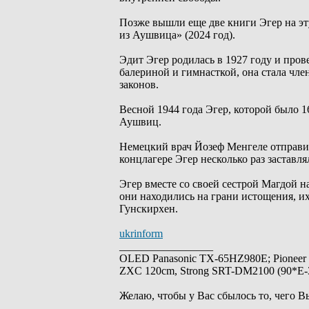
Позже вышли еще две книги Эгер на эту
из Аушвица» (2024 год).
Эдит Эгер родилась в 1927 году и пров
балериной и гимнасткой, она стала чл
законов.
Весной 1944 года Эгер, которой было 16
Аушвиц.
Немецкий врач Йозеф Менгеле отправил
концлагере Эгер несколько раз заставл
Эгер вместе со своей сестрой Магдой н
они находились на грани истощения, и
Гунскирхен.
ukrinform
_________________
OLED Panasonic TX-65HZ980E; Pioneer
ZXC 120cm, Strong SRT-DM2100 (90*E-30
Желаю, чтобы у Вас сбылось то, чего В