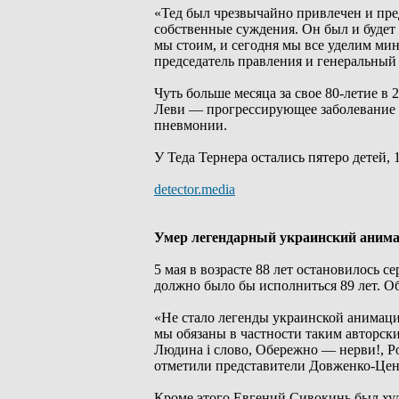
«Тед был чрезвычайно привлечен и пре
собственные суждения. Он был и будет 
мы стоим, и сегодня мы все уделим мин
председатель правления и генеральны
Чуть больше месяца за свое 80-летие в
Леви — прогрессирующее заболевание м
пневмонии.
У Теда Тернера остались пятеро детей, 
detector.media
Умер легендарный украинский аним
5 мая в возрасте 88 лет остановилось 
должно было бы исполниться 89 лет. О
«Не стало легенды украинской анимаци
мы обязаны в частности таким авторски
Людина і слово, Обережно — нерви!, Рок
отметили представители Довженко-Цен
Кроме этого Евгений Сивокинь был худ