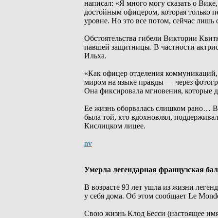
написал: «Я много могу сказать о Вике,
достойным офицером, которая только п
уровне. Но это все потом, сейчас лишь 
Обстоятельства гибели Виктории Квитк
павшей защитницы. В частности актрис
Ильха.
«Как офицер отделения коммуникаций, 
миром на языке правды — через фотогра
Она фиксировала мгновения, которые д
Ее жизнь оборвалась слишком рано… Вме
была той, кто вдохновлял, поддерживал
Кислицком лицее.
nv
Умерла легендарная французская бал
В возрасте 93 лет ушла из жизни леген
у себя дома. Об этом сообщает Le Mond
Свою жизнь Клод Бесси (настоящее имя