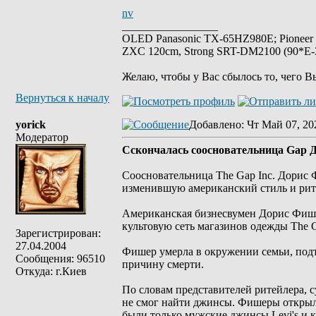
nv
_________________
OLED Panasonic TX-65HZ980E; Pioneer
ZXC 120cm, Strong SRT-DM2100 (90*E-30
Желаю, чтобы у Вас сбылось то, чего В
Вернуться к началу
yorick
Добавлено
: Чт Май 07, 20
Модератор
Сскончалась cоосновательница Gap
Соосновательница The Gap Inc. Дорис 
изменившую американский стиль и рит
Американская бизнесвумен Дорис Фише
культовую сеть магазинов одежды The Ga
Зарегистрирован:
27.04.2004
Фишер умерла в окружении семьи, под
Сообщения: 96510
причину смерти.
Откуда: г.Киев
По словам представителей ритейлера, 
не смог найти джинсы. Фишеры открыл
были только мужские джинсы Levi's и 