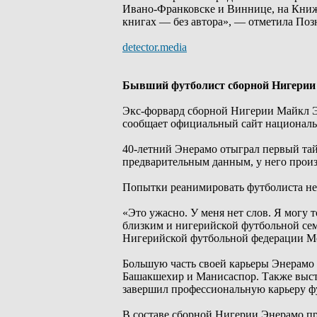
Ивано-Франковске и Виннице, на Книжн
книгах — без автора», — отметила Поз
detector.media
Бывший футболист сборной Нигерии
Экс-форвард сборной Нигерии Майкл Эн
сообщает официальный сайт националь
40-летний Энерамо отыграл первый тайм
предварительным данным, у него произ
Попытки реанимировать футболиста не 
«Это ужасно. У меня нет слов. Я могу т
близким и нигерийской футбольной сем
Нигерийской футбольной федерации М
Большую часть своей карьеры Энерамо 
Башакшехир и Манисаспор. Также высту
завершил профессиональную карьеру ф
В составе сборной Нигерии Энерамо про