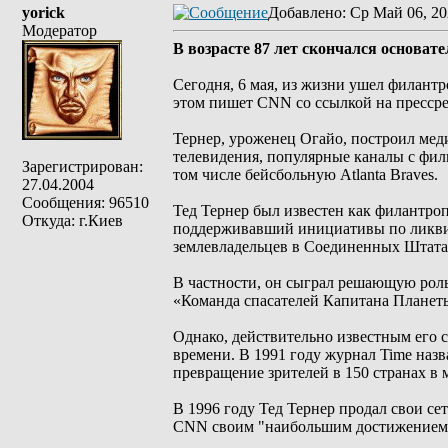
yorick
Добавлено
: Ср Май 06, 20
Модератор
В возрасте 87 лет скончался основат
Сегодня, 6 мая, из жизни ушел филантр
этом пишет CNN со ссылкой на прессрели
Тернер, уроженец Огайо, построил ме
телевидения, популярные каналы с фил
Зарегистрирован:
том числе бейсбольную Atlanta Braves.
27.04.2004
Сообщения: 96510
Тед Тернер был известен как филантр
Откуда: г.Киев
поддерживавший инициативы по ликвид
землевладельцев в Соединенных Штата
В частности, он сыграл решающую роль
«Команда спасателей Капитана Планеты
Однако, действительно известным его с
времени. В 1991 году журнал Time назв
превращение зрителей в 150 странах в
В 1996 году Тед Тернер продал свои се
CNN своим "наибольшим достижением