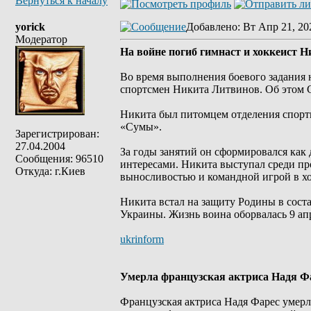
Вернуться к началу
yorick
Добавлено
: Вт Апр 21, 20
Модератор
На войне погиб гимнаст и хоккеист 
Во время выполнения боевого задания
спортсмен Никита Литвинов. Об этом 
Никита был питомцем отделения спор
«Сумы».
Зарегистрирован:
27.04.2004
За годы занятий он сформировался ка
Сообщения: 96510
интересами. Никита выступал среди пр
Откуда: г.Киев
выносливостью и командной игрой в хо
Никита встал на защиту Родины в сос
Украины. Жизнь воина оборвалась 9 апр
ukrinform
Умерла французская актриса Надя Ф
Французская актриса Надя Фарес умерла 