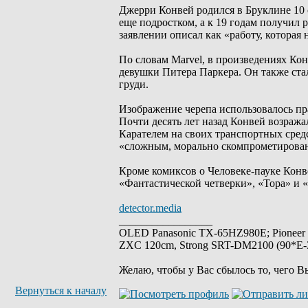
Джерри Конвей родился в Бруклине 10 
еще подростком, а к 19 годам получил 
заявлении описал как «работу, которая
По словам Marvel, в произведениях Ко
девушки Питера Паркера. Он также стал
груди.
Изображение черепа использовалось пр
Почти десять лет назад Конвей возраж
Карателем на своих транспортных средс
«сложным, морально скомпрометирован
Кроме комиксов о Человеке-пауке Конве
«Фантастической четверки», «Тора» и 
detector.media
_________________
OLED Panasonic TX-65HZ980E; Pioneer
ZXC 120cm, Strong SRT-DM2100 (90*E-30
Желаю, чтобы у Вас сбылось то, чего В
Вернуться к началу