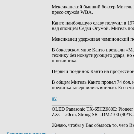
Мексиканский бывший боксер Мигель Ка
пресс-служба WBA.
Канто наибольшую славу получил в 197
над японцем Седзи Огумой. Мигель поб
Мексиканец удерживал чемпионский поя
В боксерском мире Канто прозвали «М
технику без нокаутирующего удара, но 
противника.
Первый поединок Канто на профессиона
В общем Мигель Канто провел 74 боя, и
поединка завершились вничью. Его счи
nv
_________________
OLED Panasonic TX-65HZ980E; Pioneer
ZXC 120cm, Strong SRT-DM2100 (90*E-30
Желаю, чтобы у Вас сбылось то, чего В