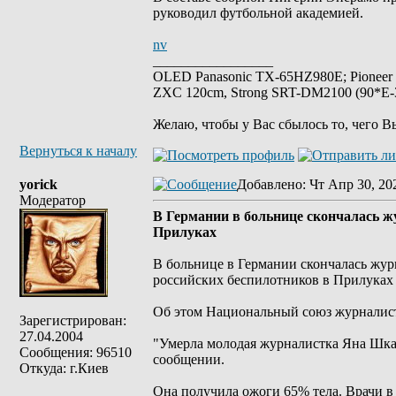
руководил футбольной академией.
nv
_________________
OLED Panasonic TX-65HZ980E; Pioneer
ZXC 120cm, Strong SRT-DM2100 (90*E-30
Желаю, чтобы у Вас сбылось то, чего В
Вернуться к началу
yorick
Добавлено
: Чт Апр 30, 20
Модератор
В Германии в больнице скончалась ж
Прилуках
В больнице в Германии скончалась журн
российских беспилотников в Прилуках 
Oб этом Национальный союз журналист
Зарегистрирован:
27.04.2004
"Умерла молодая журналистка Яна Шкар
Сообщения: 96510
сообщении.
Откуда: г.Киев
Она получила ожоги 65% тела. Врачи в