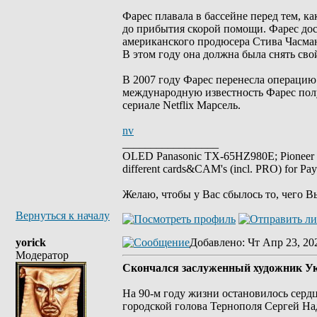
Фарес плавала в бассейне перед тем, к
до прибытия скорой помощи. Фарес дос
американского продюсера Стива Часмана
В этом году она должна была снять сво
В 2007 году Фарес перенесла операцию 
международную известность Фарес получ
сериале Netflix Марсель.
nv
_________________
OLED Panasonic TX-65HZ980E; Pioneer
different cards&CAM's (incl. PRO) for Pa
Желаю, чтобы у Вас сбылось то, чего В
Вернуться к началу
yorick
Добавлено
: Чт Апр 23, 20
Модератор
Скончался заслуженный художник У
На 90-м году жизни остановилось серд
городской голова Тернополя Сергей На