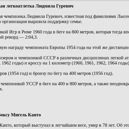
кая легкоатлетка Людмила Гуревич
ая чемпионка Людмила Гуревич, известная под фамилиями Лысен
 организация выразила поддержку семье.
ой Игр в Риме 1960 года в беге на 800 метров, которая тогда 
й рекорд — 2:04,3.
ую награду чемпионата Европы 1954 года на этой же дистанции
зером и чемпионкой СССР в различных дисциплинах легкой атле
, 1962 годы) и кроссу на 1 километр (1960, 1961, 1962, 1964 годы)
ов (1954 год) и бронзу по бегу на 400 метров (1956 год).
чемпионкой УССР в беге на 400 и 800 метров, а также неоднок
в.
боксу Мигель Канто
нто, который выступал в легчайшем весе, умер в 78 лет. Об э