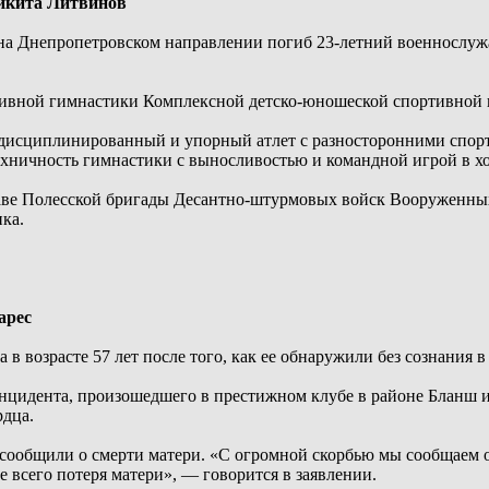
Никита Литвинов
 на Днепропетровском направлении погиб 23-летний военносл
тивной гимнастики Комплексной детско-юношеской спортивной
 дисциплинированный и упорный атлет с разносторонними спор
ехничность гимнастики с выносливостью и командной игрой в хо
аве Полесской бригады Десантно-штурмовых войск Вооруженных
ика.
арес
 в возрасте 57 лет после того, как ее обнаружили без сознания 
инцидента, произошедшего в престижном клубе в районе Бланш и
рдца.
ообщили о смерти матери. «С огромной скорбью мы сообщаем о
е всего потеря матери», — говорится в заявлении.