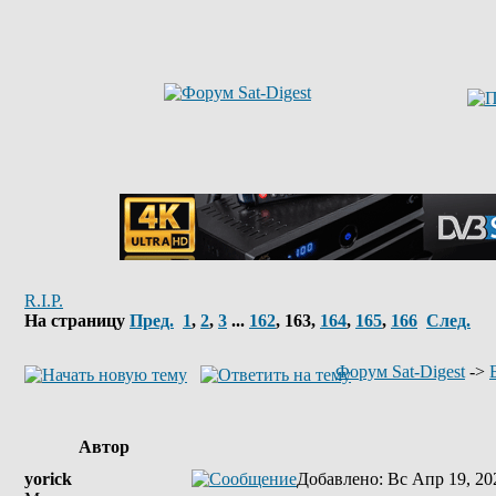
R.I.P.
На страницу
Пред.
1
,
2
,
3
...
162
,
163
,
164
,
165
,
166
След.
Форум Sat-Digest
->
Автор
yorick
Добавлено
: Вс Апр 19, 20