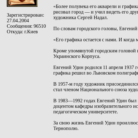
«Более полувека его акварели и графи
рисовал город — и учил видеть его дру
Зарегистрирован:
художника Сергей Надал.
27.04.2004
Сообщения: 96510
По словам городского головы, Евгений
Откуда: г.Киев
«Его графика остается с нами. И когда
Кроме упомянутой городским головой п
Украинского Корпуса.
Евгений Удин родился 11 апреля 1937 
графика решил во Львовском полиграф
В 1957-м году художник присоединился
стал членом Национального союза худ
В 1983—1992 годах Евгений Удин был 
доцентом кафедры изобразительного ис
педагогическом университете.
За свою жизнь Евгений Удин проиллюстр
Тернополю.