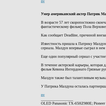
nv
Умер американский актер Патрик М
В возрасте 57 лет скоропостижно скон
фантастическому фильму Пола Верховен
Как сообщает Deadline, причиной внез
Известность пришла к Патрику Малдуну
сериала. Малдун впервые сыграл в нем в
Еще один популярный сериал с участие
В течение актерской карьеры, которая д
фильм Кевина Интердонато Грязные руки
Малдун также был талантливым музыкант
У Патрика Малдуна осталась партнерш
nv
_________________
OLED Panasonic TX-65HZ980E; Pioneer