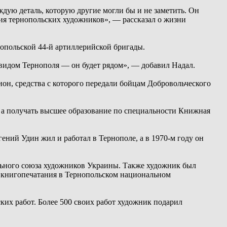
дую деталь, которую другие могли бы и не заметить. Он
ния тернопольских художников», — рассказал о жизни
нопольской 44-й артиллерийской бригады.
с видом Тернополя — он будет рядом», — добавил Надал.
он, средства с которого передали бойцам Добровольческого
, а получать высшее образование по специальности Книжная
ний Удин жил и работал в Тернополе, а в 1970-м году он
ьного союза художников Украины. Также художник был
й книгопечатания в Тернопольском национальном
ких работ. Более 500 своих работ художник подарил