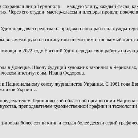
ка сохраняли лицо Тернополя — каждую улицу, каждый фасад, каж
гих. Через его студии, мастер-классы и пленэры прошли поколе
 Удин передавал средства от продажи своих работ на нужды тер
 мы возьмем в руки его книгу или посмотрим на знакомый лист 
омощи, в 2022 году Евгений Удин передал свои работы на аукци
года в Донецке. Школу будущий художник закончил в Черновцах
ическом институте им. Ивана Федорова.
 к Национальному союзу журналистов Украины. С 1961 года Евге
ожников Украины.
председателем Тернопольской областной организации Национал
кусства, преподавателем художественной графики и технологи
ировал более сотни книг и создал более десяти серий графичес