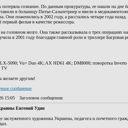
ак потеряла сознание. По данным прокуратуры, ее нашли на дне 
тавили в больницу Питье-Сальпетриер и ввели в медикаментозну
. Они поженились в 2002 году, а расстались четыре года назад
й первый фильм в качестве режиссера.
на головном мозге. Она также рассказывала о трех операциях на 
ила в 2001 году благодаря главной роли в триллере Багровая ре
 LX-5090; Vu+ Duo 4K; AX HD61 4K; DM8000; поворотка Inverto
y TV
ы желаете другим!
26 15:05
Заголовок сообщения
:
краины Евгений Удин
це заслуженного художника Украины, педагога и почетного гра
дал.