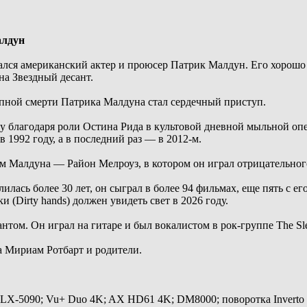
алдун
чался американский актер и проюсер Патрик Малдун. Его хорошо
а Звездный десант.
апной смерти Патрика Малдуна стал сердечный приступ.
 благодаря роли Остина Рида в культовой дневной мыльной опе
 1992 году, а в последний раз — в 2012-м.
м Малдуна — Район Мелроуз, в котором он играл отрицательного
лилась более 30 лет, он сыграл в более 94 фильмах, еще пять с 
 (Dirty hands) должен увидеть свет в 2026 году.
ом. Он играл на гитаре и был вокалистом в рок-группе The Sle
а Мириам Ротбарт и родители.
 LX-5090; Vu+ Duo 4K; AX HD61 4K; DM8000; поворотка Inverto