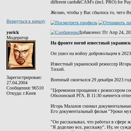
different cards&CAM's (incl. PRO) for Pa
Желаю, чтобы у Вас сбылось то, чего В
Вернуться к началу
yorick
Добавлено
: Пт Апр 24, 20
Модератор
На фронте погиб известный украинс
Он ушел на войну добровольцем в 2023 
Известный украинский режиссер Игорь 
Тихий.
Зарегистрирован:
Военный скончался 29 декабря 2023 го
27.04.2004
Сообщения: 96510
"Церемония прощания с режиссером сост
Откуда: г.Киев
Оболонской РГА. В 11:30 начнется отп
Игорь Малахов снимал документальные 
Его документальный фильм "Уроки музы
"Он рассказывал, что работал в сфере 
"Я доделаю все, расскажу". Ну, не сужд