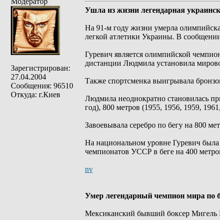
Модератор
Ушла из жизни легендарная украинс
На 91-м году жизни умерла олимпийск
легкой атлетики Украины. В сообщении
Гуревич является олимпийской чемпионк
дистанции Людмила установила мирово
Зарегистрирован:
27.04.2004
Также спортсменка выигрывала бронзов
Сообщения: 96510
Откуда: г.Киев
Людмила неоднократно становилась при
год), 800 метров (1955, 1956, 1959, 1961
Завоевывала серебро по бегу на 800 метр
На национальном уровне Гуревич была 
чемпионатов УССР в беге на 400 метро
nv
Умер легендарный чемпион мира по 
Мексиканский бывший боксер Мигель Ка