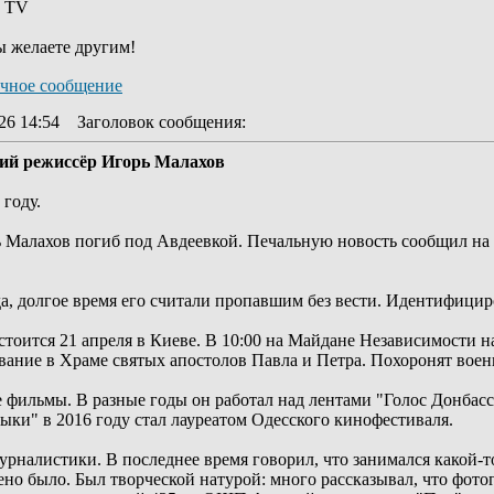
y TV
ы желаете другим!
26 14:54
Заголовок сообщения
:
кий режиссёр Игорь Малахов
году.
Малахов погиб под Авдеевкой. Печальную новость сообщил на с
да, долгое время его считали пропавшим без вести. Идентифици
оится 21 апреля в Киеве. В 10:00 на Майдане Независимости на
евание в Храме святых апостолов Павла и Петра. Похоронят вое
фильмы. В разные годы он работал над лентами "Голос Донбасса
ки" в 2016 году стал лауреатом Одесского кинофестиваля.
журналистики. В последнее время говорил, что занимался какой-т
ено было. Был творческой натурой: много рассказывал, что фотог