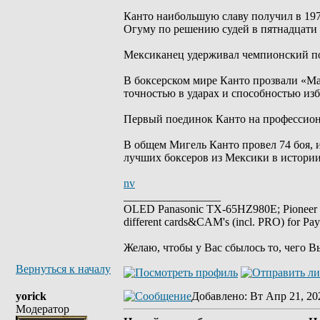
Канто наибольшую славу получил в 197
Огуму по решению судей в пятнадцати 
Мексиканец удерживал чемпионский поя
В боксерском мире Канто прозвали «Ма
точностью в ударах и способностью из
Первый поединок Канто на профессиона
В общем Мигель Канто провел 74 боя, 
лучших боксеров из Мексики в истории
nv
_________________
OLED Panasonic TX-65HZ980E; Pioneer
different cards&CAM's (incl. PRO) for Pa
Желаю, чтобы у Вас сбылось то, чего В
Вернуться к началу
yorick
Добавлено
: Вт Апр 21, 20
Модератор