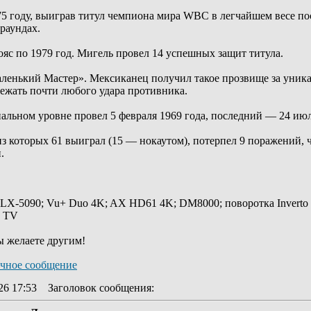
5 году, выиграв титул чемпиона мира WBC в легчайшем весе п
раундах.
с по 1979 год. Мигель провел 14 успешных защит титула.
ленький Мастер». Мексиканец получил такое прозвище за уника
бежать почти любого удара противника.
льном уровне провел 5 февраля 1969 года, последний — 24 июл
из которых 61 выиграл (15 — нокаутом), потерпел 9 поражений,
.
 LX-5090; Vu+ Duo 4K; AX HD61 4K; DM8000; поворотка Inverto
y TV
ы желаете другим!
26 17:53
Заголовок сообщения
: