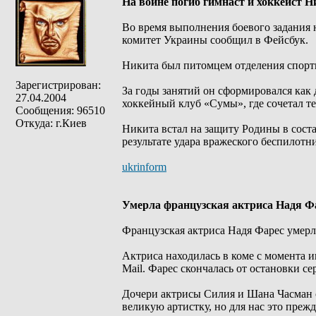
На войне погиб гимнаст и хоккеист 
Во время выполнения боевого задания
комитет Украины сообщил в Фейсбук.
Никита был питомцем отделения спор
Зарегистрирован:
За годы занятий он сформировался как
27.04.2004
хоккейный клуб «Сумы», где сочетал т
Сообщения: 96510
Откуда: г.Киев
Никита встал на защиту Родины в сост
результате удара вражеского беспилотн
ukrinform
Умерла французская актриса Надя Ф
Французская актриса Надя Фарес умерла
Актриса находилась в коме с момента 
Mail. Фарес скончалась от остановки се
Дочери актрисы Силия и Шана Часман с
великую артистку, но для нас это прежд