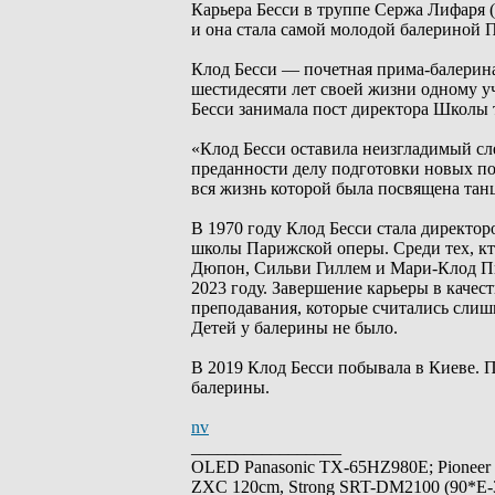
Карьера Бесси в труппе Сержа Лифаря 
и она стала самой молодой балериной 
Клод Бесси — почетная прима-балерина
шестидесяти лет своей жизни одному у
Бесси занимала пост директора Школы 
«Клод Бесси оставила неизгладимый сл
преданности делу подготовки новых по
вся жизнь которой была посвящена тан
В 1970 году Клод Бесси стала директор
школы Парижской оперы. Среди тех, кто
Дюпон, Сильви Гиллем и Мари-Клод Пье
2023 году. Завершение карьеры в качес
преподавания, которые считались сли
Детей у балерины не было.
В 2019 Клод Бесси побывала в Киеве. 
балерины.
nv
_________________
OLED Panasonic TX-65HZ980E; Pioneer
ZXC 120cm, Strong SRT-DM2100 (90*E-30