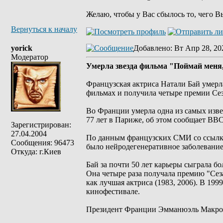
Желаю, чтобы у Вас сбылось то, чего В
Вернуться к началу
yorick
Добавлено
: Вт Апр 28, 20
Модератор
Умерла звезда фильма "Поймай меня
Французская актриса Натали Бай умерла
фильмах и получила четыре премии Сез
Во Франции умерла одна из самых изве
77 лет в Париже, об этом сообщает BBC
Зарегистрирован:
27.04.2004
По данным французских СМИ со ссылкой
Сообщения: 96473
было нейродегенеративное заболевание
Откуда: г.Киев
Бай за почти 50 лет карьеры сыграла б
Она четыре раза получала премию "Сез
как лучшая актриса (1983, 2006). В 19
кинофестивале.
Президент Франции Эмманюэль Макрон 