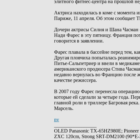
элитного фитнес-центра на прошлой не
Актриса находилась в коме с момента 
Париже, 11 апреля. Об этом сообщает Th
Дочери актрисы Силия и Шана Часман 
Нади Фарес в эту пятницу. Франция пот
говорится в заявлении.
Фарес плавала в бассейне перед тем, к
Другая пловчиха попыталась реанимиро
Питье-Сальпетриер и ввели в медикаме
американского продюсера Стива Часмана
недавно вернулась во Францию ​​после
качестве режиссера.
В 2007 году Фарес перенесла операцию 
которые ей сделали за четыре года. Пе
главной роли в триллере Багровая река.
Марсель.
nv
_________________
OLED Panasonic TX-65HZ980E; Pioneer
ZXC 120cm, Strong SRT-DM2100 (90*E-30