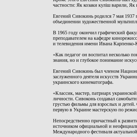
частности: Як козаки куліш варили, Як 
Евгений Сивокинь родился 7 мая 1937 г
объединении художественной мультипл
В 1965 году окончил графический факу
преподавателем на кафедре кинорежисс
и телевидения имени Ивана Карпенко-
«Как педагог он воспитал несколько п
знания, но и глубокое понимание иску
Евгений Сивокинь был членом Национа
заслуженного деятеля искусств Украины
украинского кинематографа.
«Классик, мастер, патриарх украинской
личности. Сивоконь создавал самобытн
грустью фильмы для взрослых и детей.
первую в Украине мастерскую по режис
Непосредственно причастный к развит
источником официальной и неофициаль
Международного фестиваля актуально