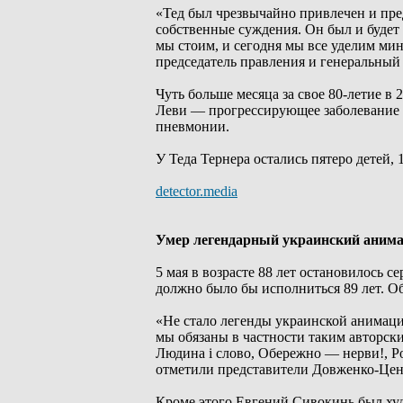
«Тед был чрезвычайно привлечен и пре
собственные суждения. Он был и будет 
мы стоим, и сегодня мы все уделим мин
председатель правления и генеральны
Чуть больше месяца за свое 80-летие в
Леви — прогрессирующее заболевание м
пневмонии.
У Теда Тернера остались пятеро детей, 
detector.media
Умер легендарный украинский аним
5 мая в возрасте 88 лет остановилось 
должно было бы исполниться 89 лет. О
«Не стало легенды украинской анимаци
мы обязаны в частности таким авторски
Людина і слово, Обережно — нерви!, Рок
отметили представители Довженко-Цен
Кроме этого Евгений Сивокинь был худ