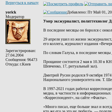
Вернуться к началу
yorick
Добавлено
: Пт Май 01, 20
Модератор
Умер эксжурналист, политтехнолог 
В последние месяцы он боролся с онко
29 апреля ушел из жизни эксжурналист
его коллега, журналист издания «Вече
Зарегистрирован:
По словам Галуха, в последние месяцы
27.04.2004
Сообщения: 96473
Прощание состоится 2 мая в 10.30 в КН
Откуда: г.Киев
Шевченко, 17, ритуальный зал).
Дмитрий Русин родился 9 октября 1974
Национального университета им. Т. Ше
В 1997-2021 годах работал корреспонд
медиа, в частности в информационных
«Корреспондент», на сайте «Факты».
«Много писал, еще больше знал и всегд
кто же его за это не любил)», — подел