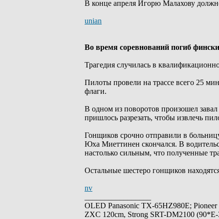
В конце апреля Игорю Малахову должно
unian
Во время соревнований погиб финс
Трагедия случилась в квалификационно
Пилоты провели на трассе всего 25 ми
флаги.
В одном из поворотов произошел завал
пришлось разрезать, чтобы извлечь пил
Гонщиков срочно отправили в больницу
Юха Миеттинен скончался. В водительс
настолько сильным, что полученные т
Остальные шестеро гонщиков находятся
nv
_________________
OLED Panasonic TX-65HZ980E; Pioneer
ZXC 120cm, Strong SRT-DM2100 (90*E-30