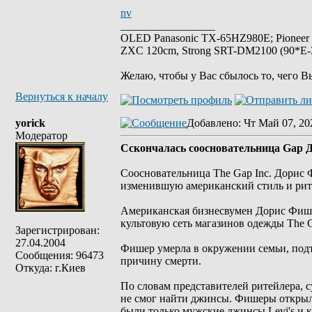
nv
_________________
OLED Panasonic TX-65HZ980E; Pioneer
ZXC 120cm, Strong SRT-DM2100 (90*E-30
Желаю, чтобы у Вас сбылось то, чего В
Вернуться к началу
yorick
Добавлено
: Чт Май 07, 20
Модератор
Сскончалась cоосновательница Gap
Соосновательница The Gap Inc. Дорис 
изменившую американский стиль и рит
Американская бизнесвумен Дорис Фише
культовую сеть магазинов одежды The Ga
Зарегистрирован:
27.04.2004
Фишер умерла в окружении семьи, под
Сообщения: 96473
причину смерти.
Откуда: г.Киев
По словам представителей ритейлера, 
не смог найти джинсы. Фишеры открыл
были только мужские джинсы Levi's и 