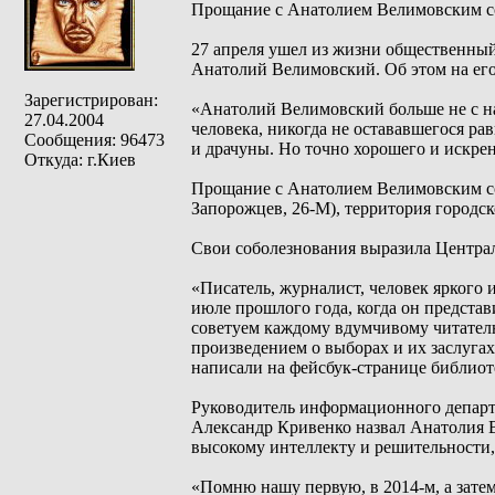
Прощание с Анатолием Велимовским со
27 апреля ушел из жизни общественный
Анатолий Велимовский. Об этом на его
Зарегистрирован:
«Анатолий Велимовский больше не с на
27.04.2004
человека, никогда не остававшегося р
Сообщения: 96473
и драчуны. Но точно хорошего и искрен
Откуда: г.Киев
Прощание с Анатолием Велимовским сос
Запорожцев, 26-М), территория городс
Свои соболезнования выразила Центра
«Писатель, журналист, человек яркого
июле прошлого года, когда он предста
советуем каждому вдумчивому читател
произведением о выборах и их заслуга
написали на фейсбук-странице библиот
Руководитель информационного департ
Александр Кривенко назвал Анатолия 
высокому интеллекту и решительности,
«Помню нашу первую, в 2014-м, а зат