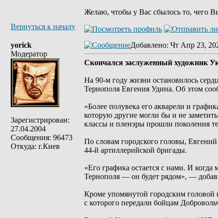
Желаю, чтобы у Вас сбылось то, чего В
Вернуться к началу
yorick
Добавлено
: Чт Апр 23, 20
Модератор
Скончался заслуженный художник У
На 90-м году жизни остановилось серд
Тернополя Евгения Удина. Об этом соо
«Более полувека его акварели и графи
которую другие могли бы и не заметить.
Зарегистрирован:
классы и пленэры прошли поколения те
27.04.2004
Сообщения: 96473
По словам городского головы, Евгений
Откуда: г.Киев
44-й артиллерийской бригады.
«Его графика остается с нами. И когда
Тернополя — он будет рядом», — добав
Кроме упомянутой городским головой п
с которого передали бойцам Доброволь