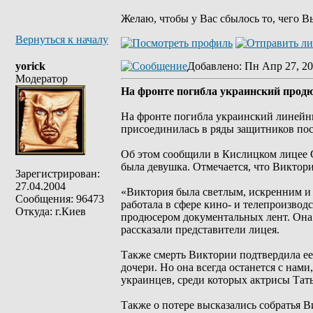
Желаю, чтобы у Вас сбылось то, чего В
Вернуться к началу
yorick
Добавлено
: Пн Апр 27, 20
Модератор
На фронте погибла украинский прод
На фронте погибла украинский линейн
присоединилась в ряды защитников по
Об этом сообщили в Кислицком лицее С
была девушка. Отмечается, что Виктор
Зарегистрирован:
27.04.2004
«Виктория была светлым, искренним и 
Сообщения: 96473
работала в сфере кино- и телепроизво
Откуда: г.Киев
продюсером документальных лент. Она у
рассказали представители лицея.
Также смерть Виктории подтвердила ее 
дочери. Но она всегда останется с нами
украинцев, среди которых актрисы Тат
Также о потере высказались собратья 