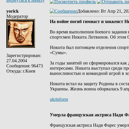
Вернуться к началу
yorick
Добавлено
: Вт Апр 21, 20
Модератор
На войне погиб гимнаст и хоккеист 
Во время выполнения боевого задания
спортсмен Никита Литвинов. Об этом 
Никита был питомцем отделения спор
«Сумы».
Зарегистрирован:
27.04.2004
За годы занятий он сформировался ка
Сообщения: 96473
интересами. Никита выступал среди пр
Откуда: г.Киев
выносливостью и командной игрой в хо
Никита встал на защиту Родины в сос
Украины. Жизнь воина оборвалась 9 апр
ukrinform
Умерла французская актриса Надя Ф
Французская актриса Надя Фарес умерла 