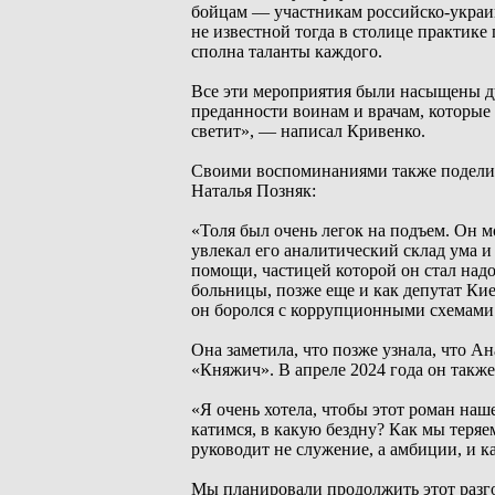
бойцам — участникам российско-украин
не известной тогда в столице практике
сполна таланты каждого.
Все эти мероприятия были насыщены д
преданности воинам и врачам, которые з
светит», — написал Кривенко.
Своими воспоминаниями также поделил
Наталья Позняк:
«Толя был очень легок на подъем. Он мо
увлекал его аналитический склад ума 
помощи, частицей которой он стал надо
больницы, позже еще и как депутат Кие
он боролся с коррупционными схемами
Она заметила, что позже узнала, что А
«Княжич». В апреле 2024 года он такж
«Я очень хотела, чтобы этот роман наше
катимся, в какую бездну? Как мы теряе
руководит не служение, а амбиции, и ка
Мы планировали продолжить этот разго