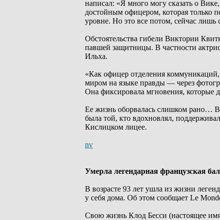
написал: «Я много могу сказать о Вике,
достойным офицером, которая только п
уровне. Но это все потом, сейчас лишь 
Обстоятельства гибели Виктории Квитк
павшей защитницы. В частности актрис
Ильха.
«Как офицер отделения коммуникаций, 
миром на языке правды — через фотогра
Она фиксировала мгновения, которые д
Ее жизнь оборвалась слишком рано… Вме
была той, кто вдохновлял, поддерживал
Кислицком лицее.
nv
Умерла легендарная французская бал
В возрасте 93 лет ушла из жизни леген
у себя дома. Об этом сообщает Le Mond
Свою жизнь Клод Бесси (настоящее имя