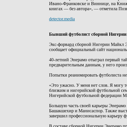
Ивано-Франковске и Виннице, на Книжн
книгах — без автора», — отметила Поз
detector.media
Бывший футболист сборной Нигерии
Экс-форвард сборной Нигерии Майкл Эн
сообщает официальный сайт националь
40-летний Энерамо отыграл первый тайм
предварительным данным, у него произ
Попытки реанимировать футболиста не 
«Это ужасно. У меня нет слов. Я могу т
близким и нигерийской футбольной сем
Нигерийской футбольной федерации М
Большую часть своей карьеры Энерамо 
Башакшехир и Манисаспор. Также высту
завершил профессиональную карьеру ф
В составе сборной Нигерии Энерамо про