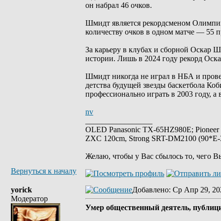
он набрал 46 очков.
Шмидт является рекордсменом Олимпийс
количеству очков в одном матче — 55 
За карьеру в клубах и сборной Оскар Ш
истории. Лишь в 2024 году рекорд Оск
Шмидт никогда не играл в НБА и прове
детства будущей звезды баскетбола Коб
профессионально играть в 2003 году, а 
nv
_________________
OLED Panasonic TX-65HZ980E; Pioneer
ZXC 120cm, Strong SRT-DM2100 (90*E-30
Желаю, чтобы у Вас сбылось то, чего В
Вернуться к началу
yorick
Добавлено
: Ср Апр 29, 20
Модератор
Умер общественный деятель, публиц