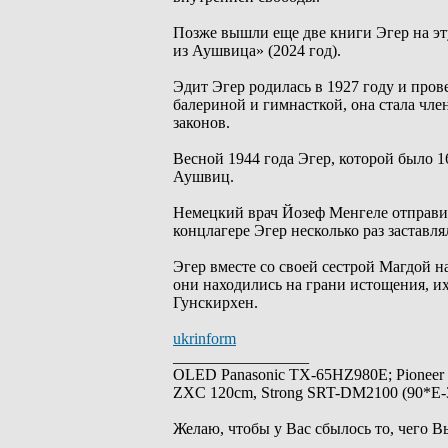
Позже вышли еще две книги Эгер на эту
из Аушвица» (2024 год).
Эдит Эгер родилась в 1927 году и пров
балериной и гимнасткой, она стала чл
законов.
Весной 1944 года Эгер, которой было 16
Аушвиц.
Немецкий врач Йозеф Менгеле отправил
концлагере Эгер несколько раз заставл
Эгер вместе со своей сестрой Магдой н
они находились на грани истощения, и
Гунскирхен.
ukrinform
_________________
OLED Panasonic TX-65HZ980E; Pioneer
ZXC 120cm, Strong SRT-DM2100 (90*E-30
Желаю, чтобы у Вас сбылось то, чего В