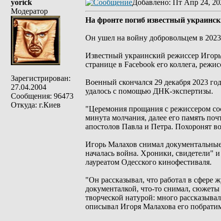
yorick
Добавлено
: Пт Апр 24, 20
Модератор
На фронте погиб известный украинс
Он ушел на войну добровольцем в 2023 
Известный украинский режиссер Игорь
странице в Facebook его коллега, режи
Зарегистрирован:
Военный скончался 29 декабря 2023 год
27.04.2004
удалось с помощью ДНК-экспертизы.
Сообщения: 96473
Откуда: г.Киев
"Церемония прощания с режиссером сос
минута молчания, далее его память поч
апостолов Павла и Петра. Похоронят в
Игорь Малахов снимал документальные 
началась война. Хроники, свидетели" 
лауреатом Одесского кинофестиваля.
"Он рассказывал, что работал в сфере 
документалкой, что-то снимал, сюжеты 
творческой натурой: много рассказывал,
описывал Игоря Малахова его побрати