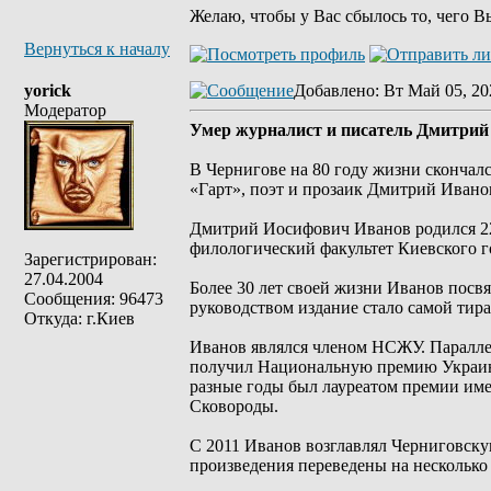
Желаю, чтобы у Вас сбылось то, чего В
Вернуться к началу
yorick
Добавлено
: Вт Май 05, 20
Модератор
Умер журналист и писатель Дмитрий
В Чернигове на 80 году жизни скончал
«Гарт», поэт и прозаик Дмитрий Иван
Дмитрий Иосифович Иванов родился 22
филологический факультет Киевского г
Зарегистрирован:
27.04.2004
Более 30 лет своей жизни Иванов посвя
Сообщения: 96473
руководством издание стало самой тир
Откуда: г.Киев
Иванов являлся членом НСЖУ. Параллел
получил Национальную премию Украины
разные годы был лауреатом премии им
Сковороды.
С 2011 Иванов возглавлял Черниговск
произведения переведены на несколько 