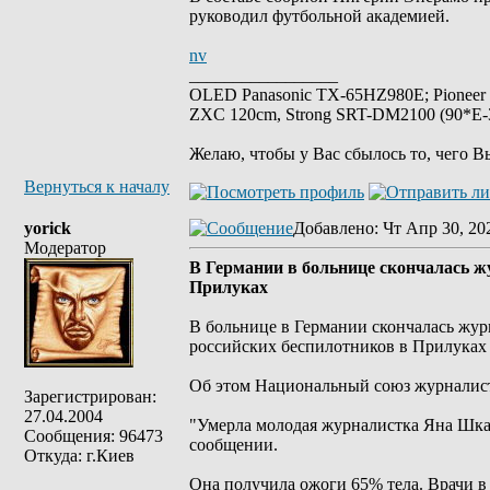
руководил футбольной академией.
nv
_________________
OLED Panasonic TX-65HZ980E; Pioneer
ZXC 120cm, Strong SRT-DM2100 (90*E-30
Желаю, чтобы у Вас сбылось то, чего В
Вернуться к началу
yorick
Добавлено
: Чт Апр 30, 20
Модератор
В Германии в больнице скончалась ж
Прилуках
В больнице в Германии скончалась журн
российских беспилотников в Прилуках 
Oб этом Национальный союз журналист
Зарегистрирован:
27.04.2004
"Умерла молодая журналистка Яна Шкар
Сообщения: 96473
сообщении.
Откуда: г.Киев
Она получила ожоги 65% тела. Врачи в