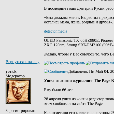
В последние годы Дмитрий Русин работ
«Был дважды женат. Вырастил прекрасн
остались мама, жена, родные и друзья»,
detector.media
_________________
OLED Panasonic TX-65HZ980E; Pioneer
ZXC 120cm, Strong SRT-DM2100 (90*E-30
Желаю, чтобы у Вас сбылось то, чего В
Вернуться к началу
yorick
Добавлено
: Пн Май 04, 2
Модератор
Ушел из жизни журналист The Page 
Ему было 66 лет.
28 апреля ушел из жизни редактор экон
этом сообщили на сайте The Page.
Зарегистрирован:
Как отметили его коллеги, еще утром 2