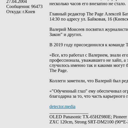
27.04.2004
несколько часов его внезапно не стало.
Сообщения: 96473
Откуда: г.Киев
Главный редактор The Page Алексей Ба
14:30 по адресу ул. Байковая, 16 (Киев
Валерий Моисеев посвятил журналистике
Закон" и других.
В 2019 году присоединился к команде T
«Все, кто работал с Валерием, знали е
профессионала, уважавшего не хайп, а 
случилось именно так и какими могут б
The Page.
Коллеги заметили, что Валерий был ре
«"Обученный глаз" ему обеспечивал ог
благодарна за то, что часть карьерного
detector.media
_________________
OLED Panasonic TX-65HZ980E; Pioneer
ZXC 120cm, Strong SRT-DM2100 (90*E-30