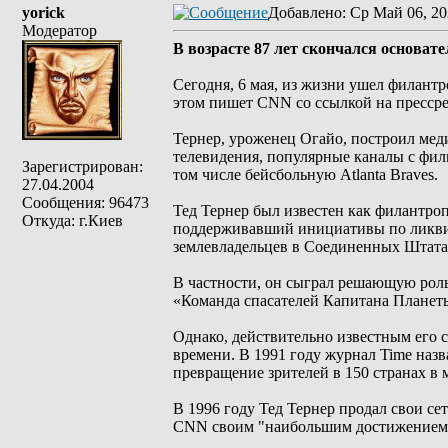
yorick
Добавлено
: Ср Май 06, 20
Модератор
В возрасте 87 лет скончался основат
Сегодня, 6 мая, из жизни ушел филантр
этом пишет CNN со ссылкой на прессрели
Тернер, уроженец Огайо, построил ме
телевидения, популярные каналы с фил
Зарегистрирован:
том числе бейсбольную Atlanta Braves.
27.04.2004
Сообщения: 96473
Тед Тернер был известен как филантр
Откуда: г.Киев
поддерживавший инициативы по ликвид
землевладельцев в Соединенных Штата
В частности, он сыграл решающую роль
«Команда спасателей Капитана Планеты
Однако, действительно известным его с
времени. В 1991 году журнал Time назв
превращение зрителей в 150 странах в
В 1996 году Тед Тернер продал свои се
CNN своим "наибольшим достижением