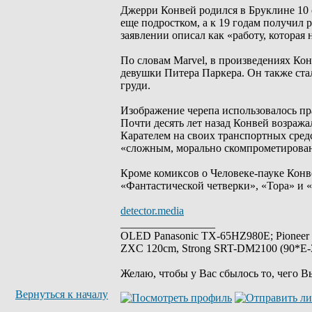
Джерри Конвей родился в Бруклине 10 
еще подростком, а к 19 годам получил 
заявлении описал как «работу, которая
По словам Marvel, в произведениях Ко
девушки Питера Паркера. Он также стал
груди.
Изображение черепа использовалось пр
Почти десять лет назад Конвей возраж
Карателем на своих транспортных средс
«сложным, морально скомпрометирован
Кроме комиксов о Человеке-пауке Конве
«Фантастической четверки», «Тора» и 
detector.media
_________________
OLED Panasonic TX-65HZ980E; Pioneer
ZXC 120cm, Strong SRT-DM2100 (90*E-30
Желаю, чтобы у Вас сбылось то, чего В
Вернуться к началу