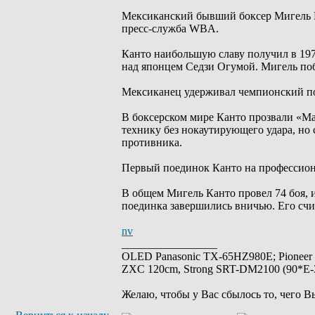
Мексиканский бывший боксер Мигель Ка
пресс-служба WBA.
Канто наибольшую славу получил в 197
над японцем Седзи Огумой. Мигель поб
Мексиканец удерживал чемпионский поя
В боксерском мире Канто прозвали «М
технику без нокаутирующего удара, но 
противника.
Первый поединок Канто на профессиона
В общем Мигель Канто провел 74 боя, и
поединка завершились вничью. Его счи
nv
_________________
OLED Panasonic TX-65HZ980E; Pioneer
ZXC 120cm, Strong SRT-DM2100 (90*E-30
Желаю, чтобы у Вас сбылось то, чего В