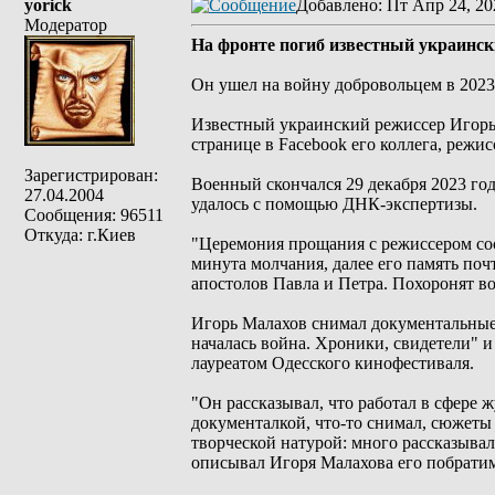
yorick
Добавлено
: Пт Апр 24, 20
Модератор
На фронте погиб известный украинс
Он ушел на войну добровольцем в 2023 
Известный украинский режиссер Игорь
странице в Facebook его коллега, режи
Зарегистрирован:
Военный скончался 29 декабря 2023 год
27.04.2004
удалось с помощью ДНК-экспертизы.
Сообщения: 96511
Откуда: г.Киев
"Церемония прощания с режиссером сос
минута молчания, далее его память поч
апостолов Павла и Петра. Похоронят в
Игорь Малахов снимал документальные 
началась война. Хроники, свидетели" 
лауреатом Одесского кинофестиваля.
"Он рассказывал, что работал в сфере 
документалкой, что-то снимал, сюжеты 
творческой натурой: много рассказывал,
описывал Игоря Малахова его побрати