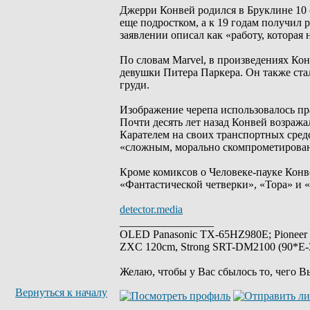
Джерри Конвей родился в Бруклине 10 
еще подростком, а к 19 годам получил 
заявлении описал как «работу, которая
По словам Marvel, в произведениях Ко
девушки Питера Паркера. Он также стал
груди.
Изображение черепа использовалось пр
Почти десять лет назад Конвей возраж
Карателем на своих транспортных средс
«сложным, морально скомпрометирован
Кроме комиксов о Человеке-пауке Конве
«Фантастической четверки», «Тора» и 
detector.media
_________________
OLED Panasonic TX-65HZ980E; Pioneer
ZXC 120cm, Strong SRT-DM2100 (90*E-30
Желаю, чтобы у Вас сбылось то, чего В
Вернуться к началу