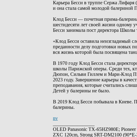
Карьера Бесси в труппе Сержа Лифаря 
и она стала самой молодой балериной 
Клод Бесси — почетная прима-балерина
шестидесяти лет своей жизни одному у
Бесси занимала пост директора Школы 
«Клод Бесси оставила неизгладимый сл
преданности делу подготовки новых по
вся жизнь которой была посвящена тан
В 1970 году Клод Бесси стала директор
школы Парижской оперы. Среди тех, кто
Дюпон, Сильви Гиллем и Мари-Клод Пье
2023 году. Завершение карьеры в качес
преподавания, которые считались сли
Детей у балерины не было.
В 2019 Клод Бесси побывала в Киеве. 
балерины.
nv
_________________
OLED Panasonic TX-65HZ980E; Pioneer
ZXC 120cm, Strong SRT-DM2100 (90*E-30