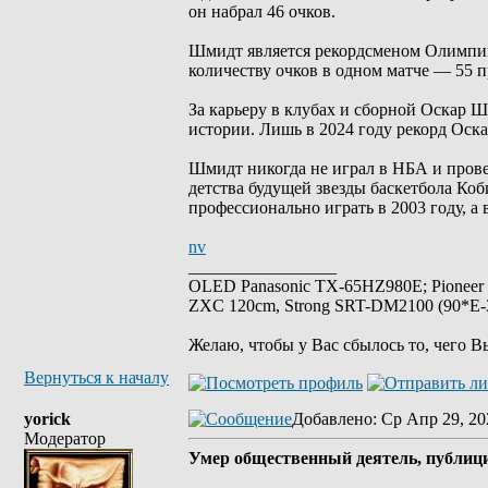
он набрал 46 очков.
Шмидт является рекордсменом Олимпийс
количеству очков в одном матче — 55 
За карьеру в клубах и сборной Оскар Ш
истории. Лишь в 2024 году рекорд Оск
Шмидт никогда не играл в НБА и прове
детства будущей звезды баскетбола Коб
профессионально играть в 2003 году, а 
nv
_________________
OLED Panasonic TX-65HZ980E; Pioneer
ZXC 120cm, Strong SRT-DM2100 (90*E-30
Желаю, чтобы у Вас сбылось то, чего В
Вернуться к началу
yorick
Добавлено
: Ср Апр 29, 20
Модератор
Умер общественный деятель, публиц