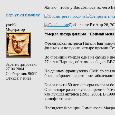
Желаю, чтобы у Вас сбылось то, чего В
Вернуться к началу
yorick
Добавлено
: Вт Апр 28, 20
Модератор
Умерла звезда фильма "Поймай меня
Французская актриса Натали Бай умерла
фильмах и получила четыре премии Сез
Во Франции умерла одна из самых изве
77 лет в Париже, об этом сообщает BBC
Зарегистрирован:
27.04.2004
По данным французских СМИ со ссылкой
Сообщения: 96511
было нейродегенеративное заболевание
Откуда: г.Киев
Бай за почти 50 лет карьеры сыграла б
Она четыре раза получала премию "Сез
как лучшая актриса (1983, 2006). В 19
кинофестивале.
Президент Франции Эмманюэль Макрон 