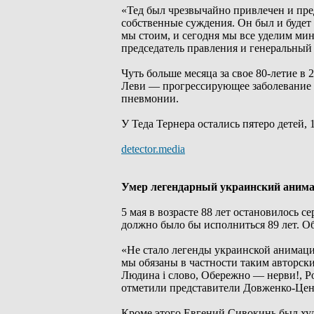
«Тед был чрезвычайно привлечен и пре
собственные суждения. Он был и будет 
мы стоим, и сегодня мы все уделим мин
председатель правления и генеральны
Чуть больше месяца за свое 80-летие в
Леви — прогрессирующее заболевание м
пневмонии.
У Теда Тернера остались пятеро детей, 
detector.media
Умер легендарный украинский аним
5 мая в возрасте 88 лет остановилось 
должно было бы исполниться 89 лет. О
«Не стало легенды украинской анимаци
мы обязаны в частности таким авторски
Людина і слово, Обережно — нерви!, Рок
отметили представители Довженко-Цен
Кроме этого Евгений Сивокинь был худ