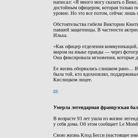
написал: «Я много могу сказать о Вике,
достойным офицером, которая только п
уровне. Но это все потом, сейчас лишь 
Обстоятельства гибели Виктории Квитк
павшей защитницы. В частности актрис
Ильха.
«Как офицер отделения коммуникаций, 
миром на языке правды — через фотогра
Она фиксировала мгновения, которые д
Ее жизнь оборвалась слишком рано… Вме
была той, кто вдохновлял, поддерживал
Кислицком лицее.
nv
Умерла легендарная французская бал
В возрасте 93 лет ушла из жизни леген
у себя дома. Об этом сообщает Le Mond
Свою жизнь Клод Бесси (настоящее имя