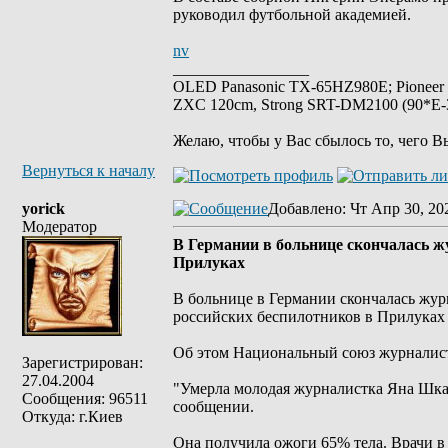
руководил футбольной академией.
nv
_________________
OLED Panasonic TX-65HZ980E; Pioneer
ZXC 120cm, Strong SRT-DM2100 (90*E-30
Желаю, чтобы у Вас сбылось то, чего В
Вернуться к началу
yorick
Добавлено
: Чт Апр 30, 20
Модератор
В Германии в больнице скончалась ж
Прилуках
В больнице в Германии скончалась журн
российских беспилотников в Прилуках 
Oб этом Национальный союз журналист
Зарегистрирован:
27.04.2004
"Умерла молодая журналистка Яна Шкар
Сообщения: 96511
сообщении.
Откуда: г.Киев
Она получила ожоги 65% тела. Врачи в