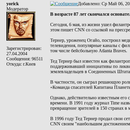
yorick
Добавлено
: Ср Май 06, 20
Модератор
В возрасте 87 лет скончался основат
Сегодня, 6 мая, из жизни ушел филантр
этом пишет CNN со ссылкой на прессрели
Тернер, уроженец Огайо, построил ме
телевидения, популярные каналы с фил
Зарегистрирован:
том числе бейсбольную Atlanta Braves.
27.04.2004
Сообщения: 96511
Тед Тернер был известен как филантр
Откуда: г.Киев
поддерживавший инициативы по ликвид
землевладельцев в Соединенных Штата
В частности, он сыграл решающую роль
«Команда спасателей Капитана Планеты
Однако, действительно известным его с
времени. В 1991 году журнал Time назв
превращение зрителей в 150 странах в
В 1996 году Тед Тернер продал свои се
CNN своим "наибольшим достижением