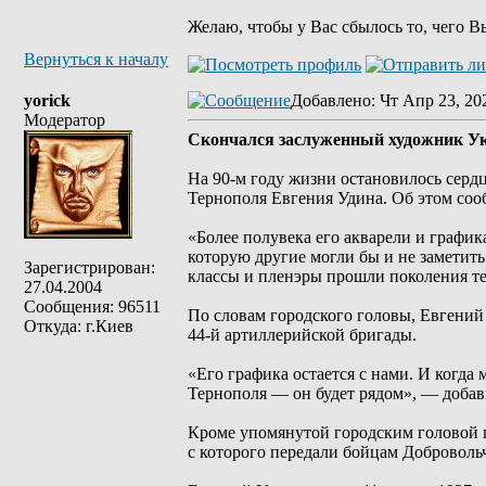
Желаю, чтобы у Вас сбылось то, чего В
Вернуться к началу
yorick
Добавлено
: Чт Апр 23, 20
Модератор
Скончался заслуженный художник У
На 90-м году жизни остановилось серд
Тернополя Евгения Удина. Об этом соо
«Более полувека его акварели и графи
которую другие могли бы и не заметить.
Зарегистрирован:
классы и пленэры прошли поколения те
27.04.2004
Сообщения: 96511
По словам городского головы, Евгений
Откуда: г.Киев
44-й артиллерийской бригады.
«Его графика остается с нами. И когда
Тернополя — он будет рядом», — добав
Кроме упомянутой городским головой п
с которого передали бойцам Доброволь