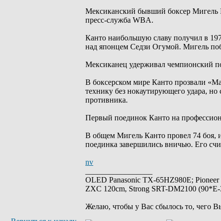
Мексиканский бывший боксер Мигель Ка
пресс-служба WBA.
Канто наибольшую славу получил в 197
над японцем Седзи Огумой. Мигель поб
Мексиканец удерживал чемпионский поя
В боксерском мире Канто прозвали «М
технику без нокаутирующего удара, но 
противника.
Первый поединок Канто на профессиона
В общем Мигель Канто провел 74 боя, и
поединка завершились вничью. Его счи
nv
_________________
OLED Panasonic TX-65HZ980E; Pioneer
ZXC 120cm, Strong SRT-DM2100 (90*E-30
Желаю, чтобы у Вас сбылось то, чего В