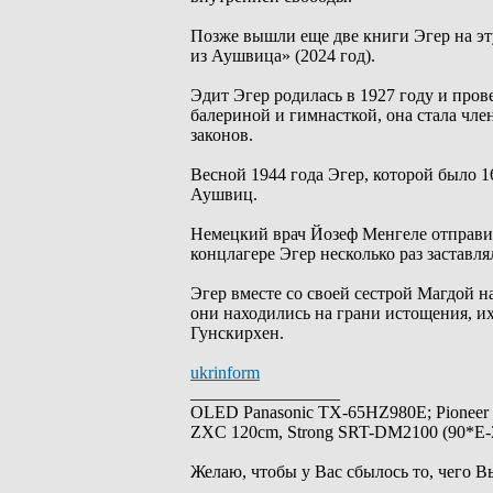
Позже вышли еще две книги Эгер на эту
из Аушвица» (2024 год).
Эдит Эгер родилась в 1927 году и пров
балериной и гимнасткой, она стала чл
законов.
Весной 1944 года Эгер, которой было 16
Аушвиц.
Немецкий врач Йозеф Менгеле отправил
концлагере Эгер несколько раз заставл
Эгер вместе со своей сестрой Магдой н
они находились на грани истощения, и
Гунскирхен.
ukrinform
_________________
OLED Panasonic TX-65HZ980E; Pioneer
ZXC 120cm, Strong SRT-DM2100 (90*E-30
Желаю, чтобы у Вас сбылось то, чего В