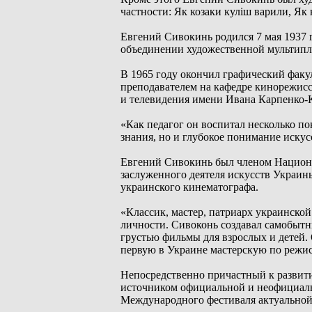
частности: Як козаки куліш варили, Як 
Евгений Сивокинь родился 7 мая 1937 г
объединении художественной мультипл
В 1965 году окончил графический факу
преподавателем на кафедре кинорежисс
и телевидения имени Ивана Карпенко-
«Как педагог он воспитал несколько п
знания, но и глубокое понимание иску
Евгений Сивокинь был членом Национа
заслуженного деятеля искусств Украины
украинского кинематографа.
«Классик, мастер, патриарх украинской
личности. Сивоконь создавал самобытн
грустью фильмы для взрослых и детей.
первую в Украине мастерскую по режис
Непосредственно причастный к развит
источником официальной и неофициаль
Международного фестиваля актуально