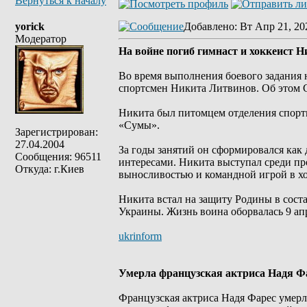
Вернуться к началу
yorick
Добавлено
: Вт Апр 21, 20
Модератор
На войне погиб гимнаст и хоккеист 
Во время выполнения боевого задания
спортсмен Никита Литвинов. Об этом 
Никита был питомцем отделения спор
«Сумы».
Зарегистрирован:
27.04.2004
За годы занятий он сформировался ка
Сообщения: 96511
интересами. Никита выступал среди пр
Откуда: г.Киев
выносливостью и командной игрой в хо
Никита встал на защиту Родины в сос
Украины. Жизнь воина оборвалась 9 апр
ukrinform
Умерла французская актриса Надя Ф
Французская актриса Надя Фарес умерла 