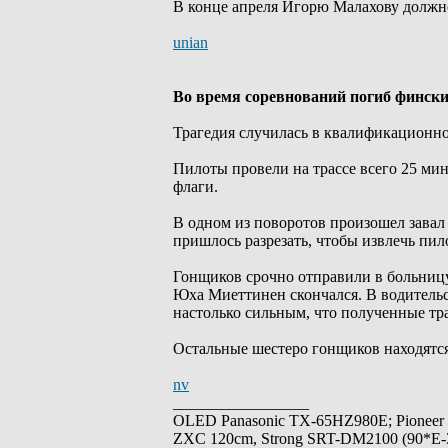
В конце апреля Игорю Малахову должно
unian
Во время соревнований погиб финс
Трагедия случилась в квалификационно
Пилоты провели на трассе всего 25 ми
флаги.
В одном из поворотов произошел завал
пришлось разрезать, чтобы извлечь пил
Гонщиков срочно отправили в больницу
Юха Миеттинен скончался. В водительс
настолько сильным, что полученные т
Остальные шестеро гонщиков находятся
nv
_________________
OLED Panasonic TX-65HZ980E; Pioneer
ZXC 120cm, Strong SRT-DM2100 (90*E-30