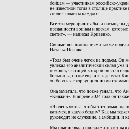
бойцам — участникам российско-украин
не известной тогда в столице практике
сполна таланты каждого.
Все эти мероприятия были насыщены д
преданности воинам и врачам, которые з
светит», — написал Кривенко.
Своими воспоминаниями также поделил
Наталья Позняк:
«Толя был очень легок на подъем. Он мо
увлекал его аналитический склад ума 
помощи, частицей которой он стал надо
больницы, позже еще и как депутат Кие
он боролся с коррупционными схемами
Она заметила, что позже узнала, что А
«Княжич». В апреле 2024 года он такж
«Я очень хотела, чтобы этот роман наше
катимся, в какую бездну? Как мы теряе
руководит не служение, а амбиции, и ка
Мы планировали продолжить этот разго