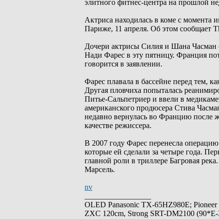
элитного фитнес-центра на прошлой не
Актриса находилась в коме с момента 
Париже, 11 апреля. Об этом сообщает Th
Дочери актрисы Силия и Шана Часман 
Нади Фарес в эту пятницу. Франция пот
говорится в заявлении.
Фарес плавала в бассейне перед тем, к
Другая пловчиха попыталась реанимиро
Питье-Сальпетриер и ввели в медикаме
американского продюсера Стива Часмана
недавно вернулась во Францию ​​после
качестве режиссера.
В 2007 году Фарес перенесла операцию 
которые ей сделали за четыре года. Пе
главной роли в триллере Багровая река.
Марсель.
nv
_________________
OLED Panasonic TX-65HZ980E; Pioneer
ZXC 120cm, Strong SRT-DM2100 (90*E-30