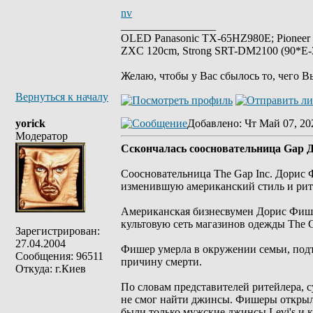
nv
_________________
OLED Panasonic TX-65HZ980E; Pioneer
ZXC 120cm, Strong SRT-DM2100 (90*E-30
Желаю, чтобы у Вас сбылось то, чего В
Вернуться к началу
yorick
Добавлено
: Чт Май 07, 20
Модератор
Сскончалась cоосновательница Gap
Соосновательница The Gap Inc. Дорис 
изменившую американский стиль и рит
Американская бизнесвумен Дорис Фише
культовую сеть магазинов одежды The Ga
Зарегистрирован:
27.04.2004
Фишер умерла в окружении семьи, под
Сообщения: 96511
причину смерти.
Откуда: г.Киев
По словам представителей ритейлера, 
не смог найти джинсы. Фишеры открыл
были только мужские джинсы Levi's и 