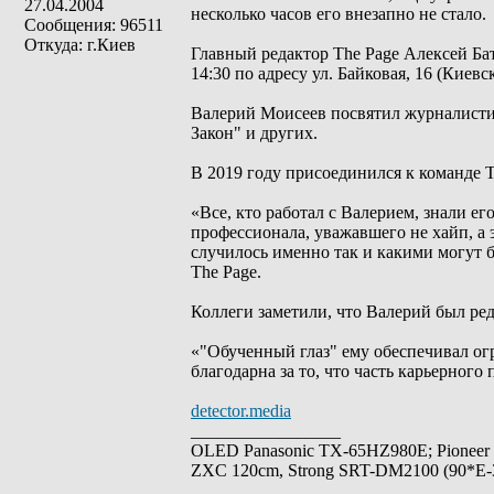
27.04.2004
несколько часов его внезапно не стало.
Сообщения: 96511
Откуда: г.Киев
Главный редактор The Page Алексей Ба
14:30 по адресу ул. Байковая, 16 (Киев
Валерий Моисеев посвятил журналистике
Закон" и других.
В 2019 году присоединился к команде T
«Все, кто работал с Валерием, знали е
профессионала, уважавшего не хайп, а 
случилось именно так и какими могут б
The Page.
Коллеги заметили, что Валерий был ре
«"Обученный глаз" ему обеспечивал ог
благодарна за то, что часть карьерного
detector.media
_________________
OLED Panasonic TX-65HZ980E; Pioneer
ZXC 120cm, Strong SRT-DM2100 (90*E-30