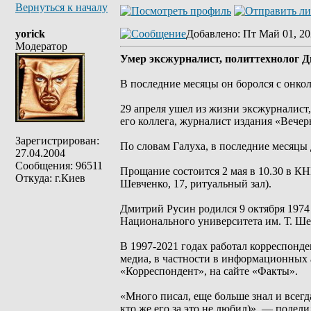
Вернуться к началу
yorick
Добавлено
: Пт Май 01, 20
Модератор
Умер эксжурналист, политтехнолог 
В последние месяцы он боролся с онко
29 апреля ушел из жизни эксжурналист
его коллега, журналист издания «Вече
Зарегистрирован:
По словам Галуха, в последние месяцы
27.04.2004
Сообщения: 96511
Прощание состоится 2 мая в 10.30 в КН
Откуда: г.Киев
Шевченко, 17, ритуальный зал).
Дмитрий Русин родился 9 октября 1974
Национального университета им. Т. Ше
В 1997-2021 годах работал корреспонд
медиа, в частности в информационных
«Корреспондент», на сайте «Факты».
«Много писал, еще больше знал и всегд
кто же его за это не любил)», — подел