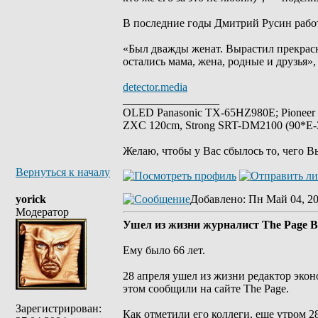
В последние годы Дмитрий Русин работ
«Был дважды женат. Вырастил прекрасн
остались мама, жена, родные и друзья»,
detector.media
_________________
OLED Panasonic TX-65HZ980E; Pioneer
ZXC 120cm, Strong SRT-DM2100 (90*E-30
Желаю, чтобы у Вас сбылось то, чего В
Вернуться к началу
yorick
Добавлено
: Пн Май 04, 2
Модератор
Ушел из жизни журналист The Page 
Ему было 66 лет.
28 апреля ушел из жизни редактор экон
этом сообщили на сайте The Page.
Зарегистрирован:
Как отметили его коллеги, еще утром 2