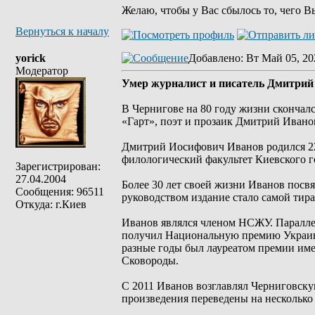
Желаю, чтобы у Вас сбылось то, чего В
Вернуться к началу
yorick
Добавлено
: Вт Май 05, 20
Модератор
Умер журналист и писатель Дмитрий
В Чернигове на 80 году жизни скончал
«Гарт», поэт и прозаик Дмитрий Иван
Дмитрий Иосифович Иванов родился 22
филологический факультет Киевского г
Зарегистрирован:
27.04.2004
Более 30 лет своей жизни Иванов посвя
Сообщения: 96511
руководством издание стало самой тир
Откуда: г.Киев
Иванов являлся членом НСЖУ. Параллел
получил Национальную премию Украины
разные годы был лауреатом премии им
Сковороды.
С 2011 Иванов возглавлял Черниговск
произведения переведены на несколько 