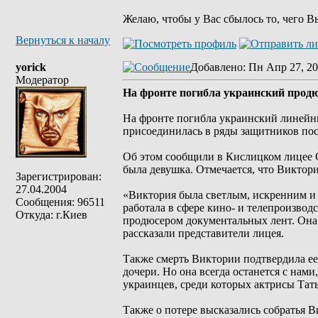
Желаю, чтобы у Вас сбылось то, чего В
Вернуться к началу
yorick
Добавлено
: Пн Апр 27, 20
Модератор
На фронте погибла украинский прод
На фронте погибла украинский линейн
присоединилась в ряды защитников по
Об этом сообщили в Кислицком лицее С
была девушка. Отмечается, что Виктор
Зарегистрирован:
27.04.2004
«Виктория была светлым, искренним и 
Сообщения: 96511
работала в сфере кино- и телепроизво
Откуда: г.Киев
продюсером документальных лент. Она у
рассказали представители лицея.
Также смерть Виктории подтвердила ее 
дочери. Но она всегда останется с нами
украинцев, среди которых актрисы Тат
Также о потере высказались собратья 