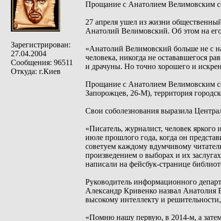
Прощание с Анатолием Велимовским со
27 апреля ушел из жизни общественный
Анатолий Велимовский. Об этом на его
Зарегистрирован:
«Анатолий Велимовский больше не с на
27.04.2004
человека, никогда не остававшегося р
Сообщения: 96511
и драчуны. Но точно хорошего и искрен
Откуда: г.Киев
Прощание с Анатолием Велимовским сос
Запорожцев, 26-М), территория городс
Свои соболезнования выразила Центра
«Писатель, журналист, человек яркого
июле прошлого года, когда он предста
советуем каждому вдумчивому читател
произведением о выборах и их заслуга
написали на фейсбук-странице библиот
Руководитель информационного департ
Александр Кривенко назвал Анатолия 
высокому интеллекту и решительности,
«Помню нашу первую, в 2014-м, а зат