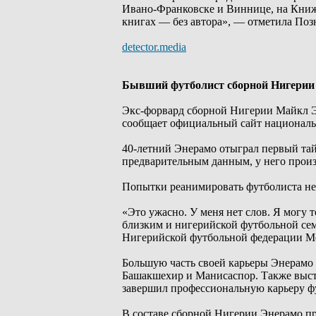
Ивано-Франковске и Виннице, на Книжн
книгах — без автора», — отметила Поз
detector.media
Бывший футболист сборной Нигерии
Экс-форвард сборной Нигерии Майкл Эн
сообщает официальный сайт националь
40-летний Энерамо отыграл первый тайм
предварительным данным, у него произ
Попытки реанимировать футболиста не 
«Это ужасно. У меня нет слов. Я могу т
близким и нигерийской футбольной сем
Нигерийской футбольной федерации М
Большую часть своей карьеры Энерамо 
Башакшехир и Манисаспор. Также высту
завершил профессиональную карьеру ф
В составе сборной Нигерии Энерамо про