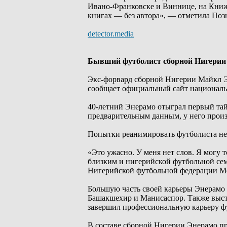
Ивано-Франковске и Виннице, на Книжн
книгах — без автора», — отметила Поз
detector.media
Бывший футболист сборной Нигерии
Экс-форвард сборной Нигерии Майкл Эн
сообщает официальный сайт националь
40-летний Энерамо отыграл первый тайм
предварительным данным, у него произ
Попытки реанимировать футболиста не 
«Это ужасно. У меня нет слов. Я могу т
близким и нигерийской футбольной сем
Нигерийской футбольной федерации М
Большую часть своей карьеры Энерамо 
Башакшехир и Манисаспор. Также высту
завершил профессиональную карьеру ф
В составе сборной Нигерии Энерамо про