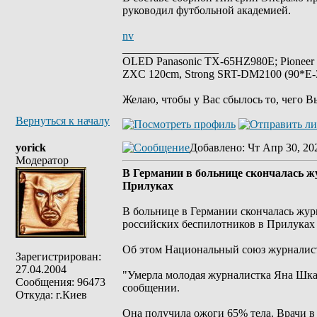
руководил футбольной академией.
nv
_________________
OLED Panasonic TX-65HZ980E; Pioneer
ZXC 120cm, Strong SRT-DM2100 (90*E-30
Желаю, чтобы у Вас сбылось то, чего В
Вернуться к началу
yorick
Добавлено
: Чт Апр 30, 20
Модератор
В Германии в больнице скончалась ж
Прилуках
В больнице в Германии скончалась журн
российских беспилотников в Прилуках 
Oб этом Национальный союз журналист
Зарегистрирован:
27.04.2004
"Умерла молодая журналистка Яна Шкар
Сообщения: 96473
сообщении.
Откуда: г.Киев
Она получила ожоги 65% тела. Врачи в