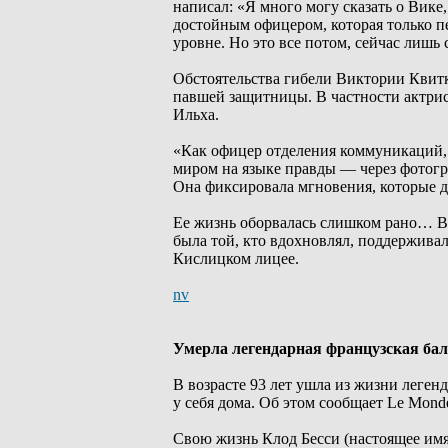
написал: «Я много могу сказать о Вике,
достойным офицером, которая только п
уровне. Но это все потом, сейчас лишь 
Обстоятельства гибели Виктории Квитк
павшей защитницы. В частности актрис
Ильха.
«Как офицер отделения коммуникаций, 
миром на языке правды — через фотогра
Она фиксировала мгновения, которые д
Ее жизнь оборвалась слишком рано… Вме
была той, кто вдохновлял, поддерживал
Кислицком лицее.
nv
Умерла легендарная французская бал
В возрасте 93 лет ушла из жизни леген
у себя дома. Об этом сообщает Le Mond
Свою жизнь Клод Бесси (настоящее имя