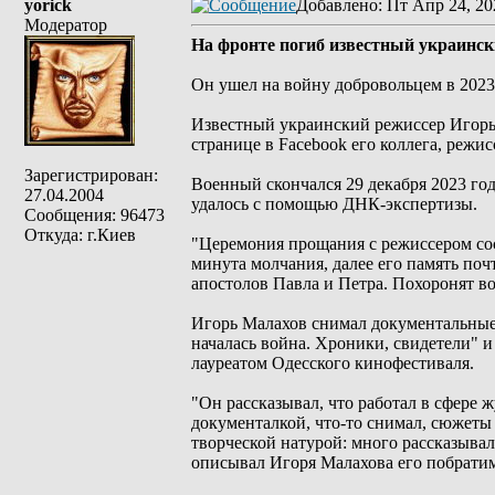
yorick
Добавлено
: Пт Апр 24, 20
Модератор
На фронте погиб известный украинс
Он ушел на войну добровольцем в 2023 
Известный украинский режиссер Игорь
странице в Facebook его коллега, режи
Зарегистрирован:
Военный скончался 29 декабря 2023 год
27.04.2004
удалось с помощью ДНК-экспертизы.
Сообщения: 96473
Откуда: г.Киев
"Церемония прощания с режиссером сос
минута молчания, далее его память поч
апостолов Павла и Петра. Похоронят в
Игорь Малахов снимал документальные 
началась война. Хроники, свидетели" 
лауреатом Одесского кинофестиваля.
"Он рассказывал, что работал в сфере 
документалкой, что-то снимал, сюжеты 
творческой натурой: много рассказывал,
описывал Игоря Малахова его побрати