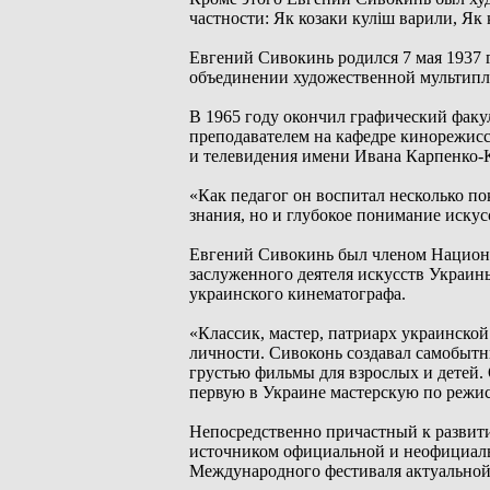
частности: Як козаки куліш варили, Як 
Евгений Сивокинь родился 7 мая 1937 г
объединении художественной мультипл
В 1965 году окончил графический факу
преподавателем на кафедре кинорежисс
и телевидения имени Ивана Карпенко-
«Как педагог он воспитал несколько п
знания, но и глубокое понимание иску
Евгений Сивокинь был членом Национа
заслуженного деятеля искусств Украины
украинского кинематографа.
«Классик, мастер, патриарх украинской
личности. Сивоконь создавал самобытн
грустью фильмы для взрослых и детей.
первую в Украине мастерскую по режис
Непосредственно причастный к развит
источником официальной и неофициаль
Международного фестиваля актуально