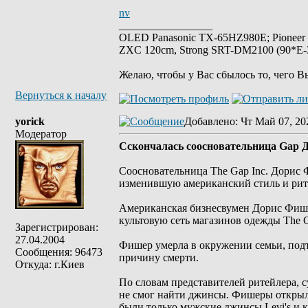
nv
_________________
OLED Panasonic TX-65HZ980E; Pioneer
ZXC 120cm, Strong SRT-DM2100 (90*E-30
Желаю, чтобы у Вас сбылось то, чего В
Вернуться к началу
yorick
Добавлено
: Чт Май 07, 20
Модератор
Сскончалась cоосновательница Gap
Соосновательница The Gap Inc. Дорис 
изменившую американский стиль и рит
Американская бизнесвумен Дорис Фише
культовую сеть магазинов одежды The Ga
Зарегистрирован:
27.04.2004
Фишер умерла в окружении семьи, под
Сообщения: 96473
причину смерти.
Откуда: г.Киев
По словам представителей ритейлера, 
не смог найти джинсы. Фишеры открыл
были только мужские джинсы Levi's и 