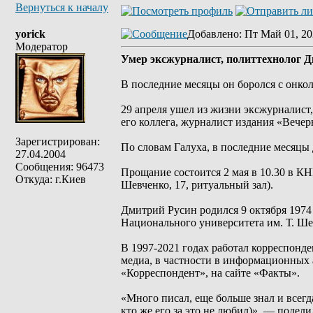
Вернуться к началу
yorick
Добавлено
: Пт Май 01, 20
Модератор
Умер эксжурналист, политтехнолог 
В последние месяцы он боролся с онко
29 апреля ушел из жизни эксжурналист
его коллега, журналист издания «Вече
Зарегистрирован:
По словам Галуха, в последние месяцы
27.04.2004
Сообщения: 96473
Прощание состоится 2 мая в 10.30 в КН
Откуда: г.Киев
Шевченко, 17, ритуальный зал).
Дмитрий Русин родился 9 октября 1974
Национального университета им. Т. Ше
В 1997-2021 годах работал корреспонд
медиа, в частности в информационных
«Корреспондент», на сайте «Факты».
«Много писал, еще больше знал и всегд
кто же его за это не любил)», — подел