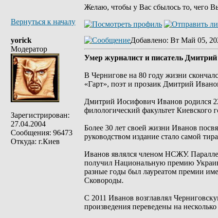
Желаю, чтобы у Вас сбылось то, чего В
Вернуться к началу
yorick
Добавлено
: Вт Май 05, 20
Модератор
Умер журналист и писатель Дмитрий
В Чернигове на 80 году жизни скончал
«Гарт», поэт и прозаик Дмитрий Иван
Дмитрий Иосифович Иванов родился 22
филологический факультет Киевского г
Зарегистрирован:
27.04.2004
Более 30 лет своей жизни Иванов посвя
Сообщения: 96473
руководством издание стало самой тир
Откуда: г.Киев
Иванов являлся членом НСЖУ. Параллел
получил Национальную премию Украины
разные годы был лауреатом премии им
Сковороды.
С 2011 Иванов возглавлял Черниговск
произведения переведены на несколько 