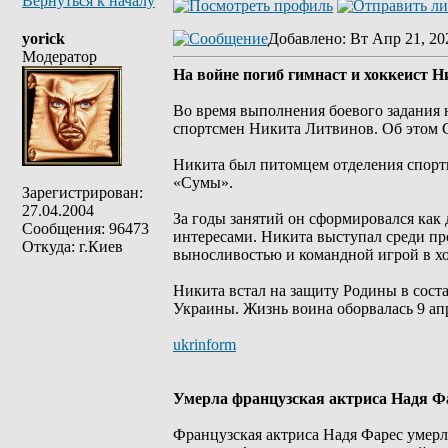
Вернуться к началу
yorick
Добавлено
: Вт Апр 21, 20
Модератор
На войне погиб гимнаст и хоккеист 
Во время выполнения боевого задания
спортсмен Никита Литвинов. Об этом 
Никита был питомцем отделения спор
«Сумы».
Зарегистрирован:
27.04.2004
За годы занятий он сформировался ка
Сообщения: 96473
интересами. Никита выступал среди пр
Откуда: г.Киев
выносливостью и командной игрой в хо
Никита встал на защиту Родины в сос
Украины. Жизнь воина оборвалась 9 апр
ukrinform
Умерла французская актриса Надя Ф
Французская актриса Надя Фарес умерла 