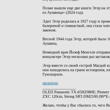
Позже вышли еще две книги Эгер на эту
из Аушвица» (2024 год).
Эдит Эгер родилась в 1927 году и пров
балериной и гимнасткой, она стала чл
законов.
Весной 1944 года Эгер, которой было 16
Аушвиц.
Немецкий врач Йозеф Менгеле отправил
концлагере Эгер несколько раз заставл
Эгер вместе со своей сестрой Магдой н
они находились на грани истощения, и
Гунскирхен.
ukrinform
_________________
OLED Panasonic TX-65HZ980E; Pioneer
ZXC 120cm, Strong SRT-DM2100 (90*E-30
Желаю, чтобы у Вас сбылось то, чего В