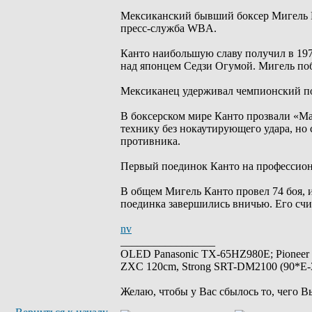
Мексиканский бывший боксер Мигель Ка
пресс-служба WBA.
Канто наибольшую славу получил в 197
над японцем Седзи Огумой. Мигель поб
Мексиканец удерживал чемпионский поя
В боксерском мире Канто прозвали «М
технику без нокаутирующего удара, но 
противника.
Первый поединок Канто на профессиона
В общем Мигель Канто провел 74 боя, и
поединка завершились вничью. Его счи
nv
_________________
OLED Panasonic TX-65HZ980E; Pioneer
ZXC 120cm, Strong SRT-DM2100 (90*E-30
Желаю, чтобы у Вас сбылось то, чего В