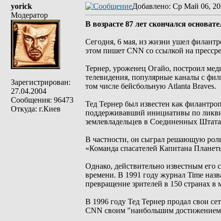
yorick
Добавлено
: Ср Май 06, 20
Модератор
В возрасте 87 лет скончался основат
Сегодня, 6 мая, из жизни ушел филантр
этом пишет CNN со ссылкой на прессрели
Тернер, уроженец Огайо, построил ме
телевидения, популярные каналы с фил
Зарегистрирован:
том числе бейсбольную Atlanta Braves.
27.04.2004
Сообщения: 96473
Тед Тернер был известен как филантр
Откуда: г.Киев
поддерживавший инициативы по ликвид
землевладельцев в Соединенных Штата
В частности, он сыграл решающую роль
«Команда спасателей Капитана Планеты
Однако, действительно известным его с
времени. В 1991 году журнал Time назв
превращение зрителей в 150 странах в
В 1996 году Тед Тернер продал свои се
CNN своим "наибольшим достижением