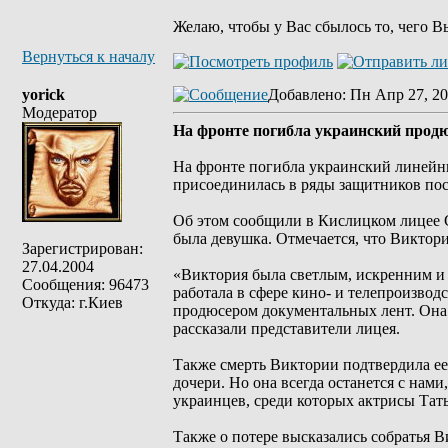
Желаю, чтобы у Вас сбылось то, чего В
Вернуться к началу
yorick
Добавлено
: Пн Апр 27, 20
Модератор
На фронте погибла украинский прод
На фронте погибла украинский линейн
присоединилась в ряды защитников по
Об этом сообщили в Кислицком лицее С
была девушка. Отмечается, что Виктор
Зарегистрирован:
27.04.2004
«Виктория была светлым, искренним и 
Сообщения: 96473
работала в сфере кино- и телепроизво
Откуда: г.Киев
продюсером документальных лент. Она у
рассказали представители лицея.
Также смерть Виктории подтвердила ее 
дочери. Но она всегда останется с нами
украинцев, среди которых актрисы Тат
Также о потере высказались собратья 