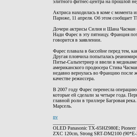
элитного фитнес-центра на прошлой не
Актриса находилась в коме с момента 
Париже, 11 апреля. Об этом сообщает Th
Дочери актрисы Силия и Шана Часман 
Нади Фарес в эту пятницу. Франция пот
говорится в заявлении.
Фарес плавала в бассейне перед тем, к
Другая пловчиха попыталась реанимиро
Питье-Сальпетриер и ввели в медикаме
американского продюсера Стива Часмана
недавно вернулась во Францию ​​после
качестве режиссера.
В 2007 году Фарес перенесла операцию 
которые ей сделали за четыре года. Пе
главной роли в триллере Багровая река.
Марсель.
nv
_________________
OLED Panasonic TX-65HZ980E; Pioneer
ZXC 120cm, Strong SRT-DM2100 (90*E-30