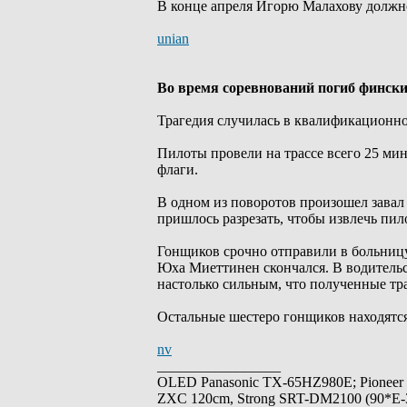
В конце апреля Игорю Малахову должно
unian
Во время соревнований погиб финс
Трагедия случилась в квалификационно
Пилоты провели на трассе всего 25 ми
флаги.
В одном из поворотов произошел завал
пришлось разрезать, чтобы извлечь пил
Гонщиков срочно отправили в больницу
Юха Миеттинен скончался. В водительс
настолько сильным, что полученные т
Остальные шестеро гонщиков находятся
nv
_________________
OLED Panasonic TX-65HZ980E; Pioneer
ZXC 120cm, Strong SRT-DM2100 (90*E-30