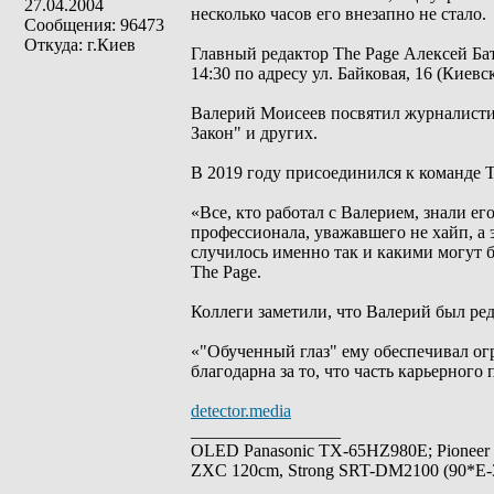
27.04.2004
несколько часов его внезапно не стало.
Сообщения: 96473
Откуда: г.Киев
Главный редактор The Page Алексей Ба
14:30 по адресу ул. Байковая, 16 (Киев
Валерий Моисеев посвятил журналистике
Закон" и других.
В 2019 году присоединился к команде T
«Все, кто работал с Валерием, знали е
профессионала, уважавшего не хайп, а 
случилось именно так и какими могут б
The Page.
Коллеги заметили, что Валерий был ре
«"Обученный глаз" ему обеспечивал ог
благодарна за то, что часть карьерного
detector.media
_________________
OLED Panasonic TX-65HZ980E; Pioneer
ZXC 120cm, Strong SRT-DM2100 (90*E-30