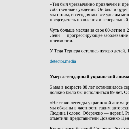
«Тед был чрезвычайно привлечен и пре
собственные суждения. Он был и будет 
мы стоим, и сегодня мы все уделим мин
председатель правления и генеральны
Чуть больше месяца за свое 80-летие в
Леви — прогрессирующее заболевание м
пневмонии.
У Теда Тернера остались пятеро детей, 
detector.media
Умер легендарный украинский аним
5 мая в возрасте 88 лет остановилось 
должно было бы исполниться 89 лет. О
«Не стало легенды украинской анимаци
мы обязаны в частности таким авторски
Людина і слово, Обережно — нерви!, Рок
отметили представители Довженко-Цен
Кроме этого Евгений Сивокинь был худ