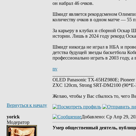
он набрал 46 очков.
Шмидт является рекордсменом Олимпийс
количеству очков в одном матче — 55 
За карьеру в клубах и сборной Оскар Ш
истории. Лишь в 2024 году рекорд Оск
Шмидт никогда не играл в НБА и прове
детства будущей звезды баскетбола Коб
профессионально играть в 2003 году, а 
nv
_________________
OLED Panasonic TX-65HZ980E; Pioneer
ZXC 120cm, Strong SRT-DM2100 (90*E-30
Желаю, чтобы у Вас сбылось то, чего В
Вернуться к началу
yorick
Добавлено
: Ср Апр 29, 20
Модератор
Умер общественный деятель, публиц