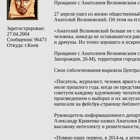
Прощание с Анатолием Велимовским со
27 апреля ушел из жизни общественный
Анатолий Велимовский. Об этом на его
Зарегистрирован:
«Анатолий Велимовский больше не с на
27.04.2004
человека, никогда не остававшегося р
Сообщения: 96473
и драчуны. Но точно хорошего и искрен
Откуда: г.Киев
Прощание с Анатолием Велимовским сос
Запорожцев, 26-М), территория городс
Свои соболезнования выразила Центра
«Писатель, журналист, человек яркого
июле прошлого года, когда он предста
советуем каждому вдумчивому читател
произведением о выборах и их заслуга
написали на фейсбук-странице библиот
Руководитель информационного департ
Александр Кривенко назвал Анатолия 
высокому интеллекту и решительности,
«Помню нашу первую, в 2014-м, а зат