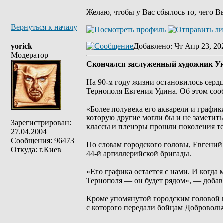
Желаю, чтобы у Вас сбылось то, чего В
Вернуться к началу
yorick
Добавлено
: Чт Апр 23, 20
Модератор
Скончался заслуженный художник У
На 90-м году жизни остановилось серд
Тернополя Евгения Удина. Об этом соо
«Более полувека его акварели и графи
которую другие могли бы и не заметить.
Зарегистрирован:
классы и пленэры прошли поколения те
27.04.2004
Сообщения: 96473
По словам городского головы, Евгений
Откуда: г.Киев
44-й артиллерийской бригады.
«Его графика остается с нами. И когда
Тернополя — он будет рядом», — добав
Кроме упомянутой городским головой п
с которого передали бойцам Доброволь