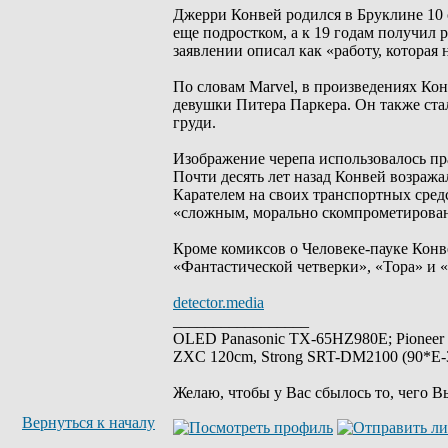
Джерри Конвей родился в Бруклине 10 
еще подростком, а к 19 годам получил 
заявлении описал как «работу, которая
По словам Marvel, в произведениях Ко
девушки Питера Паркера. Он также стал
груди.
Изображение черепа использовалось пр
Почти десять лет назад Конвей возраж
Карателем на своих транспортных средс
«сложным, морально скомпрометирован
Кроме комиксов о Человеке-пауке Конве
«Фантастической четверки», «Тора» и 
detector.media
_________________
OLED Panasonic TX-65HZ980E; Pioneer
ZXC 120cm, Strong SRT-DM2100 (90*E-30
Желаю, чтобы у Вас сбылось то, чего В
Вернуться к началу