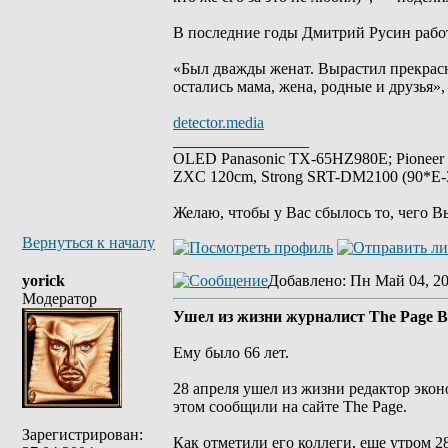
В последние годы Дмитрий Русин работ
«Был дважды женат. Вырастил прекрасн
остались мама, жена, родные и друзья»,
detector.media
_________________
OLED Panasonic TX-65HZ980E; Pioneer
ZXC 120cm, Strong SRT-DM2100 (90*E-30
Желаю, чтобы у Вас сбылось то, чего В
Вернуться к началу
yorick
Добавлено
: Пн Май 04, 2
Модератор
Ушел из жизни журналист The Page 
Ему было 66 лет.
28 апреля ушел из жизни редактор экон
этом сообщили на сайте The Page.
Зарегистрирован:
Как отметили его коллеги, еще утром 2