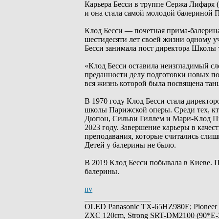
Карьера Бесси в труппе Сержа Лифаря 
и она стала самой молодой балериной 
Клод Бесси — почетная прима-балерина
шестидесяти лет своей жизни одному у
Бесси занимала пост директора Школы 
«Клод Бесси оставила неизгладимый сл
преданности делу подготовки новых по
вся жизнь которой была посвящена тан
В 1970 году Клод Бесси стала директор
школы Парижской оперы. Среди тех, кто
Дюпон, Сильви Гиллем и Мари-Клод Пье
2023 году. Завершение карьеры в качес
преподавания, которые считались сли
Детей у балерины не было.
В 2019 Клод Бесси побывала в Киеве. 
балерины.
nv
_________________
OLED Panasonic TX-65HZ980E; Pioneer
ZXC 120cm, Strong SRT-DM2100 (90*E-30