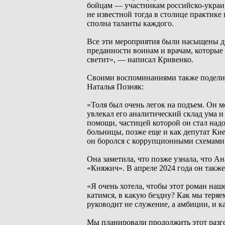
бойцам — участникам российско-украин
не известной тогда в столице практике
сполна таланты каждого.
Все эти мероприятия были насыщены д
преданности воинам и врачам, которые з
светит», — написал Кривенко.
Своими воспоминаниями также поделил
Наталья Позняк:
«Толя был очень легок на подъем. Он мо
увлекал его аналитический склад ума 
помощи, частицей которой он стал надо
больницы, позже еще и как депутат Кие
он боролся с коррупционными схемами
Она заметила, что позже узнала, что А
«Княжич». В апреле 2024 года он такж
«Я очень хотела, чтобы этот роман наше
катимся, в какую бездну? Как мы теряе
руководит не служение, а амбиции, и ка
Мы планировали продолжить этот разго