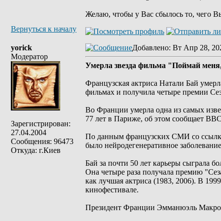
Желаю, чтобы у Вас сбылось то, чего В
Вернуться к началу
yorick
Добавлено
: Вт Апр 28, 20
Модератор
Умерла звезда фильма "Поймай меня
Французская актриса Натали Бай умерла
фильмах и получила четыре премии Сез
Во Франции умерла одна из самых изве
77 лет в Париже, об этом сообщает BBC
Зарегистрирован:
27.04.2004
По данным французских СМИ со ссылкой
Сообщения: 96473
было нейродегенеративное заболевание
Откуда: г.Киев
Бай за почти 50 лет карьеры сыграла б
Она четыре раза получала премию "Сез
как лучшая актриса (1983, 2006). В 19
кинофестивале.
Президент Франции Эмманюэль Макрон 