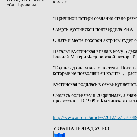
кругах.
обл.г.Бровары
"Причиной потери сознания стало резко
Смерть Кустинской подтвердила РИА "Но
О дате и месте похорон актрисы будет 
Наталья Кустинская впала в кому 5 дек
Божией Матери Федоровской, который у
"Год назад она упала с постели. Ноги 
которые не позволяли ей ходить", - расс
Кустинская родилась в семье куплети
Снялась более чем в 20 фильмах, а зна
профессию". В 1999 г. Кустинская стал
http://www.utro.ru/articles/2012/12/13/108
_________________
УКРАЇНА ПОНАД УСЕ!!!