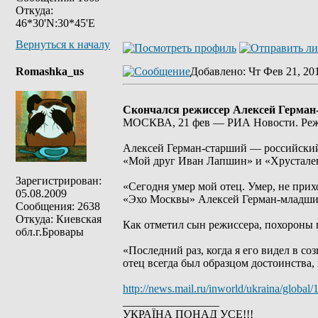
Откуда:
46*30'N:30*45'E
Вернуться к началу
Romashka_us
Добавлено
: Чт Фев 21, 20
Скончался режиссер Алексей Герман
МОСКВА, 21 фев — РИА Новости. Режис
Алексей Герман-старший — российский 
«Мой друг Иван Лапшин» и «Хрусталев
Зарегистрирован:
«Сегодня умер мой отец. Умер, не прих
05.08.2009
«Эхо Москвы» Алексей Герман-младши
Сообщения: 2638
Откуда: Киевская
Как отметил сын режиссера, похороны 
обл.г.Бровары
«Последний раз, когда я его видел в с
отец всегда был образцом достоинства
http://news.mail.ru/inworld/ukraina/globa
_________________
УКРАЇНА ПОНАД УСЕ!!!