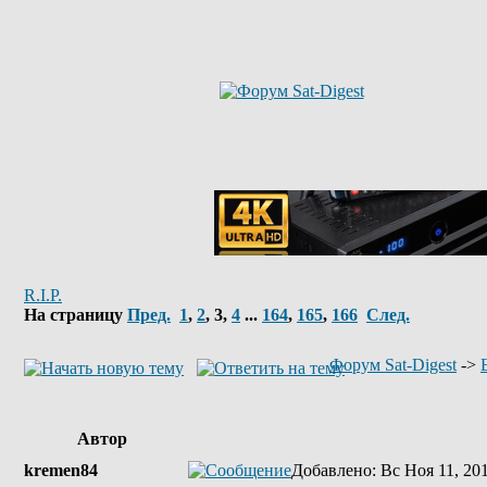
R.I.P.
На страницу
Пред.
1
,
2
,
3
,
4
...
164
,
165
,
166
След.
Форум Sat-Digest
->
Автор
kremen84
Добавлено
: Вс Ноя 11, 20