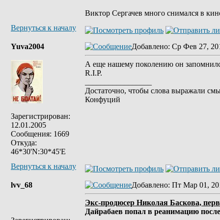
Виктор Сергачев много снимался в кино
Вернуться к началу
Yuva2004
Добавлено
: Ср Фев 27, 20
А еще нашему поколению он запомнился
R.I.P.
_________________
Достаточно, чтобы слова выражали смы
Конфуций
Зарегистрирован:
12.01.2005
Сообщения: 1669
Откуда:
46*30'N:30*45'E
Вернуться к началу
lvv_68
Добавлено
: Пт Мар 01, 20
Экс-продюсер Николая Баскова, перв
Дайрабаев попал в реанимацию после