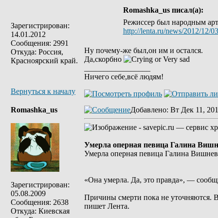
Romashka_us писал(а):
Режиссер был народным арти
Зарегистрирован:
http://lenta.ru/news/2012/12/03
14.01.2012
Сообщения: 2991
Ну почему-же был,он им и остался.
Откуда: Россия,
Да,скорбно
Красноярский край.
_________________
Ничего себе,всё людям!
Вернуться к началу
Romashka_us
Добавлено
: Вт Дек 11, 20
Умерла оперная певица Галина Вишн
Умерла оперная певица Галина Вишнев
«Она умерла. Да, это правда», — сообщ
Зарегистрирован:
05.08.2009
Причины смерти пока не уточняются. В
Сообщения: 2638
пишет Лента.
Откуда: Киевская