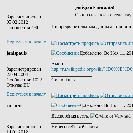
janispauls писал(а):
Скончался актер и телевед
Зарегистрирован:
05.02.2012
По предварительным данным, причиной 
Сообщения: 990
Вернуться к началу
janispauls
Добавлено
: Вс Ноя 11, 20
Аминь
Зарегистрирован:
http://ru.wikipedia.org/wik
27.04.2004
_________________
Сообщения: 1022
Gott mit uns
Откуда: EU
Вернуться к началу
гиг-ант
Добавлено
: Вс Ноя 11, 20
Да,скорбная весть.
_________________
Зарегистрирован:
Ничего себе,всё людям!
14.01.2012