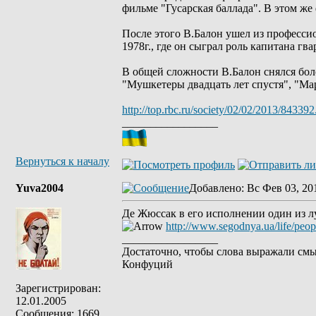
фильме "Гусарская баллада". В этом ж
После этого В.Балон ушел из професси
1978г., где он сыграл роль капитана гв
В общей сложности В.Балон снялся бол
"Мушкетеры двадцать лет спустя", "Ма
http://top.rbc.ru/society/02/02/2013/843392
_________________
Вернуться к началу
Yuva2004
Добавлено
: Вс Фев 03, 20
Де Жюссак в его исполнении один из л
http://www.segodnya.ua/life/peo
_________________
Достаточно, чтобы слова выражали смы
Конфуций
Зарегистрирован:
12.01.2005
Сообщения: 1669