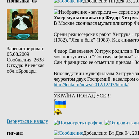
Romashka_us
Добавлено
: Пн Дек 03, 20
Умер мультипликатор Федор Хитрук
В Москве скончался мультипликатор Ф
Среди режиссерских работ Хитрука - тр
(1982), "Лев и бык" (1983). Как анима
Зарегистрирован:
Федор Савельевич Хитрук родился в Тве
05.08.2009
мог поступить на "Союзмультфильм" - э
Сообщения: 2638
Сан-Франциско ее отметили призом "Зо
Откуда: Киевская
обл.г.Бровары
Впоследствии мультфильмы Хитрука зав
лауреатом двух Госпремий, кавалером о
http://lenta.ru/news/2012/12/03/hitruk/
_________________
УКРАЇНА ПОНАД УСЕ!!!
Вернуться к началу
гиг-ант
Добавлено
: Вт Дек 04, 20