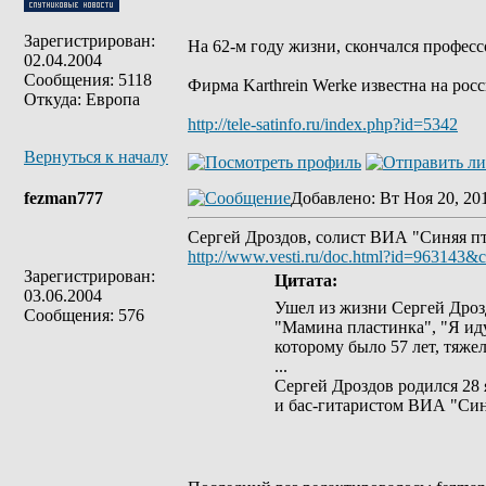
Зарегистрирован:
На 62-м году жизни, скончался професс
02.04.2004
Сообщения: 5118
Фирма Karthrein Werke известна на рос
Откуда: Европа
http://tele-satinfo.ru/index.php?id=5342
Вернуться к началу
fezman777
Добавлено
: Вт Ноя 20, 20
Сергей Дроздов, солист ВИА "Синяя пт
http://www.vesti.ru/doc.html?id=963143&
Зарегистрирован:
Цитата:
03.06.2004
Ушел из жизни Сергей Дроз
Сообщения: 576
"Мамина пластинка", "Я иду
которому было 57 лет, тяжел
...
Сергей Дроздов родился 28 
и бас-гитаристом ВИА "Син