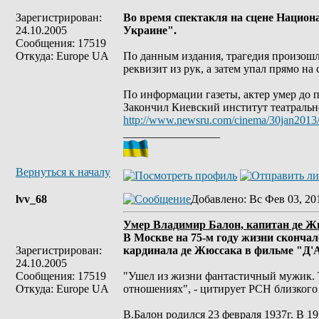
Зарегистрирован:
Во время спектакля на сцене Национ
24.10.2005
Украине".
Сообщения: 17519
Откуда: Europe UA
По данным издания, трагедия произошл
реквизит из рук, а затем упал прямо на
По информации газеты, актер умер до 
Закончил Киевский институт театрально
http://www.newsru.com/cinema/30jan2013
_________________
Вернуться к началу
lvv_68
Добавлено
: Вс Фев 03, 20
Умер Владимир Балон, капитан де Ж
В Москве на 75-м году жизни сконча
Зарегистрирован:
кардинала де Жюссака в фильме "Д'
24.10.2005
Сообщения: 17519
"Ушел из жизни фантастичный мужик. Т
Откуда: Europe UA
отношениях", - цитирует РСН близкого
В.Балон родился 23 февраля 1937г. В 1