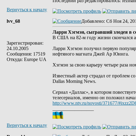
Последний раз редактировалось: fezman7
Вернуться к началу
lvv_68
Добавлено
: Сб Ноя 24, 20
Ларри Хэгмэн, сыгравший злодея в се
В США на 82-м году жизни скончался а
Зарегистрирован:
24.10.2005
Ларри Хэгмэн получил первую популярн
Сообщения: 17519
нефтяного магната Джей Ар Юинга.
Откуда: Europe UA
Хэгмэн за свою карьеру четыре раза но
Известный актер страдал от проблем со
Dallas Morning News.
Сериал «Даллас», в котором повествует
телесериалов, именно он положил нача
http://www.ntv.ru/novosti/371677/#ixzz
_________________
Вернуться к началу