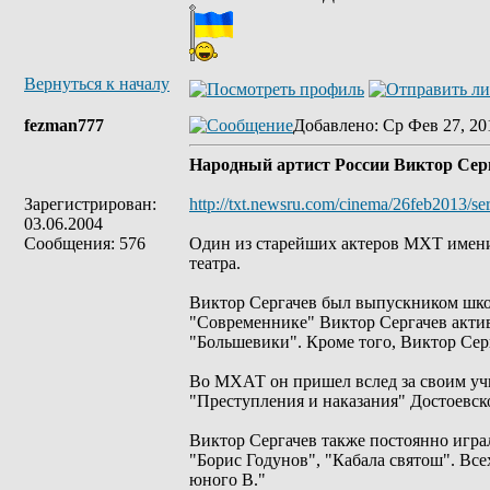
Вернуться к началу
fezman777
Добавлено
: Ср Фев 27, 20
Народный артист России Виктор Серг
Зарегистрирован:
http://txt.newsru.com/cinema/26feb2013/se
03.06.2004
Сообщения: 576
Один из старейших актеров МХТ имени 
театра.
Виктор Сергачев был выпускником школ
"Современнике" Виктор Сергачев активн
"Большевики". Кроме того, Виктор Сер
Во МХАТ он пришел вслед за своим учи
"Преступления и наказания" Достоевско
Виктор Сергачев также постоянно играл
"Борис Годунов", "Кабала святош". Все
юного В."