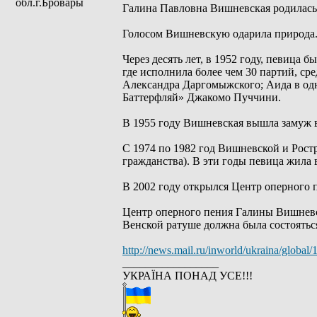
обл.г.Бровары
Галина Павловна Вишневская родилась 2
Голосом Вишневскую одарила природа. Б
Через десять лет, в 1952 году, певица 
где исполнила более чем 30 партий, с
Александра Даргомыжского; Аида в одн
Баттерфляй» Джакомо Пуччини.
В 1955 году Вишневская вышла замуж в
С 1974 по 1982 год Вишневской и Рос
гражданства). В эти годы певица жила 
В 2002 году открылся Центр оперного 
Центр оперного пения Галины Вишневско
Венской ратуше должна была состоятьс
http://news.mail.ru/inworld/ukraina/global
_________________
УКРАЇНА ПОНАД УСЕ!!!