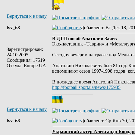
Вернуться к началу
lvv_68
Добавлено
: Вт Дек 18, 20
В ДТП погиб Анатолий Заяев
Экс-наставник «Таврии» и «Металлурга
Зарегистрирован:
24.10.2005
Сегодня вечером на трассе под Мелито
Сообщения: 17519
Откуда: Europe UA
Анатолию Николаевичу был 81 год. Как
вспоминают сезон 1997-1998 годов, ког
В последнее время Анатолий Николаев
http://football.sport.ua/news/175935
_________________
Вернуться к началу
lvv_68
Добавлено
: Ср Янв 30, 20
Украинский актер Александр Бондаре