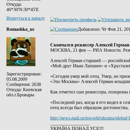
Откуда:
46*30'N:30*45'E
Вернуться к началу
Romashka_us
Добавлено
: Чт Фев 21, 20
Скончался режиссер Алексей Герман
МОСКВА, 21 фев — РИА Новости. Режис
Алексей Герман-старший — российский 
«Мой друг Иван Лапшин» и «Хрусталев
Зарегистрирован:
«Сегодня умер мой отец. Умер, не прих
05.08.2009
«Эхо Москвы» Алексей Герман-младши
Сообщения: 2638
Откуда: Киевская
Как отметил сын режиссера, похороны 
обл.г.Бровары
«Последний раз, когда я его видел в с
отец всегда был образцом достоинства
http://news.mail.ru/inworld/ukraina/globa
_________________
УКРАЇНА ПОНАД УСЕ!!!