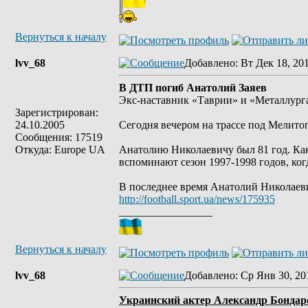
Вернуться к началу
lvv_68
Добавлено
: Вт Дек 18, 20
В ДТП погиб Анатолий Заяев
Экс-наставник «Таврии» и «Металлурга
Зарегистрирован:
24.10.2005
Сегодня вечером на трассе под Мелито
Сообщения: 17519
Откуда: Europe UA
Анатолию Николаевичу был 81 год. Как
вспоминают сезон 1997-1998 годов, ког
В последнее время Анатолий Николаев
http://football.sport.ua/news/175935
_________________
Вернуться к началу
lvv_68
Добавлено
: Ср Янв 30, 20
Украинский актер Александр Бондаре