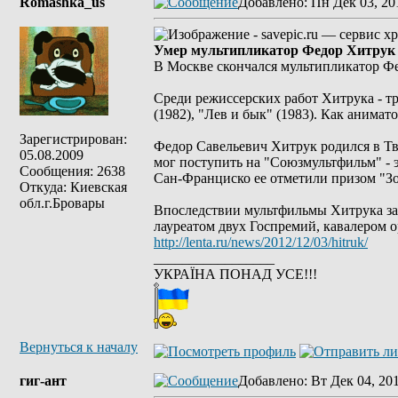
Romashka_us
Добавлено
: Пн Дек 03, 20
Умер мультипликатор Федор Хитрук
В Москве скончался мультипликатор Ф
Среди режиссерских работ Хитрука - тр
(1982), "Лев и бык" (1983). Как анима
Зарегистрирован:
Федор Савельевич Хитрук родился в Тве
05.08.2009
мог поступить на "Союзмультфильм" - э
Сообщения: 2638
Сан-Франциско ее отметили призом "Зо
Откуда: Киевская
обл.г.Бровары
Впоследствии мультфильмы Хитрука зав
лауреатом двух Госпремий, кавалером о
http://lenta.ru/news/2012/12/03/hitruk/
_________________
УКРАЇНА ПОНАД УСЕ!!!
Вернуться к началу
гиг-ант
Добавлено
: Вт Дек 04, 20