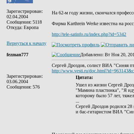
Зарегистрирован:
На 62-м году жизни, скончался професс
02.04.2004
Сообщения: 5118
Фирма Karthrein Werke известна на рос
Откуда: Европа
http://tele-satinfo.ru/index.php?id=5342
Вернуться к началу
fezman777
Добавлено
: Вт Ноя 20, 20
Сергей Дроздов, солист ВИА "Синяя пт
http://www.vesti.ru/doc.html?id=963143&
Зарегистрирован:
Цитата:
03.06.2004
Ушел из жизни Сергей Дроз
Сообщения: 576
"Мамина пластинка", "Я иду
которому было 57 лет, тяжел
...
Сергей Дроздов родился 28 
и бас-гитаристом ВИА "Син