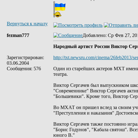
Вернуться к началу
fezman777
Добавлено
: Ср Фев 27, 20
Народный артист России Виктор Серг
Зарегистрирован:
http://txt.newsru.com/cinema/26feb2013/se
03.06.2004
Сообщения: 576
Один из старейших актеров МХТ имени 
театра.
Виктор Сергачев был выпускником школ
"Современнике" Виктор Сергачев активн
"Большевики". Кроме того, Виктор Сер
Во МХАТ он пришел вслед за своим учи
"Преступления и наказания" Достоевско
Виктор Сергачев также постоянно играл
"Борис Годунов", "Кабала святош". Все
юного В."