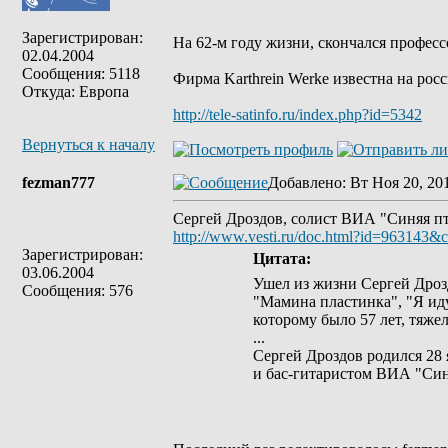
Зарегистрирован:
На 62-м году жизни, скончался професс
02.04.2004
Сообщения: 5118
Фирма Karthrein Werke известна на рос
Откуда: Европа
http://tele-satinfo.ru/index.php?id=5342
Вернуться к началу
fezman777
Добавлено
: Вт Ноя 20, 20
Сергей Дроздов, солист ВИА "Синяя пт
http://www.vesti.ru/doc.html?id=963143&
Зарегистрирован:
Цитата:
03.06.2004
Ушел из жизни Сергей Дроз
Сообщения: 576
"Мамина пластинка", "Я иду
которому было 57 лет, тяжел
...
Сергей Дроздов родился 28 
и бас-гитаристом ВИА "Син