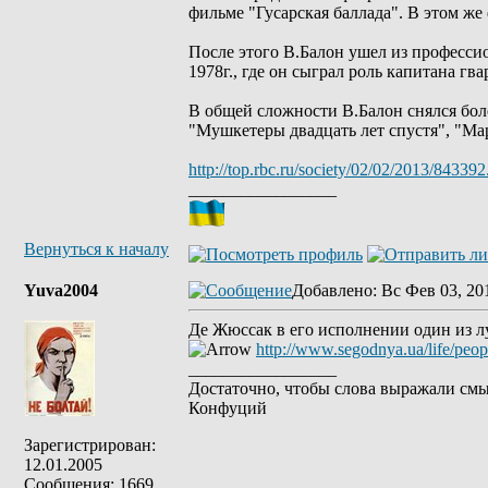
фильме "Гусарская баллада". В этом ж
После этого В.Балон ушел из професси
1978г., где он сыграл роль капитана гв
В общей сложности В.Балон снялся бол
"Мушкетеры двадцать лет спустя", "Ма
http://top.rbc.ru/society/02/02/2013/843392
_________________
Вернуться к началу
Yuva2004
Добавлено
: Вс Фев 03, 20
Де Жюссак в его исполнении один из л
http://www.segodnya.ua/life/peo
_________________
Достаточно, чтобы слова выражали смы
Конфуций
Зарегистрирован:
12.01.2005
Сообщения: 1669