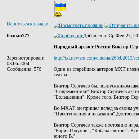
Вернуться к началу
fezman777
Добавлено
: Ср Фев 27, 20
Народный артист России Виктор Серг
Зарегистрирован:
http://txt.newsru.com/cinema/26feb2013/se
03.06.2004
Сообщения: 576
Один из старейших актеров МХТ имени 
театра.
Виктор Сергачев был выпускником школ
"Современнике" Виктор Сергачев активн
"Большевики". Кроме того, Виктор Сер
Во МХАТ он пришел вслед за своим учи
"Преступления и наказания" Достоевско
Виктор Сергачев также постоянно играл
"Борис Годунов", "Кабала святош". Все
юного В."