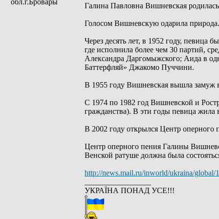
обл.г.Бровары
Галина Павловна Вишневская родилась 2
Голосом Вишневскую одарила природа. Б
Через десять лет, в 1952 году, певица 
где исполнила более чем 30 партий, с
Александра Даргомыжского; Аида в одн
Баттерфляй» Джакомо Пуччини.
В 1955 году Вишневская вышла замуж в
С 1974 по 1982 год Вишневской и Рос
гражданства). В эти годы певица жила 
В 2002 году открылся Центр оперного 
Центр оперного пения Галины Вишневско
Венской ратуше должна была состоятьс
http://news.mail.ru/inworld/ukraina/global
_________________
УКРАЇНА ПОНАД УСЕ!!!