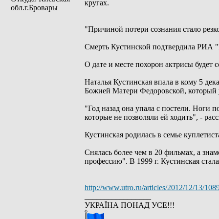
кругах.
обл.г.Бровары
"Причиной потери сознания стало резко
Смерть Кустинской подтвердила РИА "Но
О дате и месте похорон актрисы будет 
Наталья Кустинская впала в кому 5 дек
Божией Матери Федоровской, который у
"Год назад она упала с постели. Ноги 
которые не позволяли ей ходить", - расс
Кустинская родилась в семье куплети
Снялась более чем в 20 фильмах, а зна
профессию". В 1999 г. Кустинская стал
http://www.utro.ru/articles/2012/12/13/108
_________________
УКРАЇНА ПОНАД УСЕ!!!