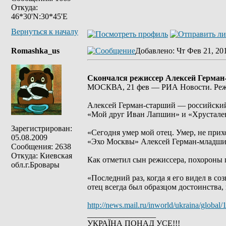
Откуда:
46*30'N:30*45'E
Вернуться к началу
Romashka_us
Добавлено
: Чт Фев 21, 20
Скончался режиссер Алексей Герман
МОСКВА, 21 фев — РИА Новости. Режис
Алексей Герман-старший — российский 
«Мой друг Иван Лапшин» и «Хрусталев
Зарегистрирован:
«Сегодня умер мой отец. Умер, не прих
05.08.2009
«Эхо Москвы» Алексей Герман-младши
Сообщения: 2638
Откуда: Киевская
Как отметил сын режиссера, похороны 
обл.г.Бровары
«Последний раз, когда я его видел в с
отец всегда был образцом достоинства
http://news.mail.ru/inworld/ukraina/globa
_________________
УКРАЇНА ПОНАД УСЕ!!!