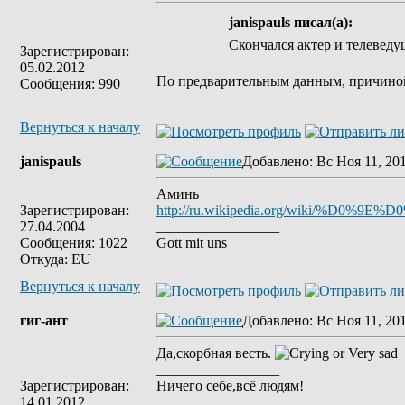
janispauls писал(а):
Скончался актер и телевед
Зарегистрирован:
05.02.2012
По предварительным данным, причиной 
Сообщения: 990
Вернуться к началу
janispauls
Добавлено
: Вс Ноя 11, 20
Аминь
Зарегистрирован:
http://ru.wikipedia.org/wik
27.04.2004
_________________
Сообщения: 1022
Gott mit uns
Откуда: EU
Вернуться к началу
гиг-ант
Добавлено
: Вс Ноя 11, 20
Да,скорбная весть.
_________________
Зарегистрирован:
Ничего себе,всё людям!
14.01.2012