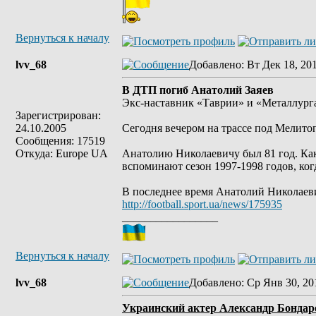
Вернуться к началу
lvv_68
Добавлено
: Вт Дек 18, 20
В ДТП погиб Анатолий Заяев
Экс-наставник «Таврии» и «Металлурга
Зарегистрирован:
24.10.2005
Сегодня вечером на трассе под Мелито
Сообщения: 17519
Откуда: Europe UA
Анатолию Николаевичу был 81 год. Как
вспоминают сезон 1997-1998 годов, ког
В последнее время Анатолий Николаев
http://football.sport.ua/news/175935
_________________
Вернуться к началу
lvv_68
Добавлено
: Ср Янв 30, 20
Украинский актер Александр Бондаре