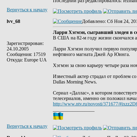
Последний раз редактировалось: fezman7
Вернуться к началу
lvv_68
Добавлено
: Сб Ноя 24, 20
Ларри Хэгмэн, сыгравший злодея в се
В США на 82-м году жизни скончался а
Зарегистрирован:
24.10.2005
Ларри Хэгмэн получил первую популярн
Сообщения: 17519
нефтяного магната Джей Ар Юинга.
Откуда: Europe UA
Хэгмэн за свою карьеру четыре раза но
Известный актер страдал от проблем со
Dallas Morning News.
Сериал «Даллас», в котором повествует
телесериалов, именно он положил нача
http://www.ntv.ru/novosti/371677/#ixzz
_________________
Вернуться к началу