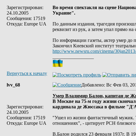
Зарегистрирован:
Во время спектакля на сцене Национ
24.10.2005
Украине".
Сообщения: 17519
Откуда: Europe UA
По данным издания, трагедия произошл
реквизит из рук, а затем упал прямо на
По информации газеты, актер умер до 
Закончил Киевский институт театрально
http://www.newsru.com/cinema/30jan2013
_________________
Вернуться к началу
lvv_68
Добавлено
: Вс Фев 03, 20
Умер Владимир Балон, капитан де Ж
В Москве на 75-м году жизни сконча
Зарегистрирован:
кардинала де Жюссака в фильме "Д'
24.10.2005
Сообщения: 17519
"Ушел из жизни фантастичный мужик. Т
Откуда: Europe UA
отношениях", - цитирует РСН близкого
В.Балон родился 23 февраля 1937г. В 1