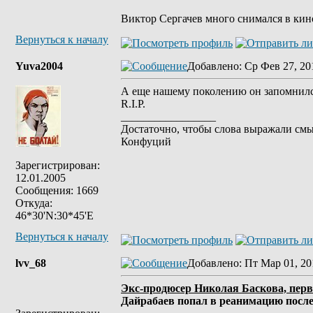
Виктор Сергачев много снимался в кино
Вернуться к началу
Yuva2004
Добавлено
: Ср Фев 27, 20
А еще нашему поколению он запомнился
R.I.P.
_________________
Достаточно, чтобы слова выражали смы
Конфуций
Зарегистрирован:
12.01.2005
Сообщения: 1669
Откуда:
46*30'N:30*45'E
Вернуться к началу
lvv_68
Добавлено
: Пт Мар 01, 20
Экс-продюсер Николая Баскова, перв
Дайрабаев попал в реанимацию после