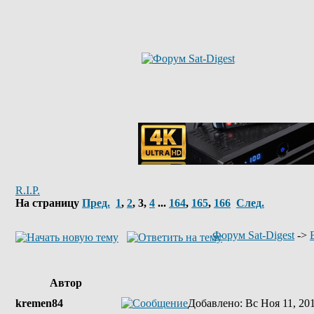
R.I.P.
На страницу
Пред.
1
,
2
,
3
,
4
...
164
,
165
,
166
След.
Форум Sat-Digest
->
Автор
kremen84
Добавлено
: Вс Ноя 11, 20