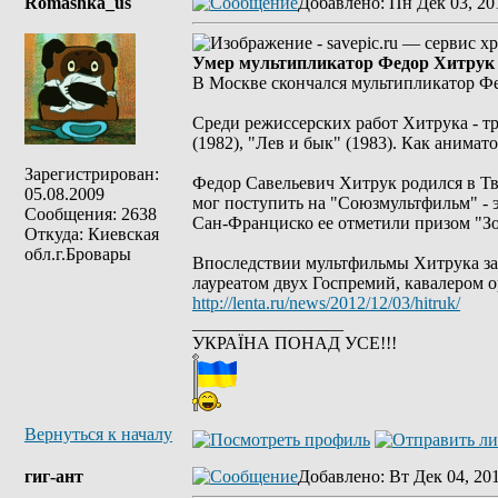
Romashka_us
Добавлено
: Пн Дек 03, 20
Умер мультипликатор Федор Хитрук
В Москве скончался мультипликатор Ф
Среди режиссерских работ Хитрука - тр
(1982), "Лев и бык" (1983). Как анима
Зарегистрирован:
Федор Савельевич Хитрук родился в Тве
05.08.2009
мог поступить на "Союзмультфильм" - э
Сообщения: 2638
Сан-Франциско ее отметили призом "Зо
Откуда: Киевская
обл.г.Бровары
Впоследствии мультфильмы Хитрука зав
лауреатом двух Госпремий, кавалером о
http://lenta.ru/news/2012/12/03/hitruk/
_________________
УКРАЇНА ПОНАД УСЕ!!!
Вернуться к началу
гиг-ант
Добавлено
: Вт Дек 04, 20