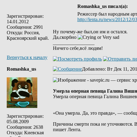
Romashka_us писал(а):
Режиссер был народным арти
Зарегистрирован:
http://lenta.ru/news/2012/12/03
14.01.2012
Сообщения: 2991
Ну почему-же был,он им и остался.
Откуда: Россия,
Да,скорбно
Красноярский край.
_________________
Ничего себе,всё людям!
Вернуться к началу
Romashka_us
Добавлено
: Вт Дек 11, 20
Умерла оперная певица Галина Вишн
Умерла оперная певица Галина Вишнев
«Она умерла. Да, это правда», — сообщ
Зарегистрирован:
05.08.2009
Причины смерти пока не уточняются. В
Сообщения: 2638
пишет Лента.
Откуда: Киевская