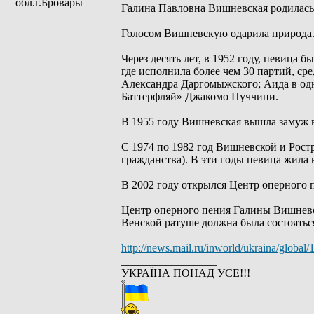
обл.г.Бровары
Галина Павловна Вишневская родилась 2
Голосом Вишневскую одарила природа. Б
Через десять лет, в 1952 году, певица 
где исполнила более чем 30 партий, с
Александра Даргомыжского; Аида в одн
Баттерфляй» Джакомо Пуччини.
В 1955 году Вишневская вышла замуж в
С 1974 по 1982 год Вишневской и Рос
гражданства). В эти годы певица жила 
В 2002 году открылся Центр оперного 
Центр оперного пения Галины Вишневско
Венской ратуше должна была состоятьс
http://news.mail.ru/inworld/ukraina/global
_________________
УКРАЇНА ПОНАД УСЕ!!!