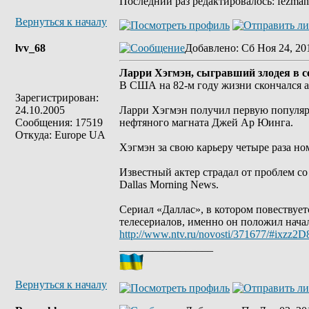
Последний раз редактировалось: fezman7
Вернуться к началу
lvv_68
Добавлено
: Сб Ноя 24, 20
Ларри Хэгмэн, сыгравший злодея в се
В США на 82-м году жизни скончался а
Зарегистрирован:
24.10.2005
Ларри Хэгмэн получил первую популярн
Сообщения: 17519
нефтяного магната Джей Ар Юинга.
Откуда: Europe UA
Хэгмэн за свою карьеру четыре раза но
Известный актер страдал от проблем со
Dallas Morning News.
Сериал «Даллас», в котором повествует
телесериалов, именно он положил нача
http://www.ntv.ru/novosti/371677/#ixzz
_________________
Вернуться к началу