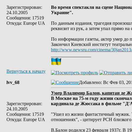
Зарегистрирован:
Во время спектакля на сцене Национ
24.10.2005
Украине".
Сообщения: 17519
Откуда: Europe UA
По данным издания, трагедия произошл
реквизит из рук, а затем упал прямо на
По информации газеты, актер умер до 
Закончил Киевский институт театрально
http://www.newsru.com/cinema/30jan2013
_________________
Вернуться к началу
lvv_68
Добавлено
: Вс Фев 03, 20
Умер Владимир Балон, капитан де Ж
В Москве на 75-м году жизни сконча
Зарегистрирован:
кардинала де Жюссака в фильме "Д'
24.10.2005
Сообщения: 17519
"Ушел из жизни фантастичный мужик. Т
Откуда: Europe UA
отношениях", - цитирует РСН близкого
В.Балон родился 23 февраля 1937г. В 1