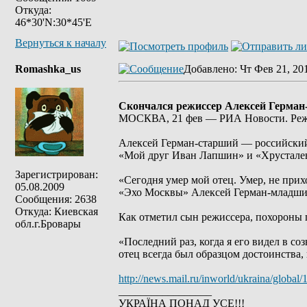
Откуда:
46*30'N:30*45'E
Вернуться к началу
Romashka_us
Добавлено
: Чт Фев 21, 20
Скончался режиссер Алексей Герман
МОСКВА, 21 фев — РИА Новости. Режис
Алексей Герман-старший — российский 
«Мой друг Иван Лапшин» и «Хрусталев
Зарегистрирован:
«Сегодня умер мой отец. Умер, не прих
05.08.2009
«Эхо Москвы» Алексей Герман-младши
Сообщения: 2638
Откуда: Киевская
Как отметил сын режиссера, похороны 
обл.г.Бровары
«Последний раз, когда я его видел в с
отец всегда был образцом достоинства
http://news.mail.ru/inworld/ukraina/globa
_________________
УКРАЇНА ПОНАД УСЕ!!!