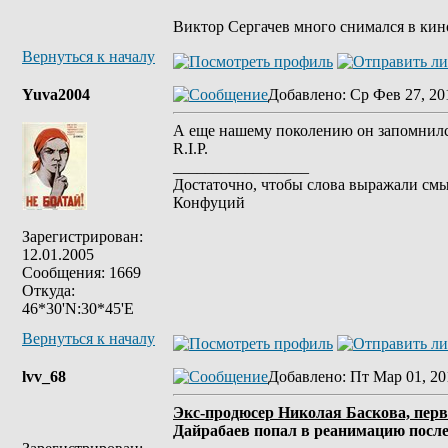
Виктор Сергачев много снимался в кино
Вернуться к началу
Yuva2004
Добавлено
: Ср Фев 27, 20
А еще нашему поколению он запомнился
R.I.P.
_________________
Достаточно, чтобы слова выражали смы
Конфуций
Зарегистрирован:
12.01.2005
Сообщения: 1669
Откуда:
46*30'N:30*45'E
Вернуться к началу
lvv_68
Добавлено
: Пт Мар 01, 20
Экс-продюсер Николая Баскова, перв
Дайрабаев попал в реанимацию после