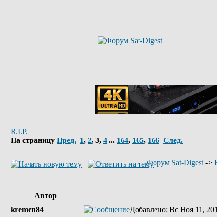
R.I.P.
На страницу
Пред.
1
,
2
,
3
,
4
...
164
,
165
,
166
След.
Форум Sat-Digest
->
Автор
kremen84
Добавлено
: Вс Ноя 11, 20