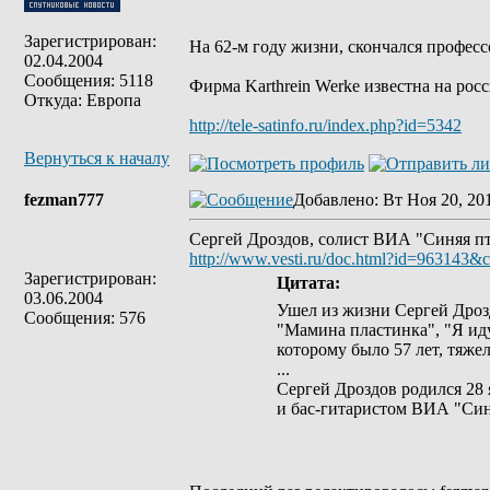
Зарегистрирован:
На 62-м году жизни, скончался професс
02.04.2004
Сообщения: 5118
Фирма Karthrein Werke известна на рос
Откуда: Европа
http://tele-satinfo.ru/index.php?id=5342
Вернуться к началу
fezman777
Добавлено
: Вт Ноя 20, 20
Сергей Дроздов, солист ВИА "Синяя пт
http://www.vesti.ru/doc.html?id=963143&
Зарегистрирован:
Цитата:
03.06.2004
Ушел из жизни Сергей Дроз
Сообщения: 576
"Мамина пластинка", "Я иду
которому было 57 лет, тяжел
...
Сергей Дроздов родился 28 
и бас-гитаристом ВИА "Син