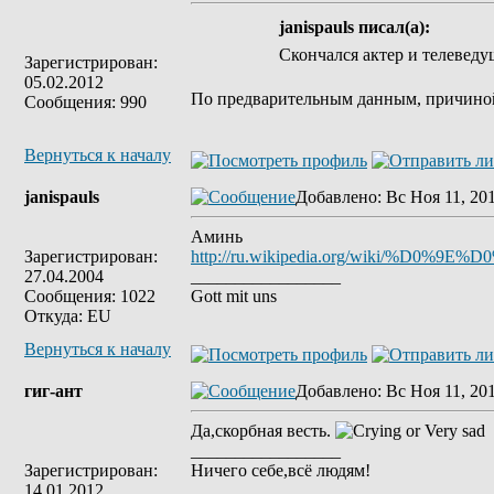
janispauls писал(а):
Скончался актер и телевед
Зарегистрирован:
05.02.2012
По предварительным данным, причиной 
Сообщения: 990
Вернуться к началу
janispauls
Добавлено
: Вс Ноя 11, 20
Аминь
Зарегистрирован:
http://ru.wikipedia.org/wik
27.04.2004
_________________
Сообщения: 1022
Gott mit uns
Откуда: EU
Вернуться к началу
гиг-ант
Добавлено
: Вс Ноя 11, 20
Да,скорбная весть.
_________________
Зарегистрирован:
Ничего себе,всё людям!
14.01.2012