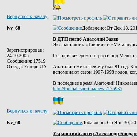
Вернуться к началу
lvv_68
Добавлено
: Вт Дек 18, 20
В ДТП погиб Анатолий Заяев
Экс-наставник «Таврии» и «Металлурга
Зарегистрирован:
24.10.2005
Сегодня вечером на трассе под Мелито
Сообщения: 17519
Откуда: Europe UA
Анатолию Николаевичу был 81 год. Как
вспоминают сезон 1997-1998 годов, ког
В последнее время Анатолий Николаев
http://football.sport.ua/news/175935
_________________
Вернуться к началу
lvv_68
Добавлено
: Ср Янв 30, 20
Украинский актер Александр Бондаре