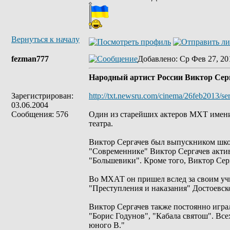
Вернуться к началу
fezman777
Добавлено
: Ср Фев 27, 20
Народный артист России Виктор Серг
Зарегистрирован:
http://txt.newsru.com/cinema/26feb2013/se
03.06.2004
Сообщения: 576
Один из старейших актеров МХТ имени 
театра.
Виктор Сергачев был выпускником школ
"Современнике" Виктор Сергачев активн
"Большевики". Кроме того, Виктор Сер
Во МХАТ он пришел вслед за своим учи
"Преступления и наказания" Достоевско
Виктор Сергачев также постоянно играл
"Борис Годунов", "Кабала святош". Все
юного В."