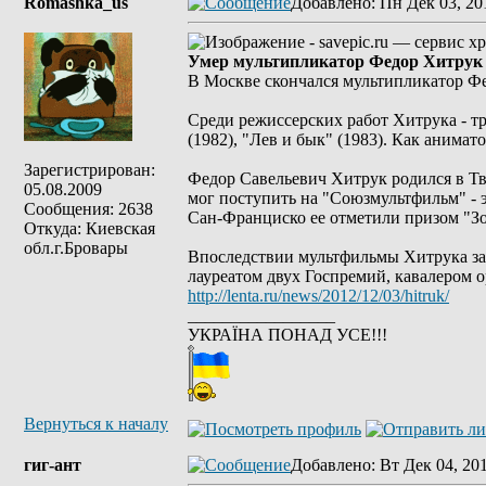
Romashka_us
Добавлено
: Пн Дек 03, 20
Умер мультипликатор Федор Хитрук
В Москве скончался мультипликатор Ф
Среди режиссерских работ Хитрука - тр
(1982), "Лев и бык" (1983). Как анима
Зарегистрирован:
Федор Савельевич Хитрук родился в Тве
05.08.2009
мог поступить на "Союзмультфильм" - э
Сообщения: 2638
Сан-Франциско ее отметили призом "Зо
Откуда: Киевская
обл.г.Бровары
Впоследствии мультфильмы Хитрука зав
лауреатом двух Госпремий, кавалером о
http://lenta.ru/news/2012/12/03/hitruk/
_________________
УКРАЇНА ПОНАД УСЕ!!!
Вернуться к началу
гиг-ант
Добавлено
: Вт Дек 04, 20