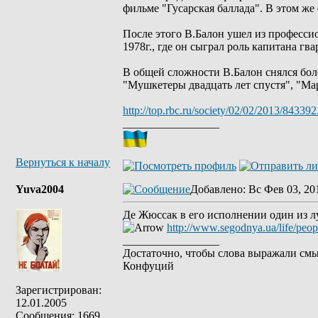
фильме "Гусарская баллада". В этом ж
После этого В.Балон ушел из професси
1978г., где он сыграл роль капитана гв
В общей сложности В.Балон снялся бол
"Мушкетеры двадцать лет спустя", "Ма
http://top.rbc.ru/society/02/02/2013/843392
_________________
Вернуться к началу
Yuva2004
Добавлено
: Вс Фев 03, 20
Де Жюссак в его исполнении один из л
http://www.segodnya.ua/life/peo
_________________
Достаточно, чтобы слова выражали смы
Конфуций
Зарегистрирован:
12.01.2005
Сообщения: 1669