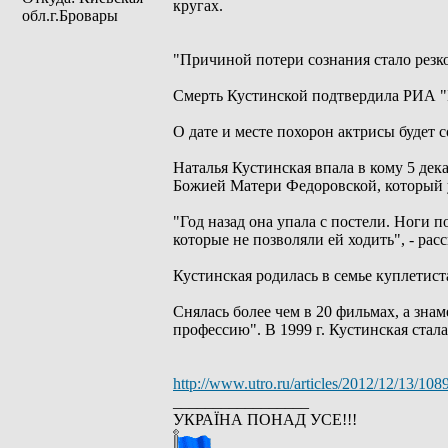
кругах.
обл.г.Бровары
"Причиной потери сознания стало резко
Смерть Кустинской подтвердила РИА "Но
О дате и месте похорон актрисы будет 
Наталья Кустинская впала в кому 5 дек
Божией Матери Федоровской, который у
"Год назад она упала с постели. Ноги 
которые не позволяли ей ходить", - расс
Кустинская родилась в семье куплети
Снялась более чем в 20 фильмах, а зна
профессию". В 1999 г. Кустинская стал
http://www.utro.ru/articles/2012/12/13/108
_________________
УКРАЇНА ПОНАД УСЕ!!!