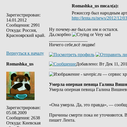
Romashka_us писал(а):
Режиссер был народным арти
Зарегистрирован:
http://lenta.ru/news/2012/12/03
14.01.2012
Сообщения: 2991
Ну почему-же был,он им и остался.
Откуда: Россия,
Да,скорбно
Красноярский край.
_________________
Ничего себе,всё людям!
Вернуться к началу
Romashka_us
Добавлено
: Вт Дек 11, 20
Умерла оперная певица Галина Вишн
Умерла оперная певица Галина Вишнев
«Она умерла. Да, это правда», — сообщ
Зарегистрирован:
05.08.2009
Причины смерти пока не уточняются. В
Сообщения: 2638
пишет Лента.
Откуда: Киевская