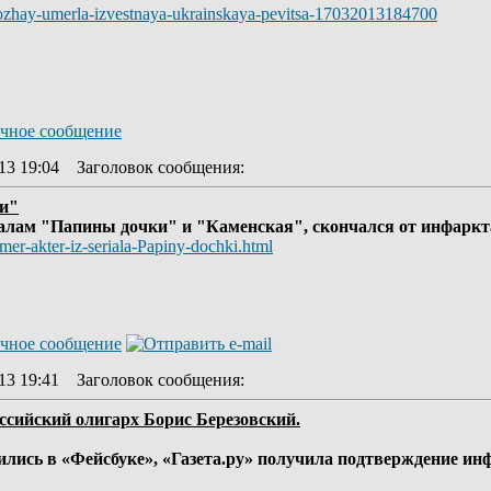
-hozhay-umerla-izvestnaya-ukrainskaya-pevitsa-17032013184700
13 19:04
Заголовок сообщения
:
ки"
лам "Папины дочки" и "Каменская", скончался от инфаркта в
er-akter-iz-seriala-Papiny-dochki.html
13 19:41
Заголовок сообщения
:
сий­ский оли­гарх Бо­рис Бе­ре­зов­ский.
лись в «Фейс­бу­ке», «Га­зе­та.ру» по­лу­чи­ла под­твер­жде­ние ин­ф