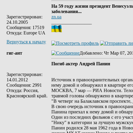
На 59 году жизни президент Венесуэл
заболевания...
Зарегистрирован:
zn.ua
24.10.2005
_________________
Сообщения: 17519
Откуда: Europe UA
Вернуться к началу
гиг-ант
Добавлено
: Чт Мар 07, 20
Погиб актер Андрей Панин
Зарегистрирован:
14.01.2012
Источник в правоохранительных органах
Сообщения: 2991
нему домой и обнаружил в квартире его
Откуда: Россия,
МОСКВА, 7 мар — РИА Новости. Тело ар
Красноярский край.
травмой головы обнаружено в квартир
"В четверг на Балаклавском проспекте,
В свою очередь источник в правоохрани
Панина приехал к нему домой и обнару
Один из последних фильмов с его уча
"Нику" в категории за лучшую мужскую
Панин родился 28 мая 1962 года в Нов