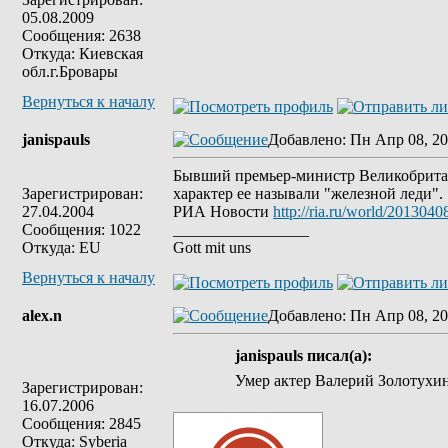
05.08.2009
Сообщения: 2638
Откуда: Киевская
обл.г.Бровары
Вернуться к началу
janispauls
Добавлено
: Пн Апр 08, 20
Бывший премьер-министр Великобритани
Зарегистрирован:
характер ее называли "железной леди".
27.04.2004
РИА Новости
http://ria.ru/world/20130
Сообщения: 1022
_________________
Откуда: EU
Gott mit uns
Вернуться к началу
alex.n
Добавлено
: Пн Апр 08, 20
janispauls писал(а):
Умер актер Валерий Золотухин
Зарегистрирован:
16.07.2006
Сообщения: 2845
Откуда: Syberia