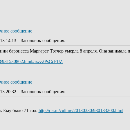
13 14:13
Заголовок сообщения
:
и баронесса Маргарет Тэтчер умерла 8 апреля. Она занимала по
408/931530862.html#ixzz2PsCcFIJZ
13 20:32
Заголовок сообщения
:
. Ему былo 71 год.
http://ria.ru/culture/20130330/930133200.html