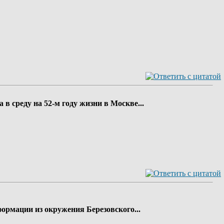
 среду на 52-м году жизни в Москве...
ор­ма­ции из окру­же­ния Бе­ре­зов­ско­го...