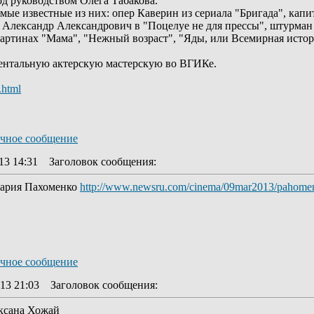
д руководством Олега Табакова.
мые известные из них: опер Каверин из сериала "Бригада", кап
 Александр Александрович в "Поцелуе не для прессы", штурман 
ртинах "Мама", "Нежный возраст", "Яды, или Всемирная истори
ентальную актерскую мастерскую во ВГИКе.
.html
13 14:31
Заголовок сообщения
:
Мария Пахоменко
http://www.newsru.com/cinema/09mar2013/pahome
13 21:03
Заголовок сообщения
:
Оксана Хожай