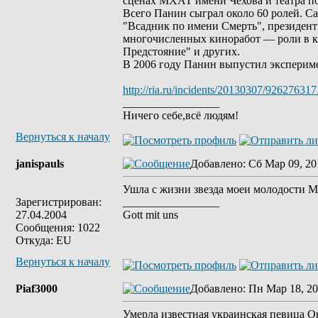
сценах МХАТ имени Чехова и театра по
Всего Панин сыграл около 60 ролей. Са
"Всадник по имени Смерть", президент
многочисленных киноработ — роли в ка
Предстояние" и других.
В 2006 году Панин выпустил эксперим
http://ria.ru/incidents/20130307/926276317
_________________
Ничего себе,всё людям!
Вернуться к началу
janispauls
Добавлено
: Сб Мар 09, 20
Ушла с жизни звезда моеи молодости 
Зарегистрирован:
_________________
27.04.2004
Gott mit uns
Сообщения: 1022
Откуда: EU
Вернуться к началу
Piaf3000
Добавлено
: Пн Мар 18, 20
Умерла известная украинская певица 