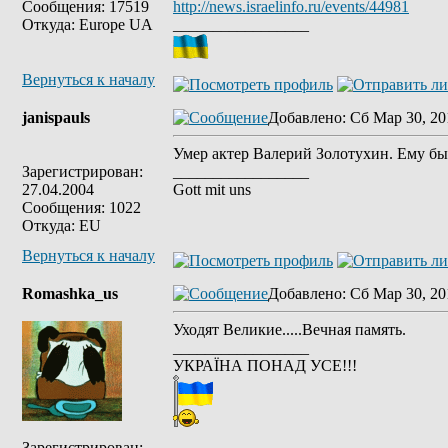
Сообщения: 17519
http://news.israelinfo.ru/events/44981
Откуда: Europe UA
_________________
Вернуться к началу
janispauls
Добавлено
: Сб Мар 30, 20
Умер актер Валерий Золотухин. Ему бы
Зарегистрирован:
_________________
27.04.2004
Gott mit uns
Сообщения: 1022
Откуда: EU
Вернуться к началу
Romashka_us
Добавлено
: Сб Мар 30, 20
Уходят Великие.....Вечная память.
_________________
УКРАЇНА ПОНАД УСЕ!!!
Зарегистрирован: