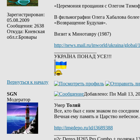
«Церемония прощания с Олегом Тимофее
Зарегистрирован:
В фильмографии Олега Хабалова более 3
05.08.2009
«Возвращение Будулая».
Сообщения: 2638
Откуда: Киевская
Визит к Минотавру (1987)
обл.г.Бровары
http://news.mail.ru/inworld/ukraina/globa
_________________
УКРАЇНА ПОНАД УСЕ!!!
Вернуться к началу
SGN
Добавлено
: Пн Май 13, 20
Модератор
Умер
Толяй
Все, кто был с ним знаком по соседним
Вечная ему память и Царство небесное..
http://imgdepo.ru/id/i3689388
_________________
u2c Denys H265 Pro Combo + полярка 135