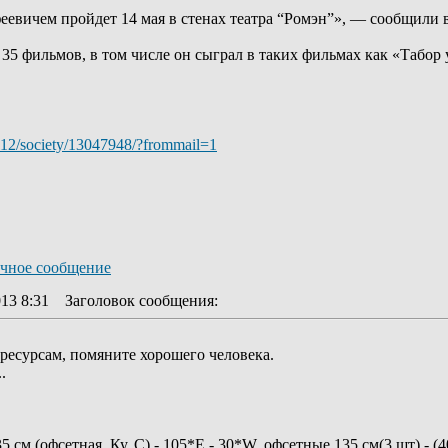
вичем пройдет 14 мая в стенах театра “Ромэн”», — сообщили в
5 фильмов, в том числе он сыграл в таких фильмах как «Табор 
l/112/society/13047948/?frommail=1
13 8:31
Заголовок сообщения
:
 ресурсам, помяните хорошего человека.
.
 см (офсетная, Ку, С) - 105*Е - 30*W, офсетные 135 см(3 шт) - (