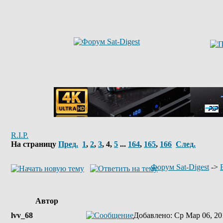
R.I.P.
На страницу
Пред.
1
,
2
,
3
,
4
,
5
...
164
,
165
,
166
След.
Форум Sat-Digest
->
Автор
lvv_68
Добавлено
: Ср Мар 06, 20