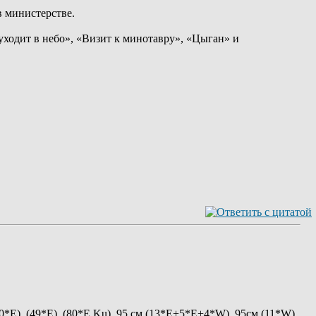
 министерстве.
уходит в небо», «Визит к минотавру», «Цыган» и
40*Е), (49*Е), (80*E Ku), 95 см (13*E+5*E+4*W), 95см (11*W),