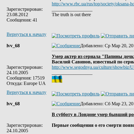
http://www.rbc.ua/rus/top/society/oksana
Зарегистрирован:
_________________
23.08.2012
The truth is out there
Сообщения: 41
Вернуться к началу
lvv_68
Добавлено
: Ср Мар 20, 20
Умер актер из сериала "Папины доч
Василий Савинов, известный по сериа
Зарегистрирован:
http://www.segodnya.ua/culture/showbiz/Um
24.10.2005
_________________
Сообщения: 17519
Откуда: Europe UA
Вернуться к началу
lvv_68
Добавлено
: Сб Мар 23, 20
В суб­бо­ту в Лон­доне умер быв­ший рос­
Зарегистрирован:
Пер­вые со­об­ще­ния о его смер­ти по­яви­
24.10.2005