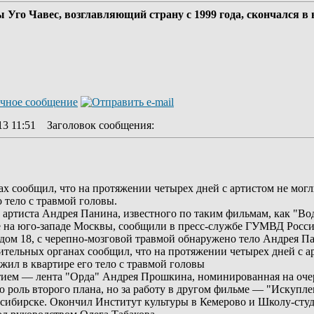
ы Уго Чавес, возглавляющий страну с 1999 года, скончался в
13 11:51
Заголовок сообщения
:
 сообщил, что на протяжении четырех дней с артистом не могли
 тело с травмой головы.
тиста Андрея Панина, известного по таким фильмам, как "Води
е на юго-западе Москвы, сообщили в пресс-службе ГУМВД Росси
 дом 18, с черепно-мозговой травмой обнаружено тело Андрея П
тельных органах сообщил, что на протяжении четырех дней с арт
жил в квартире его тело с травмой головы
стием — лента "Орда" Андрея Прошкина, номинированная на оч
 роль второго плана, но за работу в другом фильме — "Искупл
осибирске. Окончил Институт культуры в Кемерово и Школу-сту