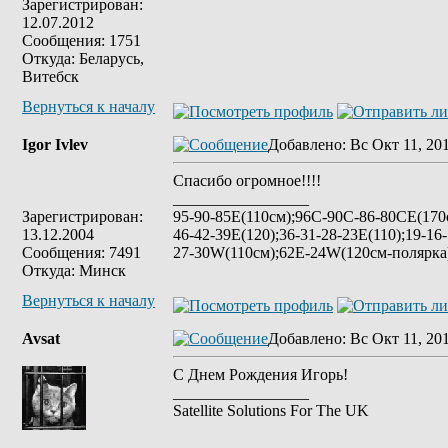
Зарегистрирован:
12.07.2012
Сообщения: 1751
Откуда: Беларусь,
Витебск
Вернуться к началу
Igor Ivlev
Добавлено
: Вс Окт 11, 20
Спасибо огромное!!!!
_________________
Зарегистрирован:
95-90-85Е(110см);96C-90C-86-80CE(170с
13.12.2004
46-42-39E(120);36-31-28-23E(110);19-16
Сообщения: 7491
27-30W(110см);62E-24W(120см-полярк
Откуда: Минск
Вернуться к началу
Avsat
Добавлено
: Вс Окт 11, 20
С Днем Рождения Игорь!
_________________
Satellite Solutions For The UK