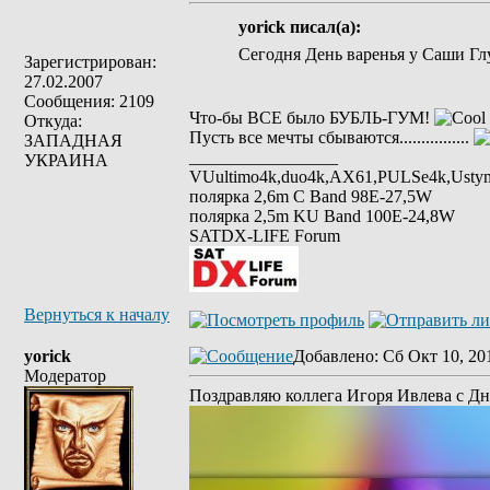
yorick писал(а):
Сегодня День варенья у Саши Гл
Зарегистрирован:
27.02.2007
Сообщения: 2109
Что-бы ВСЕ было БУБЛЬ-ГУМ!
Откуда:
Пусть все мечты сбываются................
ЗАПАДНАЯ
_________________
УКРАИНА
VUultimo4k,duo4k,AX61,PULSe4k,Usty
полярка 2,6m С Band 98Е-27,5W
полярка 2,5m KU Band 100E-24,8W
SATDX-LIFE Forum
Вернуться к началу
yorick
Добавлено
: Сб Окт 10, 20
Модератор
Поздравляю коллега Игоря Ивлева с Д