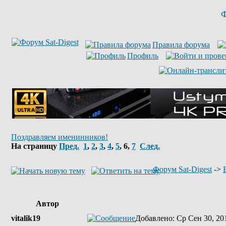
Ф
Правила форума
Профиль
Поздравляем именинников!
На страницу
Пред.
1
,
2
,
3
,
4
,
5
,
6
,
7
След.
Форум Sat-Digest
->
Автор
vitalik19
Добавлено
: Ср Сен 30, 20