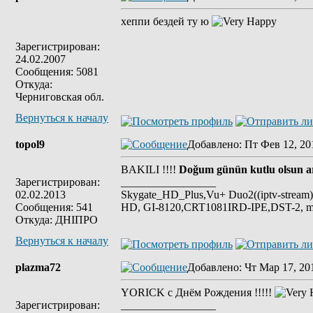
хеппи бездей ту ю
Зарегистрирован:
24.02.2007
Сообщения: 5081
Откуда:
Черниговская обл.
Вернуться к началу
topol9
Добавлено
: Пт Фев 12, 20
BAKILI !!!!
Doğum günün kutlu olsun ar
Зарегистрирован:
_________________
02.02.2013
Skygate_HD_Plus,Vu+ Duo2((iptv-s
Сообщения: 541
HD, GI-8120,CRT1081IRD-IPE,DST-2, ma
Откуда: ДНIПРО
Вернуться к началу
plazma72
Добавлено
: Чт Мар 17, 20
YORICK с Днём Рождения !!!!!
Зарегистрирован:
_________________