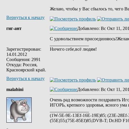
Желаю, чтобы у Вас сбылось то, чего В
Вернуться к началу
гиг-ант
Добавлено
: Вс Окт 11, 20
С удовольствием присоединяюсь!Жела
_________________
Зарегистрирован:
Ничего себе,всё людям!
14.01.2012
Сообщения: 2991
Откуда: Россия,
Красноярский край.
Вернуться к началу
malahini
Добавлено
: Вс Окт 11, 20
Очень рад возможности поздравить Иго
ИГОРЬ, крепкого здоровья, ясного ума 
_________________
(1W-5E-9E-13Ef-16E-19E)85; (23E-28Ef-
(55E)55;(75E-85Ef)85;DVB-T; Dr.HD F16