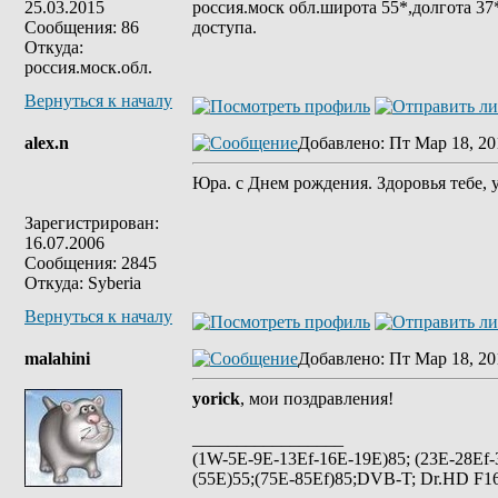
25.03.2015
россия.моск обл.широта 55*,долгота 3
Сообщения: 86
доступа.
Откуда:
россия.моск.обл.
Вернуться к началу
alex.n
Добавлено
: Пт Мар 18, 20
Юра. с Днем рождения. Здоровья тебе, 
Зарегистрирован:
16.07.2006
Сообщения: 2845
Откуда: Syberia
Вернуться к началу
malahini
Добавлено
: Пт Мар 18, 20
yorick
, мои поздравления!
_________________
(1W-5E-9E-13Ef-16E-19E)85; (23E-28Ef-
(55E)55;(75E-85Ef)85;DVB-T; Dr.HD F16