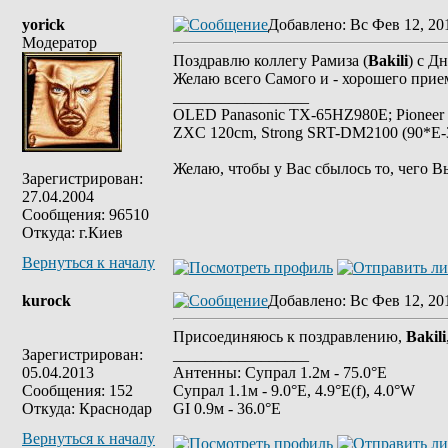
yorick
Добавлено
: Вс Фев 12, 20
Модератор
Поздравлю коллегу Рамиза (
Bakili
) с Д
Желаю всего Самого и - хорошего прие
_________________
OLED Panasonic TX-65HZ980E; Pioneer
ZXC 120cm, Strong SRT-DM2100 (90*E-30
Желаю, чтобы у Вас сбылось то, чего В
Зарегистрирован:
27.04.2004
Сообщения: 96510
Откуда: г.Киев
Вернуться к началу
kurock
Добавлено
: Вс Фев 12, 20
Присоединяюсь к поздравлению,
Bakili
Зарегистрирован:
_________________
05.04.2013
Антенны: Супрал 1.2м - 75.0°E
Сообщения: 152
Супрал 1.1м - 9.0°E, 4.9°E(f), 4.0°W
Откуда: Краснодар
GI 0.9м - 36.0°E
Вернуться к началу