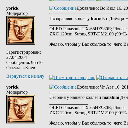
yorick
Добавлено
: Вс Июл 16, 20
Модератор
Поздравляю коллегу
kurock
с Днём рож
_________________
OLED Panasonic TX-65HZ980E; Pioneer
ZXC 120cm, Strong SRT-DM2100 (90*E-30
Желаю, чтобы у Вас сбылось то, чего В
Зарегистрирован:
27.04.2004
Сообщения: 96510
Откуда: г.Киев
Вернуться к началу
yorick
Добавлено
: Чт Авг 10, 20
Модератор
Сегодня у нашего коллеги
malahini
Ден
_________________
OLED Panasonic TX-65HZ980E; Pioneer
ZXC 120cm, Strong SRT-DM2100 (90*E-30
Желаю, чтобы у Вас сбылось то, чего В