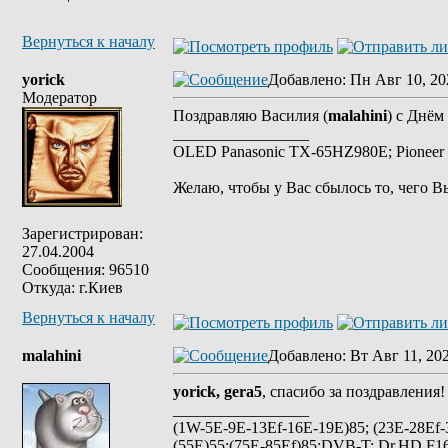
Вернуться к началу
yorick
Добавлено
: Пн Авг 10, 20
Модератор
Поздравляю Василия (
malahini
) с Днём
_________________
OLED Panasonic TX-65HZ980E; Pioneer 
Желаю, чтобы у Вас сбылось то, чего В
Зарегистрирован:
27.04.2004
Сообщения: 96510
Откуда: г.Киев
Вернуться к началу
malahini
Добавлено
: Вт Авг 11, 20
yorick, gera5
, спасибо за поздравления
_________________
(1W-5E-9E-13Ef-16E-19E)85; (23E-28Ef-
(55E)55;(75E-85Ef)85;DVB-T; Dr.HD F16