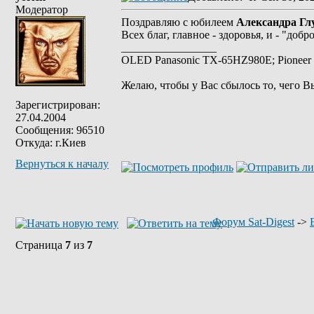
Модератор
Поздравляю с юбилеем
Александра Гл
Всех благ, главное - здоровья, и - "добр
_________________
OLED Panasonic TX-65HZ980E; Pioneer 
Желаю, чтобы у Вас сбылось то, чего В
Зарегистрирован:
27.04.2004
Сообщения: 96510
Откуда: г.Киев
Вернуться к началу
Форум Sat-Digest
->
Страница
7
из
7