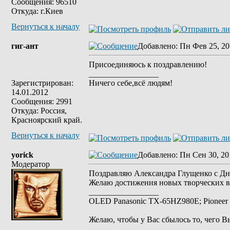
Сообщения: 96510
Откуда: г.Киев
Вернуться к началу
гиг-ант
Добавлено
: Пн Фев 25, 20
Присоединяюсь к поздравлению!
_________________
Зарегистрирован:
Ничего себе,всё людям!
14.01.2012
Сообщения: 2991
Откуда: Россия,
Красноярский край.
Вернуться к началу
yorick
Добавлено
: Пн Сен 30, 20
Модератор
Поздравляю Александра Глущенко с Дн
Желаю достижения новых творческих 
_________________
OLED Panasonic TX-65HZ980E; Pioneer 
Желаю, чтобы у Вас сбылось то, чего В