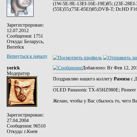
(1W-5E-9E-13Ef-16E-19E)85; (23E-28Ef-
(55E)55;(75E-85Ef)85;DVB-T; Dr.HD F16
Зарегистрирован:
12.07.2012
Сообщения: 1751
Откуда: Беларусь,
Витебск
Вернуться к началу
yorick
Добавлено
: Вт Фев 12, 20
Модератор
Поздравляю нашего коллегу
Рамиза
с Д
_________________
OLED Panasonic TX-65HZ980E; Pioneer 
Желаю, чтобы у Вас сбылось то, чего В
Зарегистрирован:
27.04.2004
Сообщения: 96510
Откуда: г.Киев