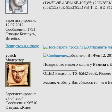
(1W-5E-9E-13Ef-16E-19E)85; (23E-28Ef-
(55E)55;(75E-85Ef)85;DVB-T; Dr.HD F16
Зарегистрирован:
12.07.2012
Сообщения: 1751
Откуда: Беларусь,
Витебск
Вернуться к началу
yorick
Добавлено
: Вт Фев 12, 20
Модератор
Поздравляю нашего коллегу
Рамиза
с Д
_________________
OLED Panasonic TX-65HZ980E; Pioneer 
Желаю, чтобы у Вас сбылось то, чего В
Зарегистрирован:
27.04.2004
Сообщения: 96510
Откуда: г.Киев