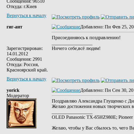
Сообщения: 96510
Откуда: г.Киев
Вернуться к началу
гиг-ант
Добавлено
: Пн Фев 25, 20
Присоединяюсь к поздравлению!
_________________
Зарегистрирован:
Ничего себе,всё людям!
14.01.2012
Сообщения: 2991
Откуда: Россия,
Красноярский край.
Вернуться к началу
yorick
Добавлено
: Пн Сен 30, 20
Модератор
Поздравляю Александра Глущенко с Дн
Желаю достижения новых творческих 
_________________
OLED Panasonic TX-65HZ980E; Pioneer 
Желаю, чтобы у Вас сбылось то, чего В