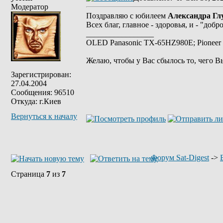
Модератор
Поздравляю с юбилеем
Александра Гл
Всех благ, главное - здоровья, и - "добр
_________________
OLED Panasonic TX-65HZ980E; Pioneer 
Желаю, чтобы у Вас сбылось то, чего В
Зарегистрирован:
27.04.2004
Сообщения: 96510
Откуда: г.Киев
Вернуться к началу
Форум Sat-Digest
->
Страница
7
из
7