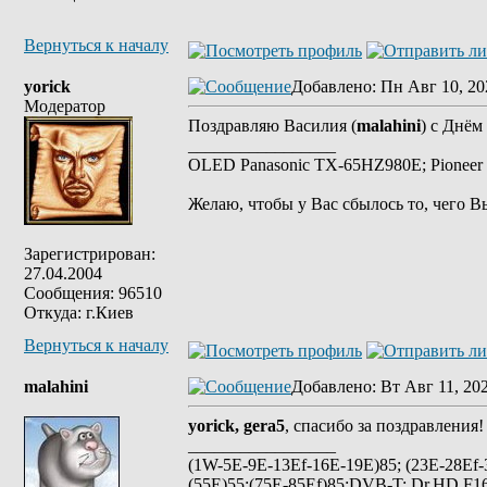
Вернуться к началу
yorick
Добавлено
: Пн Авг 10, 20
Модератор
Поздравляю Василия (
malahini
) с Днём
_________________
OLED Panasonic TX-65HZ980E; Pioneer 
Желаю, чтобы у Вас сбылось то, чего В
Зарегистрирован:
27.04.2004
Сообщения: 96510
Откуда: г.Киев
Вернуться к началу
malahini
Добавлено
: Вт Авг 11, 20
yorick, gera5
, спасибо за поздравления
_________________
(1W-5E-9E-13Ef-16E-19E)85; (23E-28Ef-
(55E)55;(75E-85Ef)85;DVB-T; Dr.HD F16